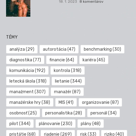
18. 1. 2023
8 komentárov
TÉMY
analýza
(29)
autorotácia
(47)
benchmarking
(30)
diagnostika
(77)
financie
(64)
kariéra
(45)
komunikácia
(192)
kontrola
(318)
letecká škola
(318)
lietanie
(344)
manažment
(307)
manažér
(87)
manažérske hry
(38)
MIS
(41)
organizovanie
(87)
osobnosť
(25)
personalistika
(28)
personál
(34)
pilot
(344)
plánovanie
(230)
plány
(48)
pristátie
(68)
riadenie
(269)
risk
(33)
riziko
(40)