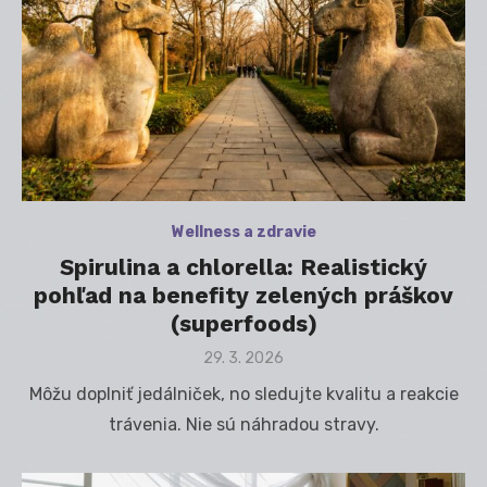
Wellness a zdravie
Spirulina a chlorella: Realistický
pohľad na benefity zelených práškov
(superfoods)
Posted
29. 3. 2026
on
Môžu doplniť jedálniček, no sledujte kvalitu a reakcie
trávenia. Nie sú náhradou stravy.