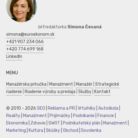
šéfredaktorka
Simona Česaná
simona@euroekonom.sk
+421 907 234 066
+420 774 699 168
LinkedIn
MENU
Manažérska príručka
|
Manažment
|
Manažér
|
Strategické
riadenie
|
Riadenie výroby a predaja
|
Služby
|
Kontakt
© 2010 - 2026
SEO
|
Reklama a PR
|
Vrtuľníky
|
Autoškola
|
Reality
|
Manažment
|
Prijímáčky
|
Podnikanie
|
Financie
|
Ekonomika
|
Zdravie
|
SWOT
|
Podnikateľský plán
|
Manažment
|
Marketing
|
Kultúra
|
Skúšky
|
Obchod
|
Dovolenka