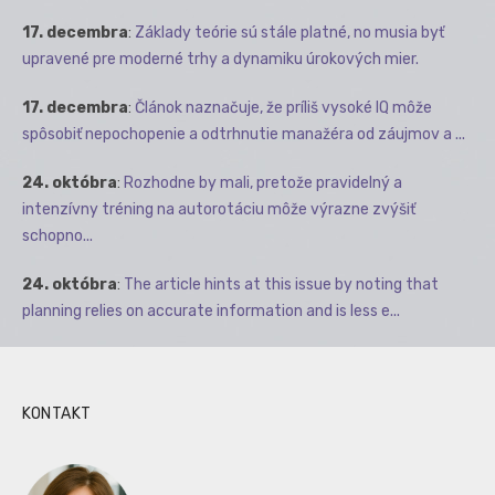
17. decembra
:
Základy teórie sú stále platné, no musia byť
upravené pre moderné trhy a dynamiku úrokových mier.
17. decembra
:
Článok naznačuje, že príliš vysoké IQ môže
spôsobiť nepochopenie a odtrhnutie manažéra od záujmov a ...
24. októbra
:
Rozhodne by mali, pretože pravidelný a
intenzívny tréning na autorotáciu môže výrazne zvýšiť
schopno...
24. októbra
:
The article hints at this issue by noting that
planning relies on accurate information and is less e...
KONTAKT