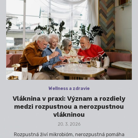
Wellness a zdravie
Vláknina v praxi: Význam a rozdiely
medzi rozpustnou a nerozpustnou
vlákninou
Posted
20. 3. 2026
on
Rozpustná živí mikrobióm, nerozpustná pomáha