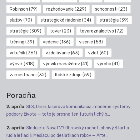
Robinson
(79)
rozhodovanie
(229)
schopnosti
(23)
služby
(70)
strategické riadenie
(34)
stratégia
(39)
stratégie
(309)
tovar
(23)
tovaroznalectvo
(72)
tréning
(39)
vedenie
(136)
visenie
(58)
vrtuľník
(361)
vzdelávanie
(63)
vzlet
(60)
výcvik
(318)
výcvik manažérov
(41)
výroba
(41)
zamestnanci
(32)
ľudské zdroje
(59)
Poradňa
2. apríla
:
SLS, Orion, laserová komunikácia, moderné systémy
podpory života — toto je presne ten futuristický b...
2. apríla
:
Sledujete NasaTV? Obrovský rachot, ohnivý štart a
ľudia letiaci k Mesiacu po desiatkach rokov — Arte...