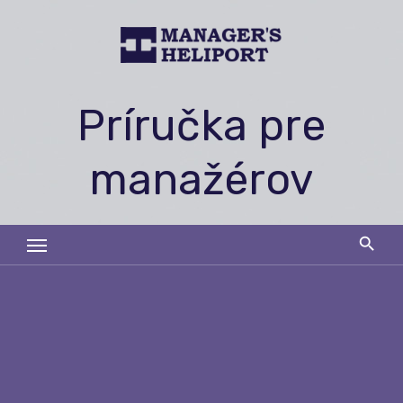
Skip
to
content
Príručka pre
manažérov