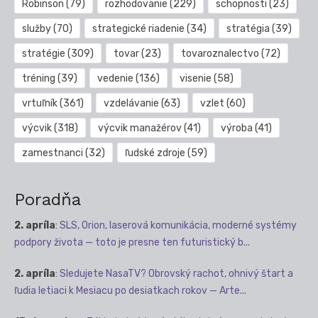
Robinson
(79)
rozhodovanie
(229)
schopnosti
(23)
služby
(70)
strategické riadenie
(34)
stratégia
(39)
stratégie
(309)
tovar
(23)
tovaroznalectvo
(72)
tréning
(39)
vedenie
(136)
visenie
(58)
vrtuľník
(361)
vzdelávanie
(63)
vzlet
(60)
výcvik
(318)
výcvik manažérov
(41)
výroba
(41)
zamestnanci
(32)
ľudské zdroje
(59)
Poradňa
2. apríla
:
SLS, Orion, laserová komunikácia, moderné systémy
podpory života — toto je presne ten futuristický b...
2. apríla
:
Sledujete NasaTV? Obrovský rachot, ohnivý štart a
ľudia letiaci k Mesiacu po desiatkach rokov — Arte...