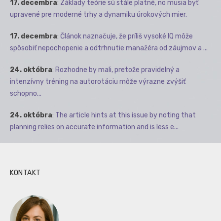
17. decembra
:
Základy teórie sú stále platné, no musia byť
upravené pre moderné trhy a dynamiku úrokových mier.
17. decembra
:
Článok naznačuje, že príliš vysoké IQ môže
spôsobiť nepochopenie a odtrhnutie manažéra od záujmov a ...
24. októbra
:
Rozhodne by mali, pretože pravidelný a
intenzívny tréning na autorotáciu môže výrazne zvýšiť
schopno...
24. októbra
:
The article hints at this issue by noting that
planning relies on accurate information and is less e...
KONTAKT