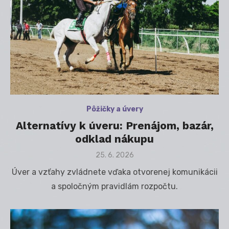
Pôžičky a úvery
Alternatívy k úveru: Prenájom, bazár,
odklad nákupu
Posted
25. 6. 2026
on
Úver a vzťahy zvládnete vďaka otvorenej komunikácii
a spoločným pravidlám rozpočtu.