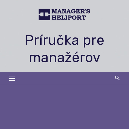
Skip
to
content
Príručka pre
manažérov