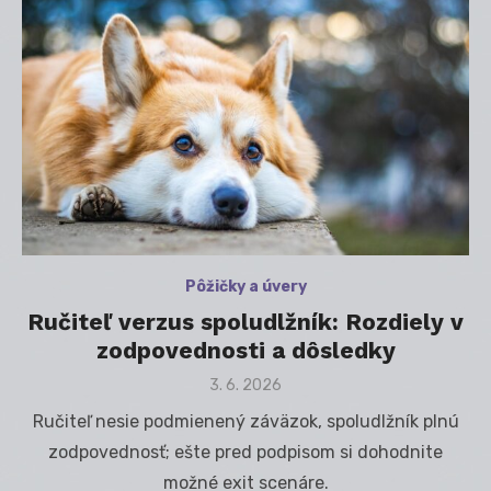
Pôžičky a úvery
Ručiteľ verzus spoludlžník: Rozdiely v
zodpovednosti a dôsledky
Posted
3. 6. 2026
on
Ručiteľ nesie podmienený záväzok, spoludlžník plnú
zodpovednosť; ešte pred podpisom si dohodnite
možné exit scenáre.