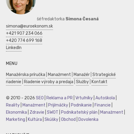
šéfredaktorka
Simona Česaná
simona@euroekonom.sk
+421 907 234 066
+420 774 699 168
LinkedIn
MENU
Manažérska príručka
|
Manažment
|
Manažér
|
Strategické
riadenie
|
Riadenie výroby a predaja
|
Služby
|
Kontakt
© 2010 - 2026
SEO
|
Reklama a PR
|
Vrtuľníky
|
Autoškola
|
Reality
|
Manažment
|
Prijímáčky
|
Podnikanie
|
Financie
|
Ekonomika
|
Zdravie
|
SWOT
|
Podnikateľský plán
|
Manažment
|
Marketing
|
Kultúra
|
Skúšky
|
Obchod
|
Dovolenka