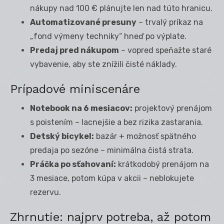
nákupy nad 100 € plánujte len nad túto hranicu.
Automatizované presuny
– trvalý príkaz na
„fond výmeny techniky“ hneď po výplate.
Predaj pred nákupom
– vopred speňažte staré
vybavenie, aby ste znížili čisté náklady.
Prípadové miniscenáre
Notebook na 6 mesiacov:
projektový prenájom
s poistením – lacnejšie a bez rizika zastarania.
Detský bicykel:
bazár + možnosť spätného
predaja po sezóne – minimálna čistá strata.
Práčka po sťahovaní:
krátkodobý prenájom na
3 mesiace, potom kúpa v akcii – neblokujete
rezervu.
Zhrnutie: najprv potreba, až potom