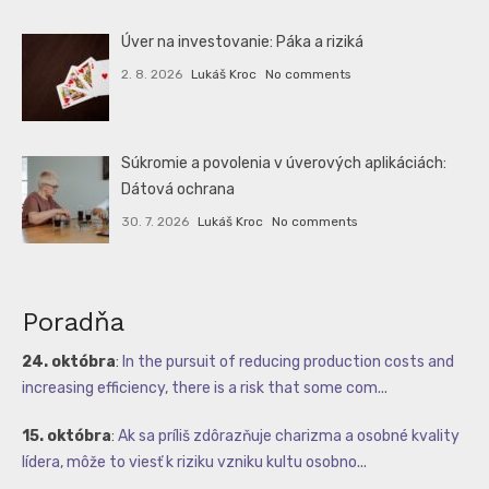
Úver na investovanie: Páka a riziká
2. 8. 2026
Lukáš Kroc
No comments
Súkromie a povolenia v úverových aplikáciách:
Dátová ochrana
30. 7. 2026
Lukáš Kroc
No comments
Poradňa
24. októbra
:
In the pursuit of reducing production costs and
increasing efficiency, there is a risk that some com...
15. októbra
:
Ak sa príliš zdôrazňuje charizma a osobné kvality
lídera, môže to viesť k riziku vzniku kultu osobno...