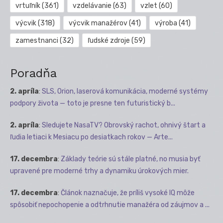
vrtuľník
(361)
vzdelávanie
(63)
vzlet
(60)
výcvik
(318)
výcvik manažérov
(41)
výroba
(41)
zamestnanci
(32)
ľudské zdroje
(59)
Poradňa
2. apríla
:
SLS, Orion, laserová komunikácia, moderné systémy
podpory života — toto je presne ten futuristický b...
2. apríla
:
Sledujete NasaTV? Obrovský rachot, ohnivý štart a
ľudia letiaci k Mesiacu po desiatkach rokov — Arte...
17. decembra
:
Základy teórie sú stále platné, no musia byť
upravené pre moderné trhy a dynamiku úrokových mier.
17. decembra
:
Článok naznačuje, že príliš vysoké IQ môže
spôsobiť nepochopenie a odtrhnutie manažéra od záujmov a ...