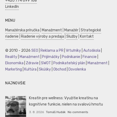
+420 774 699 168
LinkedIn
MENU
Manažérska príručka
|
Manažment
|
Manažér
|
Strategické
riadenie
|
Riadenie výroby a predaja
|
Služby
|
Kontakt
© 2010 - 2026
SEO
|
Reklama a PR
|
Vrtuľníky
|
Autoškola
|
Reality
|
Manažment
|
Prijímáčky
|
Podnikanie
|
Financie
|
Ekonomika
|
Zdravie
|
SWOT
|
Podnikateľský plán
|
Manažment
|
Marketing
|
Kultúra
|
Skúšky
|
Obchod
|
Dovolenka
NAJNOVŠIE
Kreatín pre wellness: Využitie kreatínu na
kognitívne funkcie, nielen na svalovú hmotu
3. 8. 2026
Tomáš Hudák
No comments