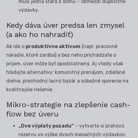
musí jedna stará z domu – obmedzí duplicitné
výdavky.
Kedy dáva úver predsa len zmysel
(a ako ho nahradiť)
Ak ide o
produktívne aktívum
(napr. pracovné
náradie, ktoré zarába) a bez neho prichádzate o
príjem, úver môže byť opodstatnený. Aj vtedy však
hľadajte alternatívy: komunitný prenájom, zdieľané
dielne, prechodný lacný bazár a súbežné sporenie na
kvalitnejšie riešenie.
Mikro-strategie na zlepšenie cash-
flow bez úveru
„Dve výplaty pozadu”
– vytvorte si prahovú
rezervu vo výške dvoch mesačných výdavkov;