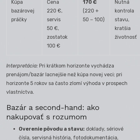
Kúpa
Cena
170 €
Nutná
bazárovej
220 €,
(220 +
kontrola
práčky
servis
50 − 100)
stavu,
50 €,
kratšia
zostatok
životnosť
100 €
Interpretácia:
Pri krátkom horizonte vychádza
prenájom/bazár lacnejšie než kúpa novej veci; pri
horizonte 5 rokov sa často zlomí výhoda v prospech
vlastníctva.
Bazár a second-hand: ako
nakupovať s rozumom
Overenie pôvodu a stavu:
doklady, sériové
čísla, servisná história, fotodokumentácia,