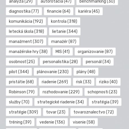
analýza
(29)
autorotácia
(47)
benchmarking
(30)
diagnostika
(77)
financie
(64)
kariéra
(45)
komunikácia
(192)
kontrola
(318)
letecká škola
(318)
lietanie
(344)
manažment
(307)
manažér
(87)
manažérske hry
(38)
MIS
(41)
organizovanie
(87)
osobnosť
(25)
personalistika
(28)
personál
(34)
pilot
(344)
plánovanie
(230)
plány
(48)
pristátie
(68)
riadenie
(269)
risk
(33)
riziko
(40)
Robinson
(79)
rozhodovanie
(229)
schopnosti
(23)
služby
(70)
strategické riadenie
(34)
stratégia
(39)
stratégie
(309)
tovar
(23)
tovaroznalectvo
(72)
tréning
(39)
vedenie
(136)
visenie
(58)