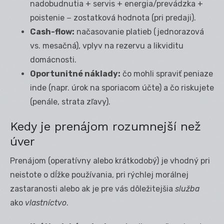
nadobudnutia + servis + energia/prevádzka +
poistenie − zostatková hodnota (pri predaji).
Cash-flow:
načasovanie platieb (jednorazová
vs. mesačná), vplyv na rezervu a likviditu
domácnosti.
Oportunitné náklady:
čo mohli spraviť peniaze
inde (napr. úrok na sporiacom účte) a čo riskujete
(penále, strata zľavy).
Kedy je prenájom rozumnejší než
úver
Prenájom (operatívny alebo krátkodobý) je vhodný pri
neistote o dĺžke používania, pri rýchlej morálnej
zastaranosti alebo ak je pre vás dôležitejšia
služba
ako
vlastníctvo
.