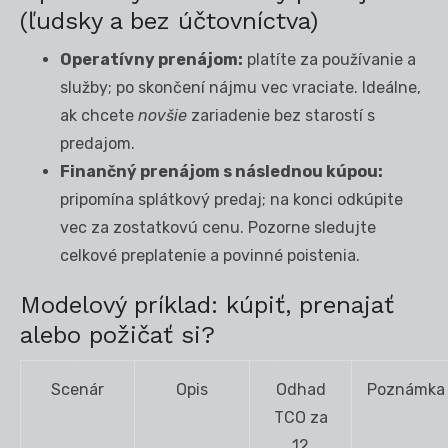
(ľudsky a bez účtovníctva)
Operatívny prenájom:
platíte za používanie a
služby; po skončení nájmu vec vraciate. Ideálne,
ak chcete
novšie
zariadenie bez starostí s
predajom.
Finančný prenájom s následnou kúpou:
pripomína splátkový predaj; na konci odkúpite
vec za zostatkovú cenu. Pozorne sledujte
celkové preplatenie a povinné poistenia.
Modelový príklad: kúpiť, prenajať
alebo požičať si?
Scenár
Opis
Odhad
Poznámka
TCO za
12