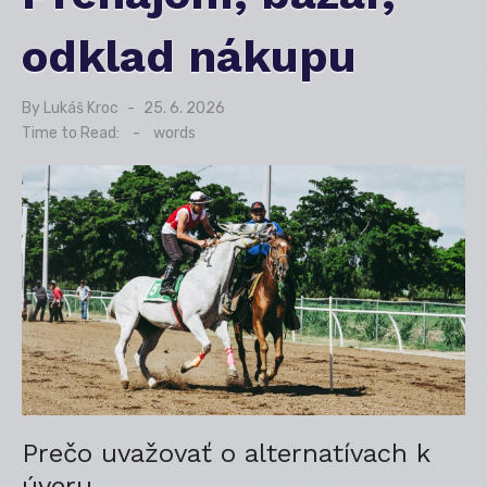
odklad nákupu
By
Lukáš Kroc
Posted
25. 6. 2026
on
Time to Read:
-
words
Prečo uvažovať o alternatívach k
úveru