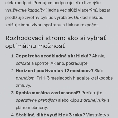
elektroodpad. Prenájom podporuje efektívnejšie
využívanie kapacity
(jedna vec slúži viacerým), bazár
predlžuje životný cyklus výrobkov. Odklad nákupu
znižuje impulzívnu spotrebu a tlak na rozpočet.
Rozhodovací strom: ako si vybrať
optimálnu možnosť
Je potreba neodkladná a kritická?
Ak nie,
odložte
a sporite. Ak áno, pokračujte.
Horizont používania < 12 mesiacov?
Skôr
prenájom
. Pri 1–3 mesiacoch hľadajte krátkodobé
zmluvy.
Rýchla morálna zastaranosť?
Preferujte
operatívny prenájom
alebo kúpu
z druhej ruky
s
plánom obmeny.
Stabilné, dlhé využitie > 3 roky?
Vlastníctvo –