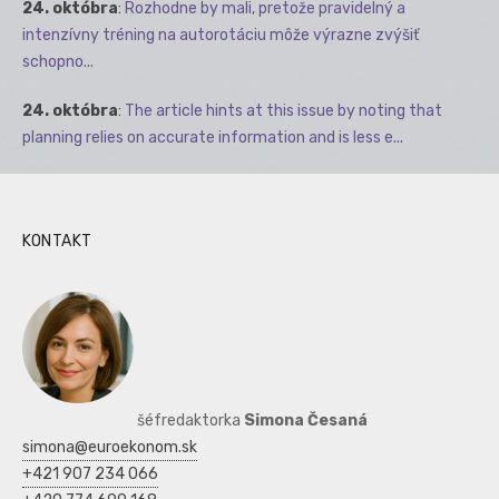
24. októbra
:
Rozhodne by mali, pretože pravidelný a
intenzívny tréning na autorotáciu môže výrazne zvýšiť
schopno...
24. októbra
:
The article hints at this issue by noting that
planning relies on accurate information and is less e...
KONTAKT
šéfredaktorka
Simona Česaná
simona@euroekonom.sk
+421 907 234 066