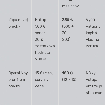
mesiacov
Kúpa novej
Nákup
330 €
Vyšší
práčky
500 €,
(500 +
vstupný
servis
30 −
kapitál,
30 €,
200)
vlastná
zostatková
záruka
hodnota
200 €
Operatívny
15 €/mes.,
180 €
Nízky
prenájom
servis v
(12 × 15)
vstup,
práčky
cene
vrátite pri
sťahovaní