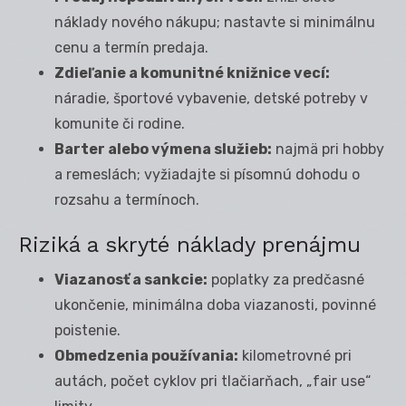
náklady nového nákupu; nastavte si minimálnu
cenu a termín predaja.
Zdieľanie a komunitné knižnice vecí:
náradie, športové vybavenie, detské potreby v
komunite či rodine.
Barter alebo výmena služieb:
najmä pri hobby
a remeslách; vyžiadajte si písomnú dohodu o
rozsahu a termínoch.
Riziká a skryté náklady prenájmu
Viazanosť a sankcie:
poplatky za predčasné
ukončenie, minimálna doba viazanosti, povinné
poistenie.
Obmedzenia používania:
kilometrovné pri
autách, počet cyklov pri tlačiarňach, „fair use“