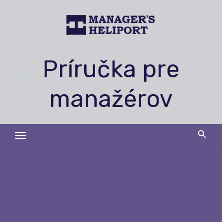
Skip
to
content
Príručka pre
manažérov