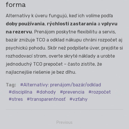
forma
Alternatívy k úveru fungujú, keď ich volíme podľa
doby používania
,
rýchlosti zastarania
a
vplyvu
na rezervu
. Prenájom poskytne flexibilitu a servis,
bazár znižuje TCO a odklad nákupu chráni rozpočet aj
psychickú pohodu. Skôr než podpíšete úver, prejdite si
rozhodovací strom, overte skryté náklady a urobte
jednoduchý TCO prepočet – často zistíte, že
najlacnejšie riešenie je bez dlhu.
Tag:
Alternatívy: prenájom/bazár/odklad
disciplína
dohody
prevencia
rozpočet
stres
transparentnosť
vzťahy
Previous
Navigácia