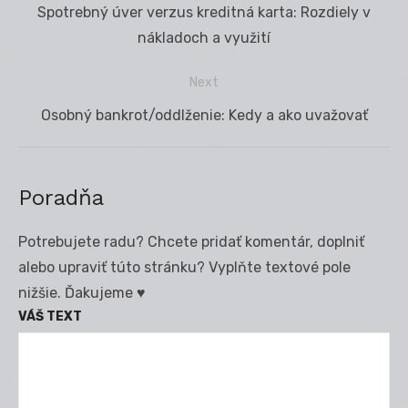
Previous
Spotrebný úver verzus kreditná karta: Rozdiely v
v
post:
nákladoch a využití
článku
Next
Next
Osobný bankrot/oddlženie: Kedy a ako uvažovať
post:
Poradňa
Potrebujete radu? Chcete pridať komentár, doplniť
alebo upraviť túto stránku? Vyplňte textové pole
nižšie. Ďakujeme ♥
VÁŠ TEXT