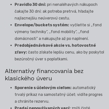
Pravidlo 30 dní:
pri nenaléhavých nákupoch
čakajte 30 dní; ak potreba pretrvá, hľadajte
najlacnejšiu
neúverovú
cestu.
Envelope/buckets systém:
vyčleňte si „fond
výmeny techniky“, „fond mobility“, „fond
domácnosti“ a nakupujte až po naplnení.
Predobjednávkové akcie vs. hotovostné
zľavy:
často získate lepšiu cenu, ako by poskytol
bezúročný úver s poplatkami.
Alternatívy financovania bez
klasického úveru
Sporenie s účelovým cieľom:
automatický
trvalý príkaz na samostatný účet; vidíte progres
a chránite rezervu.
Predaj nepoužívaných vecí:
zníži čisté