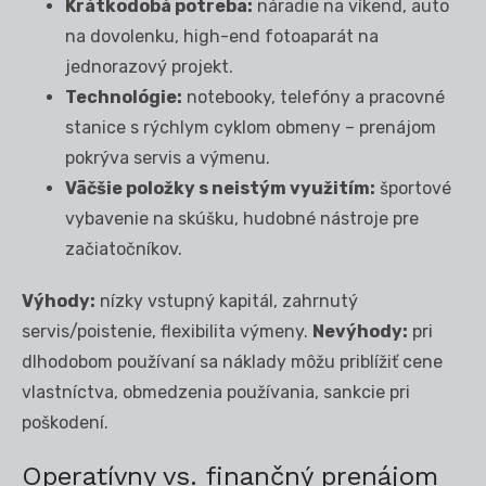
Krátkodobá potreba:
náradie na víkend, auto
na dovolenku, high-end fotoaparát na
jednorazový projekt.
Technológie:
notebooky, telefóny a pracovné
stanice s rýchlym cyklom obmeny – prenájom
pokrýva servis a výmenu.
Väčšie položky s neistým využitím:
športové
vybavenie na skúšku, hudobné nástroje pre
začiatočníkov.
Výhody:
nízky vstupný kapitál, zahrnutý
servis/poistenie, flexibilita výmeny.
Nevýhody:
pri
dlhodobom používaní sa náklady môžu priblížiť cene
vlastníctva, obmedzenia používania, sankcie pri
poškodení.
Operatívny vs. finančný prenájom