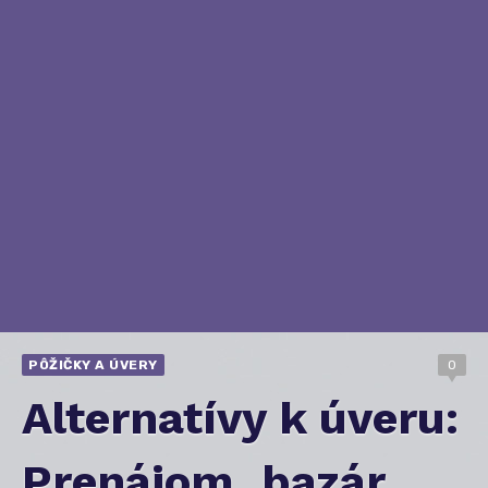
PÔŽIČKY A ÚVERY
0
Alternatívy k úveru:
Prenájom, bazár,