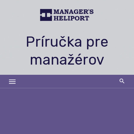
Skip
to
content
Príručka pre
manažérov