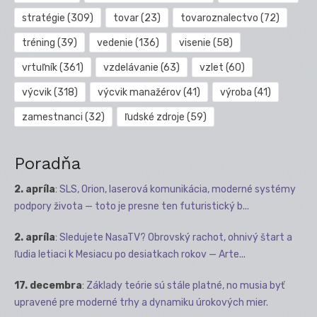
stratégie
(309)
tovar
(23)
tovaroznalectvo
(72)
tréning
(39)
vedenie
(136)
visenie
(58)
vrtuľník
(361)
vzdelávanie
(63)
vzlet
(60)
výcvik
(318)
výcvik manažérov
(41)
výroba
(41)
zamestnanci
(32)
ľudské zdroje
(59)
Poradňa
2. apríla
:
SLS, Orion, laserová komunikácia, moderné systémy
podpory života — toto je presne ten futuristický b...
2. apríla
:
Sledujete NasaTV? Obrovský rachot, ohnivý štart a
ľudia letiaci k Mesiacu po desiatkach rokov — Arte...
17. decembra
:
Základy teórie sú stále platné, no musia byť
upravené pre moderné trhy a dynamiku úrokových mier.