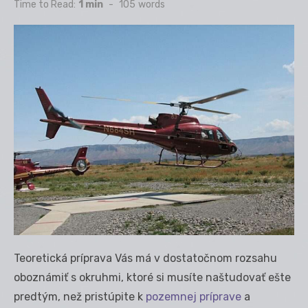
on
Time to Read:
1 min
-
105
words
Teoretická príprava Vás má v dostatočnom rozsahu
oboznámiť s okruhmi, ktoré si musíte naštudovať ešte
predtým, než pristúpite k
pozemnej príprave
a