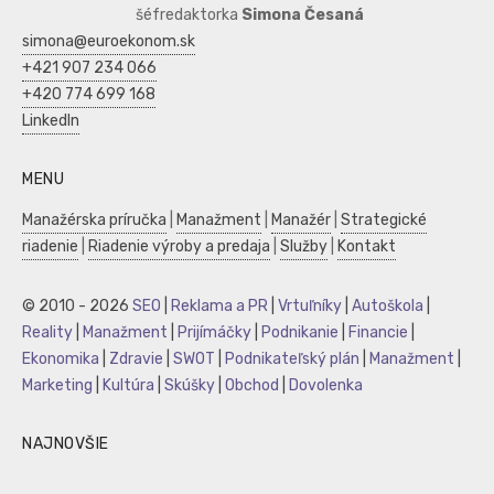
šéfredaktorka
Simona Česaná
simona@euroekonom.sk
+421 907 234 066
+420 774 699 168
LinkedIn
MENU
Manažérska príručka
|
Manažment
|
Manažér
|
Strategické
riadenie
|
Riadenie výroby a predaja
|
Služby
|
Kontakt
© 2010 - 2026
SEO
|
Reklama a PR
|
Vrtuľníky
|
Autoškola
|
Reality
|
Manažment
|
Prijímáčky
|
Podnikanie
|
Financie
|
Ekonomika
|
Zdravie
|
SWOT
|
Podnikateľský plán
|
Manažment
|
Marketing
|
Kultúra
|
Skúšky
|
Obchod
|
Dovolenka
NAJNOVŠIE