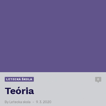
LETECKÁ ŠKOLA
0
Teória
By
Letecka skola
Posted
9. 3. 2020