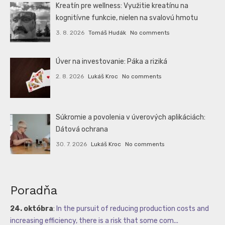
Kreatín pre wellness: Využitie kreatínu na
kognitívne funkcie, nielen na svalovú hmotu
3. 8. 2026
Tomáš Hudák
No comments
Úver na investovanie: Páka a riziká
2. 8. 2026
Lukáš Kroc
No comments
Súkromie a povolenia v úverových aplikáciách:
Dátová ochrana
30. 7. 2026
Lukáš Kroc
No comments
Poradňa
24. októbra
:
In the pursuit of reducing production costs and
increasing efficiency, there is a risk that some com...