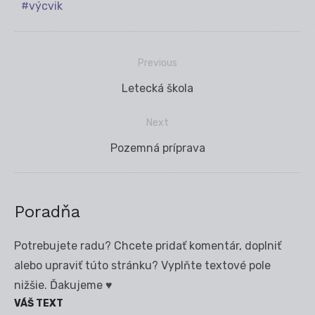
výcvik
Previous
Navigácia
Previous
Letecká škola
v
post:
článku
Next
Next
Pozemná príprava
post:
Poradňa
Potrebujete radu? Chcete pridať komentár, doplniť
alebo upraviť túto stránku? Vyplňte textové pole
nižšie. Ďakujeme ♥
VÁŠ TEXT