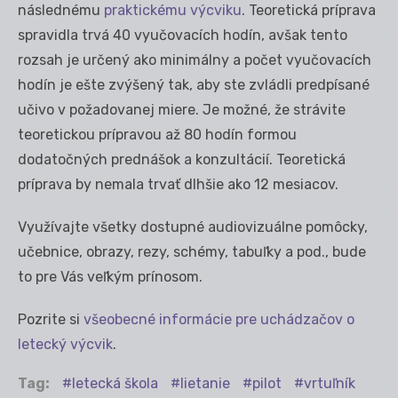
následnému
praktickému výcviku
. Teoretická príprava
spravidla trvá 40 vyučovacích hodín, avšak tento
rozsah je určený ako minimálny a počet vyučovacích
hodín je ešte zvýšený tak, aby ste zvládli predpísané
učivo v požadovanej miere. Je možné, že strávite
teoretickou prípravou až 80 hodín formou
dodatočných prednášok a konzultácií. Teoretická
príprava by nemala trvať dlhšie ako 12 mesiacov.
Využívajte všetky dostupné audiovizuálne pomôcky,
učebnice, obrazy, rezy, schémy, tabuľky a pod., bude
to pre Vás veľkým prínosom.
Pozrite si
všeobecné informácie pre uchádzačov o
letecký výcvik
.
Tag:
letecká škola
lietanie
pilot
vrtuľník