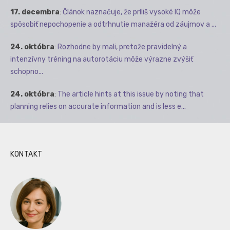
17. decembra
:
Článok naznačuje, že príliš vysoké IQ môže
spôsobiť nepochopenie a odtrhnutie manažéra od záujmov a ...
24. októbra
:
Rozhodne by mali, pretože pravidelný a
intenzívny tréning na autorotáciu môže výrazne zvýšiť
schopno...
24. októbra
:
The article hints at this issue by noting that
planning relies on accurate information and is less e...
KONTAKT