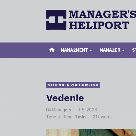
Skip
to
content
home
MANAŽMENT
MANAŽÉR
S
VEDENIE A VODCOVSTVO
Vedenie
By
Managers
Posted
1. 5. 2023
on
Time to Read:
1 min
-
217
words