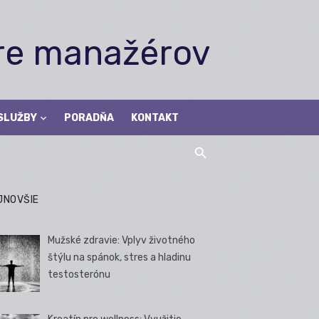
pre manažérov
SLUŽBY
PORADŇA
KONTAKT
JNOVŠIE
Mužské zdravie: Vplyv životného
štýlu na spánok, stres a hladinu
testosterónu