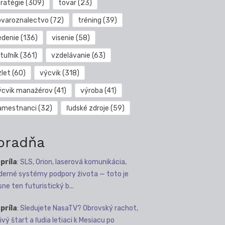
tratégie
(309)
tovar
(23)
ovaroznalectvo
(72)
tréning
(39)
edenie
(136)
visenie
(58)
tuľník
(361)
vzdelávanie
(63)
zlet
(60)
výcvik
(318)
ýcvik manažérov
(41)
výroba
(41)
amestnanci
(32)
ľudské zdroje
(59)
oradňa
apríla
:
SLS, Orion, laserová komunikácia,
erné systémy podpory života — toto je
sne ten futuristický b...
apríla
:
Sledujete NasaTV? Obrovský rachot,
ivý štart a ľudia letiaci k Mesiacu po