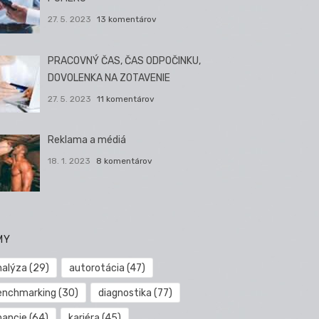
27. 5. 2023
13 komentárov
PRACOVNÝ ČAS, ČAS ODPOČINKU,
DOVOLENKA NA ZOTAVENIE
27. 5. 2023
11 komentárov
Reklama a médiá
18. 1. 2023
8 komentárov
MY
nalýza
(29)
autorotácia
(47)
enchmarking
(30)
diagnostika
(77)
nancie
(64)
kariéra
(45)