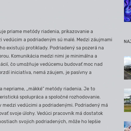
uje priame metódy riadenia, prikazovanie a
zi vedúcim a podriadeným sú malé. Medzi záujmami
NA
o existujú protiklady. Podriadený sa pozerá na
rou. Komunikácia medzi nimi je minimálna a
mácií, čo umožňuje vedúcemu budovať moc nad
zdí iniciatíva, nemá záujem, je pasívny a
a nepriame, „mäkké“ metódy riadenia. Je to
eristická spolupráca a spoločné rozhodovanie.
 medzi vedúcimi a podriadenými. Podriadený má
zovať svoje úlohy. Vedúci pracovník má dostatok
nostiach svojich podriadených, môže ho lepšie