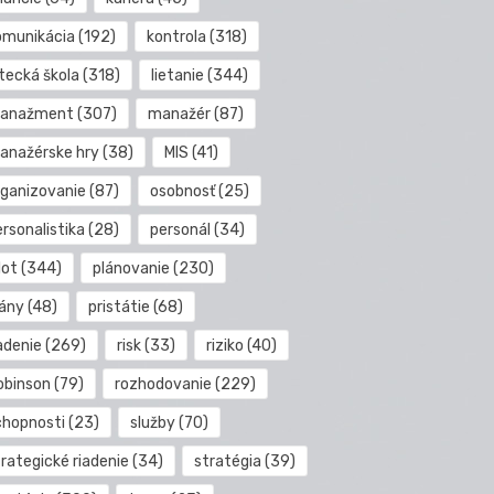
omunikácia
(192)
kontrola
(318)
etecká škola
(318)
lietanie
(344)
anažment
(307)
manažér
(87)
anažérske hry
(38)
MIS
(41)
rganizovanie
(87)
osobnosť
(25)
rsonalistika
(28)
personál
(34)
lot
(344)
plánovanie
(230)
lány
(48)
pristátie
(68)
adenie
(269)
risk
(33)
riziko
(40)
obinson
(79)
rozhodovanie
(229)
chopnosti
(23)
služby
(70)
rategické riadenie
(34)
stratégia
(39)