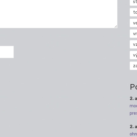
s
t
v
vr
v
v
z
P
2. 
mod
pre
2. 
ohn