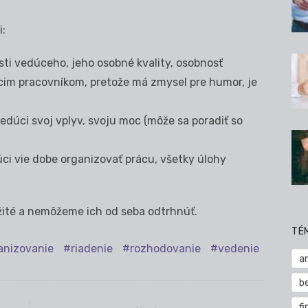
:
sti vedúceho, jeho osobné kvality, osobnosť
im pracovníkom, pretože má zmysel pre humor, je
edúci svoj vplyv, svoju moc (môže sa poradiť so
ci vie dobe organizovať prácu, všetky úlohy
žité a nemôžeme ich od seba odtrhnúť.
TÉ
anizovanie
riadenie
rozhodovanie
vedenie
a
b
fi