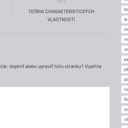
Next
k
Next
TEÓRIA CHARAKTERISTICKÝCH
post:
VLASTNOSTÍ
l
m
m
o
pe
ár, doplniť alebo upraviť túto stránku? Vyplňte
pi
p
ri
R
s
st