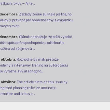
iatkach rokov — Arte...
 decembra
:
Základy teórie sú stále platné, no
ia byť upravené pre moderné trhy a dynamiku
kových mier.
 decembra
:
Článok naznačuje, že príliš vysoké
môže spôsobiť nepochopenie a odtrhnutie
ažéra od záujmov a ...
 októbra
:
Rozhodne by mali, pretože
videlný a intenzívny tréning na autorotáciu
e výrazne zvýšiť schopno...
 októbra
:
The article hints at this issue by
ing that planning relies on accurate
rmation and is less e...