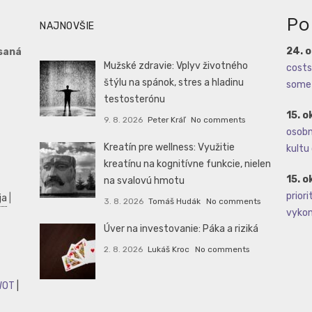
Po
NAJNOVŠIE
24. 
saná
Mužské zdravie: Vplyv životného
costs 
štýlu na spánok, stres a hladinu
some 
testosterónu
15. o
9. 8. 2026
Peter Kráľ
No comments
osobné
Kreatín pre wellness: Využitie
kultu 
kreatínu na kognitívne funkcie, nielen
15. o
na svalovú hmotu
priori
ja
|
3. 8. 2026
Tomáš Hudák
No comments
vykoná
Úver na investovanie: Páka a riziká
2. 8. 2026
Lukáš Kroc
No comments
WOT
|