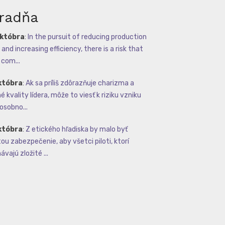
radňa
októbra
:
In the pursuit of reducing production
and increasing efficiency, there is a risk that
com...
któbra
:
Ak sa príliš zdôrazňuje charizma a
 kvality lídera, môže to viesť k riziku vzniku
osobno...
któbra
:
Z etického hľadiska by malo byť
tou zabezpečenie, aby všetci piloti, ktorí
vajú zložité ...