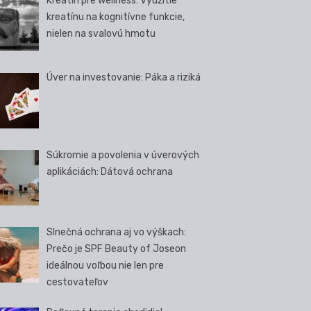
Kreatín pre wellness: Využitie
kreatínu na kognitívne funkcie,
nielen na svalovú hmotu
Úver na investovanie: Páka a riziká
Súkromie a povolenia v úverových
aplikáciách: Dátová ochrana
Slnečná ochrana aj vo výškach:
Prečo je SPF Beauty of Joseon
ideálnou voľbou nie len pre
cestovateľov