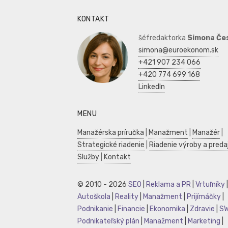
KONTAKT
šéfredaktorka
Simona Če
simona@euroekonom.sk
+421 907 234 066
+420 774 699 168
LinkedIn
MENU
Manažérska príručka
|
Manažment
|
Manažér
|
Strategické riadenie
|
Riadenie výroby a preda
Služby
|
Kontakt
© 2010 - 2026
SEO
|
Reklama a PR
|
Vrtuľníky
|
Autoškola
|
Reality
|
Manažment
|
Prijímáčky
|
Podnikanie
|
Financie
|
Ekonomika
|
Zdravie
|
S
Podnikateľský plán
|
Manažment
|
Marketing
|