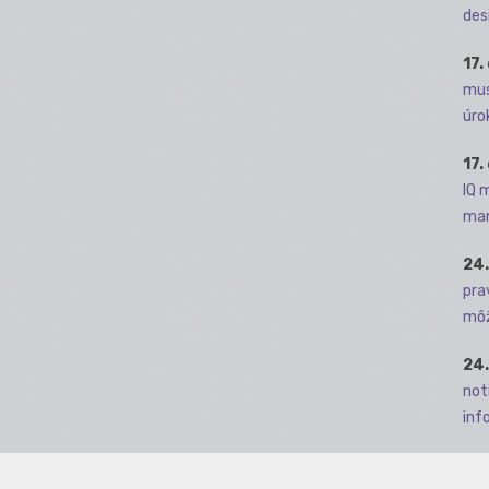
des
17.
mus
úro
17.
IQ 
man
24.
pra
môž
24.
not
info