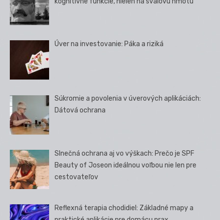
kognitívne funkcie, nielen na svalovú hmotu
Úver na investovanie: Páka a riziká
Súkromie a povolenia v úverových aplikáciách:
Dátová ochrana
Slnečná ochrana aj vo výškach: Prečo je SPF
Beauty of Joseon ideálnou voľbou nie len pre
cestovateľov
Reflexná terapia chodidiel: Základné mapy a
praktické aplikácie pre domácu prax