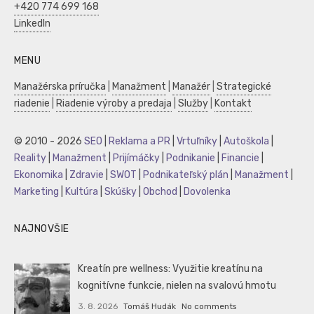
+420 774 699 168
LinkedIn
MENU
Manažérska príručka
|
Manažment
|
Manažér
|
Strategické
riadenie
|
Riadenie výroby a predaja
|
Služby
|
Kontakt
© 2010 - 2026
SEO
|
Reklama a PR
|
Vrtuľníky
|
Autoškola
|
Reality
|
Manažment
|
Prijímáčky
|
Podnikanie
|
Financie
|
Ekonomika
|
Zdravie
|
SWOT
|
Podnikateľský plán
|
Manažment
|
Marketing
|
Kultúra
|
Skúšky
|
Obchod
|
Dovolenka
NAJNOVŠIE
Kreatín pre wellness: Využitie kreatínu na
kognitívne funkcie, nielen na svalovú hmotu
3. 8. 2026
Tomáš Hudák
No comments