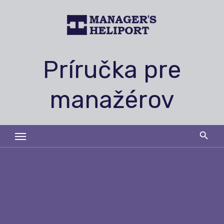
Skip
to
content
Príručka pre
manažérov