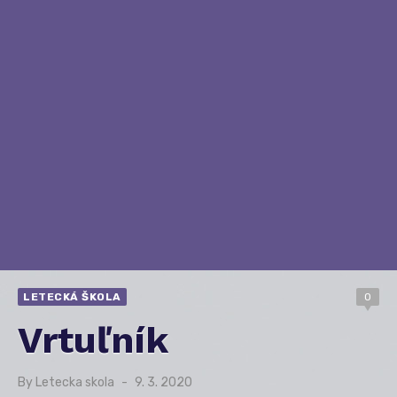
LETECKÁ ŠKOLA
0
Vrtuľník
By
Letecka skola
Posted
9. 3. 2020