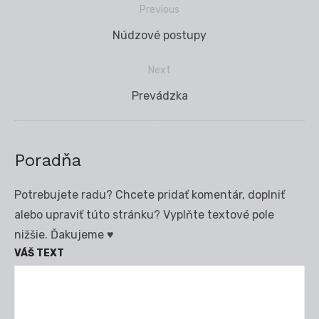
Previous
Navigácia
Previous
Núdzové postupy
v
post:
článku
Next
Next
Prevádzka
post:
Poradňa
Potrebujete radu? Chcete pridať komentár, doplniť
alebo upraviť túto stránku? Vyplňte textové pole
nižšie. Ďakujeme ♥
VÁŠ TEXT