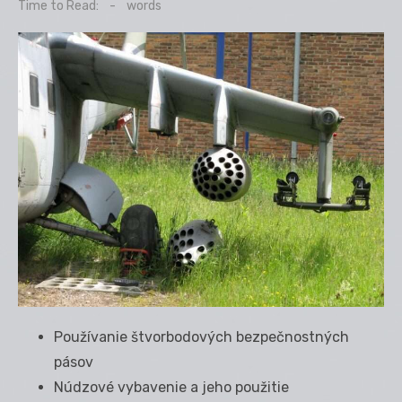
on
Time to Read:
-
words
Používanie štvorbodových bezpečnostných
pásov
Núdzové vybavenie a jeho použitie