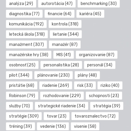
analýza
(29)
autorotácia
(47)
benchmarking
(30)
diagnostika
(77)
financie
(64)
kariéra
(45)
komunikácia
(192)
kontrola
(318)
letecká škola
(318)
lietanie
(344)
manažment
(307)
manažér
(87)
manažérske hry
(38)
MIS
(41)
organizovanie
(87)
osobnosť
(25)
personalistika
(28)
personál
(34)
pilot
(344)
plánovanie
(230)
plány
(48)
pristátie
(68)
riadenie
(269)
risk
(33)
riziko
(40)
Robinson
(79)
rozhodovanie
(229)
schopnosti
(23)
služby
(70)
strategické riadenie
(34)
stratégia
(39)
stratégie
(309)
tovar
(23)
tovaroznalectvo
(72)
tréning
(39)
vedenie
(136)
visenie
(58)