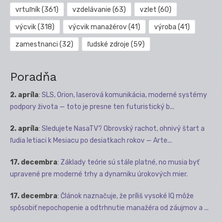
vrtuľník
(361)
vzdelávanie
(63)
vzlet
(60)
výcvik
(318)
výcvik manažérov
(41)
výroba
(41)
zamestnanci
(32)
ľudské zdroje
(59)
Poradňa
2. apríla
:
SLS, Orion, laserová komunikácia, moderné systémy
podpory života — toto je presne ten futuristický b...
2. apríla
:
Sledujete NasaTV? Obrovský rachot, ohnivý štart a
ľudia letiaci k Mesiacu po desiatkach rokov — Arte...
17. decembra
:
Základy teórie sú stále platné, no musia byť
upravené pre moderné trhy a dynamiku úrokových mier.
17. decembra
:
Článok naznačuje, že príliš vysoké IQ môže
spôsobiť nepochopenie a odtrhnutie manažéra od záujmov a ...