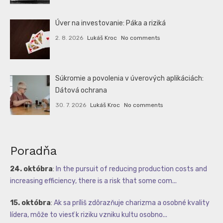
Úver na investovanie: Páka a riziká
2. 8. 2026
Lukáš Kroc
No comments
Súkromie a povolenia v úverových aplikáciách:
Dátová ochrana
30. 7. 2026
Lukáš Kroc
No comments
Poradňa
24. októbra
:
In the pursuit of reducing production costs and
increasing efficiency, there is a risk that some com...
15. októbra
:
Ak sa príliš zdôrazňuje charizma a osobné kvality
lídera, môže to viesť k riziku vzniku kultu osobno...