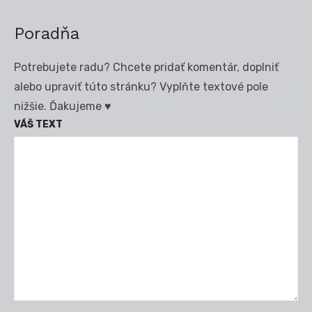
Poradňa
Potrebujete radu? Chcete pridať komentár, doplniť
alebo upraviť túto stránku? Vyplňte textové pole
nižšie. Ďakujeme ♥
VÁŠ TEXT