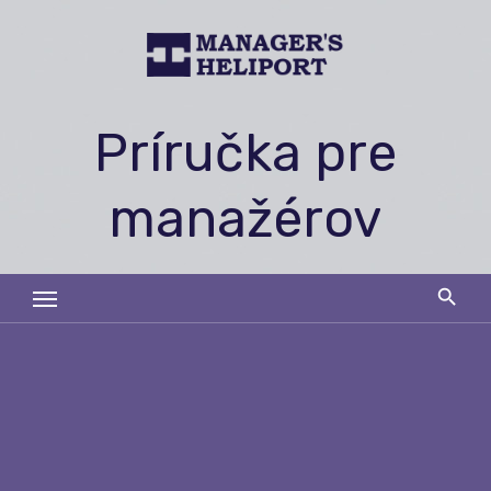
Skip
to
content
Príručka pre
manažérov