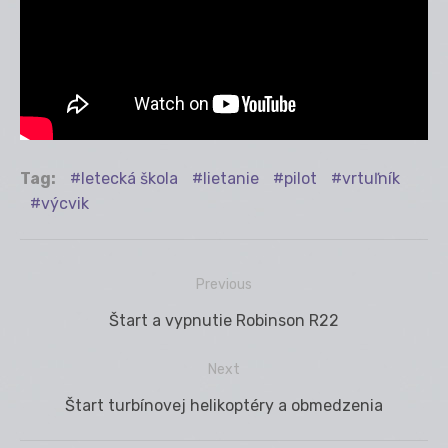
Tag:
letecká škola
lietanie
pilot
vrtuľník
výcvik
Previous
Navigácia
Previous
Štart a vypnutie Robinson R22
v
post:
článku
Next
Next
Štart turbínovej helikoptéry a obmedzenia
post: