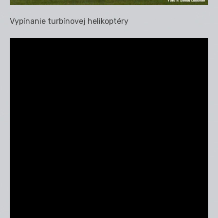
Vypínanie turbínovej helikoptéry