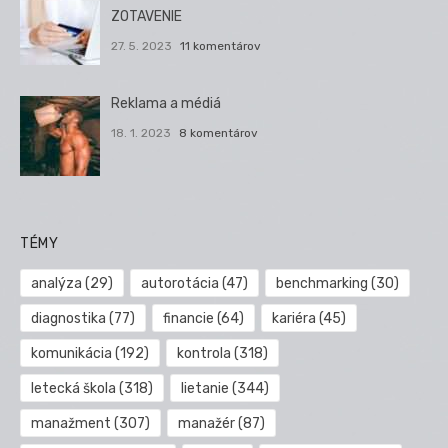
ZOTAVENIE
27. 5. 2023
11 komentárov
Reklama a médiá
18. 1. 2023
8 komentárov
TÉMY
analýza
(29)
autorotácia
(47)
benchmarking
(30)
diagnostika
(77)
financie
(64)
kariéra
(45)
komunikácia
(192)
kontrola
(318)
letecká škola
(318)
lietanie
(344)
manažment
(307)
manažér
(87)