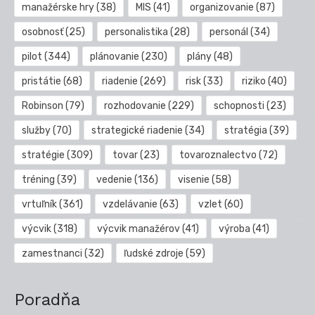
manažérske hry
(38)
MIS
(41)
organizovanie
(87)
osobnosť
(25)
personalistika
(28)
personál
(34)
pilot
(344)
plánovanie
(230)
plány
(48)
pristátie
(68)
riadenie
(269)
risk
(33)
riziko
(40)
Robinson
(79)
rozhodovanie
(229)
schopnosti
(23)
služby
(70)
strategické riadenie
(34)
stratégia
(39)
stratégie
(309)
tovar
(23)
tovaroznalectvo
(72)
tréning
(39)
vedenie
(136)
visenie
(58)
vrtuľník
(361)
vzdelávanie
(63)
vzlet
(60)
výcvik
(318)
výcvik manažérov
(41)
výroba
(41)
zamestnanci
(32)
ľudské zdroje
(59)
Poradňa