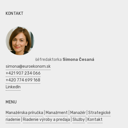
KONTAKT
šéfredaktorka
Simona Česaná
simona@euroekonom.sk
+421 907 234 066
+420 774 699 168
LinkedIn
MENU
Manažérska príručka
|
Manažment
|
Manažér
|
Strategické
riadenie
|
Riadenie výroby a predaja
|
Služby
|
Kontakt