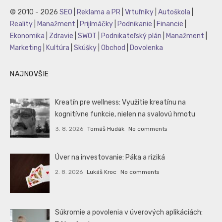
© 2010 - 2026
SEO
|
Reklama a PR
|
Vrtuľníky
|
Autoškola
|
Reality
|
Manažment
|
Prijímáčky
|
Podnikanie
|
Financie
|
Ekonomika
|
Zdravie
|
SWOT
|
Podnikateľský plán
|
Manažment
|
Marketing
|
Kultúra
|
Skúšky
|
Obchod
|
Dovolenka
NAJNOVŠIE
Kreatín pre wellness: Využitie kreatínu na
kognitívne funkcie, nielen na svalovú hmotu
3. 8. 2026
Tomáš Hudák
No comments
Úver na investovanie: Páka a riziká
2. 8. 2026
Lukáš Kroc
No comments
Súkromie a povolenia v úverových aplikáciách: