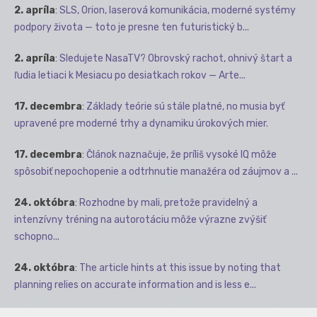
2. apríla
:
SLS, Orion, laserová komunikácia, moderné systémy
podpory života — toto je presne ten futuristický b...
2. apríla
:
Sledujete NasaTV? Obrovský rachot, ohnivý štart a
ľudia letiaci k Mesiacu po desiatkach rokov — Arte...
17. decembra
:
Základy teórie sú stále platné, no musia byť
upravené pre moderné trhy a dynamiku úrokových mier.
17. decembra
:
Článok naznačuje, že príliš vysoké IQ môže
spôsobiť nepochopenie a odtrhnutie manažéra od záujmov a ...
24. októbra
:
Rozhodne by mali, pretože pravidelný a
intenzívny tréning na autorotáciu môže výrazne zvýšiť
schopno...
24. októbra
:
The article hints at this issue by noting that
planning relies on accurate information and is less e...