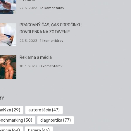
27. 5. 2023
13 komentárov
PRACOVNÝ ČAS, ČAS ODPOČINKU,
DOVOLENKA NA ZOTAVENIE
27. 5. 2023
11 komentárov
Reklama a médiá
18. 1. 2023
8 komentárov
MY
nalýza
(29)
autorotácia
(47)
enchmarking
(30)
diagnostika
(77)
nancie
(64)
kariéra
(45)