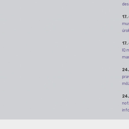
des
17.
mus
úro
17.
IQ 
man
24.
pra
môž
24.
not
info