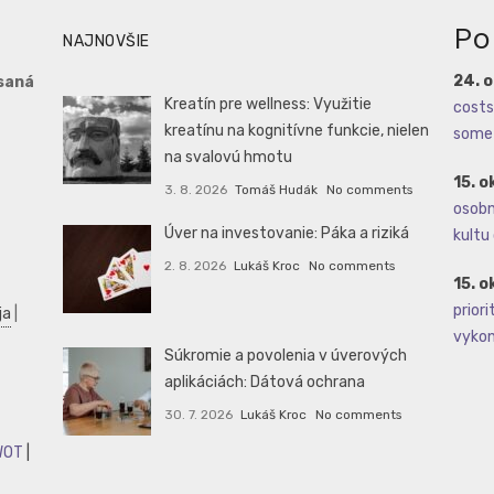
Po
NAJNOVŠIE
24. 
saná
Kreatín pre wellness: Využitie
costs 
kreatínu na kognitívne funkcie, nielen
some 
na svalovú hmotu
15. o
3. 8. 2026
Tomáš Hudák
No comments
osobné
Úver na investovanie: Páka a riziká
kultu 
2. 8. 2026
Lukáš Kroc
No comments
15. o
priori
ja
|
vykoná
Súkromie a povolenia v úverových
aplikáciách: Dátová ochrana
30. 7. 2026
Lukáš Kroc
No comments
WOT
|