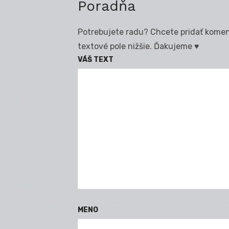
Poradňa
Potrebujete radu? Chcete pridať koment
textové pole nižšie. Ďakujeme ♥
VÁŠ TEXT
MENO