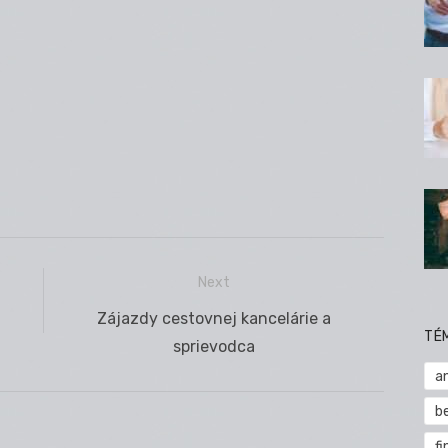
Next
Next
Zájazdy cestovnej kancelárie a
TÉ
post:
sprievodca
a
b
fi