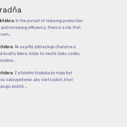
radňa
októbra
:
In the pursuit of reducing production
and increasing efficiency, there is a risk that
com...
któbra
:
Ak sa príliš zdôrazňuje charizma a
 kvality lídera, môže to viesť k riziku vzniku
osobno...
któbra
:
Z etického hľadiska by malo byť
tou zabezpečenie, aby všetci piloti, ktorí
vajú zložité ...