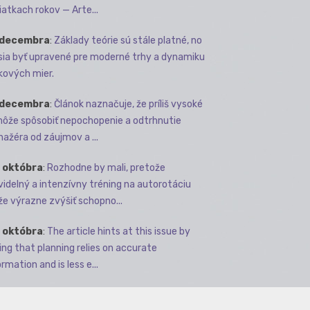
iatkach rokov — Arte...
 decembra
:
Základy teórie sú stále platné, no
ia byť upravené pre moderné trhy a dynamiku
kových mier.
 decembra
:
Článok naznačuje, že príliš vysoké
môže spôsobiť nepochopenie a odtrhnutie
ažéra od záujmov a ...
 októbra
:
Rozhodne by mali, pretože
videlný a intenzívny tréning na autorotáciu
e výrazne zvýšiť schopno...
 októbra
:
The article hints at this issue by
ing that planning relies on accurate
rmation and is less e...