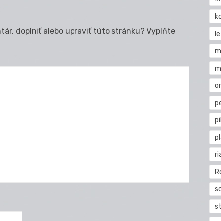
k
ár, doplniť alebo upraviť túto stránku? Vyplňte
l
m
m
o
pe
pi
p
ri
R
s
st