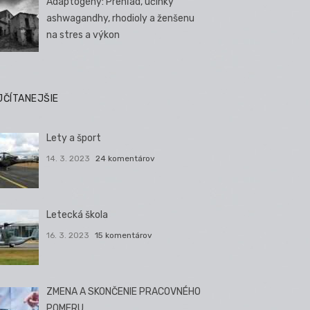
Adaptogény: Prehľad, účinky
ashwagandhy, rhodioly a ženšenu
na stres a výkon
JČÍTANEJŠIE
Lety a šport
14. 3. 2023
24 komentárov
Letecká škola
16. 3. 2023
15 komentárov
ZMENA A SKONČENIE PRACOVNÉHO
POMERU