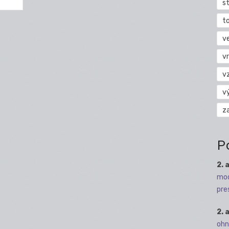
s
t
v
vr
v
v
z
P
2. 
mod
pre
2. 
ohn