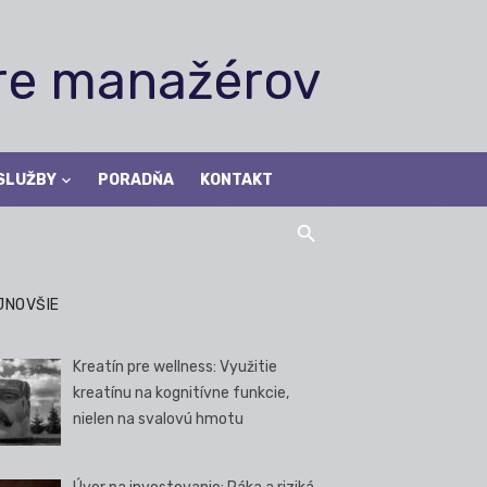
pre manažérov
SLUŽBY
PORADŇA
KONTAKT
JNOVŠIE
Kreatín pre wellness: Využitie
kreatínu na kognitívne funkcie,
nielen na svalovú hmotu