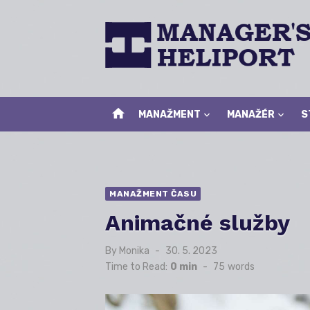
Skip
to
content
home
MANAŽMENT
MANAŽÉR
S
MANAŽMENT ČASU
Animačné služby
By
Monika
Posted
30. 5. 2023
on
Time to Read:
0 min
-
75
words