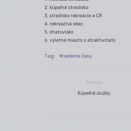
2. kúpeľné stredisko
3. stredisko rekreácie a CR
4. rekreačná obec
5. chatovisko
6. výletné miesto s atraktivitami
Tag:
riadenie času
Previous
Navigácia
Previous
Kúpeľné služby
v
post:
článku