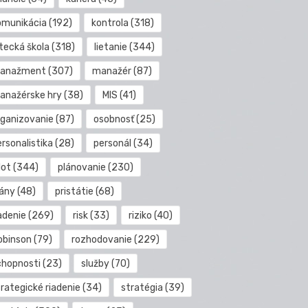
omunikácia
(192)
kontrola
(318)
etecká škola
(318)
lietanie
(344)
anažment
(307)
manažér
(87)
anažérske hry
(38)
MIS
(41)
rganizovanie
(87)
osobnosť
(25)
rsonalistika
(28)
personál
(34)
lot
(344)
plánovanie
(230)
lány
(48)
pristátie
(68)
adenie
(269)
risk
(33)
riziko
(40)
obinson
(79)
rozhodovanie
(229)
chopnosti
(23)
služby
(70)
rategické riadenie
(34)
stratégia
(39)