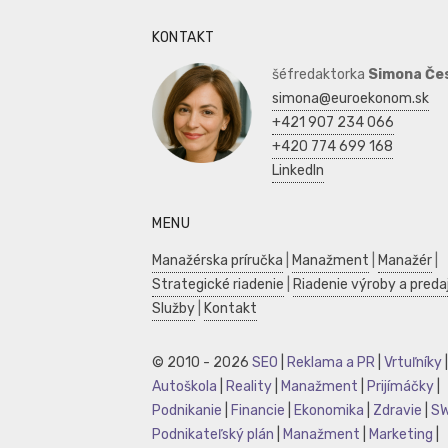
KONTAKT
šéfredaktorka
Simona Če
simona@euroekonom.sk
+421 907 234 066
+420 774 699 168
LinkedIn
MENU
Manažérska príručka
|
Manažment
|
Manažér
|
Strategické riadenie
|
Riadenie výroby a preda
Služby
|
Kontakt
© 2010 - 2026
SEO
|
Reklama a PR
|
Vrtuľníky
|
Autoškola
|
Reality
|
Manažment
|
Prijímáčky
|
Podnikanie
|
Financie
|
Ekonomika
|
Zdravie
|
S
Podnikateľský plán
|
Manažment
|
Marketing
|