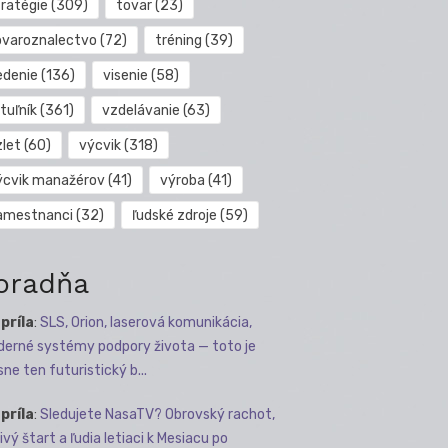
tratégie
(309)
tovar
(23)
ovaroznalectvo
(72)
tréning
(39)
edenie
(136)
visenie
(58)
tuľník
(361)
vzdelávanie
(63)
zlet
(60)
výcvik
(318)
ýcvik manažérov
(41)
výroba
(41)
amestnanci
(32)
ľudské zdroje
(59)
oradňa
apríla
:
SLS, Orion, laserová komunikácia,
erné systémy podpory života — toto je
sne ten futuristický b...
apríla
:
Sledujete NasaTV? Obrovský rachot,
ivý štart a ľudia letiaci k Mesiacu po