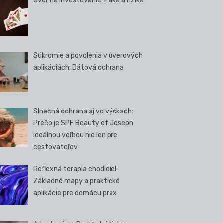
Úver na investovanie: Páka a riziká
Súkromie a povolenia v úverových
aplikáciách: Dátová ochrana
Slnečná ochrana aj vo výškach:
Prečo je SPF Beauty of Joseon
ideálnou voľbou nie len pre
cestovateľov
Reflexná terapia chodidiel:
Základné mapy a praktické
aplikácie pre domácu prax