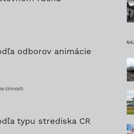
NA
odľa odborov animácie
ie činnosti
dľa typu strediska CR