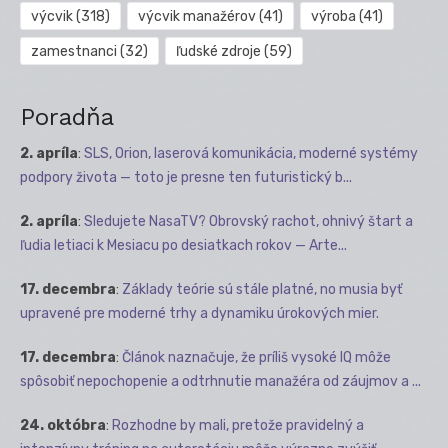
výcvik
(318)
výcvik manažérov
(41)
výroba
(41)
zamestnanci
(32)
ľudské zdroje
(59)
Poradňa
2. apríla
:
SLS, Orion, laserová komunikácia, moderné systémy
podpory života — toto je presne ten futuristický b...
2. apríla
:
Sledujete NasaTV? Obrovský rachot, ohnivý štart a
ľudia letiaci k Mesiacu po desiatkach rokov — Arte...
17. decembra
:
Základy teórie sú stále platné, no musia byť
upravené pre moderné trhy a dynamiku úrokových mier.
17. decembra
:
Článok naznačuje, že príliš vysoké IQ môže
spôsobiť nepochopenie a odtrhnutie manažéra od záujmov a ...
24. októbra
:
Rozhodne by mali, pretože pravidelný a