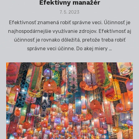
Efektívny manažér
Posted
7. 5. 2023
on
Efektívnosť znamená robiť správne veci. Účinnosť je
najhospodárnejšie využívanie zdrojov. Efektívnosť aj
účinnosť je rovnako dôležitá, pretože treba robiť
správne veci účinne. Do akej miery …