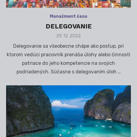
Manažment času
DELEGOVANIE
Posted
29. 12. 2022
on
Delegovanie sa všeobecne chápe ako postup, pri
ktorom vedúci pracovník prenáša úlohy alebo činnosti
patriace do jeho kompetencie na svojich
podriadených. Súčasne s delegovaním úloh …