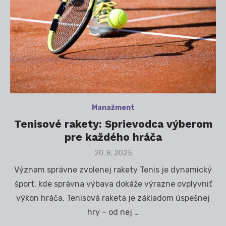
Manažment
Tenisové rakety: Sprievodca výberom
pre každého hráča
Posted
20. 8. 2025
on
Význam správne zvolenej rakety Tenis je dynamický
šport, kde správna výbava dokáže výrazne ovplyvniť
výkon hráča. Tenisová raketa je základom úspešnej
hry – od nej …