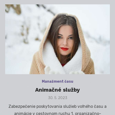
Manažment času
Animačné služby
Posted
30. 5. 2023
on
Zabezpečenie poskytovania služieb voľného času a
animácie v cestovnom ruchu 1. organizačno-