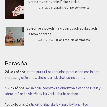
Úver na investovanie: Páka a riziká
2. 8. 2026
Lukáš Kroc
No comments
Súkromie a povolenia v úverových aplikáciách:
Dátová ochrana
30. 7. 2026
Lukáš Kroc
No comments
Poradňa
24. októbra
:
In the pursuit of reducing production costs and
increasing efficiency, there is a risk that some com...
15. októbra
:
Ak sa príliš zdôrazňuje charizma a osobné kvality
lídera, môže to viesť k riziku vzniku kultu osobno...
15. októbra
:
Z etického hľadiska by malo byť prioritou