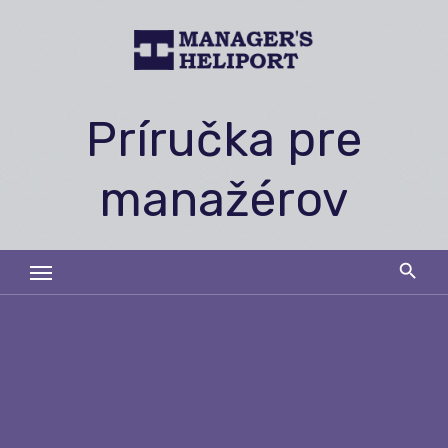
Skip
to
content
Príručka pre
manažérov