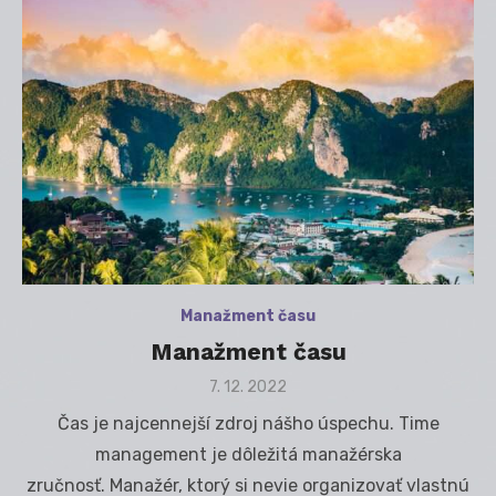
Manažment času
Manažment času
Posted
7. 12. 2022
on
Čas je najcennejší zdroj nášho úspechu. Time
management je dôležitá manažérska
zručnosť. Manažér, ktorý si nevie organizovať vlastnú