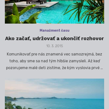
Manažment času
Ako začať, udržovať a ukončiť rozhovor
Posted
10. 3. 2015
on
Komunikovať pre nás znamená vec samozrejmá, bez
toho, aby sme sa nad tým hlbšie zamysleli. Až keď
pozorujeme malé deti zistíme, že kým vyslovia prvé …