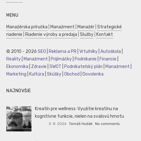
MENU
Manažérska príručka
|
Manažment
|
Manažér
|
Strategické
riadenie
|
Riadenie výroby a predaja
|
Služby
|
Kontakt
© 2010 - 2026
SEO
|
Reklama a PR
|
Vrtuľníky
|
Autoškola
|
Reality
|
Manažment
|
Prijímáčky
|
Podnikanie
|
Financie
|
Ekonomika
|
Zdravie
|
SWOT
|
Podnikateľský plán
|
Manažment
|
Marketing
|
Kultúra
|
Skúšky
|
Obchod
|
Dovolenka
NAJNOVŠIE
Kreatín pre wellness: Využitie kreatínu na
kognitívne funkcie, nielen na svalovú hmotu
3. 8. 2026
Tomáš Hudák
No comments