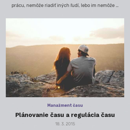
prácu, nemôže riadiť iných ľudí, lebo im nemôže …
Manažment času
Plánovanie času a regulácia času
Posted
18. 3. 2015
on