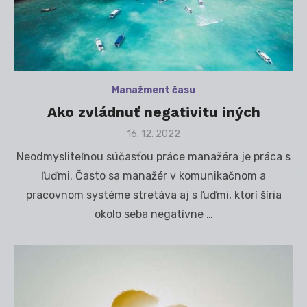
Manažment času
Ako zvládnuť negativitu iných
Posted
16. 12. 2022
on
Neodmysliteľnou súčasťou práce manažéra je práca s
ľuďmi. Často sa manažér v komunikačnom a
pracovnom systéme stretáva aj s ľuďmi, ktorí šíria
okolo seba negatívne …