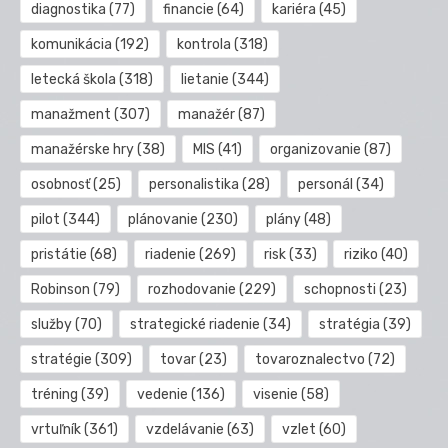
diagnostika
(77)
financie
(64)
kariéra
(45)
komunikácia
(192)
kontrola
(318)
letecká škola
(318)
lietanie
(344)
manažment
(307)
manažér
(87)
manažérske hry
(38)
MIS
(41)
organizovanie
(87)
osobnosť
(25)
personalistika
(28)
personál
(34)
pilot
(344)
plánovanie
(230)
plány
(48)
pristátie
(68)
riadenie
(269)
risk
(33)
riziko
(40)
Robinson
(79)
rozhodovanie
(229)
schopnosti
(23)
služby
(70)
strategické riadenie
(34)
stratégia
(39)
stratégie
(309)
tovar
(23)
tovaroznalectvo
(72)
tréning
(39)
vedenie
(136)
visenie
(58)
vrtuľník
(361)
vzdelávanie
(63)
vzlet
(60)