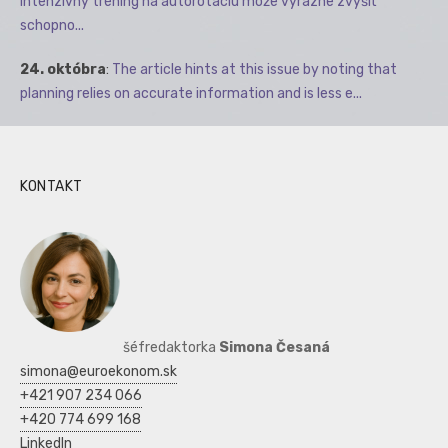
intenzívny tréning na autorotáciu môže výrazne zvýšiť
schopno...
24. októbra
:
The article hints at this issue by noting that
planning relies on accurate information and is less e...
KONTAKT
šéfredaktorka
Simona Česaná
simona@euroekonom.sk
+421 907 234 066
+420 774 699 168
LinkedIn