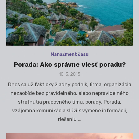
Manažment času
Porada: Ako správne viesť poradu?
Posted
10. 3. 2015
on
Dnes sa už fakticky žiadny podnik, firma, organizácia
nezaobíde bez pravidelného, alebo nepravidelného
stretnutia pracovného tímu, porady. Porada,
vzájomná komunikácia slúži k výmene informácii,
riešeniu …