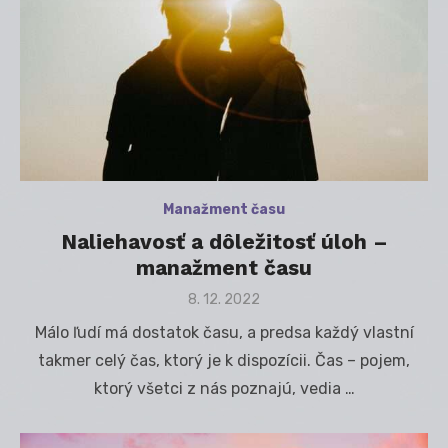
Manažment času
Naliehavosť a dôležitosť úloh –
manažment času
Posted
8. 12. 2022
on
Málo ľudí má dostatok času, a predsa každý vlastní
takmer celý čas, ktorý je k dispozícii. Čas – pojem,
ktorý všetci z nás poznajú, vedia …