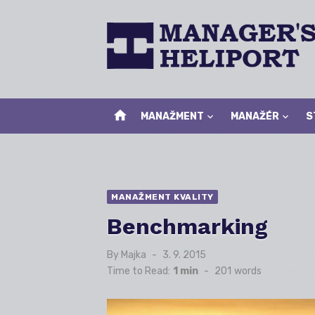
Skip
to
content
home
MANAŽMENT
MANAŽÉR
S
MANAŽMENT KVALITY
Benchmarking
By
Majka
Posted
3. 9. 2015
on
Time to Read:
1 min
-
201
words