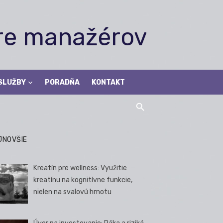
pre manažérov
SLUŽBY
PORADŇA
KONTAKT
JNOVŠIE
Kreatín pre wellness: Využitie
kreatínu na kognitívne funkcie,
nielen na svalovú hmotu