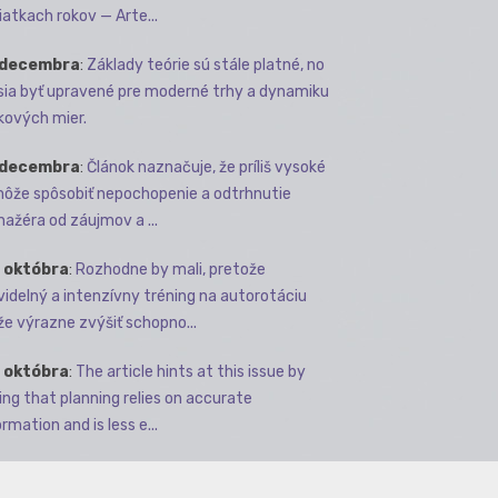
iatkach rokov — Arte...
 decembra
:
Základy teórie sú stále platné, no
ia byť upravené pre moderné trhy a dynamiku
kových mier.
 decembra
:
Článok naznačuje, že príliš vysoké
môže spôsobiť nepochopenie a odtrhnutie
ažéra od záujmov a ...
 októbra
:
Rozhodne by mali, pretože
videlný a intenzívny tréning na autorotáciu
e výrazne zvýšiť schopno...
 októbra
:
The article hints at this issue by
ing that planning relies on accurate
rmation and is less e...