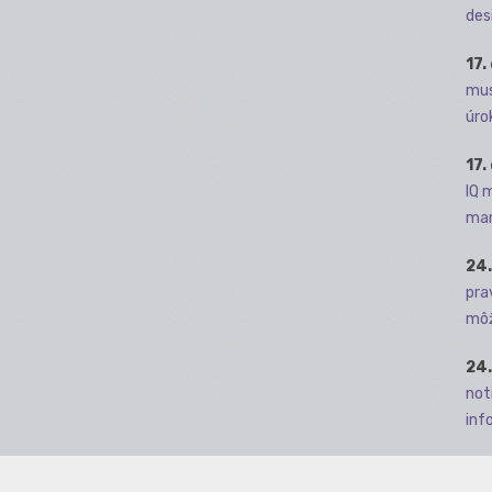
des
17.
mus
úro
17.
IQ 
man
24.
pra
môž
24.
not
info