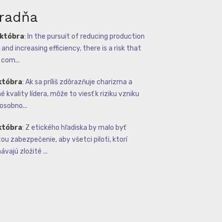
radňa
októbra
:
In the pursuit of reducing production
and increasing efficiency, there is a risk that
com...
któbra
:
Ak sa príliš zdôrazňuje charizma a
 kvality lídera, môže to viesť k riziku vzniku
osobno...
któbra
:
Z etického hľadiska by malo byť
tou zabezpečenie, aby všetci piloti, ktorí
vajú zložité ...