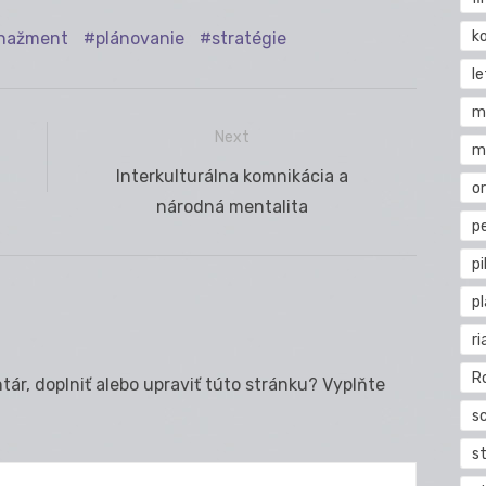
k
nažment
plánovanie
stratégie
l
m
Next
m
Next
Interkulturálna komnikácia a
o
post:
národná mentalita
pe
pi
p
ri
R
ár, doplniť alebo upraviť túto stránku? Vyplňte
s
st