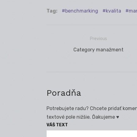
Tag:
benchmarking
kvalita
ma
Previous
Navigácia
Previous
Category manažment
v
post:
článku
Poradňa
Potrebujete radu? Chcete pridať koment
textové pole nižšie. Ďakujeme ♥
VÁŠ TEXT