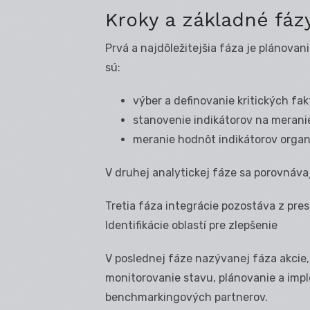
Kroky a základné fá
Prvá a najdôležitejšia fáza je plánovan
sú:
výber a definovanie kritických fa
stanovenie indikátorov na merani
meranie hodnôt indikátorov organ
V druhej analytickej fáze sa porovnáv
Tretia fáza integrácie pozostáva z pr
Identifikácie oblastí pre zlepšenie
V poslednej fáze nazývanej fáza akcie,
monitorovanie stavu, plánovanie a impl
benchmarkingových partnerov.