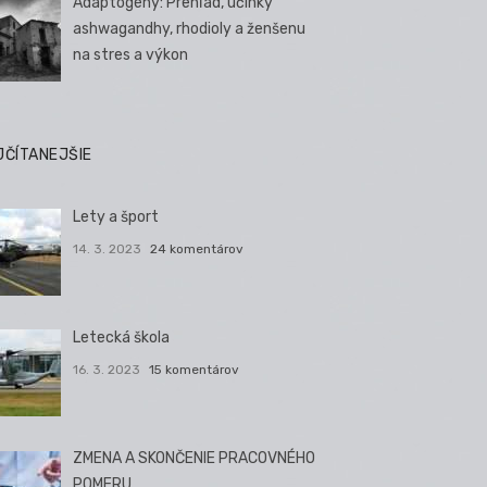
Adaptogény: Prehľad, účinky
ashwagandhy, rhodioly a ženšenu
na stres a výkon
JČÍTANEJŠIE
Lety a šport
14. 3. 2023
24 komentárov
Letecká škola
16. 3. 2023
15 komentárov
ZMENA A SKONČENIE PRACOVNÉHO
POMERU