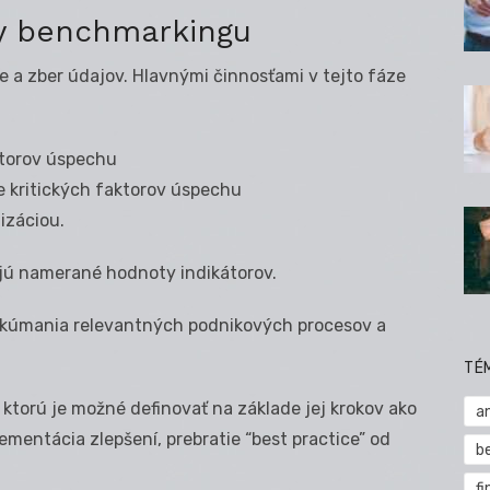
zy benchmarkingu
ie a zber údajov. Hlavnými činnosťami v tejto fáze
ktorov úspechu
e kritických faktorov úspechu
izáciou.
ajú namerané hodnoty indikátorov.
eskúmania relevantných podnikových procesov a
TÉ
 ktorú je možné definovať na základe jej krokov ako
a
ementácia zlepšení, prebratie “best practice” od
b
fi