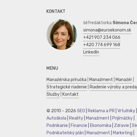
KONTAKT
šéfredaktorka
Simona Če
simona@euroekonom.sk
+421 907 234 066
+420 774 699 168
LinkedIn
MENU
Manažérska príručka
|
Manažment
|
Manažér
|
Strategické riadenie
|
Riadenie výroby a preda
Služby
|
Kontakt
© 2010 - 2026
SEO
|
Reklama a PR
|
Vrtuľníky
|
Autoškola
|
Reality
|
Manažment
|
Prijímáčky
|
Podnikanie
|
Financie
|
Ekonomika
|
Zdravie
|
S
Podnikateľský plán
|
Manažment
|
Marketing
|