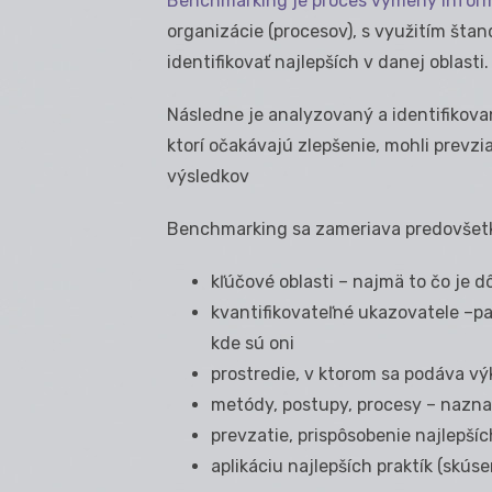
Benchmarking je proces výmeny inform
organizácie (procesov), s využitím št
identifikovať najlepších v danej oblasti.
Následne je analyzovaný a identifikova
ktorí očakávajú zlepšenie, mohli prevzi
výsledkov
Benchmarking sa zameriava predovšet
kľúčové oblasti – najmä to čo je dô
kvantifikovateľné ukazovatele –p
kde sú oni
prostredie, v ktorom sa podáva v
metódy, postupy, procesy – naznač
prevzatie, prispôsobenie najlepšíc
aplikáciu najlepších praktík (skúse