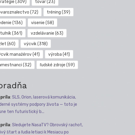
tratégie
(309)
tovar
(23)
ovaroznalectvo
(72)
tréning
(39)
edenie
(136)
visenie
(58)
tuľník
(361)
vzdelávanie
(63)
zlet
(60)
výcvik
(318)
ýcvik manažérov
(41)
výroba
(41)
amestnanci
(32)
ľudské zdroje
(59)
oradňa
apríla
:
SLS, Orion, laserová komunikácia,
erné systémy podpory života — toto je
sne ten futuristický b...
apríla
:
Sledujete NasaTV? Obrovský rachot,
ivý štart a ľudia letiaci k Mesiacu po