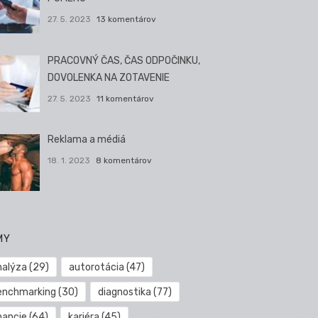
27. 5. 2023
13 komentárov
PRACOVNÝ ČAS, ČAS ODPOČINKU,
DOVOLENKA NA ZOTAVENIE
27. 5. 2023
11 komentárov
Reklama a médiá
18. 1. 2023
8 komentárov
MY
nalýza
(29)
autorotácia
(47)
enchmarking
(30)
diagnostika
(77)
nancie
(64)
kariéra
(45)