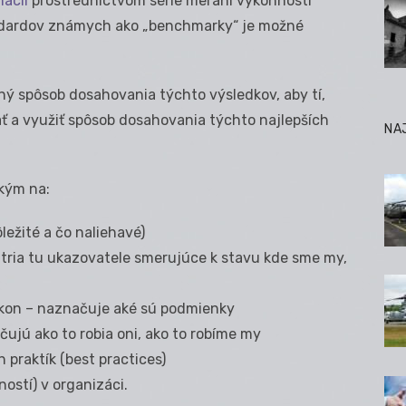
ácií
prostredníctvom série meraní výkonnosti
andardov známych ako „benchmarky“ je možné
ný spôsob dosahovania týchto výsledkov, aby tí,
ať a využiť spôsob dosahovania týchto najlepších
NA
kým na:
ležité a čo naliehavé)
atria tu ukazovatele smerujúce k stavu kde sme my,
ýkon – naznačuje aké sú podmienky
ujú ako to robia oni, ako to robíme my
h praktík (best practices)
ností) v organizáci.