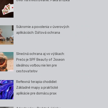
Úver na investovanie: Páka a riziká
Súkromie a povolenia v úverových
aplikáciách: Dátová ochrana
Slnečná ochrana aj vo výškach:
Prečo je SPF Beauty of Joseon
ideálnou voľbou nie len pre
cestovateľov
Reflexná terapia chodidiel:
Základné mapy a praktické
aplikácie pre domácu prax