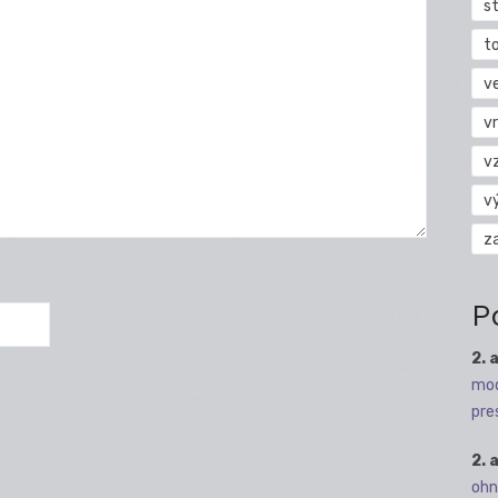
s
t
v
vr
v
v
z
P
2. 
mod
pre
2. 
ohn