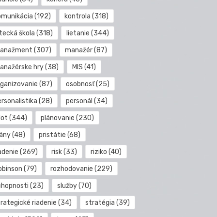
omunikácia
(192)
kontrola
(318)
etecká škola
(318)
lietanie
(344)
anažment
(307)
manažér
(87)
anažérske hry
(38)
MIS
(41)
rganizovanie
(87)
osobnosť
(25)
rsonalistika
(28)
personál
(34)
lot
(344)
plánovanie
(230)
lány
(48)
pristátie
(68)
adenie
(269)
risk
(33)
riziko
(40)
obinson
(79)
rozhodovanie
(229)
chopnosti
(23)
služby
(70)
rategické riadenie
(34)
stratégia
(39)