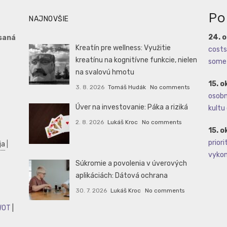
Po
NAJNOVŠIE
24. 
saná
Kreatín pre wellness: Využitie
costs 
kreatínu na kognitívne funkcie, nielen
some 
na svalovú hmotu
15. o
3. 8. 2026
Tomáš Hudák
No comments
osobné
Úver na investovanie: Páka a riziká
kultu 
2. 8. 2026
Lukáš Kroc
No comments
15. o
priori
ja
|
vykoná
Súkromie a povolenia v úverových
aplikáciách: Dátová ochrana
30. 7. 2026
Lukáš Kroc
No comments
WOT
|