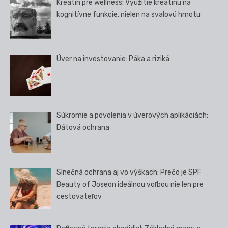
Kreatín pre wellness: Využitie kreatínu na
kognitívne funkcie, nielen na svalovú hmotu
Úver na investovanie: Páka a riziká
Súkromie a povolenia v úverových aplikáciách:
Dátová ochrana
Slnečná ochrana aj vo výškach: Prečo je SPF
Beauty of Joseon ideálnou voľbou nie len pre
cestovateľov