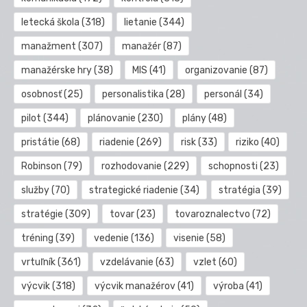
letecká škola
(318)
lietanie
(344)
manažment
(307)
manažér
(87)
manažérske hry
(38)
MIS
(41)
organizovanie
(87)
osobnosť
(25)
personalistika
(28)
personál
(34)
pilot
(344)
plánovanie
(230)
plány
(48)
pristátie
(68)
riadenie
(269)
risk
(33)
riziko
(40)
Robinson
(79)
rozhodovanie
(229)
schopnosti
(23)
služby
(70)
strategické riadenie
(34)
stratégia
(39)
stratégie
(309)
tovar
(23)
tovaroznalectvo
(72)
tréning
(39)
vedenie
(136)
visenie
(58)
vrtuľník
(361)
vzdelávanie
(63)
vzlet
(60)
výcvik
(318)
výcvik manažérov
(41)
výroba
(41)