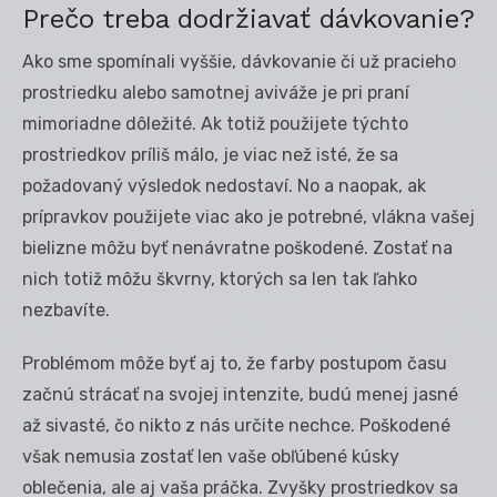
Prečo treba dodržiavať dávkovanie?
Ako sme spomínali vyššie, dávkovanie či už pracieho
prostriedku alebo samotnej aviváže je pri praní
mimoriadne dôležité. Ak totiž použijete týchto
prostriedkov príliš málo, je viac než isté, že sa
požadovaný výsledok nedostaví. No a naopak, ak
prípravkov použijete viac ako je potrebné, vlákna vašej
bielizne môžu byť nenávratne poškodené. Zostať na
nich totiž môžu škvrny, ktorých sa len tak ľahko
nezbavíte.
Problémom môže byť aj to, že farby postupom času
začnú strácať na svojej intenzite, budú menej jasné
až sivasté, čo nikto z nás určite nechce. Poškodené
však nemusia zostať len vaše obľúbené kúsky
oblečenia, ale aj vaša práčka. Zvyšky prostriedkov sa