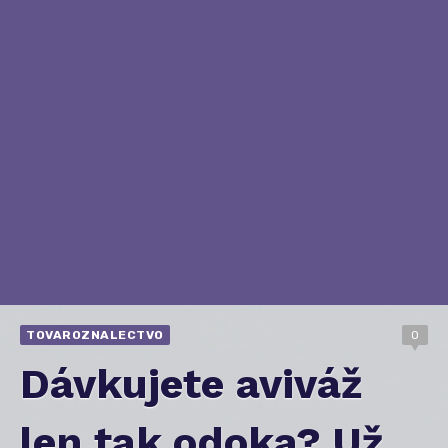
TOVAROZNALECTVO
0
Dávkujete aviváž
len tak odoka? Už