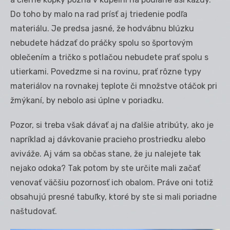
Do toho by malo na rad prísť aj triedenie podľa
materiálu. Je predsa jasné, že hodvábnu blúzku
nebudete hádzať do práčky spolu so športovým
oblečením a tričko s potlačou nebudete prať spolu s
utierkami. Povedzme si na rovinu, prať rôzne typy
materiálov na rovnakej teplote či množstve otáčok pri
žmýkaní, by nebolo asi úplne v poriadku.
Pozor, si treba však dávať aj na ďalšie atribúty, ako je
napríklad aj dávkovanie pracieho prostriedku alebo
aviváže. Aj vám sa občas stane, že ju nalejete tak
nejako odoka? Tak potom by ste určite mali začať
venovať väčšiu pozornosť ich obalom. Práve oni totiž
obsahujú presné tabuľky, ktoré by ste si mali poriadne
naštudovať.