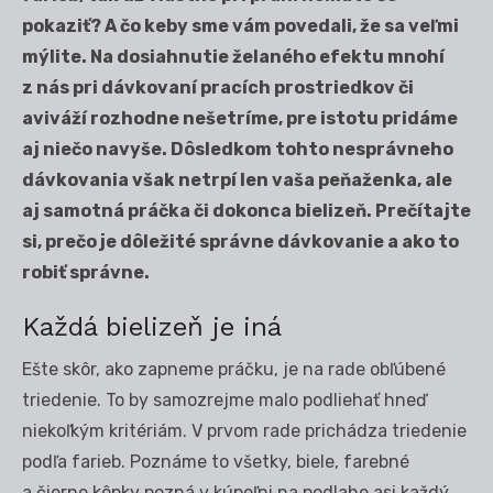
pokaziť? A čo keby sme vám povedali, že sa veľmi
mýlite. Na dosiahnutie želaného efektu mnohí
z nás pri dávkovaní pracích prostriedkov či
aviváží rozhodne nešetríme, pre istotu pridáme
aj niečo navyše. Dôsledkom tohto nesprávneho
dávkovania však netrpí len vaša peňaženka, ale
aj samotná práčka či dokonca bielizeň. Prečítajte
si, prečo je dôležité správne dávkovanie a ako to
robiť správne.
Každá bielizeň je iná
Ešte skôr, ako zapneme práčku, je na rade obľúbené
triedenie. To by samozrejme malo podliehať hneď
niekoľkým kritériám. V prvom rade prichádza triedenie
podľa farieb. Poznáme to všetky, biele, farebné
a čierne kôpky pozná v kúpeľni na podlahe asi každý.