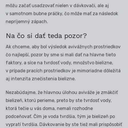
môžu začať usadzovať nielen v dávkovači, ale aj
v samotnom bubne práčky, čo môže mať za následok
nepríjemný zápach.
Na čo si dať teda pozor?
Ak chceme, aby bol výsledok avivážnych prostriedkov
čo najlepší, pozor by sme si mali dať na hlavne tieto
faktory, a síce na tvrdosť vody, množstvo bielizne,
v prípade pracích prostriedkov je mimoriadne dôležitá
aj intenzita znečistenia bielizne.
Nezabúdajme, že hlavnou úlohou aviváže je zmäkčiť
bielizeň, ktorú perieme, preto by ste tvrdosť vody,
ktorá tečie u vás doma, nemali rozhodne
podceňovať. Čím je voda tvrdšia, tým je bielizeň po
vypratí tvrdšia. Dávkovanie by ste tiež mali prispôsobiť