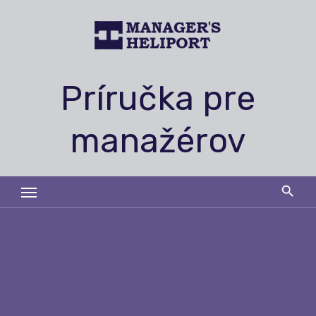
Skip
to
content
Príručka pre
manažérov