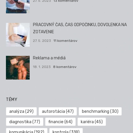
27. 5. 2023
13 komentárov
PRACOVNÝ ČAS, ČAS ODPOČINKU, DOVOLENKA NA
ZOTAVENIE
27. 5. 2023
11 komentárov
Reklama a médiá
18. 1. 2023
8 komentárov
TÉMY
analýza
(29)
autorotácia
(47)
benchmarking
(30)
diagnostika
(77)
financie
(64)
kariéra
(45)
komunikácia
(192)
kontrola
(318)