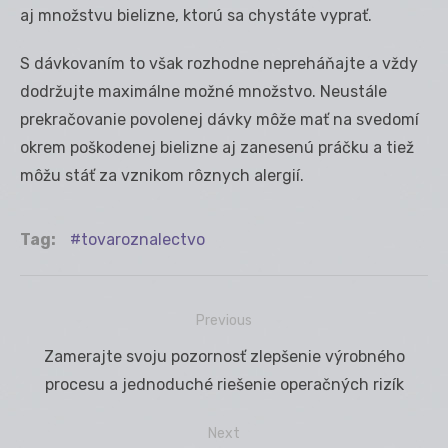
aj množstvu bielizne, ktorú sa chystáte vyprať.
S dávkovaním to však rozhodne nepreháňajte a vždy
dodržujte maximálne možné množstvo. Neustále
prekračovanie povolenej dávky môže mať na svedomí
okrem poškodenej bielizne aj zanesenú práčku a tiež
môžu stáť za vznikom rôznych alergií.
Tag:
tovaroznalectvo
Previous
Navigácia
Previous
Zamerajte svoju pozornosť zlepšenie výrobného
v
post:
procesu a jednoduché riešenie operačných rizík
článku
Next