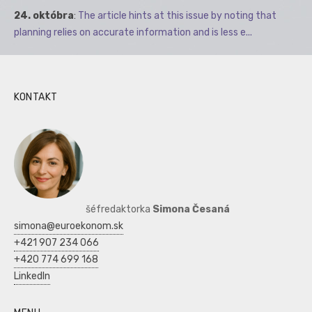
24. októbra
:
The article hints at this issue by noting that
planning relies on accurate information and is less e...
KONTAKT
šéfredaktorka
Simona Česaná
simona@euroekonom.sk
+421 907 234 066
+420 774 699 168
LinkedIn