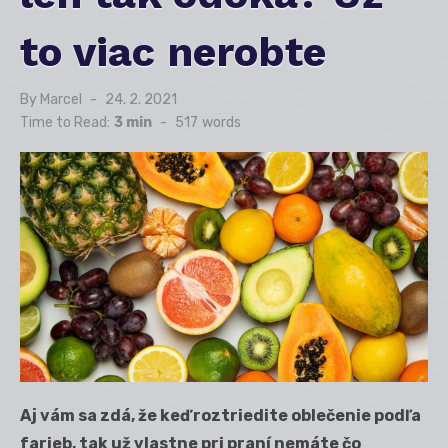
to viac nerobte
By
Marcel
Posted
24. 2. 2021
on
Time to Read:
3 min
-
517
words
Aj vám sa zdá, že keď roztriedite oblečenie podľa
farieb, tak už vlastne pri praní nemáte čo