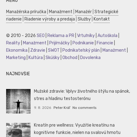
MENU
Manažérska príručka
|
Manažment
|
Manažér
|
Strategické
riadenie
|
Riadenie výroby a predaja
|
Služby
|
Kontakt
© 2010 - 2026
SEO
|
Reklama a PR
|
Vrtuľníky
|
Autoškola
|
Reality
|
Manažment
|
Prijímáčky
|
Podnikanie
|
Financie
|
Ekonomika
|
Zdravie
|
SWOT
|
Podnikateľský plán
|
Manažment
|
Marketing
|
Kultúra
|
Skúšky
|
Obchod
|
Dovolenka
NAJNOVŠIE
Mužské zdravie: Vplyv životného štýlu na spánok,
stres a hladinu testosterónu
9. 8. 2026
Peter Kráľ
No comments
Kreatín pre wellness: Využitie kreatínu na
kognitívne funkcie, nielen na svalovú hmotu