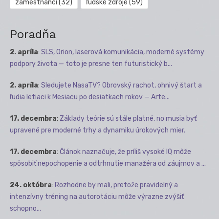
zamestnanci
(32)
ľudské zdroje
(59)
Poradňa
2. apríla
:
SLS, Orion, laserová komunikácia, moderné systémy
podpory života — toto je presne ten futuristický b...
2. apríla
:
Sledujete NasaTV? Obrovský rachot, ohnivý štart a
ľudia letiaci k Mesiacu po desiatkach rokov — Arte...
17. decembra
:
Základy teórie sú stále platné, no musia byť
upravené pre moderné trhy a dynamiku úrokových mier.
17. decembra
:
Článok naznačuje, že príliš vysoké IQ môže
spôsobiť nepochopenie a odtrhnutie manažéra od záujmov a ...
24. októbra
:
Rozhodne by mali, pretože pravidelný a
intenzívny tréning na autorotáciu môže výrazne zvýšiť
schopno...