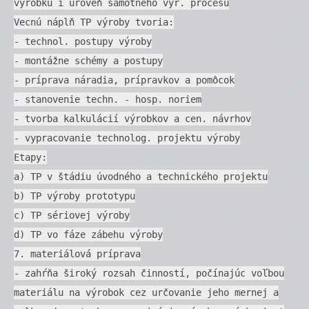
výrobku i úroveň samotného výr. procesu
Vecnú náplň TP výroby tvoria:
- technol. postupy výroby
- montážne schémy a postupy
- príprava náradia, prípravkov a pomôcok
- stanovenie techn. - hosp. noriem
- tvorba kalkulácií výrobkov a cen. návrhov
- vypracovanie technolog. projektu výroby
Etapy:
a) TP v štádiu úvodného a technického projektu
b) TP výroby prototypu
c) TP sériovej výroby
d) TP vo fáze zábehu výroby
7. materiálová príprava
- zahŕňa široký rozsah činností, počínajúc voľbou
materiálu na výrobok cez určovanie jeho mernej a