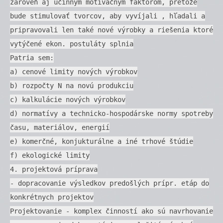
zároveň aj účinným motivačným faktorom, pretože
bude stimulovať tvorcov, aby vyvíjali , hľadali a
pripravovali len také nové výrobky a riešenia ktoré
vytýčené ekon. postuláty splnia
Patria sem:
a) cenové limity nových výrobkov
b) rozpočty N na novú produkciu
c) kalkulácie nových výrobkov
d) normatívy a technicko-hospodárske normy spotreby
času, materiálov, energií
e) komerčné, konjukturálne a iné trhové štúdie
f) ekologické limity
4. projektová príprava
- dopracovanie výsledkov predošlých prípr. etáp do
konkrétnych projektov
Projektovanie - komplex činností ako sú navrhovanie