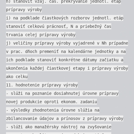
h) stanoviť vzáj. čas. prekrývanie jednotl. etáp
prípravy výroby
i) na podklade čiastkových rozborov jednotl. etáp
stanoviť celkovú prácnosť, N a priebežný čas
trvania celej prípravy výroby
j) veličiny prípravy výroby vyjadrené v Nh prípadne
v prac. dňoch premeniť na kalendárne jednotky a na
ich podklade stanoviť konkrétne dátumy začiatku a
ukončenia každej čiastkovej etapy i prípravy výroby
ako celku
11. hodnotenie prípravy výroby
- slúži na poznanie dosiahnutej úrovne prípravy
novej produkcie oproti ekonom. zadaniu
- výsledky zhodnotenia úrovne slúžia na
zbilancovanie údajov a prínosov z prípravy výroby
- slúži ako manažérsky nástroj na zvyšovanie