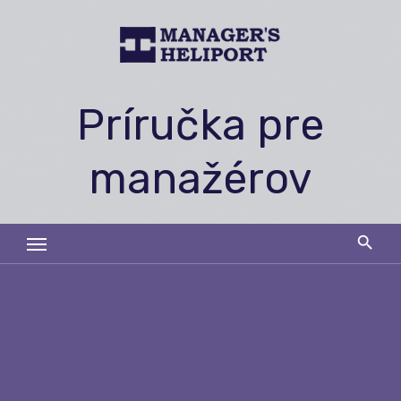
Skip
to
content
Príručka pre
manažérov