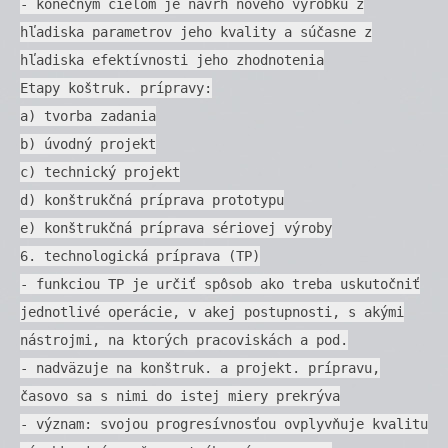
- konečným cieľom je návrh nového výrobku z
hľadiska parametrov jeho kvality a súčasne z
hľadiska efektívnosti jeho zhodnotenia
Etapy koštruk. prípravy:
a) tvorba zadania
b) úvodný projekt
c) technický projekt
d) konštrukčná príprava prototypu
e) konštrukčná príprava sériovej výroby
6. technologická príprava (TP)
- funkciou TP je určiť spôsob ako treba uskutočniť
jednotlivé operácie, v akej postupnosti, s akými
nástrojmi, na ktorých pracoviskách a pod.
- nadväzuje na konštruk. a projekt. prípravu,
časovo sa s nimi do istej miery prekrýva
- význam: svojou progresívnosťou ovplyvňuje kvalitu