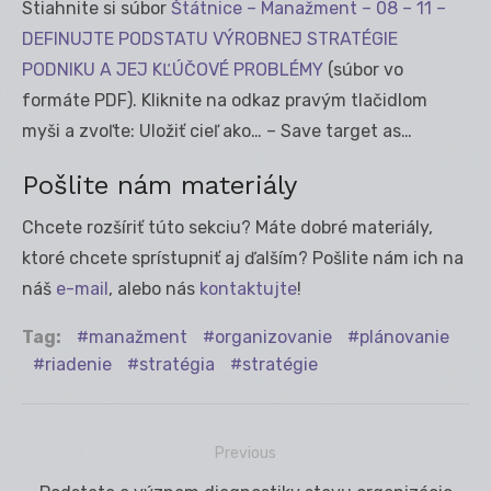
Stiahnite si súbor
Štátnice – Manažment – 08 – 11 –
DEFINUJTE PODSTATU VÝROBNEJ STRATÉGIE
PODNIKU A JEJ KĽÚČOVÉ PROBLÉMY
(súbor vo
formáte PDF). Kliknite na odkaz pravým tlačidlom
myši a zvoľte: Uložiť cieľ ako… – Save target as…
Pošlite nám materiály
Chcete rozšíriť túto sekciu? Máte dobré materiály,
ktoré chcete sprístupniť aj ďalším? Pošlite nám ich na
náš
e-mail
, alebo nás
kontaktujte
!
Tag:
manažment
organizovanie
plánovanie
riadenie
stratégia
stratégie
Previous
Navigácia