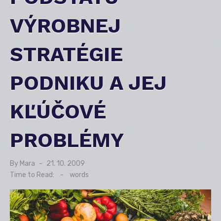
VÝROBNEJ
STRATÉGIE
PODNIKU A JEJ
KĽÚČOVÉ
PROBLÉMY
By
Mara
Posted
21. 10. 2009
on
Time to Read:
-
words