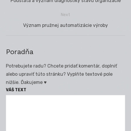
Previous
Podstata a význam diagnostiky stavu organizácie
v
post:
článku
Next
Next
Význam pružnej automatizácie výroby
post:
Poradňa
Potrebujete radu? Chcete pridať komentár, doplniť
alebo upraviť túto stránku? Vyplňte textové pole
nižšie. Ďakujeme ♥
VÁŠ TEXT