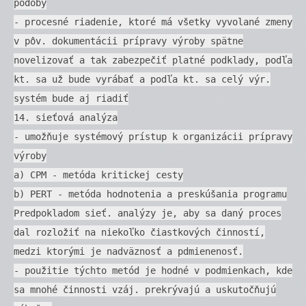
podoby
- procesné riadenie, ktoré má všetky vyvolané zmeny
v pôv. dokumentácii prípravy výroby spätne
novelizovať a tak zabezpečiť platné podklady, podľa
kt. sa už bude vyrábať a podľa kt. sa celý výr.
systém bude aj riadiť
14. sieťová analýza
- umožňuje systémový prístup k organizácii prípravy
výroby
a) CPM - metóda kritickej cesty
b) PERT - metóda hodnotenia a preskúšania programu
Predpokladom sieť. analýzy je, aby sa daný proces
dal rozložiť na niekoľko čiastkových činností,
medzi ktorými je nadväznosť a pdmienenosť.
- použitie týchto metód je hodné v podmienkach, kde
sa mnohé činnosti vzáj. prekrývajú a uskutočňujú