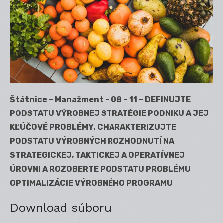
Štátnice – Manažment – 08 – 11 – DEFINUJTE
PODSTATU VÝROBNEJ STRATÉGIE PODNIKU A JEJ
KĽÚČOVÉ PROBLÉMY. CHARAKTERIZUJTE
PODSTATU VÝROBNÝCH ROZHODNUTÍ NA
STRATEGICKEJ, TAKTICKEJ A OPERATÍVNEJ
ÚROVNI A ROZOBERTE PODSTATU PROBLÉMU
OPTIMALIZÁCIE VÝROBNÉHO PROGRAMU
Download súboru