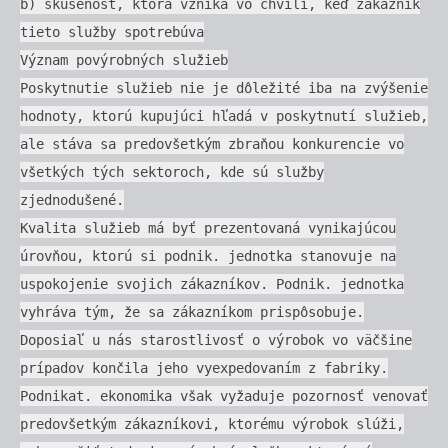
b) skúsenosť, ktorá vzniká vo chvíli, keď zákazník
tieto služby spotrebúva
Význam povýrobných služieb
Poskytnutie služieb nie je dôležité iba na zvýšenie
hodnoty, ktorú kupujúci hľadá v poskytnutí služieb,
ale stáva sa predovšetkým zbraňou konkurencie vo
všetkých tých sektoroch, kde sú služby
zjednodušené.
Kvalita služieb má byť prezentovaná vynikajúcou
úrovňou, ktorú si podnik. jednotka stanovuje na
uspokojenie svojich zákazníkov. Podnik. jednotka
vyhráva tým, že sa zákazníkom prispôsobuje.
Doposiaľ u nás starostlivosť o výrobok vo väčšine
prípadov končila jeho vyexpedovaním z fabriky.
Podnikat. ekonomika však vyžaduje pozornosť venovať
predovšetkým zákazníkovi, ktorému výrobok slúži,