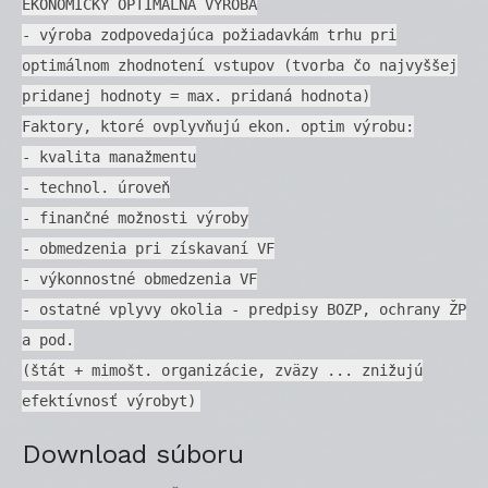
EKONOMICKY OPTIMÁLNA VÝROBA
- výroba zodpovedajúca požiadavkám trhu pri
optimálnom zhodnotení vstupov (tvorba čo najvyššej
pridanej hodnoty = max. pridaná hodnota)
Faktory, ktoré ovplyvňujú ekon. optim výrobu:
- kvalita manažmentu
- technol. úroveň
- finančné možnosti výroby
- obmedzenia pri získavaní VF
- výkonnostné obmedzenia VF
- ostatné vplyvy okolia - predpisy BOZP, ochrany ŽP
a pod.
(štát + mimošt. organizácie, zväzy ... znižujú
efektívnosť výrobyt)
Download súboru