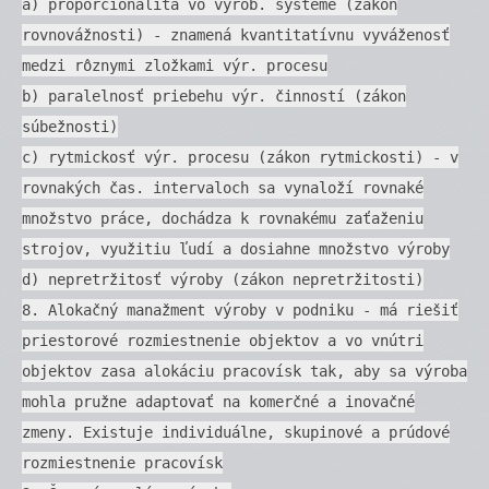
a) proporcionalita vo výrob. systéme (zákon
rovnovážnosti) - znamená kvantitatívnu vyváženosť
medzi rôznymi zložkami výr. procesu
b) paralelnosť priebehu výr. činností (zákon
súbežnosti)
c) rytmickosť výr. procesu (zákon rytmickosti) - v
rovnakých čas. intervaloch sa vynaloží rovnaké
množstvo práce, dochádza k rovnakému zaťaženiu
strojov, využitiu ľudí a dosiahne množstvo výroby
d) nepretržitosť výroby (zákon nepretržitosti)
8. Alokačný manažment výroby v podniku - má riešiť
priestorové rozmiestnenie objektov a vo vnútri
objektov zasa alokáciu pracovísk tak, aby sa výroba
mohla pružne adaptovať na komerčné a inovačné
zmeny. Existuje individuálne, skupinové a prúdové
rozmiestnenie pracovísk