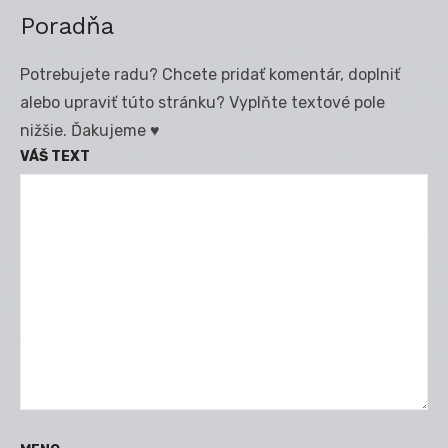
Poradňa
Potrebujete radu? Chcete pridať komentár, doplniť
alebo upraviť túto stránku? Vyplňte textové pole
nižšie. Ďakujeme ♥
VÁŠ TEXT