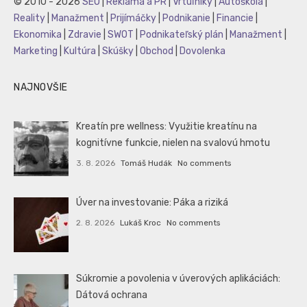
© 2010 - 2026
SEO
|
Reklama a PR
|
Vrtuľníky
|
Autoškola
|
Reality
|
Manažment
|
Prijímáčky
|
Podnikanie
|
Financie
|
Ekonomika
|
Zdravie
|
SWOT
|
Podnikateľský plán
|
Manažment
|
Marketing
|
Kultúra
|
Skúšky
|
Obchod
|
Dovolenka
NAJNOVŠIE
Kreatín pre wellness: Využitie kreatínu na
kognitívne funkcie, nielen na svalovú hmotu
3. 8. 2026
Tomáš Hudák
No comments
Úver na investovanie: Páka a riziká
2. 8. 2026
Lukáš Kroc
No comments
Súkromie a povolenia v úverových aplikáciách:
Dátová ochrana