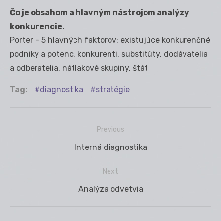
Čo je obsahom a hlavným nástrojom analýzy
konkurencie.
Porter – 5 hlavných faktorov: existujúce konkurenčné
podniky a potenc. konkurenti, substitúty, dodávatelia
a odberatelia, nátlakové skupiny, štát
Tag:
diagnostika
stratégie
Previous
Navigácia
Previous
Interná diagnostika
v
post:
článku
Next
Next
Analýza odvetvia
post: