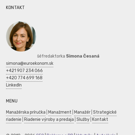
KONTAKT
šéfredaktorka
Simona Česaná
simona@euroekonom.sk
+421 907 234 066
+420 774 699 168
LinkedIn
MENU
Manažérska príručka
|
Manažment
|
Manažér
|
Strategické
riadenie
|
Riadenie výroby a predaja
|
Služby
|
Kontakt