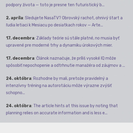
podpory života — toto je presne ten futuristický b...
2. apríla
:
Sledujete NasaTV? Obrovský rachot, ohnivý štart a
ľudia letiaci k Mesiacu po desiatkach rokov — Arte...
17. decembra
:
Základy teórie sú stále platné, no musia byť
upravené pre moderné trhy a dynamiku úrokových mier.
17. decembra
:
Článok naznačuje, že príliš vysoké IQ môže
spôsobiť nepochopenie a odtrhnutie manažéra od záujmov a ...
24. októbra
:
Rozhodne by mali, pretože pravidelný a
intenzívny tréning na autorotáciu môže výrazne zvýšiť
schopno...
24. októbra
:
The article hints at this issue by noting that
planning relies on accurate information and is less e...