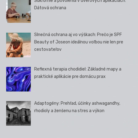
Súkromie a povolenia v úverových aplikáciách:
Dátová ochrana
Slnečná ochrana aj vo výškach: Prečo je SPF
Beauty of Joseon ideálnou voľbou nie len pre
cestovateľov
Reflexná terapia chodidiel: Základné mapy a
praktické aplikácie pre domácu prax
Adaptogény: Prehľad, účinky ashwagandhy,
rhodioly a ženšenu na stres a výkon