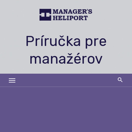
Skip
to
content
Príručka pre
manažérov