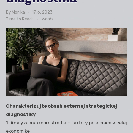
By
Monika
Posted
17. 6. 2023
on
Time to Read:
-
words
Charakterizujte obsah externej strategickej
diagnostiky
1. Analýza makroprostredia – faktory pôsobiace v celej
ekonomike