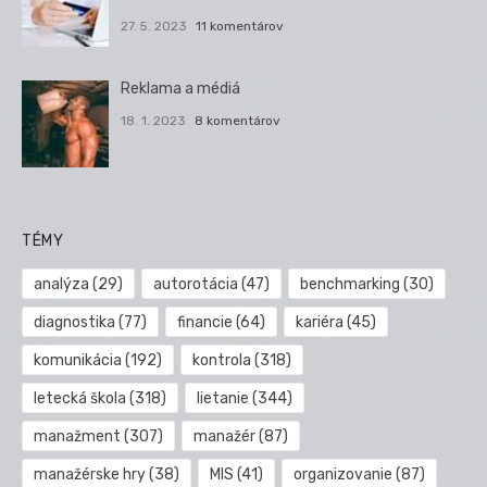
27. 5. 2023
11 komentárov
Reklama a médiá
18. 1. 2023
8 komentárov
TÉMY
analýza
(29)
autorotácia
(47)
benchmarking
(30)
diagnostika
(77)
financie
(64)
kariéra
(45)
komunikácia
(192)
kontrola
(318)
letecká škola
(318)
lietanie
(344)
manažment
(307)
manažér
(87)
manažérske hry
(38)
MIS
(41)
organizovanie
(87)