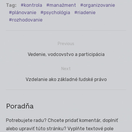
Tag:
kontrola
manažment
organizovanie
plánovanie
psychológia
riadenie
rozhodovanie
Previous
Navigácia
Previous
Vedenie, vodcovstvo a participácia
v
post:
článku
Next
Next
Vzdelanie ako základné ľudské právo
post:
Poradňa
Potrebujete radu? Chcete pridať komentár, doplniť
alebo upraviť túto stránku? Vyplňte textové pole