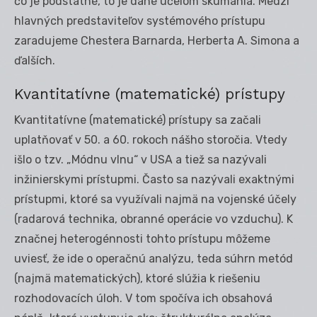
čo je podstatné, to je dané účelom skúmania. Medzi
hlavných predstaviteľov systémového prístupu
zaradujeme Chestera Barnarda, Herberta A. Simona a
ďalších.
Kvantitatívne (matematické) prístupy
Kvantitatívne (matematické) prístupy sa začali
uplatňovať v 50. a 60. rokoch nášho storočia. Vtedy
išlo o tzv. „Módnu vlnu“ v USA a tiež sa nazývali
inžinierskymi prístupmi. Často sa nazývali exaktnými
prístupmi, ktoré sa využívali najmä na vojenské účely
(radarová technika, obranné operácie vo vzduchu). K
značnej heterogénnosti tohto prístupu môžeme
uviesť, že ide o operačnú analýzu, teda súhrn metód
(najmä matematických), ktoré slúžia k riešeniu
rozhodovacích úloh. V tom spočíva ich obsahová