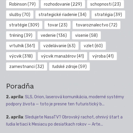
Robinson
(79)
rozhodovanie
(229)
schopnosti
(23)
služby
(70)
strategické riadenie
(34)
stratégia
(39)
stratégie
(309)
tovar
(23)
tovaroznalectvo
(72)
tréning
(39)
vedenie
(136)
visenie
(58)
vrtuľník
(361)
vzdelávanie
(63)
vzlet
(60)
výcvik
(318)
výcvik manažérov
(41)
výroba
(41)
zamestnanci
(32)
ľudské zdroje
(59)
Poradňa
2. apríla
:
SLS, Orion, laserová komunikácia, moderné systémy
podpory života — toto je presne ten futuristický b...
2. apríla
:
Sledujete NasaTV? Obrovský rachot, ohnivý štart a
ľudia letiaci k Mesiacu po desiatkach rokov — Arte...