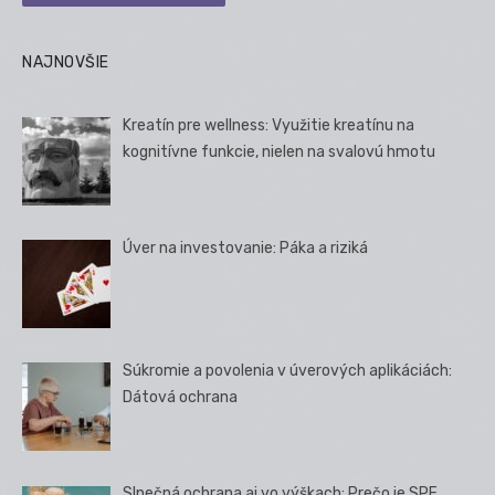
NAJNOVŠIE
Kreatín pre wellness: Využitie kreatínu na
kognitívne funkcie, nielen na svalovú hmotu
Úver na investovanie: Páka a riziká
Súkromie a povolenia v úverových aplikáciách:
Dátová ochrana
Slnečná ochrana aj vo výškach: Prečo je SPF