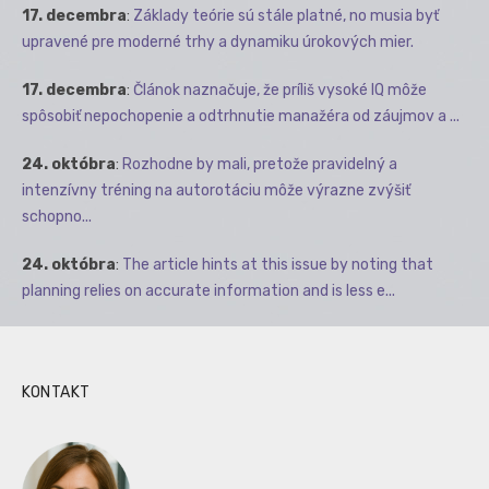
17. decembra
:
Základy teórie sú stále platné, no musia byť
upravené pre moderné trhy a dynamiku úrokových mier.
17. decembra
:
Článok naznačuje, že príliš vysoké IQ môže
spôsobiť nepochopenie a odtrhnutie manažéra od záujmov a ...
24. októbra
:
Rozhodne by mali, pretože pravidelný a
intenzívny tréning na autorotáciu môže výrazne zvýšiť
schopno...
24. októbra
:
The article hints at this issue by noting that
planning relies on accurate information and is less e...
KONTAKT