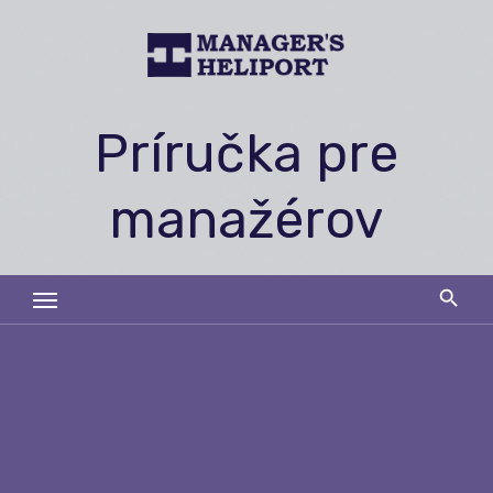
Skip
to
content
Príručka pre
manažérov