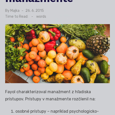
By
Majka
Posted
26. 6. 2015
on
Time to Read:
-
words
Fayol charakterizoval manažment z hľadiska
prístupov. Prístupy v manažmente rozčlenil na:
osobné prístupy – napríklad psychologicko-