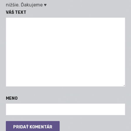
nižšie. Ďakujeme ♥
VÁŠ TEXT
MENO