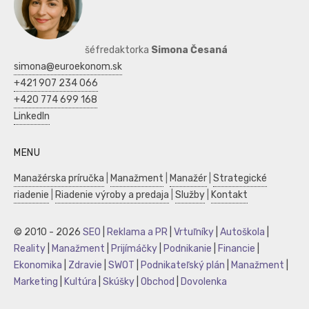
šéfredaktorka
Simona Česaná
simona@euroekonom.sk
+421 907 234 066
+420 774 699 168
LinkedIn
MENU
Manažérska príručka
|
Manažment
|
Manažér
|
Strategické
riadenie
|
Riadenie výroby a predaja
|
Služby
|
Kontakt
© 2010 - 2026
SEO
|
Reklama a PR
|
Vrtuľníky
|
Autoškola
|
Reality
|
Manažment
|
Prijímáčky
|
Podnikanie
|
Financie
|
Ekonomika
|
Zdravie
|
SWOT
|
Podnikateľský plán
|
Manažment
|
Marketing
|
Kultúra
|
Skúšky
|
Obchod
|
Dovolenka