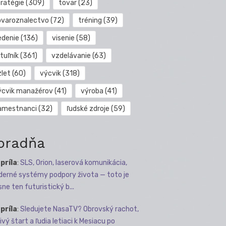
tratégie
(309)
tovar
(23)
ovaroznalectvo
(72)
tréning
(39)
edenie
(136)
visenie
(58)
tuľník
(361)
vzdelávanie
(63)
zlet
(60)
výcvik
(318)
ýcvik manažérov
(41)
výroba
(41)
amestnanci
(32)
ľudské zdroje
(59)
oradňa
apríla
:
SLS, Orion, laserová komunikácia,
erné systémy podpory života — toto je
sne ten futuristický b...
apríla
:
Sledujete NasaTV? Obrovský rachot,
ivý štart a ľudia letiaci k Mesiacu po