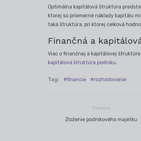
Optimálna kapitálová štruktúra predsta
ktorej sú priemerné náklady kapitálu m
taká štruktúra, pri ktorej celková hod
Finančná a kapitálov
Viac o finančnej a kapitálovej štruktúr
kapitálová štruktúra podniku
.
Tag:
financie
rozhodovanie
Previous
Navigácia
Previous
Zloženie podnikového majetku
v
post:
článku