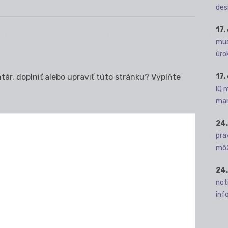
des
17.
mus
úro
17.
ár, doplniť alebo upraviť túto stránku? Vyplňte
IQ 
man
24.
pra
môž
24.
not
info