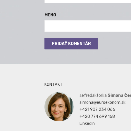
MENO
KONTAKT
šéfredaktorka
Simona Če
simona@euroekonom.sk
+421 907 234 066
+420 774 699 168
LinkedIn