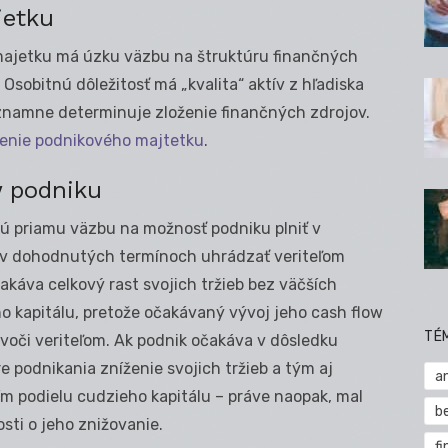
jetku
majetku má úzku väzbu na štruktúru finančných
 Osobitnú dôležitosť má „kvalita“ aktív z hľadiska
 významne determinuje zloženie finančných zdrojov.
ženie podnikového majtetku
.
w podniku
ú priamu väzbu na možnosť podniku plniť v
j. v dohodnutých termínoch uhrádzať veriteľom
čakáva celkový rast svojich tržieb bez väčších
o kapitálu, pretože očakávaný vývoj jeho cash flow
TÉ
 voči veriteľom. Ak podnik očakáva v dôsledku
 podnikania zníženie svojich tržieb a tým aj
a
m podielu cudzieho kapitálu – práve naopak, mal
b
sti o jeho znižovanie.
fi