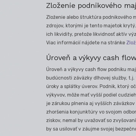
Zloženie podnikového ma
Zloženie alebo štruktúra podnikového 
zdrojov, ktorými je tento majetok krytý.
ich likvidity, pretože likvidnosť aktív
Viac informácií nájdete na stránke
Zlo
Úroveň a výkyvy cash flo
Úroveň a výkyvy cash flow podniku maj
budúcnosti záväzky dlhovej služby, t.
úroky a splátky úverov. Podnik, ktorý o
výkyvov, môže mať vyšší podiel cudzieh
je zárukou plnenia aj vyšších záväzkov
zhoršenia konjunktúry vo svojom odbore
ziskov, nemal by uvažovať so zvyšovaní
by sa usilovať v záujme svojej bezpečno