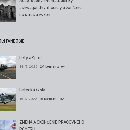
Adaptogény: Prehľad, účinky
ashwagandhy, rhodioly a ženšenu
na stres a výkon
JČÍTANEJŠIE
Lety a šport
14. 3. 2023
24 komentárov
Letecká škola
16. 3. 2023
15 komentárov
ZMENA A SKONČENIE PRACOVNÉHO
POMERU