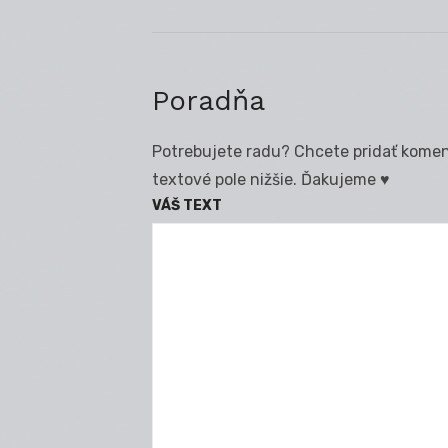
Poradňa
Potrebujete radu? Chcete pridať koment
textové pole nižšie. Ďakujeme ♥
VÁŠ TEXT