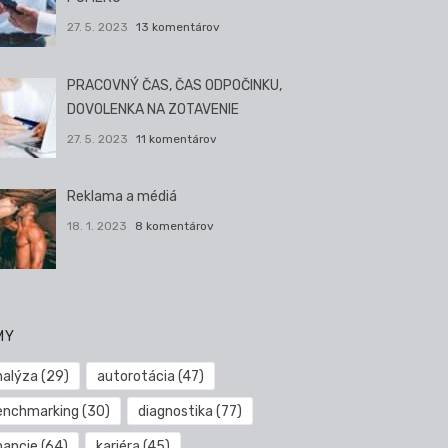
27. 5. 2023
13 komentárov
PRACOVNÝ ČAS, ČAS ODPOČINKU,
DOVOLENKA NA ZOTAVENIE
27. 5. 2023
11 komentárov
Reklama a médiá
18. 1. 2023
8 komentárov
MY
nalýza
(29)
autorotácia
(47)
enchmarking
(30)
diagnostika
(77)
nancie
(64)
kariéra
(45)