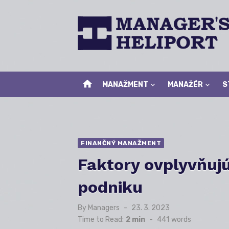
Skip
to
content
home
MANAŽMENT
MANAŽÉR
S
FINANČNÝ MANAŽMENT
Faktory ovplyvňuj
podniku
By
Managers
Posted
23. 3. 2023
on
Time to Read:
2 min
-
441
words