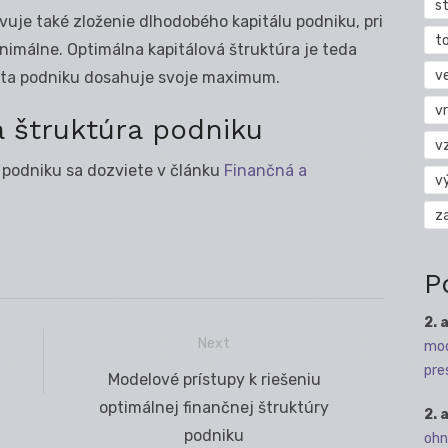
s
vuje také zloženie dlhodobého kapitálu podniku, pri
t
inimálne. Optimálna kapitálová štruktúra je teda
v
nota podniku dosahuje svoje maximum.
vr
á štruktúra podniku
v
e podniku sa dozviete v článku
Finančná a
v
z
P
2. 
Next
mod
pre
Next
Modelové prístupy k riešeniu
post:
optimálnej finančnej štruktúry
2. 
podniku
ohn