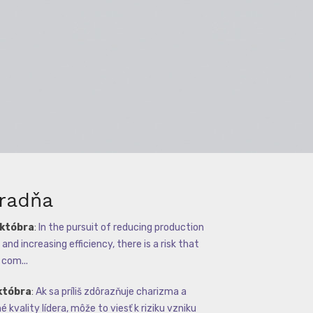
radňa
októbra
:
In the pursuit of reducing production
and increasing efficiency, there is a risk that
com...
któbra
:
Ak sa príliš zdôrazňuje charizma a
 kvality lídera, môže to viesť k riziku vzniku