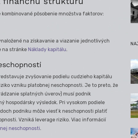
a finančnú štruktúru
e kombinované pôsobenie množstva faktorov:
ynaložené na získavanie a viazanie jednotlivých
NA
te na stránke
Náklady kapitálu
.
neschopnosti
redstavuje zvyšovanie podielu cudzieho kapitálu
ziko vzniku platobnej neschopnosti. Je to preto, že
hrádzanie splatných úverov) musí podnik
ý hospodársky výsledok. Pri vysokom podiele
doch podniku môže viesť k neschopnosti platiť
pnosti. Vzniká leverage riziko. Viac informácií
bnej neschopnosti
.