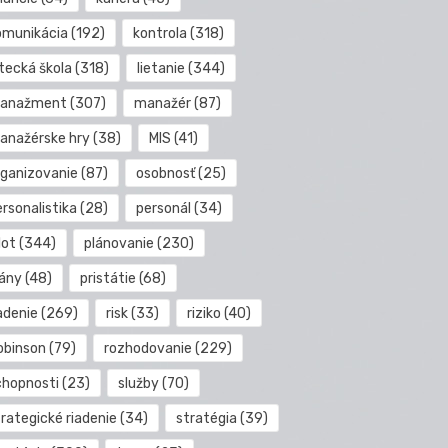
omunikácia
(192)
kontrola
(318)
etecká škola
(318)
lietanie
(344)
anažment
(307)
manažér
(87)
anažérske hry
(38)
MIS
(41)
rganizovanie
(87)
osobnosť
(25)
rsonalistika
(28)
personál
(34)
lot
(344)
plánovanie
(230)
lány
(48)
pristátie
(68)
adenie
(269)
risk
(33)
riziko
(40)
obinson
(79)
rozhodovanie
(229)
chopnosti
(23)
služby
(70)
rategické riadenie
(34)
stratégia
(39)