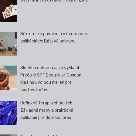
Úver na investovanie: Páka a riziká
Súkromie a povolenia v úverových
aplikáciách: Dátová ochrana
Slnečná ochrana aj vo výškach:
Prečo je SPF Beauty of Joseon
ideálnou voľbou nie len pre
cestovateľov
Reflexná terapia chodidiel:
Základné mapy a praktické
aplikácie pre domácu prax