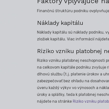
Faktory vplývajúce n
Finančnú štruktúru podniku ovplyvňuj
Náklady kapitálu
Náklady kapitálu sú náklady podniku, v
zložiek kapitálu. Viac informácií nájde
Riziko vzniku platobnej 
Riziko vzniku platobnej neschopnosti p
na celkovom kapitále podniku zvyšuje ri
dlhovú službu (t.j. platenie úrokov a u
zabezpečovať bez ohľadu na dosahovan
úveru každý výkyv vo výnosoch a nákla
úroky a splátky, teda k platobnej nescho
nájdete na stránke
Riziko vzniku plato