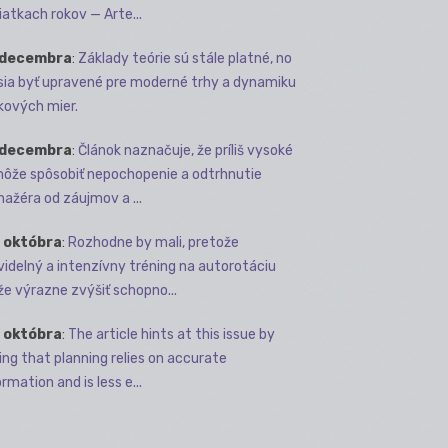
iatkach rokov — Arte...
 decembra
:
Základy teórie sú stále platné, no
ia byť upravené pre moderné trhy a dynamiku
kových mier.
 decembra
:
Článok naznačuje, že príliš vysoké
môže spôsobiť nepochopenie a odtrhnutie
ažéra od záujmov a ...
 októbra
:
Rozhodne by mali, pretože
videlný a intenzívny tréning na autorotáciu
e výrazne zvýšiť schopno...
 októbra
:
The article hints at this issue by
ing that planning relies on accurate
rmation and is less e...