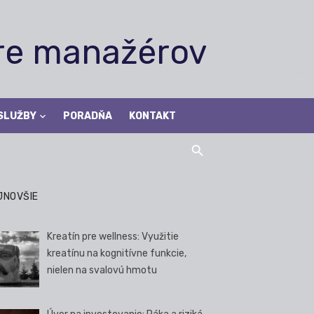
pre manažérov
SLUŽBY
PORADŇA
KONTAKT
JNOVŠIE
Kreatín pre wellness: Využitie
kreatínu na kognitívne funkcie,
nielen na svalovú hmotu