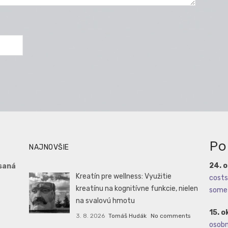
Po
NAJNOVŠIE
24. 
saná
Kreatín pre wellness: Využitie
costs 
kreatínu na kognitívne funkcie, nielen
some 
na svalovú hmotu
15. o
3. 8. 2026
Tomáš Hudák
No comments
osobné