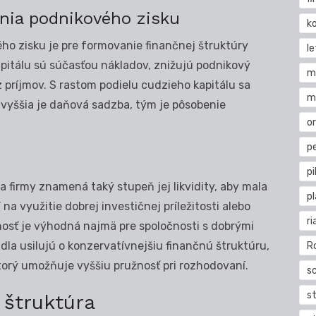
ania podnikového zisku
k
ho zisku je pre formovanie finančnej štruktúry
l
apitálu sú súčasťou nákladov, znižujú podnikový
m
z príjmov. S rastom podielu cudzieho kapitálu sa
m
 vyššia je daňová sadzba, tým je pôsobenie
o
pe
pi
 firmy znamená taký stupeň jej likvidity, aby mala
p
 využitie dobrej investičnej príležitosti alebo
ri
nosť je výhodná najmä pre spoločnosti s dobrými
idla usilujú o konzervatívnejšiu finančnú štruktúru,
R
 ktorý umožňuje vyššiu pružnosť pri rozhodovaní.
s
st
 štruktúra