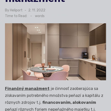
By
Heliport
Posted
2. 11. 2022
on
Time to Read:
-
words
Finančný manažment
je činnosť zaoberajúca sa
získavaním potrebného množstva peňazí a kapitálu z
rôznych zdrojov t.j.
financovaním, alokovaním
peňazí rôznych foriem nepeňažného majetku t.j.