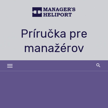
Skip
to
content
Príručka pre
manažérov