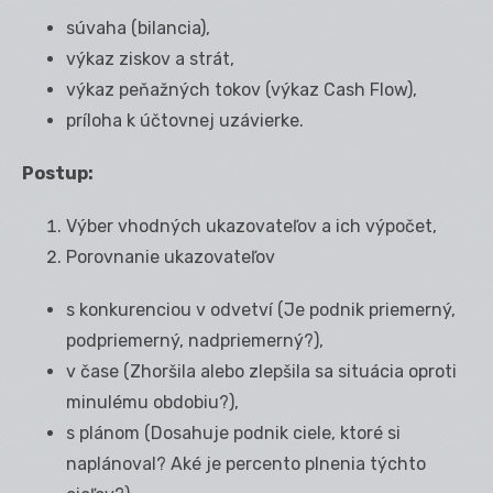
súvaha (bilancia),
výkaz ziskov a strát,
výkaz peňažných tokov (výkaz Cash Flow),
príloha k účtovnej uzávierke.
Postup:
Výber vhodných ukazovateľov a ich výpočet,
Porovnanie ukazovateľov
s konkurenciou v odvetví (Je podnik priemerný,
podpriemerný, nadpriemerný?),
v čase (Zhoršila alebo zlepšila sa situácia oproti
minulému obdobiu?),
s plánom (Dosahuje podnik ciele, ktoré si
naplánoval? Aké je percento plnenia týchto