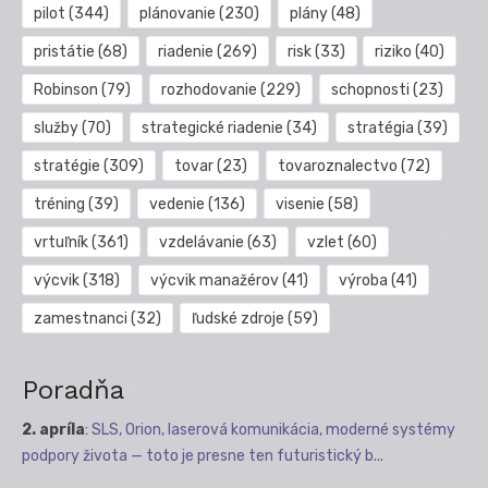
pilot
(344)
plánovanie
(230)
plány
(48)
pristátie
(68)
riadenie
(269)
risk
(33)
riziko
(40)
Robinson
(79)
rozhodovanie
(229)
schopnosti
(23)
služby
(70)
strategické riadenie
(34)
stratégia
(39)
stratégie
(309)
tovar
(23)
tovaroznalectvo
(72)
tréning
(39)
vedenie
(136)
visenie
(58)
vrtuľník
(361)
vzdelávanie
(63)
vzlet
(60)
výcvik
(318)
výcvik manažérov
(41)
výroba
(41)
zamestnanci
(32)
ľudské zdroje
(59)
Poradňa
2. apríla
:
SLS, Orion, laserová komunikácia, moderné systémy
podpory života — toto je presne ten futuristický b...