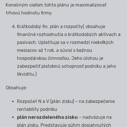
Konečným cieľom tohto plánu je maximalizovať
trhovú hodnotu firmy.
Krátkodobý fin. plán a rozpočty( obsahuje
finančné rozhodnutia o krátkodobých aktívach a
pasívach. Uplatňuje sa v rozmedzí niekoľkých
mesiacov až 1 rok, a súvisí s bežnou
hospodárskou činnosťou. Jeho úlohou je
zabezpečiť platobnú schopnosť podniku a jeho
likviditu.)
Obsahuje:
Rozpočet N a V (plán zisku) – na zabezpečenie
rentability podniku
plán nerozdeleného zisku
– nadväzuje na
plán zisku. Predstavuje súhrn dosiahnutých