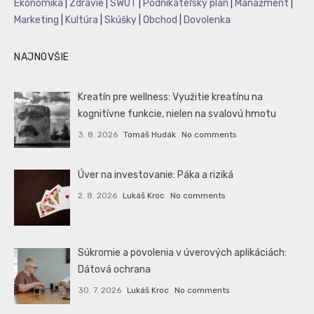
Ekonomika
|
Zdravie
|
SWOT
|
Podnikateľský plán
|
Manažment
|
Marketing
|
Kultúra
|
Skúšky
|
Obchod
|
Dovolenka
NAJNOVŠIE
Kreatín pre wellness: Využitie kreatínu na
kognitívne funkcie, nielen na svalovú hmotu
3. 8. 2026
Tomáš Hudák
No comments
Úver na investovanie: Páka a riziká
2. 8. 2026
Lukáš Kroc
No comments
Súkromie a povolenia v úverových aplikáciách:
Dátová ochrana
30. 7. 2026
Lukáš Kroc
No comments