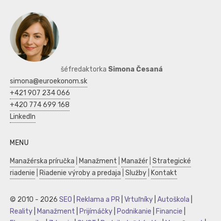
šéfredaktorka
Simona Česaná
simona@euroekonom.sk
+421 907 234 066
+420 774 699 168
LinkedIn
MENU
Manažérska príručka
|
Manažment
|
Manažér
|
Strategické
riadenie
|
Riadenie výroby a predaja
|
Služby
|
Kontakt
© 2010 - 2026
SEO
|
Reklama a PR
|
Vrtuľníky
|
Autoškola
|
Reality
|
Manažment
|
Prijímáčky
|
Podnikanie
|
Financie
|