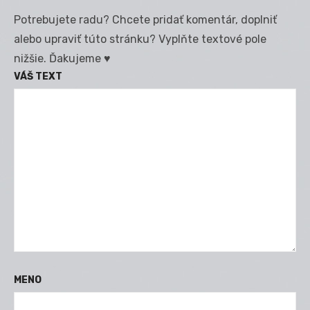
Potrebujete radu? Chcete pridať komentár, doplniť
alebo upraviť túto stránku? Vyplňte textové pole
nižšie. Ďakujeme ♥
VÁŠ TEXT
MENO