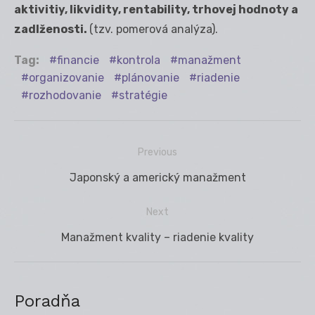
aktivitiy, likvidity, rentability, trhovej hodnoty a
zadlženosti.
(tzv. pomerová analýza).
Tag:
financie
kontrola
manažment
organizovanie
plánovanie
riadenie
rozhodovanie
stratégie
Previous
Navigácia
Previous
Japonský a americký manažment
v
post:
článku
Next
Next
Manažment kvality – riadenie kvality
post:
Poradňa