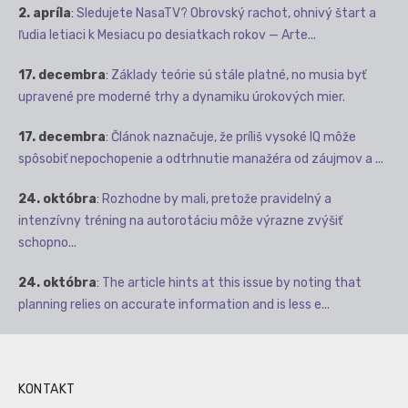
2. apríla
:
Sledujete NasaTV? Obrovský rachot, ohnivý štart a
ľudia letiaci k Mesiacu po desiatkach rokov — Arte...
17. decembra
:
Základy teórie sú stále platné, no musia byť
upravené pre moderné trhy a dynamiku úrokových mier.
17. decembra
:
Článok naznačuje, že príliš vysoké IQ môže
spôsobiť nepochopenie a odtrhnutie manažéra od záujmov a ...
24. októbra
:
Rozhodne by mali, pretože pravidelný a
intenzívny tréning na autorotáciu môže výrazne zvýšiť
schopno...
24. októbra
:
The article hints at this issue by noting that
planning relies on accurate information and is less e...
KONTAKT