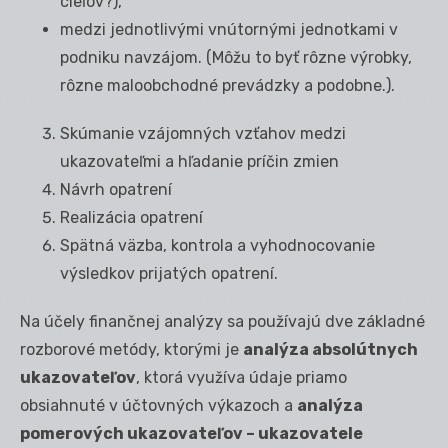
cieľov?),
medzi jednotlivými vnútornými jednotkami v
podniku navzájom. (Môžu to byť rôzne výrobky,
rôzne maloobchodné prevádzky a podobne.).
Skúmanie vzájomných vzťahov medzi
ukazovateľmi a hľadanie príčin zmien
Návrh opatrení
Realizácia opatrení
Spätná väzba, kontrola a vyhodnocovanie
výsledkov prijatých opatrení.
Na účely finančnej analýzy sa používajú dve základné
rozborové metódy, ktorými je
analýza absolútnych
ukazovateľov
, ktorá využíva údaje priamo
obsiahnuté v účtovných výkazoch a
analýza
pomerových ukazovateľov – ukazovatele