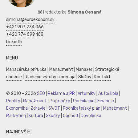
šéfredaktorka
Simona Česaná
simona@euroekonom.sk
+421 907 234 066
+420 774 699 168
LinkedIn
MENU
Manažérska príručka
|
Manažment
|
Manažér
|
Strategické
riadenie
|
Riadenie výroby a predaja
|
Služby
|
Kontakt
© 2010 - 2026
SEO
|
Reklama a PR
|
Vrtuľníky
|
Autoškola
|
Reality
|
Manažment
|
Prijímáčky
|
Podnikanie
|
Financie
|
Ekonomika
|
Zdravie
|
SWOT
|
Podnikateľský plán
|
Manažment
|
Marketing
|
Kultúra
|
Skúšky
|
Obchod
|
Dovolenka
NAJNOVŠIE