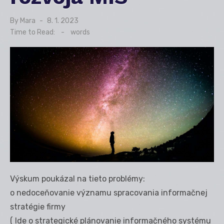
By
Mara
Posted
8. 1. 2023
on
Time to Read:
-
words
Výskum poukázal na tieto problémy:
o nedoceňovanie významu spracovania informačnej
stratégie firmy
( Ide o strategické plánovanie informačného systému