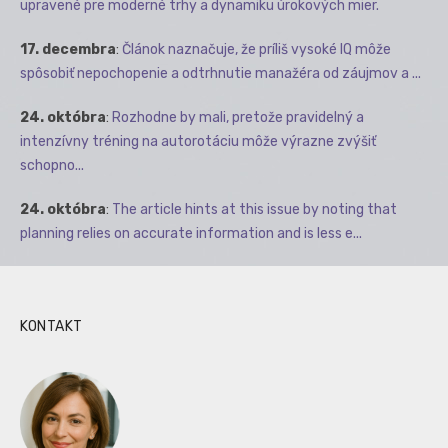
upravené pre moderné trhy a dynamiku úrokových mier.
17. decembra
:
Článok naznačuje, že príliš vysoké IQ môže
spôsobiť nepochopenie a odtrhnutie manažéra od záujmov a ...
24. októbra
:
Rozhodne by mali, pretože pravidelný a
intenzívny tréning na autorotáciu môže výrazne zvýšiť
schopno...
24. októbra
:
The article hints at this issue by noting that
planning relies on accurate information and is less e...
KONTAKT