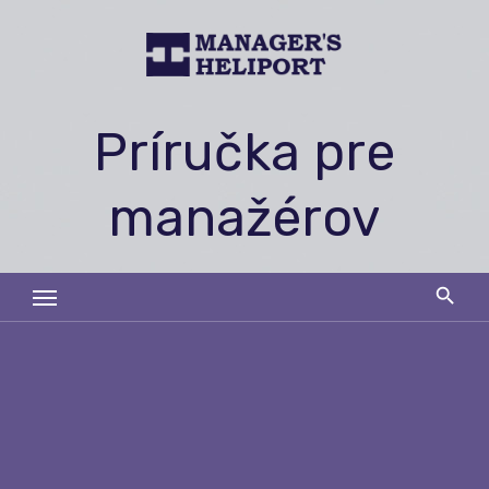
Skip
to
content
Príručka pre
manažérov