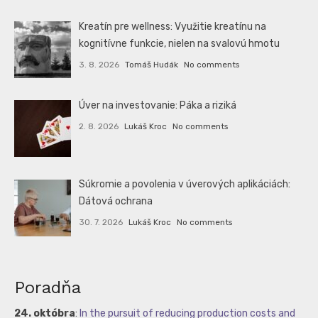
Kreatín pre wellness: Využitie kreatínu na
kognitívne funkcie, nielen na svalovú hmotu
3. 8. 2026
Tomáš Hudák
No comments
Úver na investovanie: Páka a riziká
2. 8. 2026
Lukáš Kroc
No comments
Súkromie a povolenia v úverových aplikáciách:
Dátová ochrana
30. 7. 2026
Lukáš Kroc
No comments
Poradňa
24. októbra
:
In the pursuit of reducing production costs and