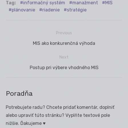
Tag:
informačný systém
manažment
MIS
plánovanie
riadenie
stratégie
Previous
Navigácia
Previous
MIS ako konkurenčná výhoda
v
post:
článku
Next
Next
Postup pri výbere vhodného MIS
post:
Poradňa
Potrebujete radu? Chcete pridať komentár, doplniť
alebo upraviť túto stránku? Vyplňte textové pole
nižšie. Ďakujeme ♥