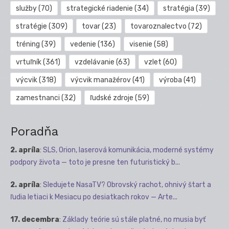
služby
(70)
strategické riadenie
(34)
stratégia
(39)
stratégie
(309)
tovar
(23)
tovaroznalectvo
(72)
tréning
(39)
vedenie
(136)
visenie
(58)
vrtuľník
(361)
vzdelávanie
(63)
vzlet
(60)
výcvik
(318)
výcvik manažérov
(41)
výroba
(41)
zamestnanci
(32)
ľudské zdroje
(59)
Poradňa
2. apríla
:
SLS, Orion, laserová komunikácia, moderné systémy
podpory života — toto je presne ten futuristický b...
2. apríla
:
Sledujete NasaTV? Obrovský rachot, ohnivý štart a
ľudia letiaci k Mesiacu po desiatkach rokov — Arte...
17. decembra
:
Základy teórie sú stále platné, no musia byť