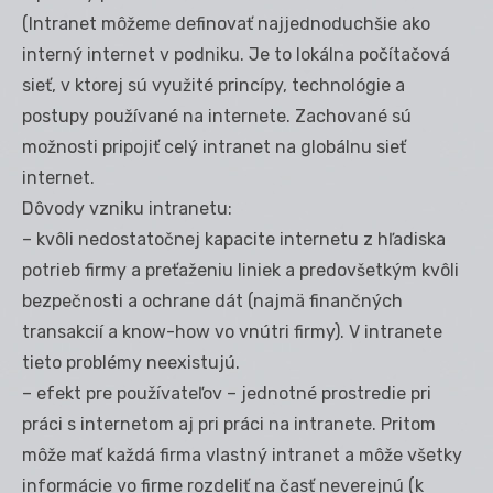
(Intranet môžeme definovať najjednoduchšie ako
interný internet v podniku. Je to lokálna počítačová
sieť, v ktorej sú využité princípy, technológie a
postupy používané na internete. Zachované sú
možnosti pripojiť celý intranet na globálnu sieť
internet.
Dôvody vzniku intranetu:
– kvôli nedostatočnej kapacite internetu z hľadiska
potrieb firmy a preťaženiu liniek a predovšetkým kvôli
bezpečnosti a ochrane dát (najmä finančných
transakcií a know-how vo vnútri firmy). V intranete
tieto problémy neexistujú.
– efekt pre používateľov – jednotné prostredie pri
práci s internetom aj pri práci na intranete. Pritom
môže mať každá firma vlastný intranet a môže všetky
informácie vo firme rozdeliť na časť neverejnú (k