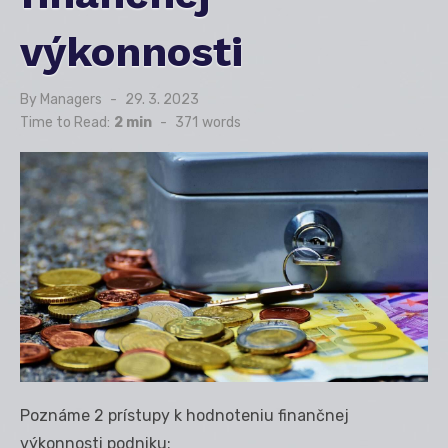
výkonnosti
By
Managers
Posted
29. 3. 2023
on
Time to Read:
2 min
-
371
words
Poznáme 2 prístupy k hodnoteniu finančnej
výkonnosti podniku: