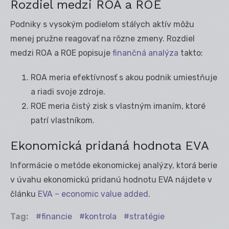
Rozdiel medzi ROA a ROE
Podniky s vysokým podielom stálych aktív môžu
menej pružne reagovať na rôzne zmeny. Rozdiel
medzi ROA a ROE popisuje
finančná analýza
takto:
ROA meria efektívnosť s akou podnik umiestňuje
a riadi svoje zdroje.
ROE meria čistý zisk s vlastným imaním, ktoré
patrí vlastníkom.
Ekonomická pridaná hodnota EVA
Informácie o metóde ekonomickej analýzy, ktorá berie
v úvahu ekonomickú pridanú hodnotu EVA nájdete v
článku
EVA – economic value added
.
Tag:
financie
kontrola
stratégie