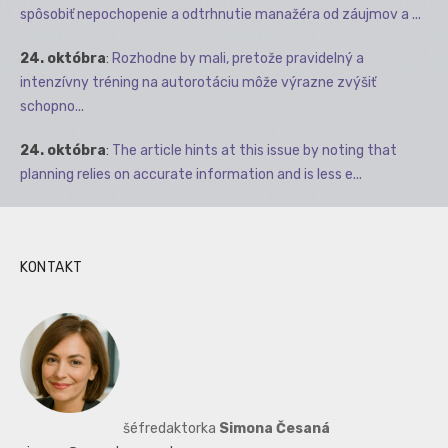
spôsobiť nepochopenie a odtrhnutie manažéra od záujmov a ...
24. októbra
:
Rozhodne by mali, pretože pravidelný a
intenzívny tréning na autorotáciu môže výrazne zvýšiť
schopno...
24. októbra
:
The article hints at this issue by noting that
planning relies on accurate information and is less e...
KONTAKT
šéfredaktorka
Simona Česaná