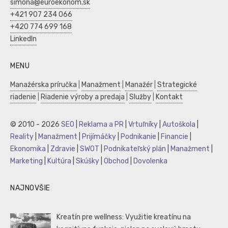
simona@euroekonom.sk
+421 907 234 066
+420 774 699 168
LinkedIn
MENU
Manažérska príručka
|
Manažment
|
Manažér
|
Strategické
riadenie
|
Riadenie výroby a predaja
|
Služby
|
Kontakt
© 2010 - 2026
SEO
|
Reklama a PR
|
Vrtuľníky
|
Autoškola
|
Reality
|
Manažment
|
Prijímáčky
|
Podnikanie
|
Financie
|
Ekonomika
|
Zdravie
|
SWOT
|
Podnikateľský plán
|
Manažment
|
Marketing
|
Kultúra
|
Skúšky
|
Obchod
|
Dovolenka
NAJNOVŠIE
Kreatín pre wellness: Využitie kreatínu na