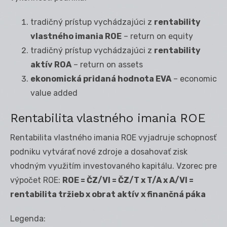
tradičný prístup vychádzajúci z
rentability
vlastného imania ROE
– return on equity
tradičný prístup vychádzajúci z
rentability
aktív ROA
– return on assets
ekonomická pridaná hodnota EVA
– economic
value added
Rentabilita vlastného imania ROE
Rentabilita vlastného imania ROE vyjadruje schopnosť
podniku vytvárať nové zdroje a dosahovať zisk
vhodným využitím investovaného kapitálu. Vzorec pre
výpočet ROE:
ROE = ČZ/VI = ČZ/T x T/A x A/VI =
rentabilita tržieb x obrat aktív x finančná páka
Legenda: