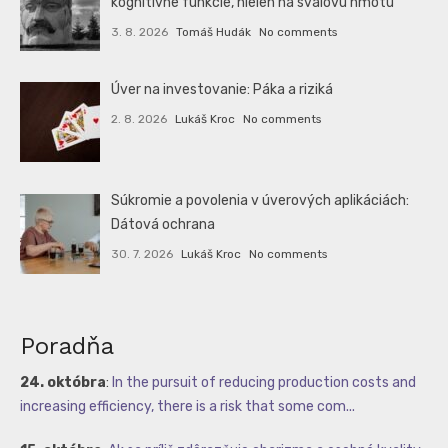
kognitívne funkcie, nielen na svalovú hmotu
3. 8. 2026
Tomáš Hudák
No comments
Úver na investovanie: Páka a riziká
2. 8. 2026
Lukáš Kroc
No comments
Súkromie a povolenia v úverových aplikáciách:
Dátová ochrana
30. 7. 2026
Lukáš Kroc
No comments
Poradňa
24. októbra
:
In the pursuit of reducing production costs and
increasing efficiency, there is a risk that some com...