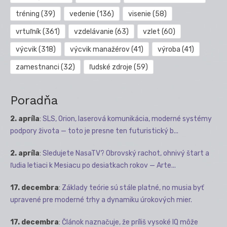
tréning
(39)
vedenie
(136)
visenie
(58)
vrtuľník
(361)
vzdelávanie
(63)
vzlet
(60)
výcvik
(318)
výcvik manažérov
(41)
výroba
(41)
zamestnanci
(32)
ľudské zdroje
(59)
Poradňa
2. apríla
:
SLS, Orion, laserová komunikácia, moderné systémy
podpory života — toto je presne ten futuristický b...
2. apríla
:
Sledujete NasaTV? Obrovský rachot, ohnivý štart a
ľudia letiaci k Mesiacu po desiatkach rokov — Arte...
17. decembra
:
Základy teórie sú stále platné, no musia byť
upravené pre moderné trhy a dynamiku úrokových mier.
17. decembra
:
Článok naznačuje, že príliš vysoké IQ môže