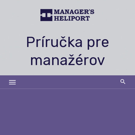
Skip
to
content
Príručka pre
manažérov