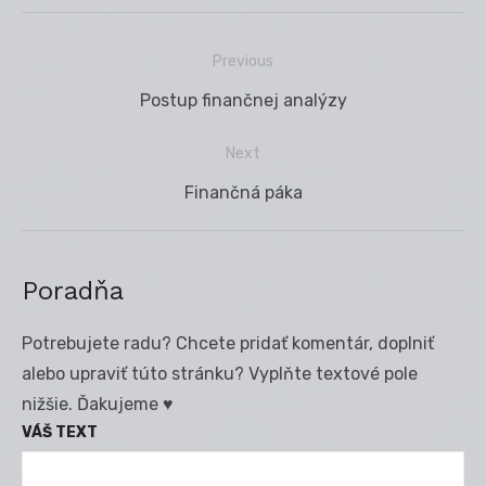
Previous
Navigácia
Previous
Postup finančnej analýzy
v
post:
článku
Next
Next
Finančná páka
post:
Poradňa
Potrebujete radu? Chcete pridať komentár, doplniť
alebo upraviť túto stránku? Vyplňte textové pole
nižšie. Ďakujeme ♥
VÁŠ TEXT