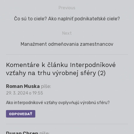
Previous
Navigácia
Previous
Čo sú to ciele? Ako naplniť podnikateľské ciele?
v
post:
článku
Next
Next
Manažment odmeňovania zamestnancov
post:
Komentáre k článku Interpodnikové
vzťahy na trhu výrobnej sféry (2)
Roman Muska
píše:
29. 3. 2024 o 19:55
Ako interpodnikové vzťahy ovplyvňujú výrobnú sféru?
ODPOVEDAŤ
Dusan Chren
píše: