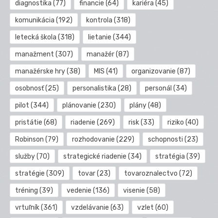
diagnostika
(77)
financie
(64)
kariéra
(45)
komunikácia
(192)
kontrola
(318)
letecká škola
(318)
lietanie
(344)
manažment
(307)
manažér
(87)
manažérske hry
(38)
MIS
(41)
organizovanie
(87)
osobnosť
(25)
personalistika
(28)
personál
(34)
pilot
(344)
plánovanie
(230)
plány
(48)
pristátie
(68)
riadenie
(269)
risk
(33)
riziko
(40)
Robinson
(79)
rozhodovanie
(229)
schopnosti
(23)
služby
(70)
strategické riadenie
(34)
stratégia
(39)
stratégie
(309)
tovar
(23)
tovaroznalectvo
(72)
tréning
(39)
vedenie
(136)
visenie
(58)
vrtuľník
(361)
vzdelávanie
(63)
vzlet
(60)