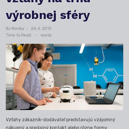
výrobnej sféry
By
Monika
Posted
24. 6. 2015
on
Time to Read:
-
words
Vzťahy zákazník-dodávateľ predstavujú vzájomný
nákupný a predajný kontakt alebo rôzne formy