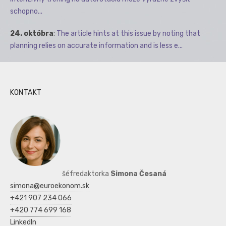
schopno...
24. októbra
:
The article hints at this issue by noting that
planning relies on accurate information and is less e...
KONTAKT
šéfredaktorka
Simona Česaná
simona@euroekonom.sk
+421 907 234 066
+420 774 699 168
LinkedIn