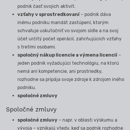
podnik časť svojich aktivít.
vzťahy v sprostredkovaní
– podnik dáva
inému podniku mandát zastúpení, ktorým
schvaľuje uskutočniť vo svojom sídle a na svoj
účet určitý počet operácií, zahrňujúcich vzťahy
s tretími osobami.
spoločný nákup licencie a výmena licencií
–
jeden podnik vyžadujúci technológiu, na ktorú
nemá ani kompetencie, ani prostriedky,
rozhodne sa pripája svoje zdroje k zdrojom iného
podniku.
spoločné zmluvy
Spoločné zmluvy
spoločné zmluvy
– napr. v oblasti výskumu a
vývoja – vznikajú vtedy, keď sa podnik rozhodne