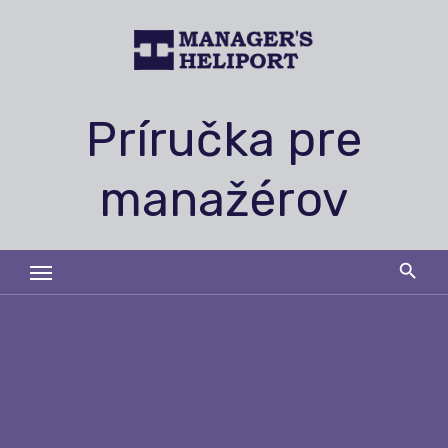
Skip
to
content
Príručka pre
manažérov