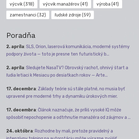
výcvik
(318)
výcvik manažérov
(41)
výroba
(41)
zamestnanci
(32)
ľudské zdroje
(59)
Poradňa
2. apríla
:
SLS, Orion, laserová komunikácia, moderné systémy
podpory života — toto je presne ten futuristický b...
2. apríla
:
Sledujete NasaTV? Obrovský rachot, ohnivý štart a
ľudia letiaci k Mesiacu po desiatkach rokov — Arte...
17. decembra
:
Základy teórie sú stále platné, no musia byť
upravené pre moderné trhy a dynamiku úrokových mier.
17. decembra
:
Článok naznačuje, že príliš vysoké IQ môže
spôsobiť nepochopenie a odtrhnutie manažéra od záujmov a ...
24. októbra
:
Rozhodne by mali, pretože pravidelný a
intenzívny tréning na autorotáciu môže výrazne zvýšiť