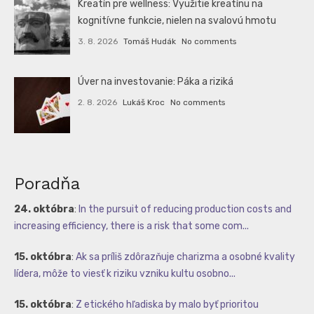
Kreatín pre wellness: Využitie kreatínu na
kognitívne funkcie, nielen na svalovú hmotu
3. 8. 2026
Tomáš Hudák
No comments
Úver na investovanie: Páka a riziká
2. 8. 2026
Lukáš Kroc
No comments
Poradňa
24. októbra
:
In the pursuit of reducing production costs and
increasing efficiency, there is a risk that some com...
15. októbra
:
Ak sa príliš zdôrazňuje charizma a osobné kvality
lídera, môže to viesť k riziku vzniku kultu osobno...
15. októbra
:
Z etického hľadiska by malo byť prioritou