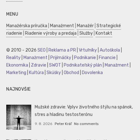
MENU
Manažérska príručka
|
Manažment
|
Manažér
|
Strategické
riadenie
|
Riadenie výroby a predaja
|
Služby
|
Kontakt
© 2010 - 2026
SEO
|
Reklama a PR
|
Vrtuľníky
|
Autoškola
|
Reality
|
Manažment
|
Prijímáčky
|
Podnikanie
|
Financie
|
Ekonomika
|
Zdravie
|
SWOT
|
Podnikateľský plán
|
Manažment
|
Marketing
|
Kultúra
|
Skúšky
|
Obchod
|
Dovolenka
NAJNOVŠIE
Mužské zdravie: Vplyv životného štýlu na spánok,
stres a hladinu testosterónu
9. 8. 2026
Peter Kráľ
No comments