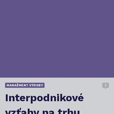
MANAŽMENT VÝROBY
2
Interpodnikové
vzťahy na trhu