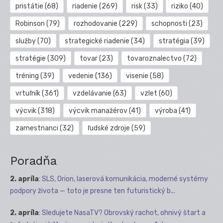
pristátie
(68)
riadenie
(269)
risk
(33)
riziko
(40)
Robinson
(79)
rozhodovanie
(229)
schopnosti
(23)
služby
(70)
strategické riadenie
(34)
stratégia
(39)
stratégie
(309)
tovar
(23)
tovaroznalectvo
(72)
tréning
(39)
vedenie
(136)
visenie
(58)
vrtuľník
(361)
vzdelávanie
(63)
vzlet
(60)
výcvik
(318)
výcvik manažérov
(41)
výroba
(41)
zamestnanci
(32)
ľudské zdroje
(59)
Poradňa
2. apríla
:
SLS, Orion, laserová komunikácia, moderné systémy
podpory života — toto je presne ten futuristický b...
2. apríla
:
Sledujete NasaTV? Obrovský rachot, ohnivý štart a