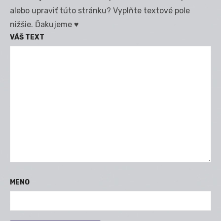
alebo upraviť túto stránku? Vyplňte textové pole
nižšie. Ďakujeme ♥
VÁŠ TEXT
MENO