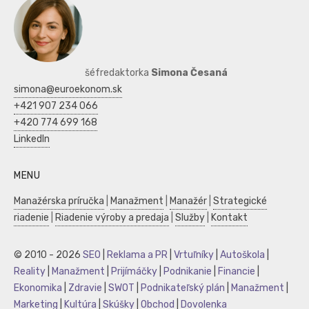
šéfredaktorka
Simona Česaná
simona@euroekonom.sk
+421 907 234 066
+420 774 699 168
LinkedIn
MENU
Manažérska príručka
|
Manažment
|
Manažér
|
Strategické
riadenie
|
Riadenie výroby a predaja
|
Služby
|
Kontakt
© 2010 - 2026
SEO
|
Reklama a PR
|
Vrtuľníky
|
Autoškola
|
Reality
|
Manažment
|
Prijímáčky
|
Podnikanie
|
Financie
|
Ekonomika
|
Zdravie
|
SWOT
|
Podnikateľský plán
|
Manažment
|
Marketing
|
Kultúra
|
Skúšky
|
Obchod
|
Dovolenka