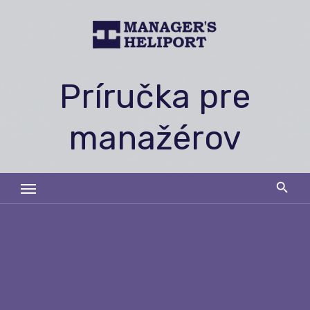
Skip
to
content
Príručka pre
manažérov