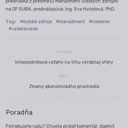
prednáška z predmetu Manažment ľudských zdrojov
na OF EUBA, prednášajúca: Ing. Eva Hvizdová, PhD.
Tag:
ľudské zdroje
manažment
riadenie
vzdelávanie
Previous
Navigácia
Previous
Interpodnikové vzťahy na trhu výrobnej sféry
v
post:
článku
Next
Next
Zmeny ekonomického prostredia
post:
Poradňa
Potrebujete radu? Chcete pridať komentár, doplniť