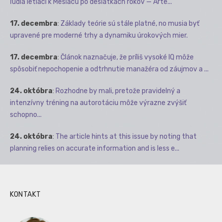
ľudia letiaci k Mesiacu po desiatkach rokov — Arte...
17. decembra
:
Základy teórie sú stále platné, no musia byť
upravené pre moderné trhy a dynamiku úrokových mier.
17. decembra
:
Článok naznačuje, že príliš vysoké IQ môže
spôsobiť nepochopenie a odtrhnutie manažéra od záujmov a ...
24. októbra
:
Rozhodne by mali, pretože pravidelný a
intenzívny tréning na autorotáciu môže výrazne zvýšiť
schopno...
24. októbra
:
The article hints at this issue by noting that
planning relies on accurate information and is less e...
KONTAKT