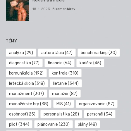
Reklama a médiá
18. 1. 2023
8 komentárov
TÉMY
analýza
(29)
autorotácia
(47)
benchmarking
(30)
diagnostika
(77)
financie
(64)
kariéra
(45)
komunikácia
(192)
kontrola
(318)
letecká škola
(318)
lietanie
(344)
manažment
(307)
manažér
(87)
manažérske hry
(38)
MIS
(41)
organizovanie
(87)
osobnosť
(25)
personalistika
(28)
personál
(34)
pilot
(344)
plánovanie
(230)
plány
(48)