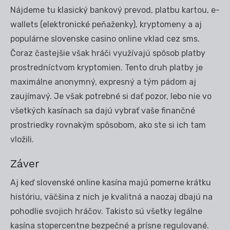
Nájdeme tu klasický bankový prevod, platbu kartou, e-
wallets (elektronické peňaženky), kryptomeny a aj
populárne slovenske casino online vklad cez sms.
Čoraz častejšie však hráči využívajú spôsob platby
prostredníctvom kryptomien. Tento druh platby je
maximálne anonymný, expresný a tým pádom aj
zaujímavý. Je však potrebné si dať pozor, lebo nie vo
všetkých kasínach sa dajú vybrať vaše finančné
prostriedky rovnakým spôsobom, ako ste si ich tam
vložili.
Záver
Aj keď slovenské online kasína majú pomerne krátku
históriu, väčšina z nich je kvalitná a naozaj dbajú na
pohodlie svojich hráčov. Takisto sú všetky legálne
kasína stopercentne bezpečné a prísne regulované.