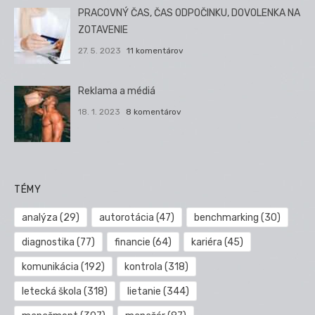
PRACOVNÝ ČAS, ČAS ODPOČINKU, DOVOLENKA NA
ZOTAVENIE
27. 5. 2023
11 komentárov
Reklama a médiá
18. 1. 2023
8 komentárov
TÉMY
analýza
(29)
autorotácia
(47)
benchmarking
(30)
diagnostika
(77)
financie
(64)
kariéra
(45)
komunikácia
(192)
kontrola
(318)
letecká škola
(318)
lietanie
(344)