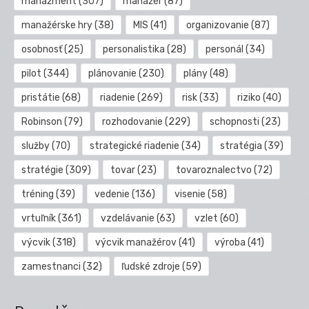
manažment
(307)
manažér
(87)
manažérske hry
(38)
MIS
(41)
organizovanie
(87)
osobnosť
(25)
personalistika
(28)
personál
(34)
pilot
(344)
plánovanie
(230)
plány
(48)
pristátie
(68)
riadenie
(269)
risk
(33)
riziko
(40)
Robinson
(79)
rozhodovanie
(229)
schopnosti
(23)
služby
(70)
strategické riadenie
(34)
stratégia
(39)
stratégie
(309)
tovar
(23)
tovaroznalectvo
(72)
tréning
(39)
vedenie
(136)
visenie
(58)
vrtuľník
(361)
vzdelávanie
(63)
vzlet
(60)
výcvik
(318)
výcvik manažérov
(41)
výroba
(41)
zamestnanci
(32)
ľudské zdroje
(59)