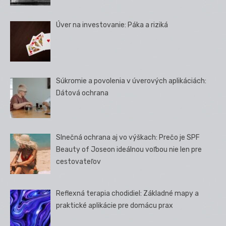
Úver na investovanie: Páka a riziká
Súkromie a povolenia v úverových aplikáciách:
Dátová ochrana
Slnečná ochrana aj vo výškach: Prečo je SPF
Beauty of Joseon ideálnou voľbou nie len pre
cestovateľov
Reflexná terapia chodidiel: Základné mapy a
praktické aplikácie pre domácu prax