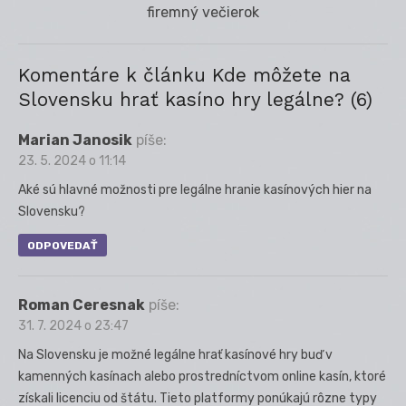
post:
firemný večierok
Komentáre k článku Kde môžete na
Slovensku hrať kasíno hry legálne? (6)
Marian Janosik
píše:
23. 5. 2024 o 11:14
Aké sú hlavné možnosti pre legálne hranie kasínových hier na
Slovensku?
ODPOVEDAŤ
Roman Ceresnak
píše:
31. 7. 2024 o 23:47
Na Slovensku je možné legálne hrať kasínové hry buď v
kamenných kasínach alebo prostredníctvom online kasín, ktoré
získali licenciu od štátu. Tieto platformy ponúkajú rôzne typy