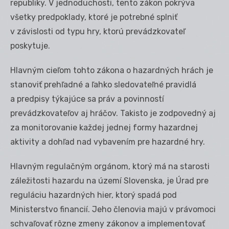
republiky. V jednoduchosti, tento zákon pokrýva
všetky predpoklady, ktoré je potrebné splniť
v závislosti od typu hry, ktorú prevádzkovateľ
poskytuje.
Hlavným cieľom tohto zákona o hazardných hrách je
stanoviť prehľadné a ľahko sledovateľné pravidlá
a predpisy týkajúce sa práv a povinností
prevádzkovateľov aj hráčov. Takisto je zodpovedný aj
za monitorovanie každej jednej formy hazardnej
aktivity a dohľad nad vybavením pre hazardné hry.
Hlavným regulačným orgánom, ktorý má na starosti
záležitosti hazardu na území Slovenska, je Úrad pre
reguláciu hazardných hier, ktorý spadá pod
Ministerstvo financií. Jeho členovia majú v právomoci
schvaľovať rôzne zmeny zákonov a implementovať