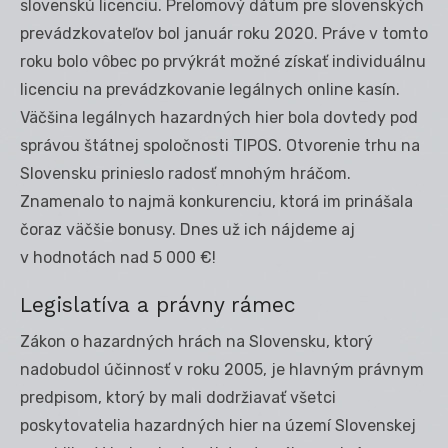
slovenskú licenciu. Prelomový dátum pre slovenských
prevádzkovateľov bol január roku 2020. Práve v tomto
roku bolo vôbec po prvýkrát možné získať individuálnu
licenciu na prevádzkovanie legálnych online kasín.
Väčšina legálnych hazardných hier bola dovtedy pod
správou štátnej spoločnosti TIPOS. Otvorenie trhu na
Slovensku prinieslo radosť mnohým hráčom.
Znamenalo to najmä konkurenciu, ktorá im prinášala
čoraz väčšie bonusy. Dnes už ich nájdeme aj
v hodnotách nad 5 000 €!
Legislatíva a právny rámec
Zákon o hazardných hrách na Slovensku, ktorý
nadobudol účinnosť v roku 2005, je hlavným právnym
predpisom, ktorý by mali dodržiavať všetci
poskytovatelia hazardných hier na území Slovenskej