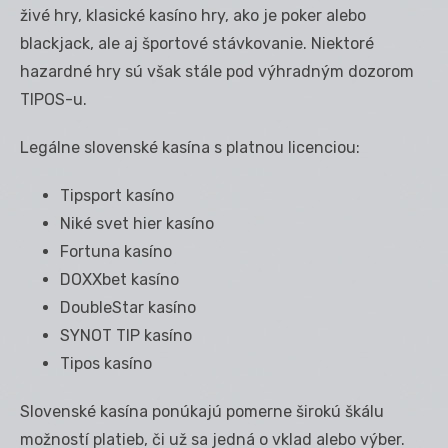
živé hry, klasické kasíno hry, ako je poker alebo
blackjack, ale aj športové stávkovanie. Niektoré
hazardné hry sú však stále pod výhradným dozorom
TIPOS-u.
Legálne slovenské kasína s platnou licenciou:
Tipsport kasíno
Niké svet hier kasíno
Fortuna kasíno
DOXXbet kasíno
DoubleStar kasíno
SYNOT TIP kasíno
Tipos kasíno
Slovenské kasína ponúkajú pomerne širokú škálu
možností platieb, či už sa jedná o vklad alebo výber.