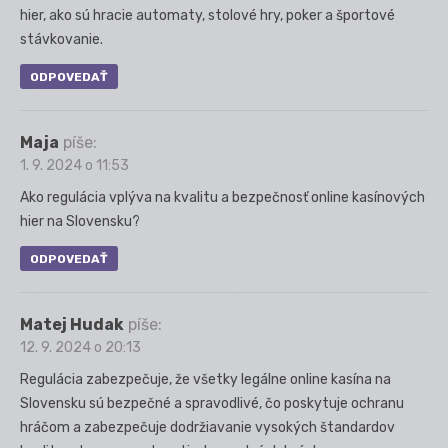
hier, ako sú hracie automaty, stolové hry, poker a športové
stávkovanie.
ODPOVEDAŤ
Maja
píše:
1. 9. 2024 o 11:53
Ako regulácia vplýva na kvalitu a bezpečnosť online kasínových
hier na Slovensku?
ODPOVEDAŤ
Matej Hudak
píše:
12. 9. 2024 o 20:13
Regulácia zabezpečuje, že všetky legálne online kasína na
Slovensku sú bezpečné a spravodlivé, čo poskytuje ochranu
hráčom a zabezpečuje dodržiavanie vysokých štandardov