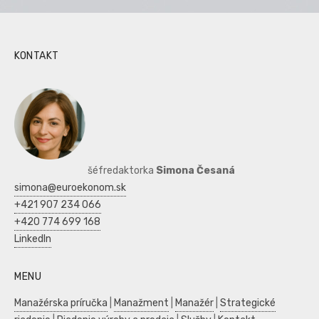
KONTAKT
šéfredaktorka
Simona Česaná
simona@euroekonom.sk
+421 907 234 066
+420 774 699 168
LinkedIn
MENU
Manažérska príručka
|
Manažment
|
Manažér
|
Strategické