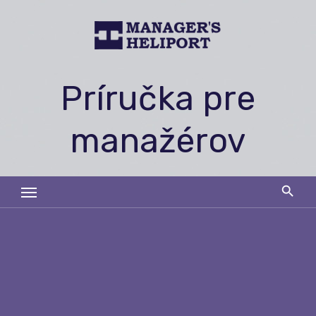
Skip
to
content
Príručka pre
manažérov