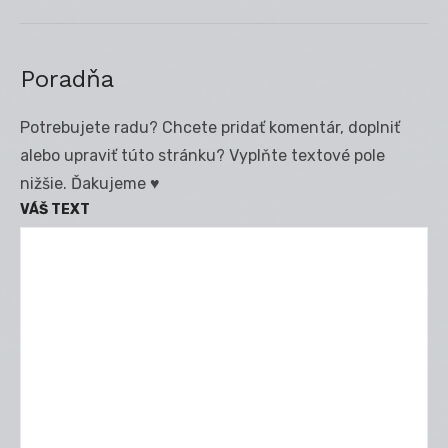
post:
Poradňa
Potrebujete radu? Chcete pridať komentár, doplniť
alebo upraviť túto stránku? Vyplňte textové pole
nižšie. Ďakujeme ♥
VÁŠ TEXT