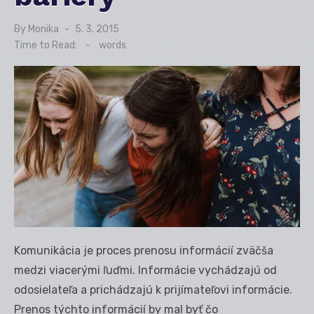
By
Monika
Posted
5. 3. 2015
on
Time to Read:
-
words
Komunikácia je proces prenosu informácií zväčša
medzi viacerými ľuďmi. Informácie vychádzajú od
odosielateľa a prichádzajú k prijímateľovi informácie.
Prenos týchto informácií by mal byť čo