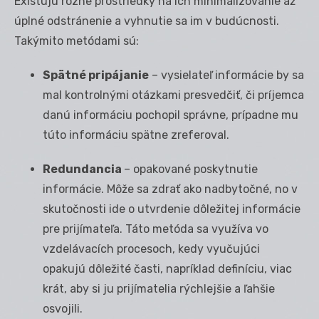
Existujú rôzne prostriedky na ich minimalizovanie až
úplné odstránenie a vyhnutie sa im v budúcnosti.
Takýmito metódami sú:
Spätné pripájanie
– vysielateľ informácie by sa
mal kontrolnými otázkami presvedčiť, či príjemca
danú informáciu pochopil správne, prípadne mu
túto informáciu spätne zreferoval.
Redundancia
– opakované poskytnutie
informácie. Môže sa zdrať ako nadbytočné, no v
skutočnosti ide o utvrdenie dôležitej informácie
pre prijímateľa. Táto metóda sa využíva vo
vzdelávacích procesoch, kedy vyučujúci
opakujú dôležité časti, napríklad definíciu, viac
krát, aby si ju prijímatelia rýchlejšie a ľahšie
osvojili.