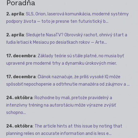
Poradňa
2. apríla
:
SLS, Orion, laserová komunikácia, moderné systémy
podpory života — toto je presne ten futuristický b...
2. apríla
:
Sledujete NasaTV? Obrovský rachot, ohnivý štart a
ľudia letiaci k Mesiacu po desiatkach rokov — Arte...
17. decembra
:
Základy teórie sú stále platné, no musia byť
upravené pre moderné trhy a dynamiku úrokových mier.
17. decembra
:
Článok naznačuje, že príliš vysoké IQ môže
spôsobiť nepochopenie a odtrhnutie manažéra od záujmov a ...
24. októbra
:
Rozhodne by mali, pretože pravidelný a
intenzívny tréning na autorotáciu môže výrazne zvýšiť
schopno...
24. októbra
:
The article hints at this issue by noting that
planning relies on accurate information and is less e...