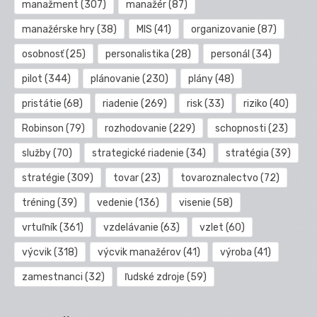
manažment
(307)
manažér
(87)
manažérske hry
(38)
MIS
(41)
organizovanie
(87)
osobnosť
(25)
personalistika
(28)
personál
(34)
pilot
(344)
plánovanie
(230)
plány
(48)
pristátie
(68)
riadenie
(269)
risk
(33)
riziko
(40)
Robinson
(79)
rozhodovanie
(229)
schopnosti
(23)
služby
(70)
strategické riadenie
(34)
stratégia
(39)
stratégie
(309)
tovar
(23)
tovaroznalectvo
(72)
tréning
(39)
vedenie
(136)
visenie
(58)
vrtuľník
(361)
vzdelávanie
(63)
vzlet
(60)
výcvik
(318)
výcvik manažérov
(41)
výroba
(41)
zamestnanci
(32)
ľudské zdroje
(59)