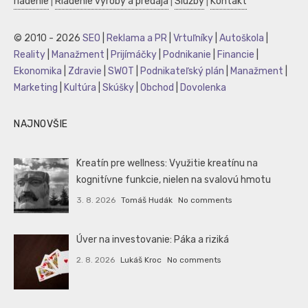
riadenie
|
Riadenie výroby a predaja
|
Služby
|
Kontakt
© 2010 - 2026
SEO
|
Reklama a PR
|
Vrtuľníky
|
Autoškola
|
Reality
|
Manažment
|
Prijímáčky
|
Podnikanie
|
Financie
|
Ekonomika
|
Zdravie
|
SWOT
|
Podnikateľský plán
|
Manažment
|
Marketing
|
Kultúra
|
Skúšky
|
Obchod
|
Dovolenka
NAJNOVŠIE
Kreatín pre wellness: Využitie kreatínu na
kognitívne funkcie, nielen na svalovú hmotu
3. 8. 2026
Tomáš Hudák
No comments
Úver na investovanie: Páka a riziká
2. 8. 2026
Lukáš Kroc
No comments