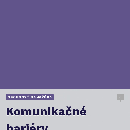
OSOBNOSŤ MANAŽÉRA
0
Komunikačné
bariéry