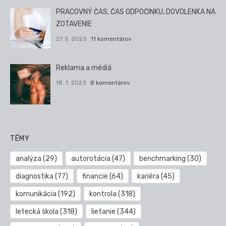
PRACOVNÝ ČAS, ČAS ODPOČINKU, DOVOLENKA NA
ZOTAVENIE
27. 5. 2023
11 komentárov
Reklama a médiá
18. 1. 2023
8 komentárov
TÉMY
analýza
(29)
autorotácia
(47)
benchmarking
(30)
diagnostika
(77)
financie
(64)
kariéra
(45)
komunikácia
(192)
kontrola
(318)
letecká škola
(318)
lietanie
(344)