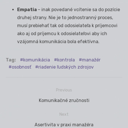
Empatia
– inak povedané vcítenie sa do pozície
druhej strany. Nie je to jednostranný proces,
musí prebiehať tak od odosielateľa k príjemcovi
ako aj od príjemcu k odosielateľovi aby ich
vzájomná komunikácia bola efektívna.
Tag:
komunikácia
kontrola
manažér
osobnosť
riadenie ľudských zdrojov
Previous
Navigácia
Previous
Komunikačné zručnosti
v
post:
článku
Next
Next
Asertivita v praxi manažéra