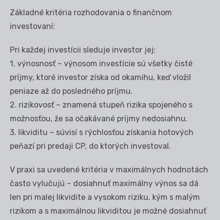
Základné kritéria rozhodovania o finančnom
investovaní:
Pri každej investícii sleduje investor jej:
1. výnosnosť – výnosom investície sú všetky čisté
príjmy, ktoré investor získa od okamihu, keď vložil
peniaze až do posledného príjmu.
2. rizikovosť – znamená stupeň rizika spojeného s
možnosťou, že sa očakávané príjmy nedosiahnu.
3. likviditu – súvisí s rýchlosťou získania hotových
peňazí pri predaji CP, do ktorých investoval.
V praxi sa uvedené kritéria v maximálnych hodnotách
často vylučujú – dosiahnuť maximálny výnos sa dá
len pri malej likvidite a vysokom riziku, kým s malým
rizikom a s maximálnou likviditou je možné dosiahnuť