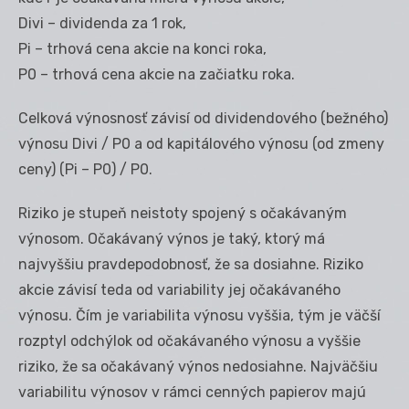
Divi – dividenda za 1 rok,
Pi – trhová cena akcie na konci roka,
P0 – trhová cena akcie na začiatku roka.
Celková výnosnosť závisí od dividendového (bežného)
výnosu Divi / P0 a od kapitálového výnosu (od zmeny
ceny) (Pi – P0) / P0.
Riziko je stupeň neistoty spojený s očakávaným
výnosom. Očakávaný výnos je taký, ktorý má
najvyššiu pravdepodobnosť, že sa dosiahne. Riziko
akcie závisí teda od variability jej očakávaného
výnosu. Čím je variabilita výnosu vyššia, tým je väčší
rozptyl odchýlok od očakávaného výnosu a vyššie
riziko, že sa očakávaný výnos nedosiahne. Najväčšiu
variabilitu výnosov v rámci cenných papierov majú