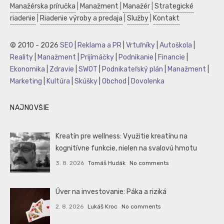
Manažérska príručka
|
Manažment
|
Manažér
|
Strategické
riadenie
|
Riadenie výroby a predaja
|
Služby
|
Kontakt
© 2010 - 2026
SEO
|
Reklama a PR
|
Vrtuľníky
|
Autoškola
|
Reality
|
Manažment
|
Prijímáčky
|
Podnikanie
|
Financie
|
Ekonomika
|
Zdravie
|
SWOT
|
Podnikateľský plán
|
Manažment
|
Marketing
|
Kultúra
|
Skúšky
|
Obchod
|
Dovolenka
NAJNOVŠIE
Kreatín pre wellness: Využitie kreatínu na
kognitívne funkcie, nielen na svalovú hmotu
3. 8. 2026
Tomáš Hudák
No comments
Úver na investovanie: Páka a riziká
2. 8. 2026
Lukáš Kroc
No comments