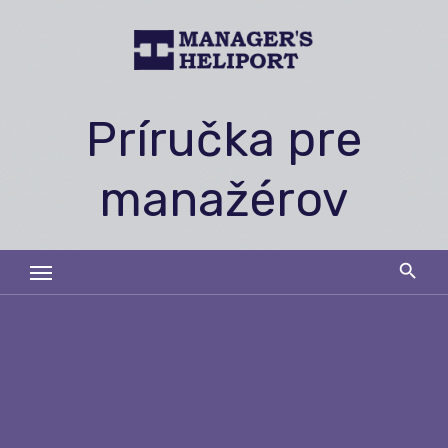
Skip
to
content
Príručka pre
manažérov