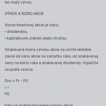
len malý výnos.
VÝNOS A RIZIKO AKCIE
Výnos kmeňovej akcie je daný:
• dividendou,
• kapitálovým ziskom alebo stratou.
Očakávaná miera výnosu akcie za určité obdobie
závisí od ceny akcie na začiatku roka, od očakávanej
ceny na konci roka a očakávanej dividendy. Vypočíta
sa podľa vzorca:
Divi + Pi – P0
r =
P0
kde r je očakávaná miera výnosu akcie,