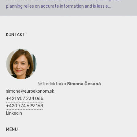
planning relies on accurate information and is less e...
KONTAKT
šéfredaktorka
Simona Česaná
simona@euroekonom.sk
+421 907 234 066
+420 774 699 168
LinkedIn
MENU