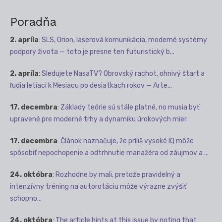
Poradňa
2. apríla
:
SLS, Orion, laserová komunikácia, moderné systémy
podpory života — toto je presne ten futuristický b...
2. apríla
:
Sledujete NasaTV? Obrovský rachot, ohnivý štart a
ľudia letiaci k Mesiacu po desiatkach rokov — Arte...
17. decembra
:
Základy teórie sú stále platné, no musia byť
upravené pre moderné trhy a dynamiku úrokových mier.
17. decembra
:
Článok naznačuje, že príliš vysoké IQ môže
spôsobiť nepochopenie a odtrhnutie manažéra od záujmov a ...
24. októbra
:
Rozhodne by mali, pretože pravidelný a
intenzívny tréning na autorotáciu môže výrazne zvýšiť
schopno...
24. októbra
:
The article hints at this issue by noting that