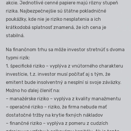
akcie. Jednotlivé cenné papiere majú rôzny stupeň
rizika. Najbezpečnejšie sú štátne pokladničné
poukážky, kde nie je riziko nesplatenia a ich
krátkodobá splatnosť znamená, že ich cena je
stabilná.
Na finančnom trhu sa môže investor stretnúť s dvoma
typmi rizík:
1. špecifické riziko – vyplýva z vnútorného charakteru
investície, t.z. investor musí počítať aj s tým, že
emitent bude insolventný a nesplní si svoje záväzky.
Možno ho ďalej členiť na:
– manažérske riziko – vyplýva z kvality manažmentu
– operačné riziko – riziko, že firma nebude mať
dostatočné tržby na krytie fixných nákladov
– finančné riziko – vyplýva z pomeru z cudzích