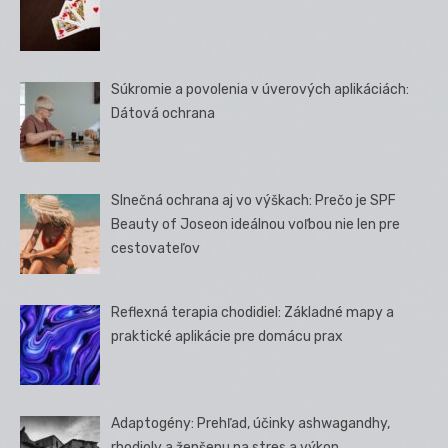
Súkromie a povolenia v úverových aplikáciách:
Dátová ochrana
Slnečná ochrana aj vo výškach: Prečo je SPF
Beauty of Joseon ideálnou voľbou nie len pre
cestovateľov
Reflexná terapia chodidiel: Základné mapy a
praktické aplikácie pre domácu prax
Adaptogény: Prehľad, účinky ashwagandhy,
rhodioly a ženšenu na stres a výkon