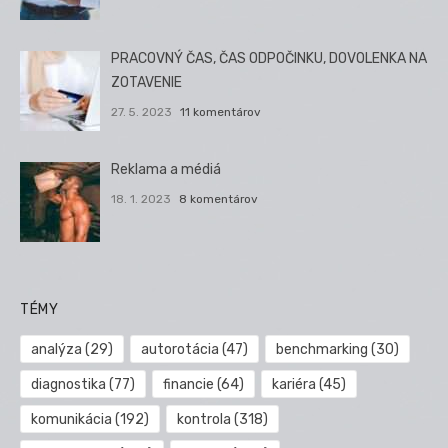
PRACOVNÝ ČAS, ČAS ODPOČINKU, DOVOLENKA NA
ZOTAVENIE
27. 5. 2023
11 komentárov
Reklama a médiá
18. 1. 2023
8 komentárov
TÉMY
analýza
(29)
autorotácia
(47)
benchmarking
(30)
diagnostika
(77)
financie
(64)
kariéra
(45)
komunikácia
(192)
kontrola
(318)