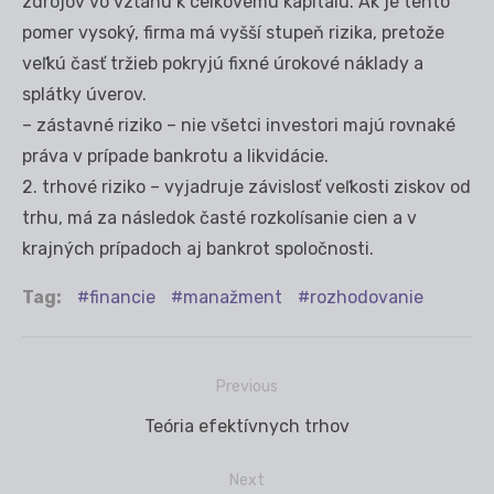
zdrojov vo vzťahu k celkovému kapitálu. Ak je tento
pomer vysoký, firma má vyšší stupeň rizika, pretože
veľkú časť tržieb pokryjú fixné úrokové náklady a
splátky úverov.
– zástavné riziko – nie všetci investori majú rovnaké
práva v prípade bankrotu a likvidácie.
2. trhové riziko – vyjadruje závislosť veľkosti ziskov od
trhu, má za následok časté rozkolísanie cien a v
krajných prípadoch aj bankrot spoločnosti.
Tag:
financie
manažment
rozhodovanie
Previous
Navigácia
Previous
Teória efektívnych trhov
v
post:
článku
Next