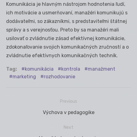
Komunikácia je hlavným nástrojom hodnotenia ľudí,
ich motivácie a usmerňovaní, manažéri komunikujú s
dodávateľmi, so zákazníkmi, s predstaviteľmi štátnej
správy a s verejnosťou. Preto by sa manažéri mali
usilovať o zvládnutie zásad efektívnej komunikácie,
zdokonaľovanie svojich komunikačných zručností a o
zvládnutie efektívnych komunikačných techník.
Tag:
komunikácia
kontrola
manažment
marketing
rozhodovanie
Previous
Navigácia
Previous
Výchova v pedagogike
v
post:
článku
Next