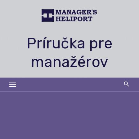
Skip
to
content
Príručka pre
manažérov