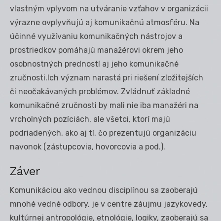
vlastným vplyvom na utváranie vzťahov v organizácii
výrazne ovplyvňujú aj komunikačnú atmosféru. Na
účinné využívaniu komunikačných nástrojov a
prostriedkov pomáhajú manažérovi okrem jeho
osobnostných predností aj jeho komunikačné
zručnosti.Ich význam narastá pri riešení zložitejších
či neočakávaných problémov. Zvládnuť základné
komunikačné zručnosti by mali nie iba manažéri na
vrcholných pozíciách, ale všetci, ktorí majú
podriadených, ako aj tí, čo prezentujú organizáciu
navonok (zástupcovia, hovorcovia a pod.).
Záver
Komunikáciou ako vednou disciplínou sa zaoberajú
mnohé vedné odbory, je v centre záujmu jazykovedy,
kultúrnej antropológie, etnológie, logiky, zaoberajú sa