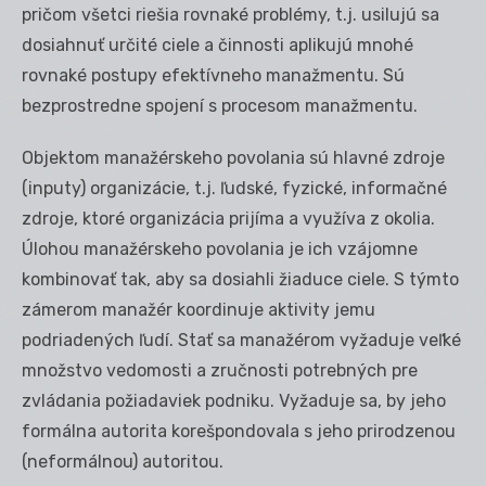
pričom všetci riešia rovnaké problémy, t.j. usilujú sa
dosiahnuť určité ciele a činnosti aplikujú mnohé
rovnaké postupy efektívneho manažmentu. Sú
bezprostredne spojení s procesom manažmentu.
Objektom manažérskeho povolania sú hlavné zdroje
(inputy) organizácie, t.j. ľudské, fyzické, informačné
zdroje, ktoré organizácia prijíma a využíva z okolia.
Úlohou manažérskeho povolania je ich vzájomne
kombinovať tak, aby sa dosiahli žiaduce ciele. S týmto
zámerom manažér koordinuje aktivity jemu
podriadených ľudí. Stať sa manažérom vyžaduje veľké
množstvo vedomosti a zručnosti potrebných pre
zvládania požiadaviek podniku. Vyžaduje sa, by jeho
formálna autorita korešpondovala s jeho prirodzenou
(neformálnou) autoritou.