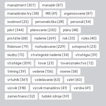
manažment
(307)
manažér
(87)
manažérske hry
(38)
MIS
(41)
organizovanie
(87)
osobnosť
(25)
personalistika
(28)
personál
(34)
pilot
(344)
plánovanie
(230)
plány
(48)
pristátie
(68)
riadenie
(269)
risk
(33)
riziko
(40)
Robinson
(79)
rozhodovanie
(229)
schopnosti
(23)
služby
(70)
strategické riadenie
(34)
stratégia
(39)
stratégie
(309)
tovar
(23)
tovaroznalectvo
(72)
tréning
(39)
vedenie
(136)
visenie
(58)
vrtuľník
(361)
vzdelávanie
(63)
vzlet
(60)
výcvik
(318)
výcvik manažérov
(41)
výroba
(41)
zamestnanci
(32)
ľudské zdroje
(59)