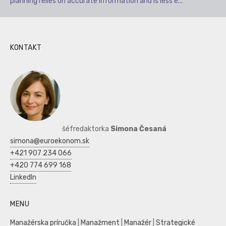
planning relies on accurate information and is less e...
KONTAKT
šéfredaktorka
Simona Česaná
simona@euroekonom.sk
+421 907 234 066
+420 774 699 168
LinkedIn
MENU
Manažérska príručka
|
Manažment
|
Manažér
|
Strategické