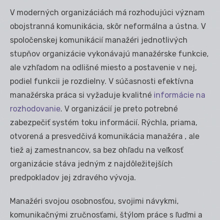
V moderných organizáciách má rozhodujúci význam
obojstranná komunikácia, skôr neformálna a ústna. V
spoločenskej komunikácií manažéri jednotlivých
stupňov organizácie vykonávajú manažérske funkcie,
ale vzhľadom na odlišné miesto a postavenie v nej,
podiel funkcii je rozdielny. V súčasnosti efektívna
manažérska práca si vyžaduje kvalitné
informácie na
rozhodovanie
. V organizácií je preto potrebné
zabezpečiť systém toku informácií. Rýchla, priama,
otvorená a presvedčivá komunikácia manažéra , ale
tiež aj zamestnancov, sa bez ohľadu na veľkosť
organizácie stáva jedným z najdôležitejších
predpokladov jej zdravého vývoja.
Manažéri svojou osobnosťou, svojimi návykmi,
komunikačnými zručnosťami, štýlom práce s ľuďmi a