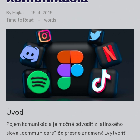
By
Majka
Posted
15. 4. 2015
on
Time to Read:
-
words
Úvod
Pojem komunikácia je možné odvodiť z latinského
slova „communicare“, čo presne znamená „vytvoriť