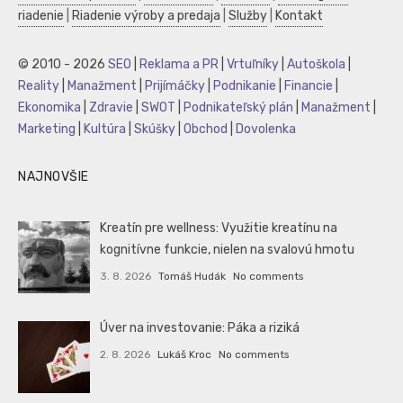
riadenie
|
Riadenie výroby a predaja
|
Služby
|
Kontakt
© 2010 - 2026
SEO
|
Reklama a PR
|
Vrtuľníky
|
Autoškola
|
Reality
|
Manažment
|
Prijímáčky
|
Podnikanie
|
Financie
|
Ekonomika
|
Zdravie
|
SWOT
|
Podnikateľský plán
|
Manažment
|
Marketing
|
Kultúra
|
Skúšky
|
Obchod
|
Dovolenka
NAJNOVŠIE
Kreatín pre wellness: Využitie kreatínu na
kognitívne funkcie, nielen na svalovú hmotu
3. 8. 2026
Tomáš Hudák
No comments
Úver na investovanie: Páka a riziká
2. 8. 2026
Lukáš Kroc
No comments