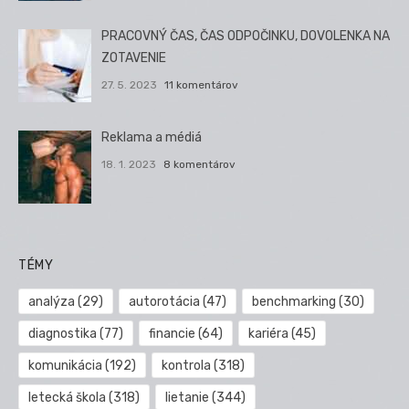
PRACOVNÝ ČAS, ČAS ODPOČINKU, DOVOLENKA NA
ZOTAVENIE
27. 5. 2023
11 komentárov
Reklama a médiá
18. 1. 2023
8 komentárov
TÉMY
analýza
(29)
autorotácia
(47)
benchmarking
(30)
diagnostika
(77)
financie
(64)
kariéra
(45)
komunikácia
(192)
kontrola
(318)
letecká škola
(318)
lietanie
(344)