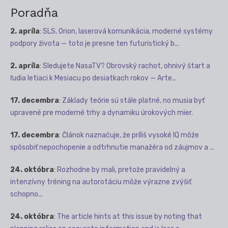
Poradňa
2. apríla
:
SLS, Orion, laserová komunikácia, moderné systémy
podpory života — toto je presne ten futuristický b...
2. apríla
:
Sledujete NasaTV? Obrovský rachot, ohnivý štart a
ľudia letiaci k Mesiacu po desiatkach rokov — Arte...
17. decembra
:
Základy teórie sú stále platné, no musia byť
upravené pre moderné trhy a dynamiku úrokových mier.
17. decembra
:
Článok naznačuje, že príliš vysoké IQ môže
spôsobiť nepochopenie a odtrhnutie manažéra od záujmov a ...
24. októbra
:
Rozhodne by mali, pretože pravidelný a
intenzívny tréning na autorotáciu môže výrazne zvýšiť
schopno...
24. októbra
:
The article hints at this issue by noting that