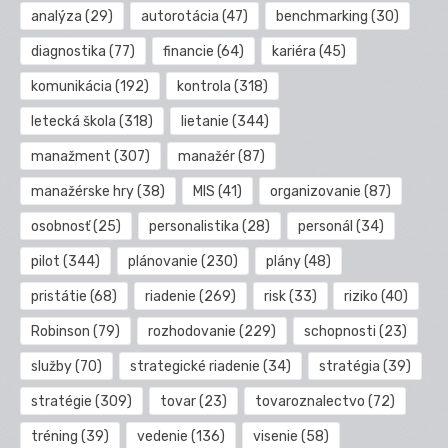
analýza
(29)
autorotácia
(47)
benchmarking
(30)
diagnostika
(77)
financie
(64)
kariéra
(45)
komunikácia
(192)
kontrola
(318)
letecká škola
(318)
lietanie
(344)
manažment
(307)
manažér
(87)
manažérske hry
(38)
MIS
(41)
organizovanie
(87)
osobnosť
(25)
personalistika
(28)
personál
(34)
pilot
(344)
plánovanie
(230)
plány
(48)
pristátie
(68)
riadenie
(269)
risk
(33)
riziko
(40)
Robinson
(79)
rozhodovanie
(229)
schopnosti
(23)
služby
(70)
strategické riadenie
(34)
stratégia
(39)
stratégie
(309)
tovar
(23)
tovaroznalectvo
(72)
tréning
(39)
vedenie
(136)
visenie
(58)