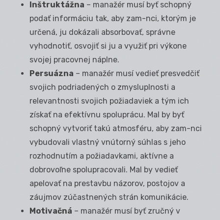
Inštruktážna
– manažér musí byť schopný
podať informáciu tak, aby zam-nci, ktorým je
určená, ju dokázali absorbovať, správne
vyhodnotiť, osvojiť si ju a využiť pri výkone
svojej pracovnej náplne.
Persuázna
– manažér musí vedieť presvedčiť
svojich podriadených o zmysluplnosti a
relevantnosti svojich požiadaviek a tým ich
získať na efektívnu spoluprácu. Mal by byť
schopný vytvoriť takú atmosféru, aby zam-nci
vybudovali vlastný vnútorný súhlas s jeho
rozhodnutím a požiadavkami, aktívne a
dobrovoľne spolupracovali. Mal by vedieť
apelovať na prestavbu názorov, postojov a
záujmov zúčastnených strán komunikácie.
Motivačná
– manažér musí byť zručný v