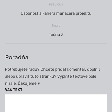
Previous
Navigácia
Previous
Osobnosť a kariéra manažéra projektu
v
post:
článku
Next
Next
Teória Z
post:
Poradňa
Potrebujete radu? Chcete pridať komentár, doplniť
alebo upraviť túto stránku? Vyplňte textové pole
nižšie. Ďakujeme ♥
VÁŠ TEXT