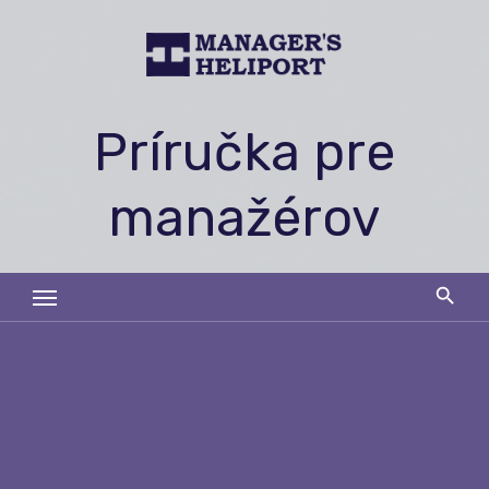
Skip
to
content
Príručka pre
manažérov