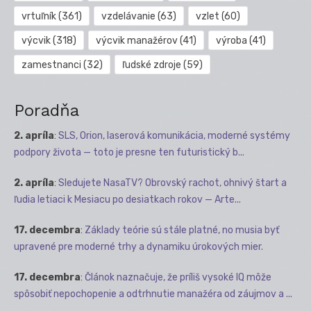
vrtuľník
(361)
vzdelávanie
(63)
vzlet
(60)
výcvik
(318)
výcvik manažérov
(41)
výroba
(41)
zamestnanci
(32)
ľudské zdroje
(59)
Poradňa
2. apríla
:
SLS, Orion, laserová komunikácia, moderné systémy
podpory života — toto je presne ten futuristický b...
2. apríla
:
Sledujete NasaTV? Obrovský rachot, ohnivý štart a
ľudia letiaci k Mesiacu po desiatkach rokov — Arte...
17. decembra
:
Základy teórie sú stále platné, no musia byť
upravené pre moderné trhy a dynamiku úrokových mier.
17. decembra
:
Článok naznačuje, že príliš vysoké IQ môže
spôsobiť nepochopenie a odtrhnutie manažéra od záujmov a ...