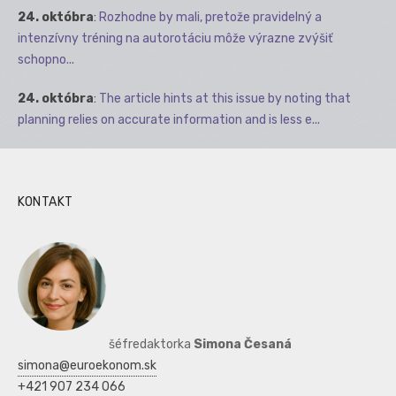
24. októbra
:
Rozhodne by mali, pretože pravidelný a
intenzívny tréning na autorotáciu môže výrazne zvýšiť
schopno...
24. októbra
:
The article hints at this issue by noting that
planning relies on accurate information and is less e...
KONTAKT
šéfredaktorka
Simona Česaná
simona@euroekonom.sk
+421 907 234 066