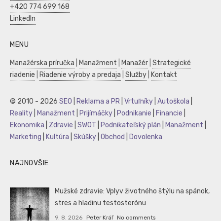
+420 774 699 168
LinkedIn
MENU
Manažérska príručka
|
Manažment
|
Manažér
|
Strategické
riadenie
|
Riadenie výroby a predaja
|
Služby
|
Kontakt
© 2010 - 2026
SEO
|
Reklama a PR
|
Vrtuľníky
|
Autoškola
|
Reality
|
Manažment
|
Prijímáčky
|
Podnikanie
|
Financie
|
Ekonomika
|
Zdravie
|
SWOT
|
Podnikateľský plán
|
Manažment
|
Marketing
|
Kultúra
|
Skúšky
|
Obchod
|
Dovolenka
NAJNOVŠIE
Mužské zdravie: Vplyv životného štýlu na spánok,
stres a hladinu testosterónu
9. 8. 2026
Peter Kráľ
No comments