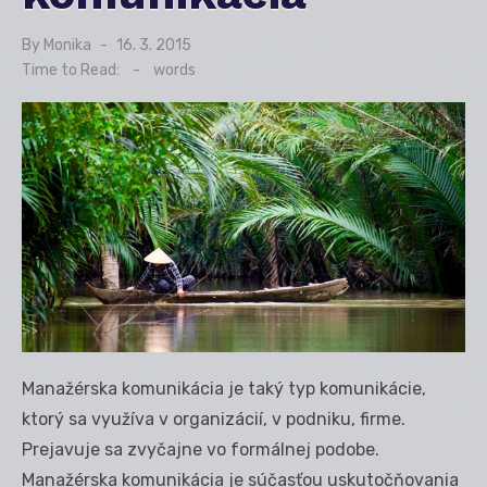
By
Monika
Posted
16. 3. 2015
on
Time to Read:
-
words
Manažérska komunikácia je taký typ komunikácie,
ktorý sa využíva v organizácií, v podniku, firme.
Prejavuje sa zvyčajne vo formálnej podobe.
Manažérska komunikácia je súčasťou uskutočňovania