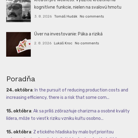
kognitívne funkcie, nielen na svalovú hmotu
3. 8. 2026
Tomáš Hudák
No comments
Úver na investovanie: Páka a riziká
2. 8. 2026
Lukáš Kroc
No comments
Poradňa
24. októbra
:
In the pursuit of reducing production costs and
increasing efficiency, there is a risk that some com...
15. októbra
:
Ak sa príliš zdôrazňuje charizma a osobné kvality
lídera, môže to viesť k riziku vzniku kultu osobno...
15. októbra
:
Z etického hľadiska by malo byť prioritou