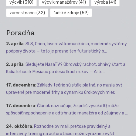
výcvik
(318)
výcvik manažérov
(41)
výroba
(41)
zamestnanci
(32)
ľudské zdroje
(59)
Poradňa
2. apríla
:
SLS, Orion, laserová komunikácia, moderné systémy
podpory života — toto je presne ten futuristický b...
2. apríla
:
Sledujete NasaTV? Obrovský rachot, ohnivý štart a
ľudia letiaci k Mesiacu po desiatkach rokov — Arte...
17. decembra
:
Základy teórie sú stále platné, no musia byť
upravené pre moderné trhy a dynamiku úrokových mier.
17. decembra
:
Článok naznačuje, že príliš vysoké IQ môže
spôsobiť nepochopenie a odtrhnutie manažéra od záujmov a ...
24. októbra
:
Rozhodne by mali, pretože pravidelný a
intenzívny tréning na autorotáciu môže výrazne zvýšiť