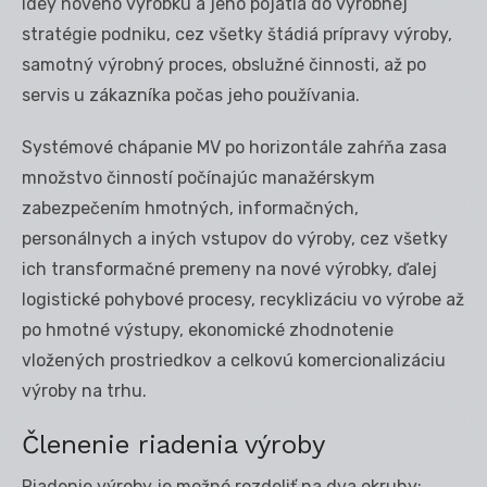
idey nového výrobku a jeho pojatia do výrobnej
stratégie podniku, cez všetky štádiá prípravy výroby,
samotný výrobný proces, obslužné činnosti, až po
servis u zákazníka počas jeho používania.
Systémové chápanie MV po horizontále zahŕňa zasa
množstvo činností počínajúc manažérskym
zabezpečením hmotných, informačných,
personálnych a iných vstupov do výroby, cez všetky
ich transformačné premeny na nové výrobky, ďalej
logistické pohybové procesy, recyklizáciu vo výrobe až
po hmotné výstupy, ekonomické zhodnotenie
vložených prostriedkov a celkovú komercionalizáciu
výroby na trhu.
Členenie riadenia výroby
Riadenie výroby je možné rozdeliť na dva okruhy: