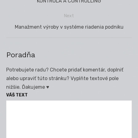
Previous
KONTROLA A CONTROLLING
v
post:
článku
Next
Next
Manažment výroby v systéme riadenia podniku
post:
Poradňa
Potrebujete radu? Chcete pridať komentár, doplniť
alebo upraviť túto stránku? Vyplňte textové pole
nižšie. Ďakujeme ♥
VÁŠ TEXT