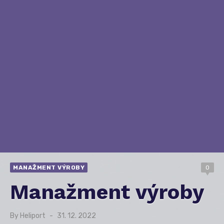
MANAŽMENT VÝROBY
0
Manažment výroby
By
Heliport
Posted
31. 12. 2022