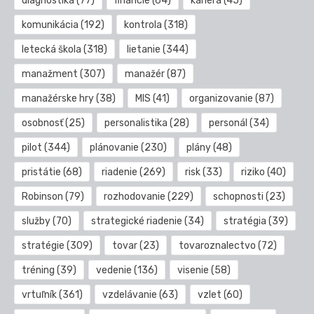
diagnostika
(77)
financie
(64)
kariéra
(45)
komunikácia
(192)
kontrola
(318)
letecká škola
(318)
lietanie
(344)
manažment
(307)
manažér
(87)
manažérske hry
(38)
MIS
(41)
organizovanie
(87)
osobnosť
(25)
personalistika
(28)
personál
(34)
pilot
(344)
plánovanie
(230)
plány
(48)
pristátie
(68)
riadenie
(269)
risk
(33)
riziko
(40)
Robinson
(79)
rozhodovanie
(229)
schopnosti
(23)
služby
(70)
strategické riadenie
(34)
stratégia
(39)
stratégie
(309)
tovar
(23)
tovaroznalectvo
(72)
tréning
(39)
vedenie
(136)
visenie
(58)
vrtuľník
(361)
vzdelávanie
(63)
vzlet
(60)