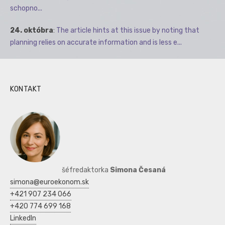
schopno...
24. októbra
:
The article hints at this issue by noting that
planning relies on accurate information and is less e...
KONTAKT
šéfredaktorka
Simona Česaná
simona@euroekonom.sk
+421 907 234 066
+420 774 699 168
LinkedIn