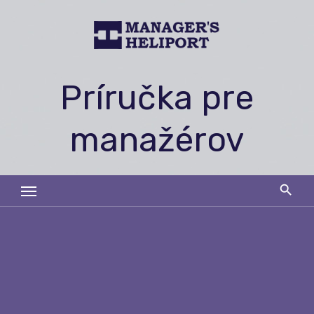
Skip
to
content
Príručka pre
manažérov