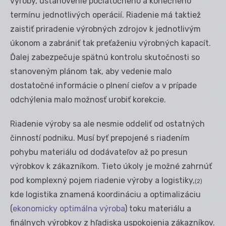
výroby, ustanovenie počiatočného a konečného
termínu jednotlivých operácií. Riadenie má taktiež
zaistiť priradenie výrobných zdrojov k jednotlivým
úkonom a zabrániť tak preťaženiu výrobných kapacít.
Ďalej zabezpečuje spätnú kontrolu skutočnosti so
stanoveným plánom tak, aby vedenie malo
dostatočné informácie o plnení cieľov a v prípade
odchýlenia malo možnosť urobiť korekcie.
Riadenie výroby sa ale nesmie oddeliť od ostatných
činností podniku. Musí byť prepojené s riadením
pohybu materiálu od dodávateľov až po presun
výrobkov k zákazníkom. Tieto úkoly je možné zahrnúť
pod komplexný pojem riadenie výroby a logistiky,
(2)
kde logistika znamená koordináciu a optimalizáciu
(
ekonomicky optimálna výroba
) toku materiálu a
finálnych výrobkov z hľadiska uspokojenia zákazníkov.