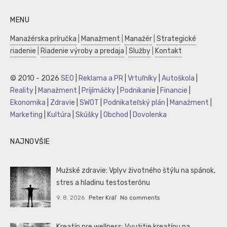
MENU
Manažérska príručka
|
Manažment
|
Manažér
|
Strategické
riadenie
|
Riadenie výroby a predaja
|
Služby
|
Kontakt
© 2010 - 2026
SEO
|
Reklama a PR
|
Vrtuľníky
|
Autoškola
|
Reality
|
Manažment
|
Prijímáčky
|
Podnikanie
|
Financie
|
Ekonomika
|
Zdravie
|
SWOT
|
Podnikateľský plán
|
Manažment
|
Marketing
|
Kultúra
|
Skúšky
|
Obchod
|
Dovolenka
NAJNOVŠIE
Mužské zdravie: Vplyv životného štýlu na spánok,
stres a hladinu testosterónu
9. 8. 2026
Peter Kráľ
No comments
Kreatín pre wellness: Využitie kreatínu na