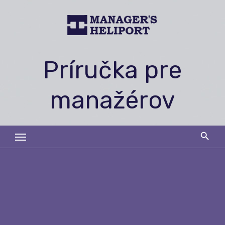
Skip
to
content
Príručka pre
manažérov