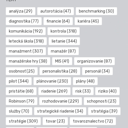
analýza
(29)
autorotácia
(47)
benchmarking
(30)
diagnostika
(77)
financie
(64)
kariéra
(45)
komunikácia
(192)
kontrola
(318)
letecká škola
(318)
lietanie
(344)
manažment
(307)
manažér
(87)
manažérske hry
(38)
MIS
(41)
organizovanie
(87)
osobnosť
(25)
personalistika
(28)
personál
(34)
pilot
(344)
plánovanie
(230)
plány
(48)
pristátie
(68)
riadenie
(269)
risk
(33)
riziko
(40)
Robinson
(79)
rozhodovanie
(229)
schopnosti
(23)
služby
(70)
strategické riadenie
(34)
stratégia
(39)
stratégie
(309)
tovar
(23)
tovaroznalectvo
(72)