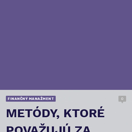
FINANČNÝ MANAŽMENT
0
METÓDY, KTORÉ
POVAŽUJÚ ZA