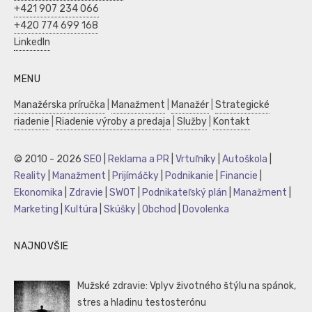
+421 907 234 066
+420 774 699 168
LinkedIn
MENU
Manažérska príručka
|
Manažment
|
Manažér
|
Strategické
riadenie
|
Riadenie výroby a predaja
|
Služby
|
Kontakt
© 2010 - 2026
SEO
|
Reklama a PR
|
Vrtuľníky
|
Autoškola
|
Reality
|
Manažment
|
Prijímáčky
|
Podnikanie
|
Financie
|
Ekonomika
|
Zdravie
|
SWOT
|
Podnikateľský plán
|
Manažment
|
Marketing
|
Kultúra
|
Skúšky
|
Obchod
|
Dovolenka
NAJNOVŠIE
Mužské zdravie: Vplyv životného štýlu na spánok,
stres a hladinu testosterónu