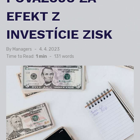
EFEKT Z
INVESTÍCIE ZISK
By
Managers
Posted
4. 4. 2023
on
Time to Read:
1 min
-
131
words