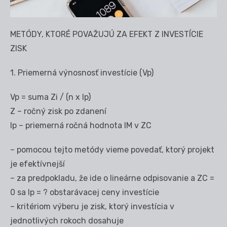
METÓDY, KTORÉ POVAŽUJÚ ZA EFEKT Z INVESTÍCIE
ZISK
1. Priemerná výnosnosť investície (Vp)
Vp = suma Zi / (n x Ip)
Z – ročný zisk po zdanení
Ip – priemerná ročná hodnota IM v ZC
– pomocou tejto metódy vieme povedať, ktorý projekt
je efektívnejší
– za predpokladu, že ide o lineárne odpisovanie a ZC =
0 sa Ip = ? obstarávacej ceny investície
– kritériom výberu je zisk, ktorý investícia v
jednotlivých rokoch dosahuje