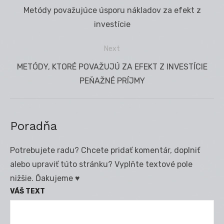
Navigácia
Previous
Metódy považujúce úsporu nákladov za efekt z
v
post:
investície
článku
Next
Next
METÓDY, KTORÉ POVAŽUJÚ ZA EFEKT Z INVESTÍCIE
post:
PEŇAŽNÉ PRÍJMY
Poradňa
Potrebujete radu? Chcete pridať komentár, doplniť
alebo upraviť túto stránku? Vyplňte textové pole
nižšie. Ďakujeme ♥
VÁŠ TEXT