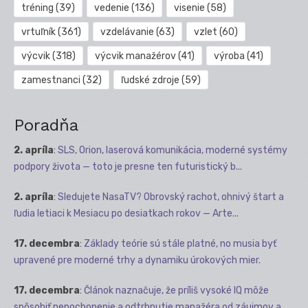
tréning
(39)
vedenie
(136)
visenie
(58)
vrtuľník
(361)
vzdelávanie
(63)
vzlet
(60)
výcvik
(318)
výcvik manažérov
(41)
výroba
(41)
zamestnanci
(32)
ľudské zdroje
(59)
Poradňa
2. apríla
:
SLS, Orion, laserová komunikácia, moderné systémy
podpory života — toto je presne ten futuristický b...
2. apríla
:
Sledujete NasaTV? Obrovský rachot, ohnivý štart a
ľudia letiaci k Mesiacu po desiatkach rokov — Arte...
17. decembra
:
Základy teórie sú stále platné, no musia byť
upravené pre moderné trhy a dynamiku úrokových mier.
17. decembra
:
Článok naznačuje, že príliš vysoké IQ môže
spôsobiť nepochopenie a odtrhnutie manažéra od záujmov a ...