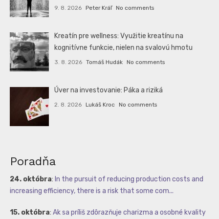
9. 8. 2026
Peter Kráľ
No comments
Kreatín pre wellness: Využitie kreatínu na
kognitívne funkcie, nielen na svalovú hmotu
3. 8. 2026
Tomáš Hudák
No comments
Úver na investovanie: Páka a riziká
2. 8. 2026
Lukáš Kroc
No comments
Poradňa
24. októbra
:
In the pursuit of reducing production costs and
increasing efficiency, there is a risk that some com...
15. októbra
:
Ak sa príliš zdôrazňuje charizma a osobné kvality