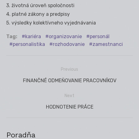
3. životná úroveň spoločnosti
4. platné zákony a predpisy
5. výsledky kolektívneho vyjednávania
Tag:
kariéra
organizovanie
personál
personalistika
rozhodovanie
zamestnanci
Previous
Navigácia
Previous
FINANČNÉ ODMEŇOVANIE PRACOVNÍKOV
v
post:
článku
Next
Next
HODNOTENIE PRÁCE
post:
Poradňa