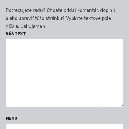
Potrebujete radu? Chcete pridať komentár, doplniť
alebo upraviť túto stránku? Vyplňte textové pole
nižšie. Ďakujeme ♥
VÁŠ TEXT
MENO