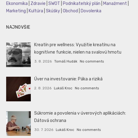
Ekonomika
|
Zdravie
|
SWOT
|
Podnikateľský plán
|
Manažment
|
Marketing
|
Kultúra
|
Skúšky
|
Obchod
|
Dovolenka
NAJNOVŠIE
Kreatín pre wellness: Využitie kreatínu na
kognitívne funkcie, nielen na svalovú hmotu
3. 8. 2026
Tomáš Hudák
No comments
Úver na investovanie: Páka a riziká
2. 8. 2026
Lukáš Kroc
No comments
Súkromie a povolenia v úverových aplikáciách:
Dátová ochrana
30. 7. 2026
Lukáš Kroc
No comments