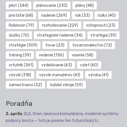
pilot
(344)
plánovanie
(230)
plány
(48)
pristátie
(68)
riadenie
(269)
risk
(33)
riziko
(40)
Robinson
(79)
rozhodovanie
(229)
schopnosti
(23)
služby
(70)
strategické riadenie
(34)
stratégia
(39)
stratégie
(309)
tovar
(23)
tovaroznalectvo
(72)
tréning
(39)
vedenie
(136)
visenie
(58)
vrtuľník
(361)
vzdelávanie
(63)
vzlet
(60)
výcvik
(318)
výcvik manažérov
(41)
výroba
(41)
zamestnanci
(32)
ľudské zdroje
(59)
Poradňa
2. apríla
:
SLS, Orion, laserová komunikácia, moderné systémy
podpory života — toto je presne ten futuristický b...