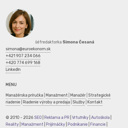
šéfredaktorka
Simona Česaná
simona@euroekonom.sk
+421 907 234 066
+420 774 699 168
LinkedIn
MENU
Manažérska príručka
|
Manažment
|
Manažér
|
Strategické
riadenie
|
Riadenie výroby a predaja
|
Služby
|
Kontakt
© 2010 - 2026
SEO
|
Reklama a PR
|
Vrtuľníky
|
Autoškola
|
Reality
|
Manažment
|
Prijímáčky
|
Podnikanie
|
Financie
|