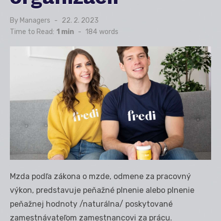
By
Managers
Posted
22. 2. 2023
on
Time to Read:
1 min
-
184
words
Mzda podľa zákona o mzde, odmene za pracovný
výkon, predstavuje peňažné plnenie alebo plnenie
peňažnej hodnoty /naturálna/ poskytované
zamestnávateľom zamestnancovi za prácu.