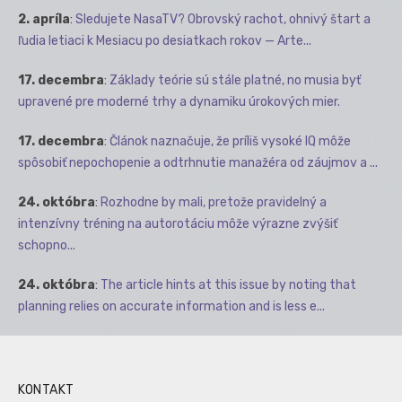
2. apríla
:
Sledujete NasaTV? Obrovský rachot, ohnivý štart a
ľudia letiaci k Mesiacu po desiatkach rokov — Arte...
17. decembra
:
Základy teórie sú stále platné, no musia byť
upravené pre moderné trhy a dynamiku úrokových mier.
17. decembra
:
Článok naznačuje, že príliš vysoké IQ môže
spôsobiť nepochopenie a odtrhnutie manažéra od záujmov a ...
24. októbra
:
Rozhodne by mali, pretože pravidelný a
intenzívny tréning na autorotáciu môže výrazne zvýšiť
schopno...
24. októbra
:
The article hints at this issue by noting that
planning relies on accurate information and is less e...
KONTAKT