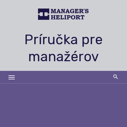
Skip
to
content
Príručka pre
manažérov