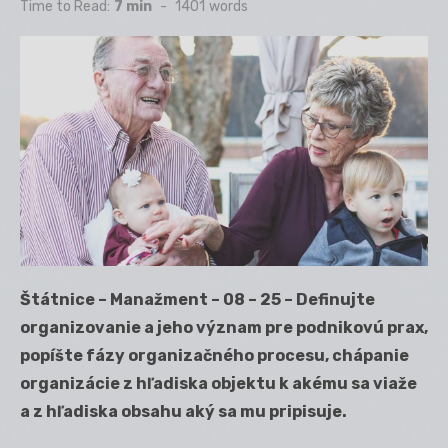
on
Time to Read:
7 min
-
1401
words
Štátnice – Manažment – 08 – 25 – Definujte
organizovanie a jeho význam pre podnikovú prax,
popíšte fázy organizačného procesu, chápanie
organizácie z hľadiska objektu k akému sa viaže
a z hľadiska obsahu aký sa mu pripisuje.