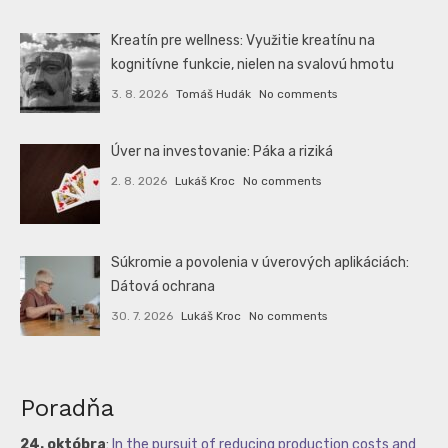
Kreatín pre wellness: Využitie kreatínu na
kognitívne funkcie, nielen na svalovú hmotu
3. 8. 2026
Tomáš Hudák
No comments
Úver na investovanie: Páka a riziká
2. 8. 2026
Lukáš Kroc
No comments
Súkromie a povolenia v úverových aplikáciách:
Dátová ochrana
30. 7. 2026
Lukáš Kroc
No comments
Poradňa
24. októbra
:
In the pursuit of reducing production costs and