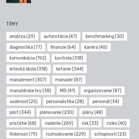
TÉMY
analýza
(29)
autorotácia
(47)
benchmarking
(30)
diagnostika
(77)
financie
(64)
kariéra
(45)
komunikácia
(192)
kontrola
(318)
letecká škola
(318)
lietanie
(344)
manažment
(307)
manažér
(87)
manažérske hry
(38)
MIS
(41)
organizovanie
(87)
osobnosť
(25)
personalistika
(28)
personál
(34)
pilot
(344)
plánovanie
(230)
plány
(48)
pristátie
(68)
riadenie
(269)
risk
(33)
riziko
(40)
Robinson
(79)
rozhodovanie
(229)
schopnosti
(23)