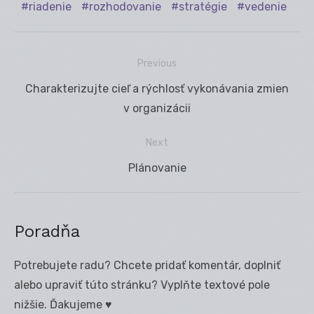
riadenie
rozhodovanie
stratégie
vedenie
Previous
Navigácia
Previous
Charakterizujte cieľ a rýchlosť vykonávania zmien
v
post:
v organizácii
článku
Next
Next
Plánovanie
post:
Poradňa
Potrebujete radu? Chcete pridať komentár, doplniť
alebo upraviť túto stránku? Vyplňte textové pole
nižšie. Ďakujeme ♥