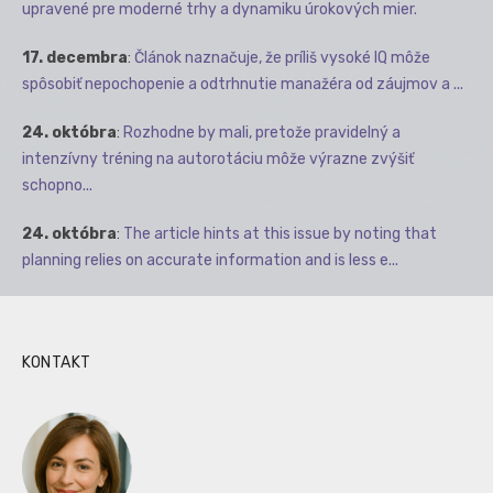
upravené pre moderné trhy a dynamiku úrokových mier.
17. decembra
:
Článok naznačuje, že príliš vysoké IQ môže
spôsobiť nepochopenie a odtrhnutie manažéra od záujmov a ...
24. októbra
:
Rozhodne by mali, pretože pravidelný a
intenzívny tréning na autorotáciu môže výrazne zvýšiť
schopno...
24. októbra
:
The article hints at this issue by noting that
planning relies on accurate information and is less e...
KONTAKT