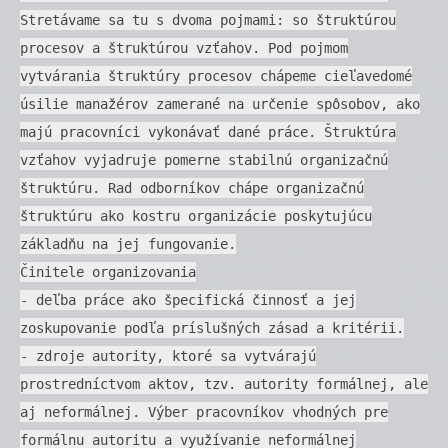
Stretávame sa tu s dvoma pojmami: so štruktúrou
procesov a štruktúrou vzťahov. Pod pojmom
vytvárania štruktúry procesov chápeme cieľavedomé
úsilie manažérov zamerané na určenie spôsobov, ako
majú pracovníci vykonávať dané práce. Štruktúra
vzťahov vyjadruje pomerne stabilnú organizačnú
štruktúru. Rad odborníkov chápe organizačnú
štruktúru ako kostru organizácie poskytujúcu
základňu na jej fungovanie.
Činitele organizovania
- deľba práce ako špecifická činnosť a jej
zoskupovanie podľa príslušných zásad a kritérii.
- zdroje autority, ktoré sa vytvárajú
prostredníctvom aktov, tzv. autority formálnej, ale
aj neformálnej. Výber pracovníkov vhodných pre
formálnu autoritu a využívanie neformálnej