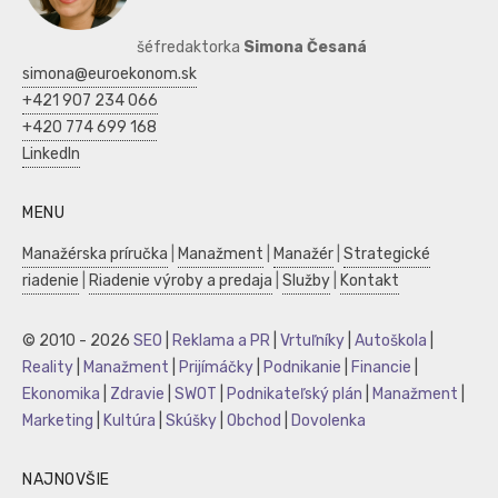
šéfredaktorka
Simona Česaná
simona@euroekonom.sk
+421 907 234 066
+420 774 699 168
LinkedIn
MENU
Manažérska príručka
|
Manažment
|
Manažér
|
Strategické
riadenie
|
Riadenie výroby a predaja
|
Služby
|
Kontakt
© 2010 - 2026
SEO
|
Reklama a PR
|
Vrtuľníky
|
Autoškola
|
Reality
|
Manažment
|
Prijímáčky
|
Podnikanie
|
Financie
|
Ekonomika
|
Zdravie
|
SWOT
|
Podnikateľský plán
|
Manažment
|
Marketing
|
Kultúra
|
Skúšky
|
Obchod
|
Dovolenka
NAJNOVŠIE