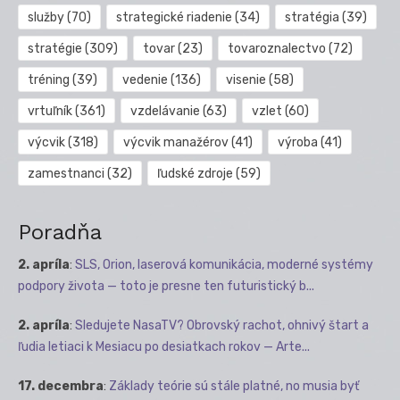
služby
(70)
strategické riadenie
(34)
stratégia
(39)
stratégie
(309)
tovar
(23)
tovaroznalectvo
(72)
tréning
(39)
vedenie
(136)
visenie
(58)
vrtuľník
(361)
vzdelávanie
(63)
vzlet
(60)
výcvik
(318)
výcvik manažérov
(41)
výroba
(41)
zamestnanci
(32)
ľudské zdroje
(59)
Poradňa
2. apríla
:
SLS, Orion, laserová komunikácia, moderné systémy
podpory života — toto je presne ten futuristický b...
2. apríla
:
Sledujete NasaTV? Obrovský rachot, ohnivý štart a
ľudia letiaci k Mesiacu po desiatkach rokov — Arte...
17. decembra
:
Základy teórie sú stále platné, no musia byť