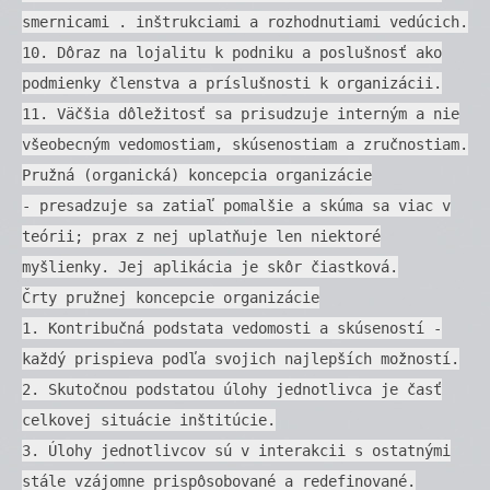
smernicami . inštrukciami a rozhodnutiami vedúcich.
10. Dôraz na lojalitu k podniku a poslušnosť ako
podmienky členstva a príslušnosti k organizácii.
11. Väčšia dôležitosť sa prisudzuje interným a nie
všeobecným vedomostiam, skúsenostiam a zručnostiam.
Pružná (organická) koncepcia organizácie
- presadzuje sa zatiaľ pomalšie a skúma sa viac v
teórii; prax z nej uplatňuje len niektoré
myšlienky. Jej aplikácia je skôr čiastková.
Črty pružnej koncepcie organizácie
1. Kontribučná podstata vedomosti a skúseností -
každý prispieva podľa svojich najlepších možností.
2. Skutočnou podstatou úlohy jednotlivca je časť
celkovej situácie inštitúcie.
3. Úlohy jednotlivcov sú v interakcii s ostatnými
stále vzájomne prispôsobované a redefinované.