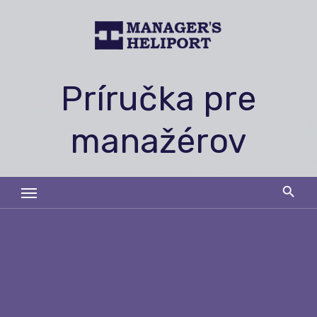
Skip
to
content
Príručka pre
manažérov