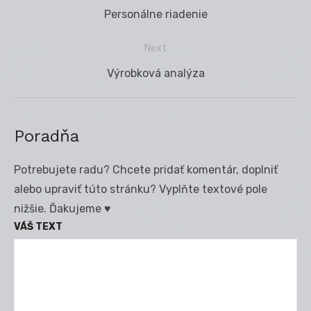
Navigácia
Previous
Personálne riadenie
v
post:
článku
Next
Next
Výrobková analýza
post:
Poradňa
Potrebujete radu? Chcete pridať komentár, doplniť
alebo upraviť túto stránku? Vyplňte textové pole
nižšie. Ďakujeme ♥
VÁŠ TEXT