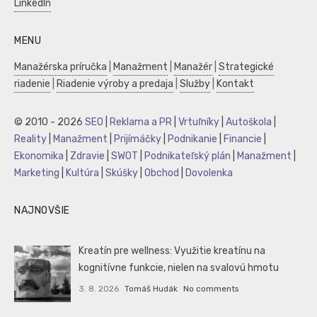
LinkedIn
MENU
Manažérska príručka
|
Manažment
|
Manažér
|
Strategické
riadenie
|
Riadenie výroby a predaja
|
Služby
|
Kontakt
© 2010 - 2026
SEO
|
Reklama a PR
|
Vrtuľníky
|
Autoškola
|
Reality
|
Manažment
|
Prijímáčky
|
Podnikanie
|
Financie
|
Ekonomika
|
Zdravie
|
SWOT
|
Podnikateľský plán
|
Manažment
|
Marketing
|
Kultúra
|
Skúšky
|
Obchod
|
Dovolenka
NAJNOVŠIE
Kreatín pre wellness: Využitie kreatínu na
kognitívne funkcie, nielen na svalovú hmotu
3. 8. 2026
Tomáš Hudák
No comments