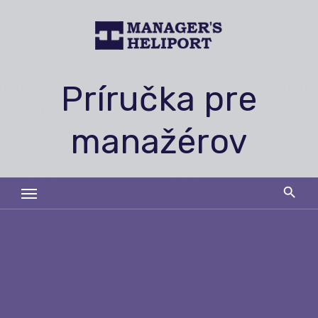
Skip
to
content
Príručka pre
manažérov