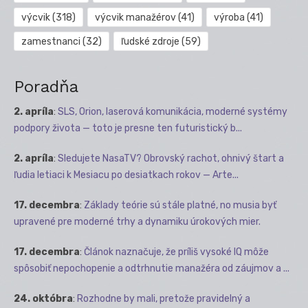
výcvik
(318)
výcvik manažérov
(41)
výroba
(41)
zamestnanci
(32)
ľudské zdroje
(59)
Poradňa
2. apríla
:
SLS, Orion, laserová komunikácia, moderné systémy
podpory života — toto je presne ten futuristický b...
2. apríla
:
Sledujete NasaTV? Obrovský rachot, ohnivý štart a
ľudia letiaci k Mesiacu po desiatkach rokov — Arte...
17. decembra
:
Základy teórie sú stále platné, no musia byť
upravené pre moderné trhy a dynamiku úrokových mier.
17. decembra
:
Článok naznačuje, že príliš vysoké IQ môže
spôsobiť nepochopenie a odtrhnutie manažéra od záujmov a ...
24. októbra
:
Rozhodne by mali, pretože pravidelný a