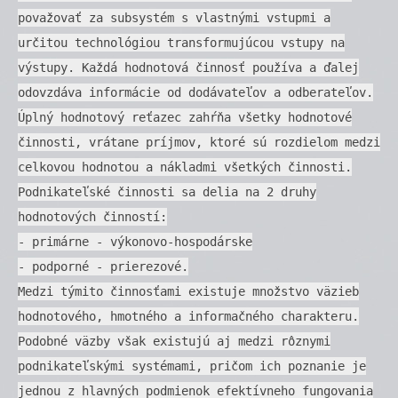
považovať za subsystém s vlastnými vstupmi a
určitou technológiou transformujúcou vstupy na
výstupy. Každá hodnotová činnosť používa a ďalej
odovzdáva informácie od dodávateľov a odberateľov.
Úplný hodnotový reťazec zahŕňa všetky hodnotové
činnosti, vrátane príjmov, ktoré sú rozdielom medzi
celkovou hodnotou a nákladmi všetkých činnosti.
Podnikateľské činnosti sa delia na 2 druhy
hodnotových činností:
- primárne - výkonovo-hospodárske
- podporné - prierezové.
Medzi týmito činnosťami existuje množstvo väzieb
hodnotového, hmotného a informačného charakteru.
Podobné väzby však existujú aj medzi rôznymi
podnikateľskými systémami, pričom ich poznanie je
jednou z hlavných podmienok efektívneho fungovania