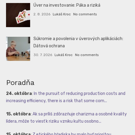
Úver na investovanie: Páka a riziká
2. 8. 2026
Lukáš Kroc
No comments
Súkromie a povolenia v úverových aplikáciách:
Dátová ochrana
30. 7. 2026
Lukáš Kroc
No comments
Poradňa
24. októbra
:
In the pursuit of reducing production costs and
increasing efficiency, there is a risk that some com...
15. októbra
:
Ak sa príliš zdôrazňuje charizma a osobné kvality
lídera, môže to viesť k riziku vzniku kultu osobno...
15. októbra
:
Z etického hľadiska by malo byť prioritou