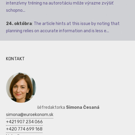
intenzívny tréning na autorotáciu môže výrazne zvýšiť
schopno...
24. októbra
:
The article hints at this issue by noting that
planning relies on accurate information and is less e...
KONTAKT
šéfredaktorka
Simona Česaná
simona@euroekonom.sk
+421 907 234 066
+420 774 699 168