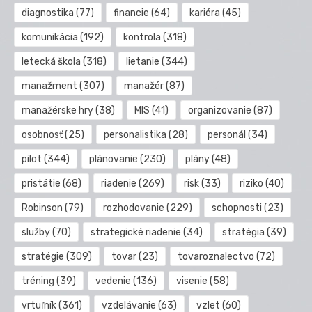
diagnostika
(77)
financie
(64)
kariéra
(45)
komunikácia
(192)
kontrola
(318)
letecká škola
(318)
lietanie
(344)
manažment
(307)
manažér
(87)
manažérske hry
(38)
MIS
(41)
organizovanie
(87)
osobnosť
(25)
personalistika
(28)
personál
(34)
pilot
(344)
plánovanie
(230)
plány
(48)
pristátie
(68)
riadenie
(269)
risk
(33)
riziko
(40)
Robinson
(79)
rozhodovanie
(229)
schopnosti
(23)
služby
(70)
strategické riadenie
(34)
stratégia
(39)
stratégie
(309)
tovar
(23)
tovaroznalectvo
(72)
tréning
(39)
vedenie
(136)
visenie
(58)
vrtuľník
(361)
vzdelávanie
(63)
vzlet
(60)