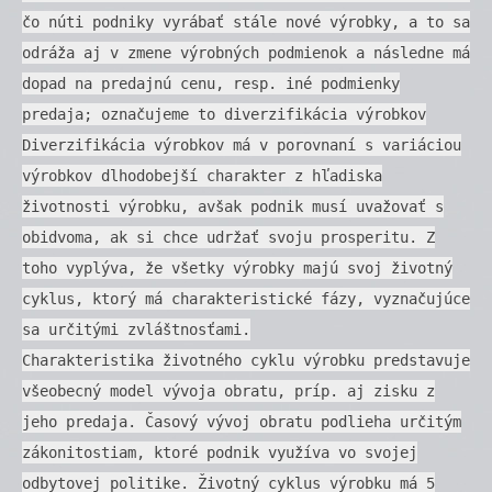
čo núti podniky vyrábať stále nové výrobky, a to sa
odráža aj v zmene výrobných podmienok a následne má
dopad na predajnú cenu, resp. iné podmienky
predaja; označujeme to diverzifikácia výrobkov
Diverzifikácia výrobkov má v porovnaní s variáciou
výrobkov dlhodobejší charakter z hľadiska
životnosti výrobku, avšak podnik musí uvažovať s
obidvoma, ak si chce udržať svoju prosperitu. Z
toho vyplýva, že všetky výrobky majú svoj životný
cyklus, ktorý má charakteristické fázy, vyznačujúce
sa určitými zvláštnosťami.
Charakteristika životného cyklu výrobku predstavuje
všeobecný model vývoja obratu, príp. aj zisku z
jeho predaja. Časový vývoj obratu podlieha určitým
zákonitostiam, ktoré podnik využíva vo svojej
odbytovej politike. Životný cyklus výrobku má 5