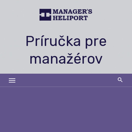
Skip
to
content
Príručka pre
manažérov