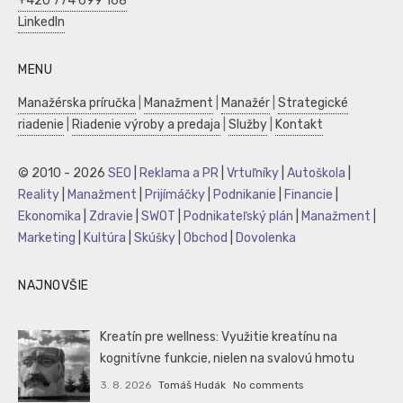
+420 774 699 168
LinkedIn
MENU
Manažérska príručka
|
Manažment
|
Manažér
|
Strategické
riadenie
|
Riadenie výroby a predaja
|
Služby
|
Kontakt
© 2010 - 2026
SEO
|
Reklama a PR
|
Vrtuľníky
|
Autoškola
|
Reality
|
Manažment
|
Prijímáčky
|
Podnikanie
|
Financie
|
Ekonomika
|
Zdravie
|
SWOT
|
Podnikateľský plán
|
Manažment
|
Marketing
|
Kultúra
|
Skúšky
|
Obchod
|
Dovolenka
NAJNOVŠIE
Kreatín pre wellness: Využitie kreatínu na
kognitívne funkcie, nielen na svalovú hmotu
3. 8. 2026
Tomáš Hudák
No comments