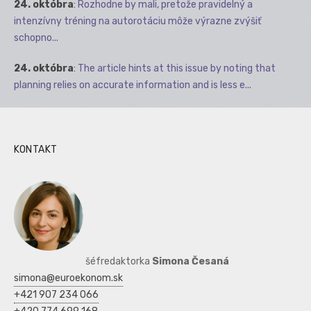
24. októbra
:
Rozhodne by mali, pretože pravidelný a
intenzívny tréning na autorotáciu môže výrazne zvýšiť
schopno...
24. októbra
:
The article hints at this issue by noting that
planning relies on accurate information and is less e...
KONTAKT
šéfredaktorka
Simona Česaná
simona@euroekonom.sk
+421 907 234 066