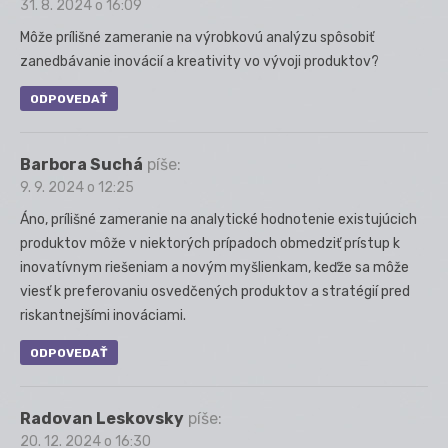
31. 8. 2024 o 16:09
Môže prílišné zameranie na výrobkovú analýzu spôsobiť
zanedbávanie inovácií a kreativity vo vývoji produktov?
ODPOVEDAŤ
Barbora Suchá
píše:
9. 9. 2024 o 12:25
Áno, prílišné zameranie na analytické hodnotenie existujúcich
produktov môže v niektorých prípadoch obmedziť prístup k
inovatívnym riešeniam a novým myšlienkam, keďže sa môže
viesť k preferovaniu osvedčených produktov a stratégií pred
riskantnejšími inováciami.
ODPOVEDAŤ
Radovan Leskovsky
píše:
20. 12. 2024 o 16:30