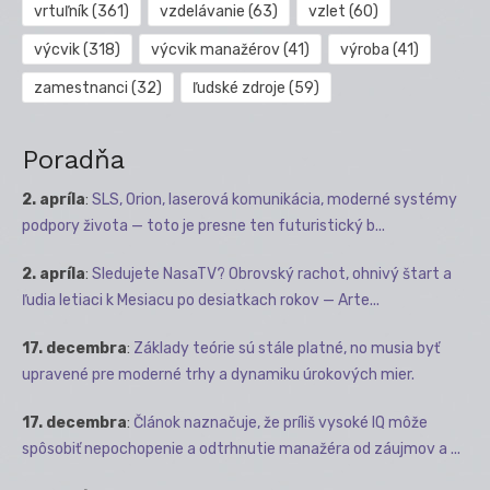
vrtuľník
(361)
vzdelávanie
(63)
vzlet
(60)
výcvik
(318)
výcvik manažérov
(41)
výroba
(41)
zamestnanci
(32)
ľudské zdroje
(59)
Poradňa
2. apríla
:
SLS, Orion, laserová komunikácia, moderné systémy
podpory života — toto je presne ten futuristický b...
2. apríla
:
Sledujete NasaTV? Obrovský rachot, ohnivý štart a
ľudia letiaci k Mesiacu po desiatkach rokov — Arte...
17. decembra
:
Základy teórie sú stále platné, no musia byť
upravené pre moderné trhy a dynamiku úrokových mier.
17. decembra
:
Článok naznačuje, že príliš vysoké IQ môže
spôsobiť nepochopenie a odtrhnutie manažéra od záujmov a ...