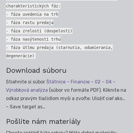
charakteristických fáz:
- fáza uvedenia na trh
- fáza rastu predaja
- fáza zrelosti (dospelosti)
- fáza nasýtenosti trhu
- fáza útlmu predaja (starnutia, odumierania,
degenerácie)
Download súboru
Stiahnite si súbor
Štátnice – Financie – 02 – 04 –
Výrobková analýza
(súbor vo formáte PDF). Kliknite na
odkaz pravým tlačidlom myši a zvoľte: Uložiť cieľ ako…
– Save target as…
Pošlite nám materiály
Chcete rozšíriť túto sekciu? Máte dobré materiály,