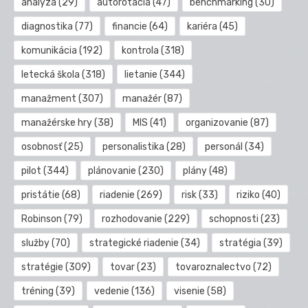
analýza
(29)
autorotácia
(47)
benchmarking
(30)
diagnostika
(77)
financie
(64)
kariéra
(45)
komunikácia
(192)
kontrola
(318)
letecká škola
(318)
lietanie
(344)
manažment
(307)
manažér
(87)
manažérske hry
(38)
MIS
(41)
organizovanie
(87)
osobnosť
(25)
personalistika
(28)
personál
(34)
pilot
(344)
plánovanie
(230)
plány
(48)
pristátie
(68)
riadenie
(269)
risk
(33)
riziko
(40)
Robinson
(79)
rozhodovanie
(229)
schopnosti
(23)
služby
(70)
strategické riadenie
(34)
stratégia
(39)
stratégie
(309)
tovar
(23)
tovaroznalectvo
(72)
tréning
(39)
vedenie
(136)
visenie
(58)