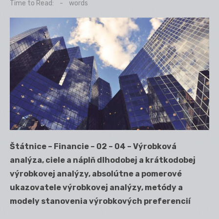
on
Time to Read:
-
words
Štátnice – Financie – 02 – 04 – Výrobková
analýza, ciele a náplň dlhodobej a krátkodobej
výrobkovej analýzy, absolútne a pomerové
ukazovatele výrobkovej analýzy, metódy a
modely stanovenia výrobkových preferencií