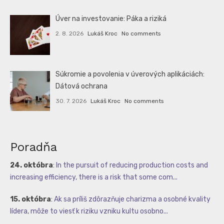
Úver na investovanie: Páka a riziká
2. 8. 2026
Lukáš Kroc
No comments
Súkromie a povolenia v úverových aplikáciách:
Dátová ochrana
30. 7. 2026
Lukáš Kroc
No comments
Poradňa
24. októbra
:
In the pursuit of reducing production costs and
increasing efficiency, there is a risk that some com...
15. októbra
:
Ak sa príliš zdôrazňuje charizma a osobné kvality
lídera, môže to viesť k riziku vzniku kultu osobno...