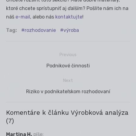
ktoré chcete sprístupniť aj ďalším? Pošlite nám ich na
náš
e-mail
, alebo nás
kontaktujte
!
Tag:
rozhodovanie
výroba
Previous
Navigácia
Previous
Podnikové činnosti
v
post:
článku
Next
Next
Riziko v podnikateľskom rozhodovaní
post:
Komentáre k článku Výrobková analýza
(7)
Martina H.
píše: