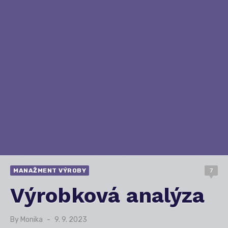
MANAŽMENT VÝROBY
7
Výrobková analýza
By
Monika
Posted
9. 9. 2023