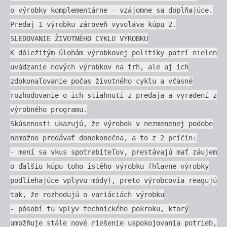
o výrobky komplementárne - vzájomne sa dopĺňajúce.
Predaj 1 výrobku zároveň vyvoláva kúpu 2.
SLEDOVANIE ŽIVOTNÉHO CYKLU VÝROBKU
K dôležitým úlohám výrobkovej politiky patrí nielen
uvádzanie nových výrobkov na trh, ale aj ich
zdokonaľovanie počas životného cyklu a včasné
rozhodovanie o ich stiahnutí z predaja a vyradení z
výrobného programu.
Skúsenosti ukazujú, že výrobok v nezmenenej podobe
nemožno predávať donekonečna, a to z 2 príčin:
- mení sa vkus spotrebiteľov, prestávajú mať záujem
o ďalšiu kúpu toho istého výrobku (hlavne výrobky
podliehajúce vplyvu módy), preto výrobcovia reagujú
tak, že rozhodujú o variáciách výrobku
- pôsobí tu vplyv technického pokroku, ktorý
umožňuje stále nové riešenie uspokojovania potrieb,