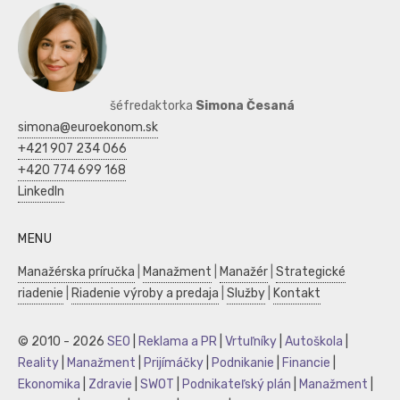
šéfredaktorka
Simona Česaná
simona@euroekonom.sk
+421 907 234 066
+420 774 699 168
LinkedIn
MENU
Manažérska príručka
|
Manažment
|
Manažér
|
Strategické
riadenie
|
Riadenie výroby a predaja
|
Služby
|
Kontakt
© 2010 - 2026
SEO
|
Reklama a PR
|
Vrtuľníky
|
Autoškola
|
Reality
|
Manažment
|
Prijímáčky
|
Podnikanie
|
Financie
|
Ekonomika
|
Zdravie
|
SWOT
|
Podnikateľský plán
|
Manažment
|