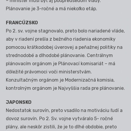
– minister musí byť aj podpredsedom vlády.
Plánovanie je 3-ročné a má niekoľko etáp.
FRANCÚZSKO
Po 2. sv. vojne stagnovalo, preto bolo nariadené vláde,
aby v riadení prešla z bežného riadenia ekonomiky
pomocou krátkodobej úverovej a peňažnej politiky na
strednodobé a dlhodobé plánovanie. Centrálnym
plánovacím orgánom je Plánovací komisariát – má
dôležité právomoci voči ministerstvám.
Konzultačným orgánom je Modernizačná komisia,
kontrolným orgánom je Najvyššia rada pre plánovanie.
JAPONSKO
Nedostatok surovín, preto vsadilo na motiváciu ľudí a
dovoz surovín. Po 2. Sv. vojne vytváralo 5- ročné
plány, ale neskôr zistili, že je to dlhé obdobie, preto