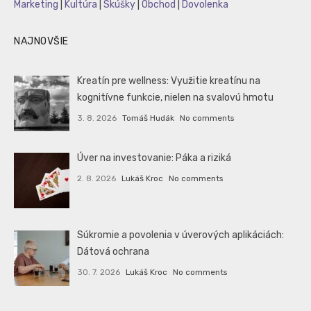
Marketing
|
Kultúra
|
Skúšky
|
Obchod
|
Dovolenka
NAJNOVŠIE
Kreatín pre wellness: Využitie kreatínu na
kognitívne funkcie, nielen na svalovú hmotu
3. 8. 2026
Tomáš Hudák
No comments
Úver na investovanie: Páka a riziká
2. 8. 2026
Lukáš Kroc
No comments
Súkromie a povolenia v úverových aplikáciách:
Dátová ochrana
30. 7. 2026
Lukáš Kroc
No comments