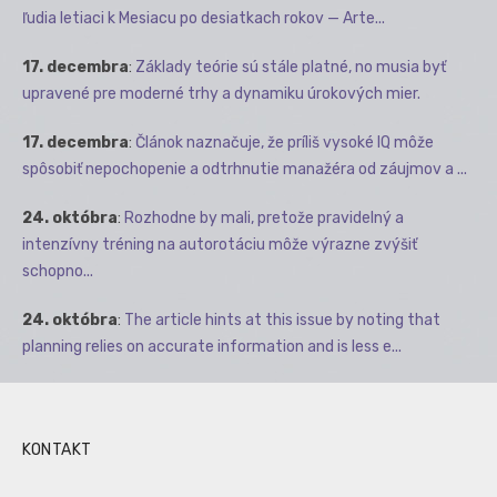
ľudia letiaci k Mesiacu po desiatkach rokov — Arte...
17. decembra
:
Základy teórie sú stále platné, no musia byť
upravené pre moderné trhy a dynamiku úrokových mier.
17. decembra
:
Článok naznačuje, že príliš vysoké IQ môže
spôsobiť nepochopenie a odtrhnutie manažéra od záujmov a ...
24. októbra
:
Rozhodne by mali, pretože pravidelný a
intenzívny tréning na autorotáciu môže výrazne zvýšiť
schopno...
24. októbra
:
The article hints at this issue by noting that
planning relies on accurate information and is less e...
KONTAKT