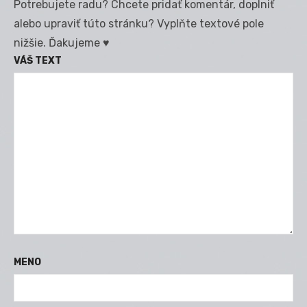
Potrebujete radu? Chcete pridať komentár, doplniť
alebo upraviť túto stránku? Vyplňte textové pole
nižšie. Ďakujeme ♥
VÁŠ TEXT
MENO