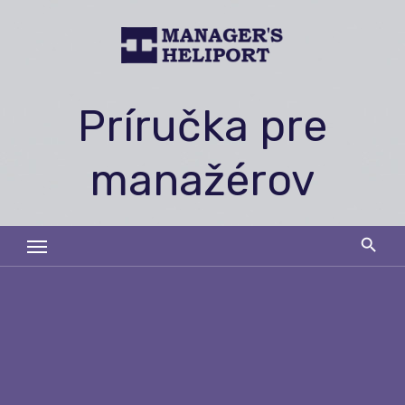
Skip
to
content
Príručka pre
manažérov