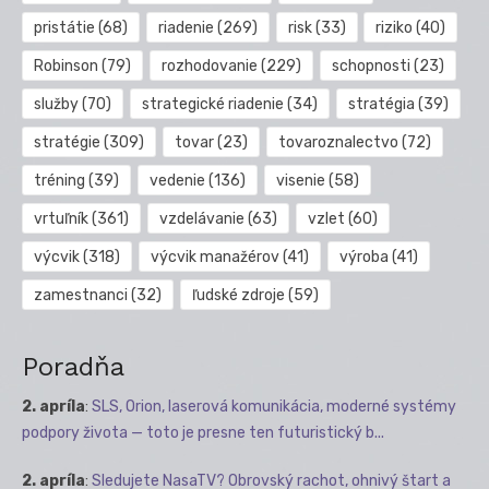
pristátie
(68)
riadenie
(269)
risk
(33)
riziko
(40)
Robinson
(79)
rozhodovanie
(229)
schopnosti
(23)
služby
(70)
strategické riadenie
(34)
stratégia
(39)
stratégie
(309)
tovar
(23)
tovaroznalectvo
(72)
tréning
(39)
vedenie
(136)
visenie
(58)
vrtuľník
(361)
vzdelávanie
(63)
vzlet
(60)
výcvik
(318)
výcvik manažérov
(41)
výroba
(41)
zamestnanci
(32)
ľudské zdroje
(59)
Poradňa
2. apríla
:
SLS, Orion, laserová komunikácia, moderné systémy
podpory života — toto je presne ten futuristický b...
2. apríla
:
Sledujete NasaTV? Obrovský rachot, ohnivý štart a