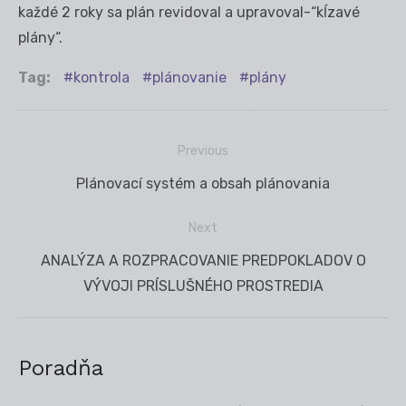
každé 2 roky sa plán revidoval a upravoval-“kĺzavé
plány“.
Tag:
kontrola
plánovanie
plány
Previous
Navigácia
Previous
Plánovací systém a obsah plánovania
v
post:
článku
Next
Next
ANALÝZA A ROZPRACOVANIE PREDPOKLADOV O
post:
VÝVOJI PRÍSLUŠNÉHO PROSTREDIA
Poradňa