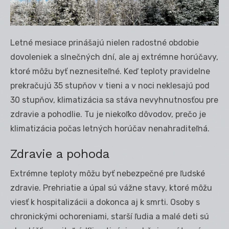
Letné mesiace prinášajú nielen radostné obdobie
dovoleniek a slnečných dní, ale aj extrémne horúčavy,
ktoré môžu byť neznesiteľné. Keď teploty pravidelne
prekračujú 35 stupňov v tieni a v noci neklesajú pod
30 stupňov, klimatizácia sa stáva nevyhnutnosťou pre
zdravie a pohodlie. Tu je niekoľko dôvodov, prečo je
klimatizácia počas letných horúčav nenahraditeľná.
Zdravie a pohoda
Extrémne teploty môžu byť nebezpečné pre ľudské
zdravie. Prehriatie a úpal sú vážne stavy, ktoré môžu
viesť k hospitalizácii a dokonca aj k smrti. Osoby s
chronickými ochoreniami, starší ľudia a malé deti sú