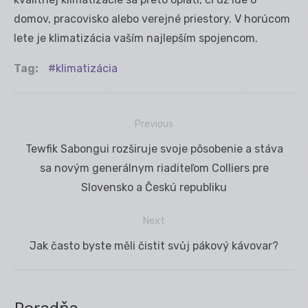
domov, pracovisko alebo verejné priestory. V horúcom
lete je klimatizácia vaším najlepším spojencom.
Tag:
klimatizácia
Previous
Navigácia
Previous
Tewfik Sabongui rozširuje svoje pôsobenie a stáva
v
post:
sa novým generálnym riaditeľom Colliers pre
článku
Slovensko a Českú republiku
Next
Next
Jak často byste měli čistit svůj pákový kávovar?
post:
Poradňa