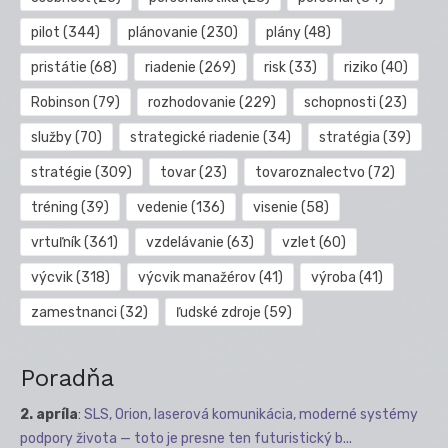
pilot
(344)
plánovanie
(230)
plány
(48)
pristátie
(68)
riadenie
(269)
risk
(33)
riziko
(40)
Robinson
(79)
rozhodovanie
(229)
schopnosti
(23)
služby
(70)
strategické riadenie
(34)
stratégia
(39)
stratégie
(309)
tovar
(23)
tovaroznalectvo
(72)
tréning
(39)
vedenie
(136)
visenie
(58)
vrtuľník
(361)
vzdelávanie
(63)
vzlet
(60)
výcvik
(318)
výcvik manažérov
(41)
výroba
(41)
zamestnanci
(32)
ľudské zdroje
(59)
Poradňa
2. apríla
:
SLS, Orion, laserová komunikácia, moderné systémy
podpory života — toto je presne ten futuristický b...