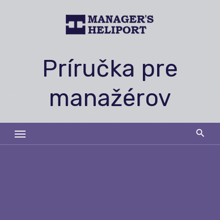
Skip
to
content
Príručka pre
manažérov