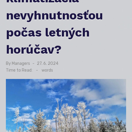
nevyhnutnosťou
počas letných
horúčav?
By
Managers
Posted
27. 6. 2024
on
Time to Read:
-
words