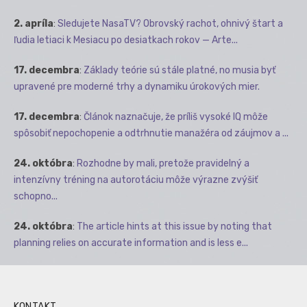
2. apríla
:
Sledujete NasaTV? Obrovský rachot, ohnivý štart a
ľudia letiaci k Mesiacu po desiatkach rokov — Arte...
17. decembra
:
Základy teórie sú stále platné, no musia byť
upravené pre moderné trhy a dynamiku úrokových mier.
17. decembra
:
Článok naznačuje, že príliš vysoké IQ môže
spôsobiť nepochopenie a odtrhnutie manažéra od záujmov a ...
24. októbra
:
Rozhodne by mali, pretože pravidelný a
intenzívny tréning na autorotáciu môže výrazne zvýšiť
schopno...
24. októbra
:
The article hints at this issue by noting that
planning relies on accurate information and is less e...
KONTAKT