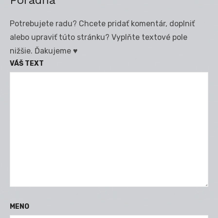
Potrebujete radu? Chcete pridať komentár, doplniť
alebo upraviť túto stránku? Vyplňte textové pole
nižšie. Ďakujeme ♥
VÁŠ TEXT
MENO