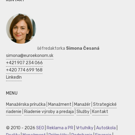
šéfredaktorka
Simona Česaná
simona@euroekonom.sk
+421 907 234 066
+420 774 699 168
LinkedIn
MENU
Manažérska príručka
|
Manažment
|
Manažér
|
Strategické
riadenie
|
Riadenie výroby a predaja
|
Služby
|
Kontakt
© 2010 - 2026
SEO
|
Reklama a PR
|
Vrtuľníky
|
Autoškola
|