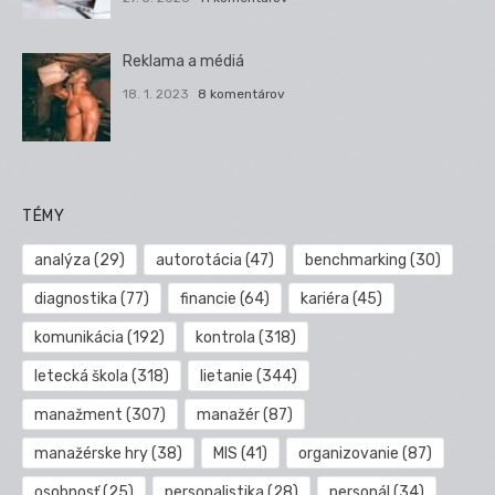
Reklama a médiá
18. 1. 2023
8 komentárov
TÉMY
analýza
(29)
autorotácia
(47)
benchmarking
(30)
diagnostika
(77)
financie
(64)
kariéra
(45)
komunikácia
(192)
kontrola
(318)
letecká škola
(318)
lietanie
(344)
manažment
(307)
manažér
(87)
manažérske hry
(38)
MIS
(41)
organizovanie
(87)
osobnosť
(25)
personalistika
(28)
personál
(34)