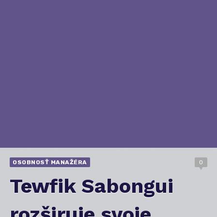
OSOBNOSŤ MANAŽÉRA
0
Tewfik Sabongui
rozširuje svoje