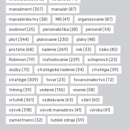
manažment
(307)
manažér
(87)
manažérske hry
(38)
MIS
(41)
organizovanie
(87)
osobnosť
(25)
personalistika
(28)
personál
(34)
pilot
(344)
plánovanie
(230)
plány
(48)
pristátie
(68)
riadenie
(269)
risk
(33)
riziko
(40)
Robinson
(79)
rozhodovanie
(229)
schopnosti
(23)
služby
(70)
strategické riadenie
(34)
stratégia
(39)
stratégie
(309)
tovar
(23)
tovaroznalectvo
(72)
tréning
(39)
vedenie
(136)
visenie
(58)
vrtuľník
(361)
vzdelávanie
(63)
vzlet
(60)
výcvik
(318)
výcvik manažérov
(41)
výroba
(41)
zamestnanci
(32)
ľudské zdroje
(59)