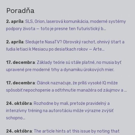
Poradňa
2. apríla
:
SLS, Orion, laserová komunikácia, moderné systémy
podpory života — toto je presne ten futuristický b...
2. apríla
:
Sledujete NasaTV? Obrovský rachot, ohnivý štart a
ľudia letiaci k Mesiacu po desiatkach rokov — Arte...
17. decembra
:
Základy teórie sú stále platné, no musia byť
upravené pre moderné trhy a dynamiku úrokových mier.
17. decembra
:
Článok naznačuje, že príliš vysoké IQ môže
spôsobiť nepochopenie a odtrhnutie manažéra od záujmov a ...
24. októbra
:
Rozhodne by mali, pretože pravidelný a
intenzívny tréning na autorotáciu môže výrazne zvýšiť
schopno...
24. októbra
:
The article hints at this issue by noting that