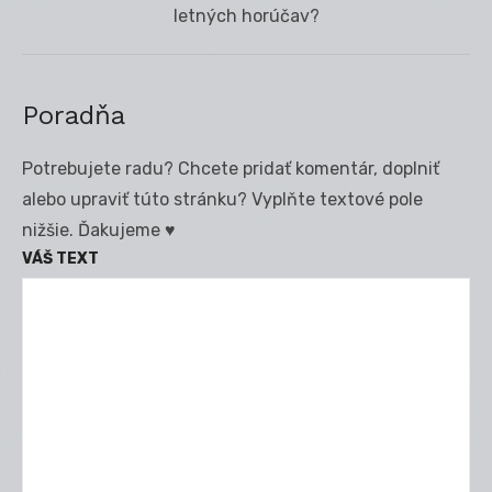
post:
letných horúčav?
Poradňa
Potrebujete radu? Chcete pridať komentár, doplniť
alebo upraviť túto stránku? Vyplňte textové pole
nižšie. Ďakujeme ♥
VÁŠ TEXT