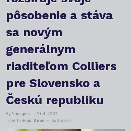
pôsobenie a stáva
sa novým
generálnym
riaditeľom Colliers
pre Slovensko a
Českú republiku
By
Managers
Posted
10. 4. 2024
on
Time to Read:
2 min
-
360
words