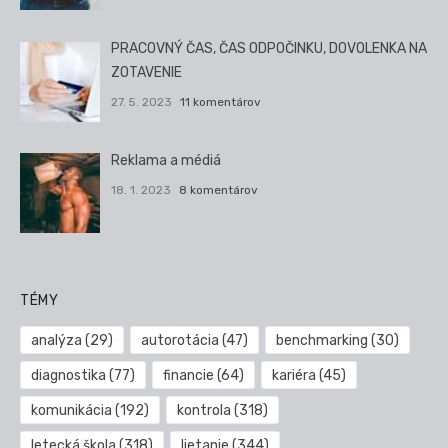
PRACOVNÝ ČAS, ČAS ODPOČINKU, DOVOLENKA NA
ZOTAVENIE
27. 5. 2023
11 komentárov
Reklama a médiá
18. 1. 2023
8 komentárov
TÉMY
analýza
(29)
autorotácia
(47)
benchmarking
(30)
diagnostika
(77)
financie
(64)
kariéra
(45)
komunikácia
(192)
kontrola
(318)
letecká škola
(318)
lietanie
(344)