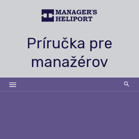
Skip
to
content
Príručka pre
manažérov