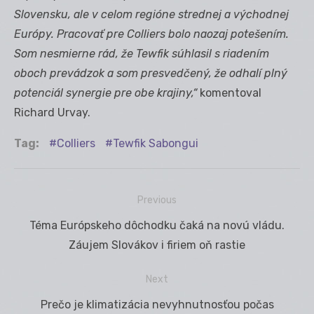
Slovensku, ale v celom regióne strednej a východnej
Európy. Pracovať pre Colliers bolo naozaj potešením.
Som nesmierne rád, že Tewfik súhlasil s riadením
oboch prevádzok a som presvedčený, že odhalí plný
potenciál synergie pre obe krajiny,“
komentoval
Richard Urvay.
Tag:
Colliers
Tewfik Sabongui
Previous
Navigácia
Previous
Téma Európskeho dôchodku čaká na novú vládu.
v
post:
Záujem Slovákov i firiem oň rastie
článku
Next
Next
Prečo je klimatizácia nevyhnutnosťou počas