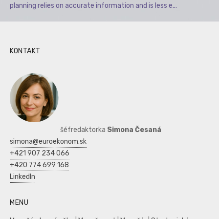
planning relies on accurate information and is less e...
KONTAKT
šéfredaktorka
Simona Česaná
simona@euroekonom.sk
+421 907 234 066
+420 774 699 168
LinkedIn
MENU