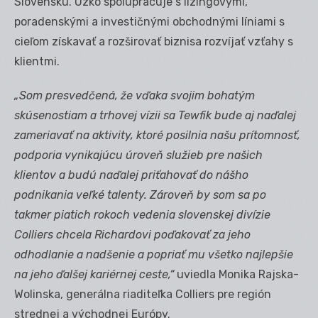
Slovensku. Úzko spolupracuje s lízingovými,
poradenskými a investičnými obchodnými líniami s
cieľom získavať a rozširovať biznisa rozvíjať vzťahy s
klientmi.
„Som presvedčená, že vďaka svojim bohatým
skúsenostiam a trhovej vízii sa Tewfik bude aj naďalej
zameriavať na aktivity, ktoré posilnia našu prítomnosť,
podporia vynikajúcu úroveň služieb pre našich
klientov a budú naďalej priťahovať do nášho
podnikania veľké talenty. Zároveň by som sa po
takmer piatich rokoch vedenia slovenskej divízie
Colliers chcela Richardovi poďakovať za jeho
odhodlanie a nadšenie a popriať mu všetko najlepšie
na jeho ďalšej kariérnej ceste,“
uviedla Monika Rajska-
Wolinska, generálna riaditeľka Colliers pre región
strednej a východnej Európy.