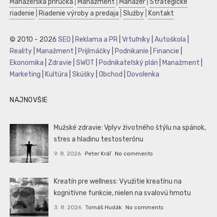
Manažérska príručka
|
Manažment
|
Manažér
|
Strategické
riadenie
|
Riadenie výroby a predaja
|
Služby
|
Kontakt
© 2010 - 2026
SEO
|
Reklama a PR
|
Vrtuľníky
|
Autoškola
|
Reality
|
Manažment
|
Prijímáčky
|
Podnikanie
|
Financie
|
Ekonomika
|
Zdravie
|
SWOT
|
Podnikateľský plán
|
Manažment
|
Marketing
|
Kultúra
|
Skúšky
|
Obchod
|
Dovolenka
NAJNOVŠIE
Mužské zdravie: Vplyv životného štýlu na spánok,
stres a hladinu testosterónu
9. 8. 2026
Peter Kráľ
No comments
Kreatín pre wellness: Využitie kreatínu na
kognitívne funkcie, nielen na svalovú hmotu
3. 8. 2026
Tomáš Hudák
No comments