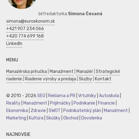
šéfredaktorka
Simona Česaná
simona@euroekonom.sk
+421 907 234 066
+420 774 699 168
LinkedIn
MENU
Manažérska príručka
|
Manažment
|
Manažér
|
Strategické
riadenie
|
Riadenie výroby a predaja
|
Služby
|
Kontakt
© 2010 - 2026
SEO
|
Reklama a PR
|
Vrtuľníky
|
Autoškola
|
Reality
|
Manažment
|
Prijímáčky
|
Podnikanie
|
Financie
|
Ekonomika
|
Zdravie
|
SWOT
|
Podnikateľský plán
|
Manažment
|
Marketing
|
Kultúra
|
Skúšky
|
Obchod
|
Dovolenka
NAJNOVŠIE