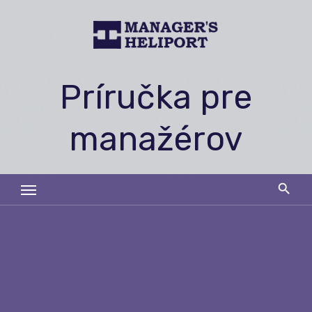
Skip
to
content
Príručka pre
manažérov