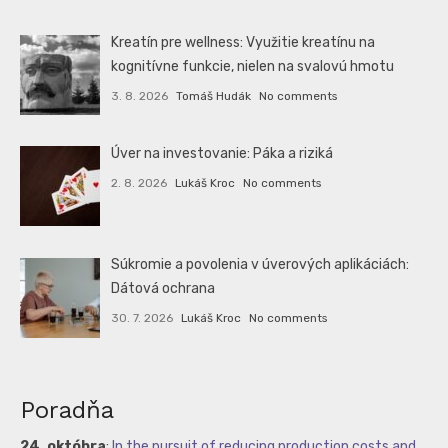
Kreatín pre wellness: Využitie kreatínu na
kognitívne funkcie, nielen na svalovú hmotu
3. 8. 2026
Tomáš Hudák
No comments
Úver na investovanie: Páka a riziká
2. 8. 2026
Lukáš Kroc
No comments
Súkromie a povolenia v úverových aplikáciách:
Dátová ochrana
30. 7. 2026
Lukáš Kroc
No comments
Poradňa
24. októbra
:
In the pursuit of reducing production costs and