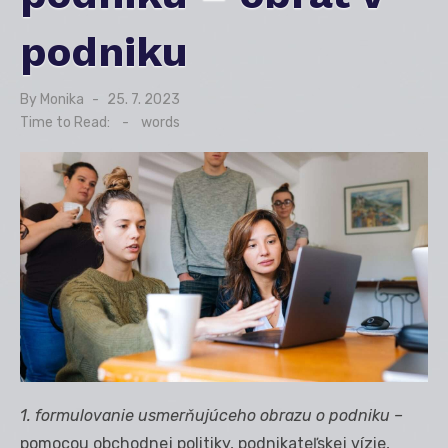
podniku
By
Monika
Posted
25. 7. 2023
on
Time to Read:
-
words
1. formulovanie usmerňujúceho obrazu o podniku –
pomocou obchodnej politiky, podnikateľskej vízie,