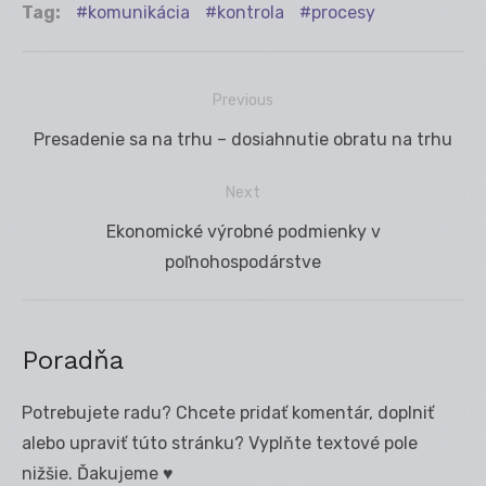
Tag:
komunikácia
kontrola
procesy
Previous
Navigácia
Previous
Presadenie sa na trhu – dosiahnutie obratu na trhu
v
post:
článku
Next
Next
Ekonomické výrobné podmienky v
post:
poľnohospodárstve
Poradňa
Potrebujete radu? Chcete pridať komentár, doplniť
alebo upraviť túto stránku? Vyplňte textové pole
nižšie. Ďakujeme ♥