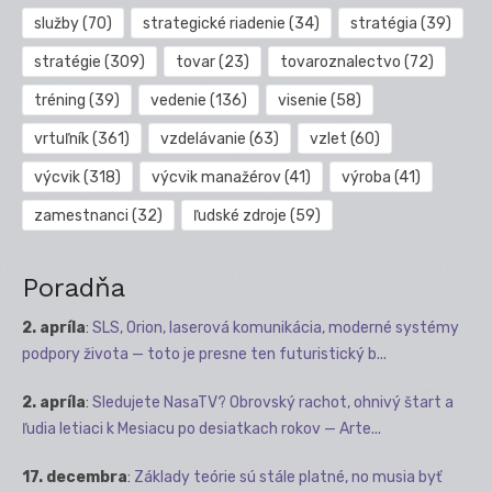
služby
(70)
strategické riadenie
(34)
stratégia
(39)
stratégie
(309)
tovar
(23)
tovaroznalectvo
(72)
tréning
(39)
vedenie
(136)
visenie
(58)
vrtuľník
(361)
vzdelávanie
(63)
vzlet
(60)
výcvik
(318)
výcvik manažérov
(41)
výroba
(41)
zamestnanci
(32)
ľudské zdroje
(59)
Poradňa
2. apríla
:
SLS, Orion, laserová komunikácia, moderné systémy
podpory života — toto je presne ten futuristický b...
2. apríla
:
Sledujete NasaTV? Obrovský rachot, ohnivý štart a
ľudia letiaci k Mesiacu po desiatkach rokov — Arte...
17. decembra
:
Základy teórie sú stále platné, no musia byť