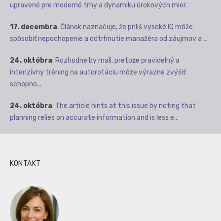
upravené pre moderné trhy a dynamiku úrokových mier.
17. decembra
:
Článok naznačuje, že príliš vysoké IQ môže
spôsobiť nepochopenie a odtrhnutie manažéra od záujmov a ...
24. októbra
:
Rozhodne by mali, pretože pravidelný a
intenzívny tréning na autorotáciu môže výrazne zvýšiť
schopno...
24. októbra
:
The article hints at this issue by noting that
planning relies on accurate information and is less e...
KONTAKT