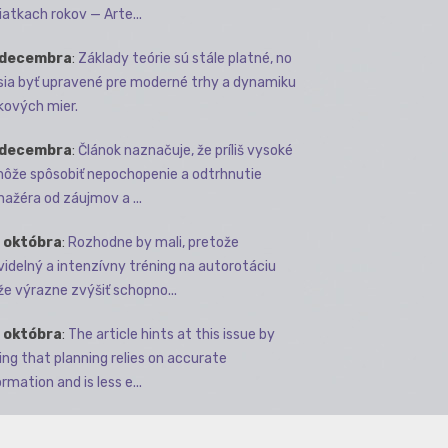
iatkach rokov — Arte...
 decembra
:
Základy teórie sú stále platné, no
ia byť upravené pre moderné trhy a dynamiku
kových mier.
 decembra
:
Článok naznačuje, že príliš vysoké
môže spôsobiť nepochopenie a odtrhnutie
ažéra od záujmov a ...
 októbra
:
Rozhodne by mali, pretože
videlný a intenzívny tréning na autorotáciu
e výrazne zvýšiť schopno...
 októbra
:
The article hints at this issue by
ing that planning relies on accurate
rmation and is less e...