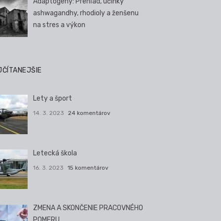
Adaptogény: Prehľad, účinky
ashwagandhy, rhodioly a ženšenu
na stres a výkon
JČÍTANEJŠIE
Lety a šport
14. 3. 2023
24 komentárov
Letecká škola
16. 3. 2023
15 komentárov
ZMENA A SKONČENIE PRACOVNÉHO
POMERU