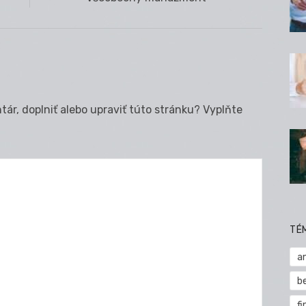
post:
ár, doplniť alebo upraviť túto stránku? Vyplňte
TÉ
a
b
fi