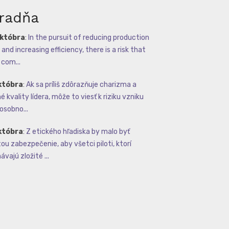
radňa
októbra
:
In the pursuit of reducing production
and increasing efficiency, there is a risk that
com...
któbra
:
Ak sa príliš zdôrazňuje charizma a
 kvality lídera, môže to viesť k riziku vzniku
osobno...
któbra
:
Z etického hľadiska by malo byť
tou zabezpečenie, aby všetci piloti, ktorí
vajú zložité ...