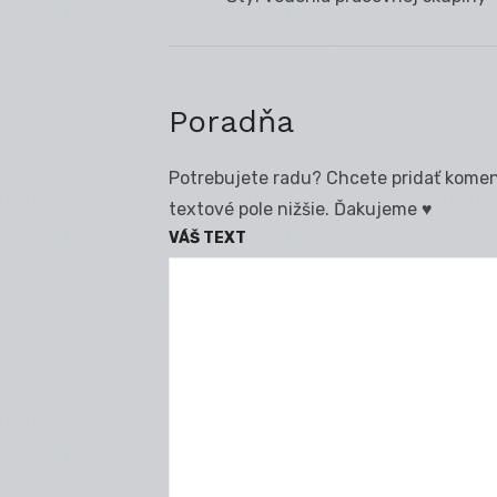
v
post:
článku
Poradňa
Potrebujete radu? Chcete pridať koment
textové pole nižšie. Ďakujeme ♥
VÁŠ TEXT