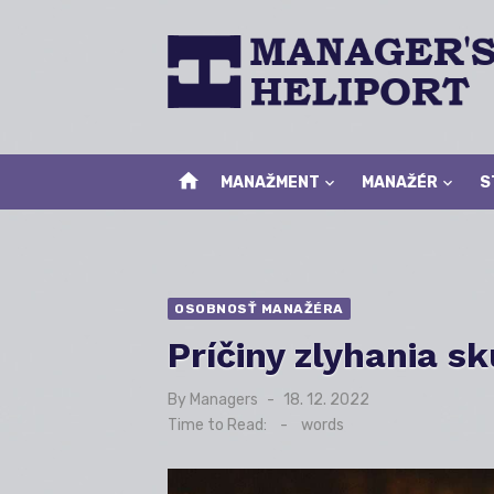
Skip
to
content
home
MANAŽMENT
MANAŽÉR
S
OSOBNOSŤ MANAŽÉRA
Príčiny zlyhania s
By
Managers
Posted
18. 12. 2022
on
Time to Read:
-
words