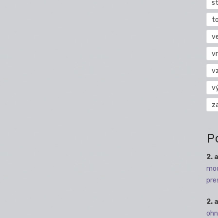
s
t
v
vr
v
v
z
P
2. 
mod
pre
2. 
ohn