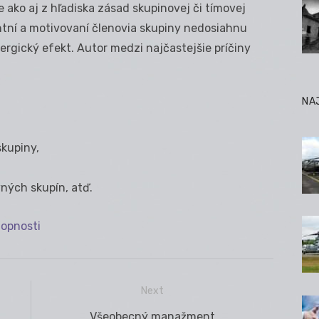
e ako aj z hľadiska zásad skupinovej či tímovej
ntní a motivovaní členovia skupiny nedosiahnu
rgický efekt. Autor medzi najčastejšie príčiny
NA
kupiny,
ných skupín, atď.
opnosti
Next
Next
Všeobecný manažment