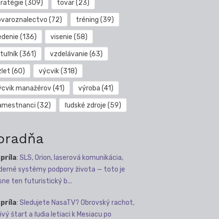
tratégie
(309)
tovar
(23)
ovaroznalectvo
(72)
tréning
(39)
edenie
(136)
visenie
(58)
tuľník
(361)
vzdelávanie
(63)
zlet
(60)
výcvik
(318)
ýcvik manažérov
(41)
výroba
(41)
amestnanci
(32)
ľudské zdroje
(59)
oradňa
apríla
:
SLS, Orion, laserová komunikácia,
erné systémy podpory života — toto je
sne ten futuristický b...
apríla
:
Sledujete NasaTV? Obrovský rachot,
ivý štart a ľudia letiaci k Mesiacu po