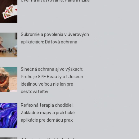
Úver na investovanie: Páka a riziká
Súkromie a povolenia v úverových
aplikáciách: Dátová ochrana
Slnečná ochrana aj vo výškach:
Prečo je SPF Beauty of Joseon
ideálnou voľbou nie len pre
cestovateľov
Reflexná terapia chodidiel:
Základné mapy a praktické
aplikácie pre domácu prax