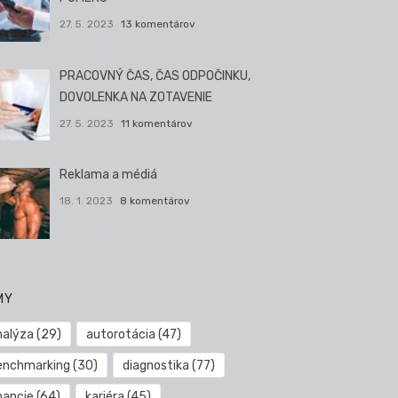
27. 5. 2023
13 komentárov
PRACOVNÝ ČAS, ČAS ODPOČINKU,
DOVOLENKA NA ZOTAVENIE
27. 5. 2023
11 komentárov
Reklama a médiá
18. 1. 2023
8 komentárov
MY
nalýza
(29)
autorotácia
(47)
enchmarking
(30)
diagnostika
(77)
nancie
(64)
kariéra
(45)