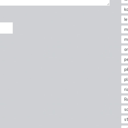
k
l
m
m
o
pe
pi
p
ri
R
s
st