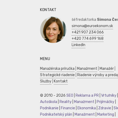
KONTAKT
šéfredaktorka
Simona Če
simona@euroekonom.sk
+421 907 234 066
+420 774 699 168
LinkedIn
MENU
Manažérska príručka
|
Manažment
|
Manažér
|
Strategické riadenie
|
Riadenie výroby a preda
Služby
|
Kontakt
© 2010 - 2026
SEO
|
Reklama a PR
|
Vrtuľníky
|
Autoškola
|
Reality
|
Manažment
|
Prijímáčky
|
Podnikanie
|
Financie
|
Ekonomika
|
Zdravie
|
S
Podnikateľský plán
|
Manažment
|
Marketing
|