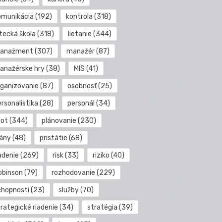
omunikácia
(192)
kontrola
(318)
etecká škola
(318)
lietanie
(344)
anažment
(307)
manažér
(87)
anažérske hry
(38)
MIS
(41)
rganizovanie
(87)
osobnosť
(25)
rsonalistika
(28)
personál
(34)
lot
(344)
plánovanie
(230)
lány
(48)
pristátie
(68)
adenie
(269)
risk
(33)
riziko
(40)
obinson
(79)
rozhodovanie
(229)
chopnosti
(23)
služby
(70)
rategické riadenie
(34)
stratégia
(39)