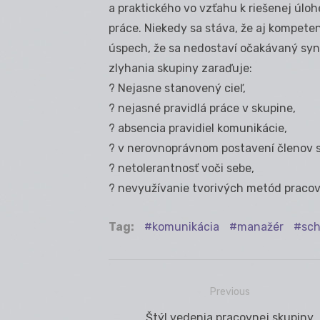
a praktického vo vzťahu k riešenej úloh
práce. Niekedy sa stáva, že aj kompete
úspech, že sa nedostaví očakávaný syne
zlyhania skupiny zaraďuje:
? Nejasne stanovený cieľ,
? nejasné pravidlá práce v skupine,
? absencia pravidiel komunikácie,
? v nerovnoprávnom postavení členov s
? netolerantnosť voči sebe,
? nevyužívanie tvorivých metód pracov
Tag:
komunikácia
manažér
sch
Previous
Navigácia
Previous
Štýl vedenia pracovnej skupiny