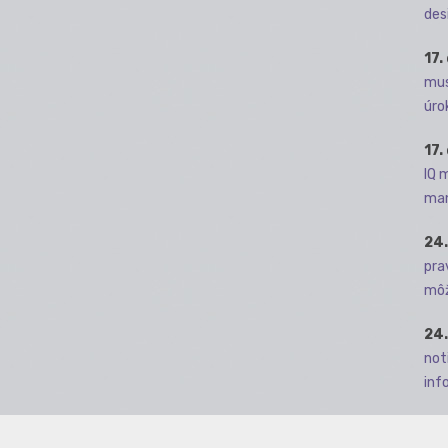
des
17.
mus
úro
17.
IQ 
man
24.
pra
môž
24.
not
info