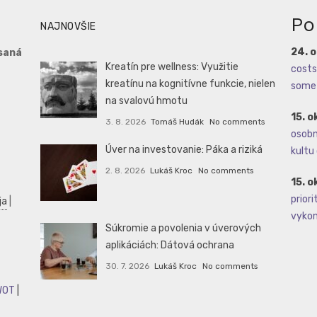
Po
NAJNOVŠIE
24. 
saná
Kreatín pre wellness: Využitie
costs 
kreatínu na kognitívne funkcie, nielen
some 
na svalovú hmotu
15. o
3. 8. 2026
Tomáš Hudák
No comments
osobné
Úver na investovanie: Páka a riziká
kultu 
2. 8. 2026
Lukáš Kroc
No comments
15. o
priori
ja
|
vykoná
Súkromie a povolenia v úverových
aplikáciách: Dátová ochrana
30. 7. 2026
Lukáš Kroc
No comments
WOT
|