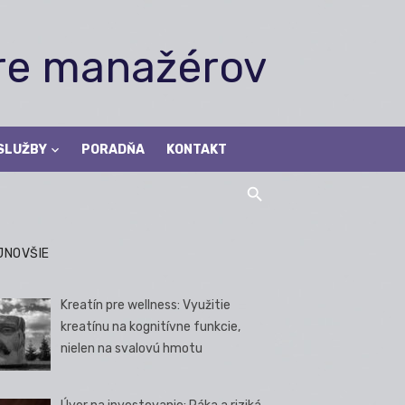
pre manažérov
SLUŽBY
PORADŇA
KONTAKT
JNOVŠIE
Kreatín pre wellness: Využitie
kreatínu na kognitívne funkcie,
nielen na svalovú hmotu