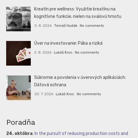
Kreatín pre wellness: Využitie kreatínu na
kognitívne funkcie, nielen na svalovú hmotu
3. 8. 2026
Tomáš Hudák
No comments
Úver na investovanie: Páka a riziká
2. 8. 2026
Lukáš Kroc
No comments
Súkromie a povolenia v úverových aplikáciách:
Dátová ochrana
30. 7. 2026
Lukáš Kroc
No comments
Poradňa
24. októbra
:
In the pursuit of reducing production costs and