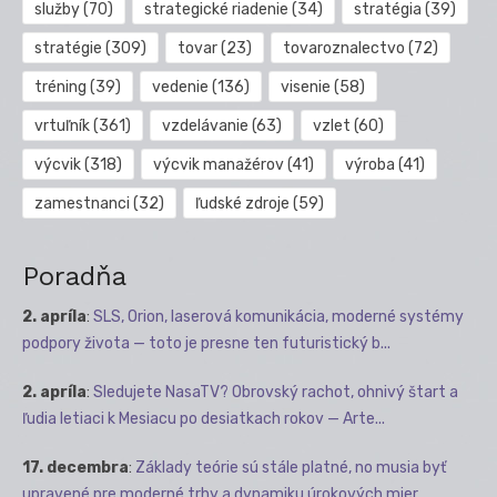
služby
(70)
strategické riadenie
(34)
stratégia
(39)
stratégie
(309)
tovar
(23)
tovaroznalectvo
(72)
tréning
(39)
vedenie
(136)
visenie
(58)
vrtuľník
(361)
vzdelávanie
(63)
vzlet
(60)
výcvik
(318)
výcvik manažérov
(41)
výroba
(41)
zamestnanci
(32)
ľudské zdroje
(59)
Poradňa
2. apríla
:
SLS, Orion, laserová komunikácia, moderné systémy
podpory života — toto je presne ten futuristický b...
2. apríla
:
Sledujete NasaTV? Obrovský rachot, ohnivý štart a
ľudia letiaci k Mesiacu po desiatkach rokov — Arte...
17. decembra
:
Základy teórie sú stále platné, no musia byť
upravené pre moderné trhy a dynamiku úrokových mier.