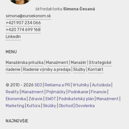
šéfredaktorka
Simona Česaná
simona@euroekonom.sk
+421 907 234 066
+420 774 699 168
LinkedIn
MENU
Manažérska príručka
|
Manažment
|
Manažér
|
Strategické
riadenie
|
Riadenie výroby a predaja
|
Služby
|
Kontakt
© 2010 - 2026
SEO
|
Reklama a PR
|
Vrtuľníky
|
Autoškola
|
Reality
|
Manažment
|
Prijímáčky
|
Podnikanie
|
Financie
|
Ekonomika
|
Zdravie
|
SWOT
|
Podnikateľský plán
|
Manažment
|
Marketing
|
Kultúra
|
Skúšky
|
Obchod
|
Dovolenka
NAJNOVŠIE