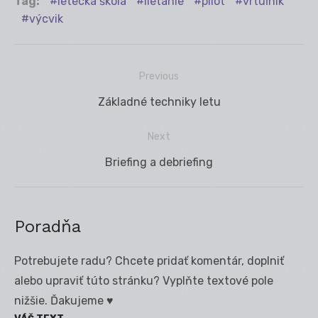
Tag:
letecká škola
lietanie
pilot
vrtuľník
výcvik
Previous
Navigácia
Previous
Základné techniky letu
v
post:
článku
Next
Next
Briefing a debriefing
post:
Poradňa
Potrebujete radu? Chcete pridať komentár, doplniť
alebo upraviť túto stránku? Vyplňte textové pole
nižšie. Ďakujeme ♥