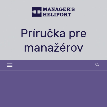
Skip
to
content
Príručka pre
manažérov