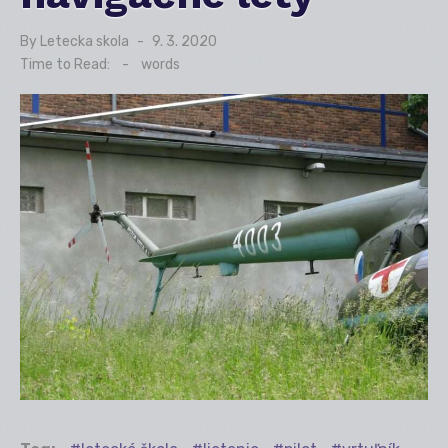
By
Letecka skola
Posted
9. 3. 2020
on
Time to Read:
-
words