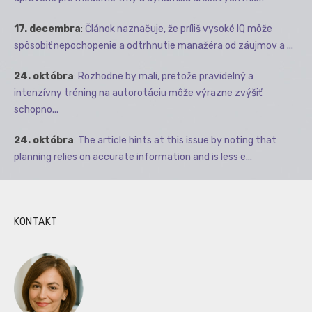
17. decembra
:
Článok naznačuje, že príliš vysoké IQ môže
spôsobiť nepochopenie a odtrhnutie manažéra od záujmov a ...
24. októbra
:
Rozhodne by mali, pretože pravidelný a
intenzívny tréning na autorotáciu môže výrazne zvýšiť
schopno...
24. októbra
:
The article hints at this issue by noting that
planning relies on accurate information and is less e...
KONTAKT