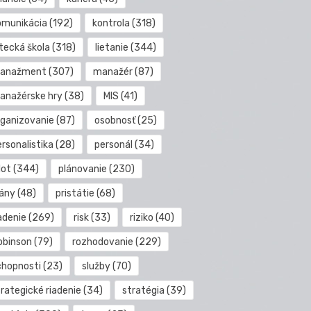
omunikácia
(192)
kontrola
(318)
etecká škola
(318)
lietanie
(344)
anažment
(307)
manažér
(87)
anažérske hry
(38)
MIS
(41)
rganizovanie
(87)
osobnosť
(25)
rsonalistika
(28)
personál
(34)
lot
(344)
plánovanie
(230)
lány
(48)
pristátie
(68)
adenie
(269)
risk
(33)
riziko
(40)
obinson
(79)
rozhodovanie
(229)
chopnosti
(23)
služby
(70)
rategické riadenie
(34)
stratégia
(39)