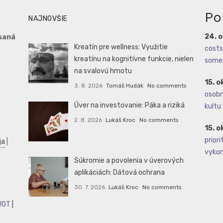
Po
NAJNOVŠIE
24. 
saná
Kreatín pre wellness: Využitie
costs 
kreatínu na kognitívne funkcie, nielen
some 
na svalovú hmotu
15. o
3. 8. 2026
Tomáš Hudák
No comments
osobné
Úver na investovanie: Páka a riziká
kultu 
2. 8. 2026
Lukáš Kroc
No comments
15. o
priori
ja
|
vykoná
Súkromie a povolenia v úverových
aplikáciách: Dátová ochrana
30. 7. 2026
Lukáš Kroc
No comments
WOT
|