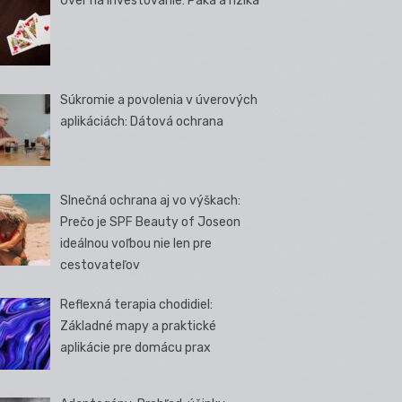
Úver na investovanie: Páka a riziká
Súkromie a povolenia v úverových
aplikáciách: Dátová ochrana
Slnečná ochrana aj vo výškach:
Prečo je SPF Beauty of Joseon
ideálnou voľbou nie len pre
cestovateľov
Reflexná terapia chodidiel:
Základné mapy a praktické
aplikácie pre domácu prax