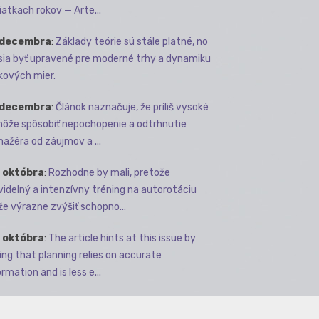
iatkach rokov — Arte...
 decembra
:
Základy teórie sú stále platné, no
ia byť upravené pre moderné trhy a dynamiku
kových mier.
 decembra
:
Článok naznačuje, že príliš vysoké
môže spôsobiť nepochopenie a odtrhnutie
ažéra od záujmov a ...
 októbra
:
Rozhodne by mali, pretože
videlný a intenzívny tréning na autorotáciu
e výrazne zvýšiť schopno...
 októbra
:
The article hints at this issue by
ing that planning relies on accurate
rmation and is less e...