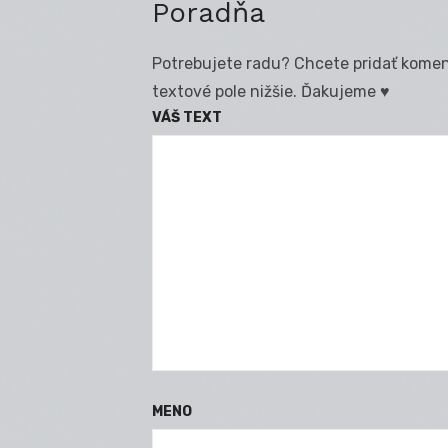
Poradňa
Potrebujete radu? Chcete pridať koment
textové pole nižšie. Ďakujeme ♥
VÁŠ TEXT
MENO