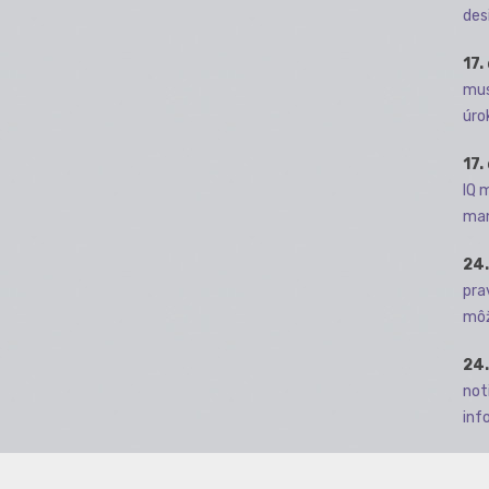
des
17.
mus
úro
17.
IQ 
man
24.
pra
môž
24.
not
info