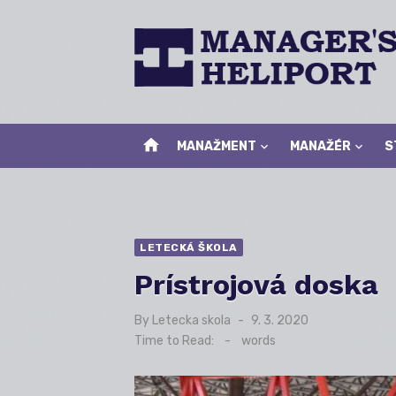
Skip
to
content
home
MANAŽMENT
MANAŽÉR
S
LETECKÁ ŠKOLA
Prístrojová doska
By
Letecka skola
Posted
9. 3. 2020
on
Time to Read:
-
words