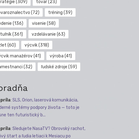
tratégie
(309)
tovar
(23)
ovaroznalectvo
(72)
tréning
(39)
edenie
(136)
visenie
(58)
tuľník
(361)
vzdelávanie
(63)
zlet
(60)
výcvik
(318)
ýcvik manažérov
(41)
výroba
(41)
amestnanci
(32)
ľudské zdroje
(59)
oradňa
apríla
:
SLS, Orion, laserová komunikácia,
erné systémy podpory života — toto je
sne ten futuristický b...
apríla
:
Sledujete NasaTV? Obrovský rachot,
ivý štart a ľudia letiaci k Mesiacu po