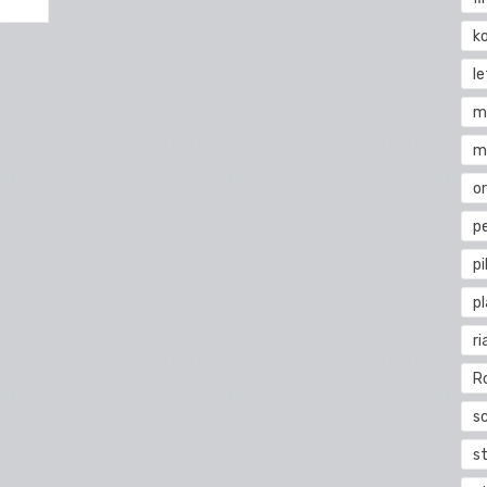
k
l
m
m
o
pe
pi
p
ri
R
s
st