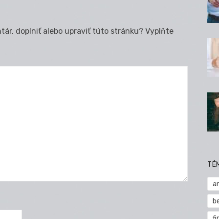
ár, doplniť alebo upraviť túto stránku? Vyplňte
TÉ
a
b
fi