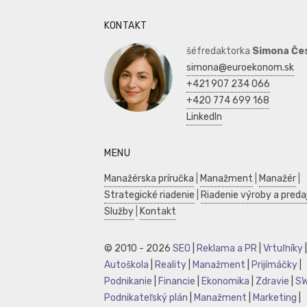
KONTAKT
šéfredaktorka
Simona Če
simona@euroekonom.sk
+421 907 234 066
+420 774 699 168
LinkedIn
MENU
Manažérska príručka
|
Manažment
|
Manažér
|
Strategické riadenie
|
Riadenie výroby a preda
Služby
|
Kontakt
© 2010 - 2026
SEO
|
Reklama a PR
|
Vrtuľníky
|
Autoškola
|
Reality
|
Manažment
|
Prijímáčky
|
Podnikanie
|
Financie
|
Ekonomika
|
Zdravie
|
S
Podnikateľský plán
|
Manažment
|
Marketing
|