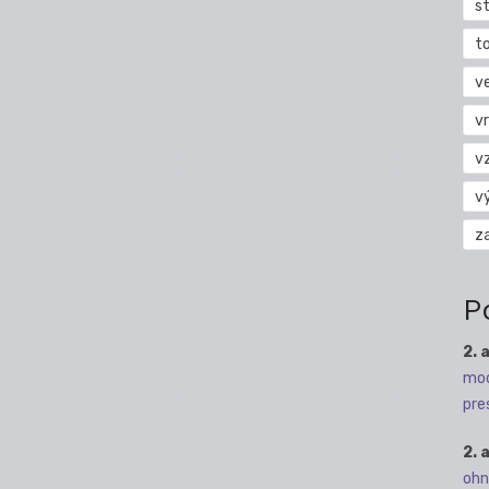
s
t
v
vr
v
v
z
P
2. 
mod
pre
2. 
ohn