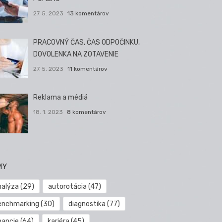
27. 5. 2023
13 komentárov
PRACOVNÝ ČAS, ČAS ODPOČINKU,
DOVOLENKA NA ZOTAVENIE
27. 5. 2023
11 komentárov
Reklama a médiá
18. 1. 2023
8 komentárov
MY
nalýza
(29)
autorotácia
(47)
enchmarking
(30)
diagnostika
(77)
nancie
(64)
kariéra
(45)