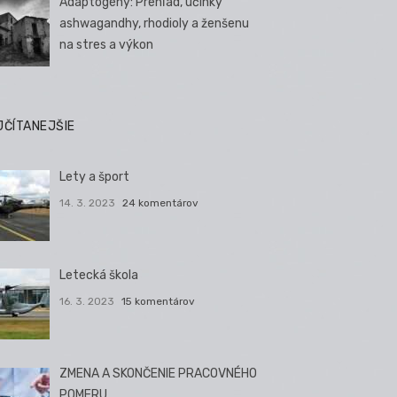
Adaptogény: Prehľad, účinky
ashwagandhy, rhodioly a ženšenu
na stres a výkon
JČÍTANEJŠIE
Lety a šport
14. 3. 2023
24 komentárov
Letecká škola
16. 3. 2023
15 komentárov
ZMENA A SKONČENIE PRACOVNÉHO
POMERU