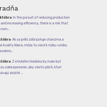
radňa
októbra
:
In the pursuit of reducing production
and increasing efficiency, there is a risk that
com...
któbra
:
Ak sa príliš zdôrazňuje charizma a
 kvality lídera, môže to viesť k riziku vzniku
osobno...
któbra
:
Z etického hľadiska by malo byť
tou zabezpečenie, aby všetci piloti, ktorí
vajú zložité ...