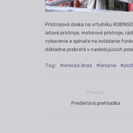
Prístrojová doska na vrtuľníku ROBINS
letové prístroje, motorové prístroje, 
vybavenie a spínače na ovládanie funkci
dôkladne prebratá v nasledujúcich po
Tag:
letecká škola
lietanie
pilo
Previous
Navigácia
Previous
Predletová prehliadka
v
post:
článku