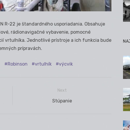
ON R-22 je štandardného usporiadania. Obsahuje
rádiové, rádionavigačné vybavenie, pomocné
í vrtuľníka. Jednotlivé prístroje a ich funkcia bude
NA
zemných prípravách.
t
Robinson
vrtuľník
výcvik
Next
Next
Stúpanie
post: