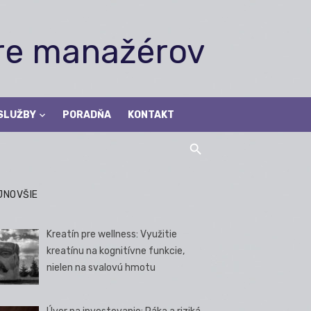
pre manažérov
SLUŽBY
PORADŇA
KONTAKT
JNOVŠIE
Kreatín pre wellness: Využitie
kreatínu na kognitívne funkcie,
nielen na svalovú hmotu