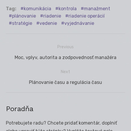
Tag:
komunikácia
kontrola
manažment
plánovanie
riadenie
riadenie operácií
stratégie
vedenie
vyjednávanie
Previous
Navigácia
Previous
Moc, vplyv, autorita a zodpovednosť manažéra
v
post:
článku
Next
Next
Plánovanie času a regulácia času
post:
Poradňa
Potrebujete radu? Chcete pridať komentár, doplniť