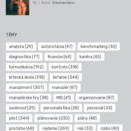
18. 1. 2023
8 komentárov
TÉMY
analýza
(29)
autorotácia
(47)
benchmarking
(30)
diagnostika
(77)
financie
(64)
kariéra
(45)
komunikácia
(192)
kontrola
(318)
letecká škola
(318)
lietanie
(344)
manažment
(307)
manažér
(87)
manažérske hry
(38)
MIS
(41)
organizovanie
(87)
osobnosť
(25)
personalistika
(28)
personál
(34)
pilot
(344)
plánovanie
(230)
plány
(48)
pristátie
(68)
riadenie
(269)
risk
(33)
riziko
(40)