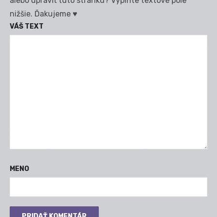
alebo upraviť túto stránku? Vyplňte textové pole
nižšie. Ďakujeme ♥
VÁŠ TEXT
MENO