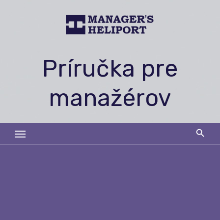
Skip
to
content
Príručka pre
manažérov