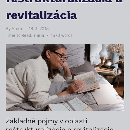
revitalizácia
By
Majka
Posted
18. 3. 2015
on
Time to Read:
7 min
-
1370
words
Základné pojmy v oblasti
reštrukturalizácie a revitalizácie