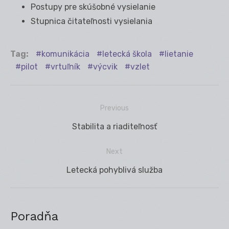
Postupy pre skúšobné vysielanie
Stupnica čitateľnosti vysielania
Tag:
komunikácia
letecká škola
lietanie
pilot
vrtuľník
výcvik
vzlet
Previous
Navigácia
Previous
Stabilita a riaditeľnosť
v
post:
článku
Next
Next
Letecká pohyblivá služba
post:
Poradňa