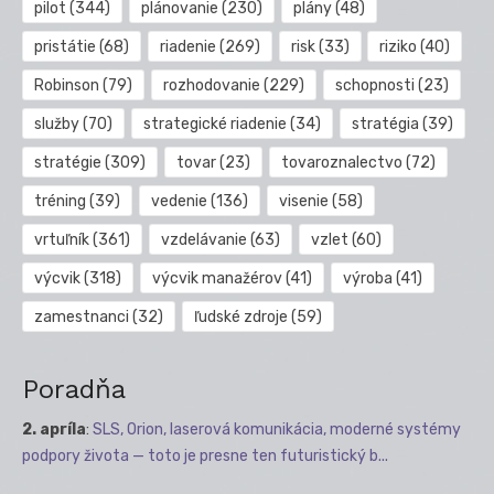
pilot
(344)
plánovanie
(230)
plány
(48)
pristátie
(68)
riadenie
(269)
risk
(33)
riziko
(40)
Robinson
(79)
rozhodovanie
(229)
schopnosti
(23)
služby
(70)
strategické riadenie
(34)
stratégia
(39)
stratégie
(309)
tovar
(23)
tovaroznalectvo
(72)
tréning
(39)
vedenie
(136)
visenie
(58)
vrtuľník
(361)
vzdelávanie
(63)
vzlet
(60)
výcvik
(318)
výcvik manažérov
(41)
výroba
(41)
zamestnanci
(32)
ľudské zdroje
(59)
Poradňa
2. apríla
:
SLS, Orion, laserová komunikácia, moderné systémy
podpory života — toto je presne ten futuristický b...