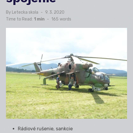
By
Letecka skola
Posted
9. 3. 2020
on
Time to Read:
1 min
-
165
words
Rádiové rušenie, sankcie