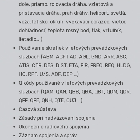
dole, priamo, rolovacia dráha, vzletová a
pristávacia dráha, prah dráhy, heliport, svetlá,
veža, letisko, okruh, vyčkávací obrazec, vietor,
dohľadnosť, teplota rosný bod, tlak, vrtuľník,
lietadlo….)
Používanie skratiek v letových prevádzkových
službách (ABM, ACFT,AD, AGL, GND, ARR, ASC,
ATIS, CTR, DES, DIST, ETA, FIR, FREQ, REQ, HLDG,
HO, RPT, U/S. ADF, DEP …)
Q kódy používané v letových prevádzkových
službách (QAM, QAN, QBB, QBA, QBT, QDM, QDR,
QFF, QFE, QNH, QTE, QUJ …)
Časová sústava
Zásady pri nadväzovaní spojenia
Ukončenie rádiového spojenia
Záznam spojenia a správ