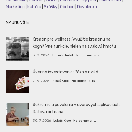
Marketing
|
Kultúra
|
Skúšky
|
Obchod
|
Dovolenka
NAJNOVŠIE
Kreatín pre wellness: Využitie kreatínu na
kognitívne funkcie, nielen na svalovú hmotu
3. 8. 2026
Tomáš Hudák
No comments
Úver na investovanie: Páka a riziká
2. 8. 2026
Lukáš Kroc
No comments
Súkromie a povolenia v úverových aplikáciách:
Dátová ochrana
30. 7. 2026
Lukáš Kroc
No comments