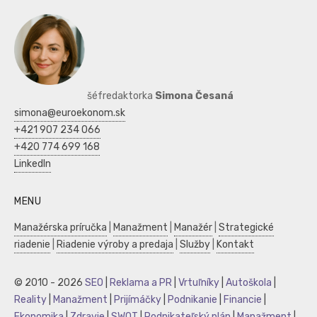
šéfredaktorka
Simona Česaná
simona@euroekonom.sk
+421 907 234 066
+420 774 699 168
LinkedIn
MENU
Manažérska príručka
|
Manažment
|
Manažér
|
Strategické
riadenie
|
Riadenie výroby a predaja
|
Služby
|
Kontakt
© 2010 - 2026
SEO
|
Reklama a PR
|
Vrtuľníky
|
Autoškola
|
Reality
|
Manažment
|
Prijímáčky
|
Podnikanie
|
Financie
|
Ekonomika
|
Zdravie
|
SWOT
|
Podnikateľský plán
|
Manažment
|