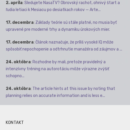
2. apríla
:
Sledujete NasaTV? Obrovský rachot, ohnivý štart a
ľudia letiaci k Mesiacu po desiatkach rokov — Arte...
17. decembra
:
Základy teórie sú stále platné, no musia byť
upravené pre moderné trhy a dynamiku úrokových mier.
17. decembra
:
Článok naznačuje, že príliš vysoké IQ môže
spôsobiť nepochopenie a odtrhnutie manažéra od záujmov a ...
24. októbra
:
Rozhodne by mali, pretože pravidelný a
intenzívny tréning na autorotáciu môže výrazne zvýšiť
schopno...
24. októbra
:
The article hints at this issue by noting that
planning relies on accurate information and is less e...
KONTAKT