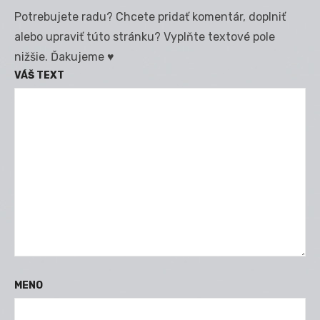
Potrebujete radu? Chcete pridať komentár, doplniť
alebo upraviť túto stránku? Vyplňte textové pole
nižšie. Ďakujeme ♥
VÁŠ TEXT
MENO