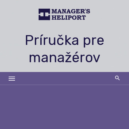
Skip
to
content
Príručka pre
manažérov