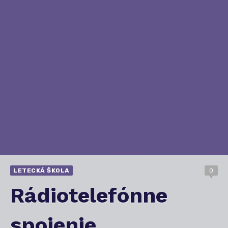
LETECKÁ ŠKOLA
0
Rádiotelefónne
spojenie