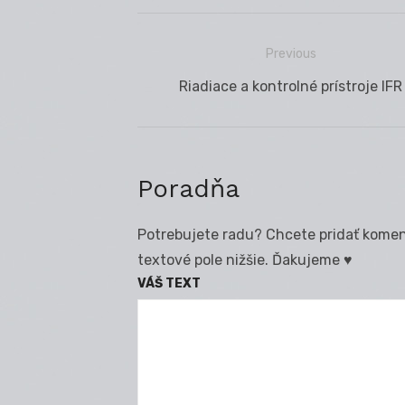
Previous
Navigácia
Previous
Riadiace a kontrolné prístroje IFR
v
post:
článku
Poradňa
Potrebujete radu? Chcete pridať koment
textové pole nižšie. Ďakujeme ♥
VÁŠ TEXT