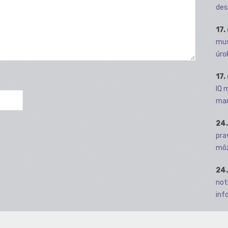
des
17.
mus
úro
17.
IQ 
man
24.
pra
môž
24.
not
info