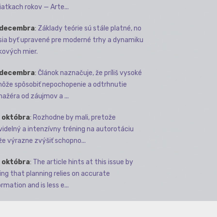
iatkach rokov — Arte...
 decembra
:
Základy teórie sú stále platné, no
ia byť upravené pre moderné trhy a dynamiku
kových mier.
 decembra
:
Článok naznačuje, že príliš vysoké
môže spôsobiť nepochopenie a odtrhnutie
ažéra od záujmov a ...
 októbra
:
Rozhodne by mali, pretože
videlný a intenzívny tréning na autorotáciu
e výrazne zvýšiť schopno...
 októbra
:
The article hints at this issue by
ing that planning relies on accurate
rmation and is less e...