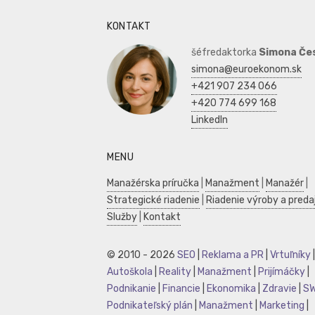
KONTAKT
šéfredaktorka
Simona Če
simona@euroekonom.sk
+421 907 234 066
+420 774 699 168
LinkedIn
MENU
Manažérska príručka
|
Manažment
|
Manažér
|
Strategické riadenie
|
Riadenie výroby a preda
Služby
|
Kontakt
© 2010 - 2026
SEO
|
Reklama a PR
|
Vrtuľníky
|
Autoškola
|
Reality
|
Manažment
|
Prijímáčky
|
Podnikanie
|
Financie
|
Ekonomika
|
Zdravie
|
S
Podnikateľský plán
|
Manažment
|
Marketing
|