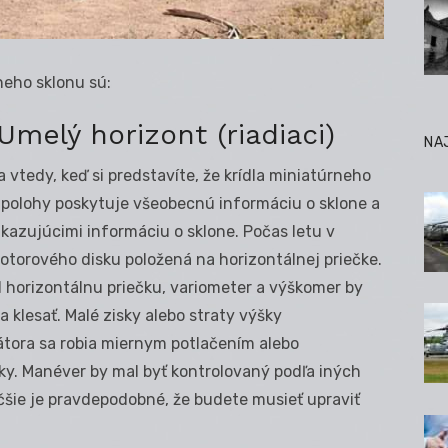
neho sklonu sú:
melý horizont (riadiaci)
NA
a vtedy, keď si predstavíte, že krídla miniatúrneho
eľ polohy poskytuje všeobecnú informáciu o sklone a
 ukazujúcimi informáciu o sklone. Počas letu v
otorového disku položená na horizontálnej priečke.
 horizontálnu priečku, variometer a výškomer by
a klesať. Malé zisky alebo straty výšky
átora sa robia miernym potlačením alebo
ky. Manéver by mal byť kontrolovaný podľa iných
čšie je pravdepodobné, že budete musieť upraviť