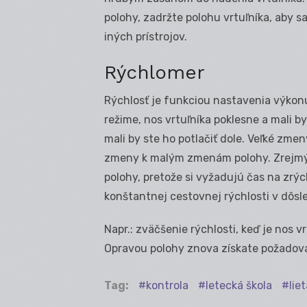
polohy, zadržte polohu vrtuľníka, aby 
iných prístrojov.
Rýchlomer
Rýchlosť je funkciou nastavenia výkonu
režime, nos vrtuľníka poklesne a mali by
mali by ste ho potlačiť dole. Veľké zm
zmeny k malým zmenám polohy. Zrejmý 
polohy, pretože si vyžadujú čas na zrý
konštantnej cestovnej rýchlosti v dôs
Napr.: zväčšenie rýchlosti, keď je nos v
Opravou polohy znova získate požadova
Tag:
kontrola
letecká škola
lie