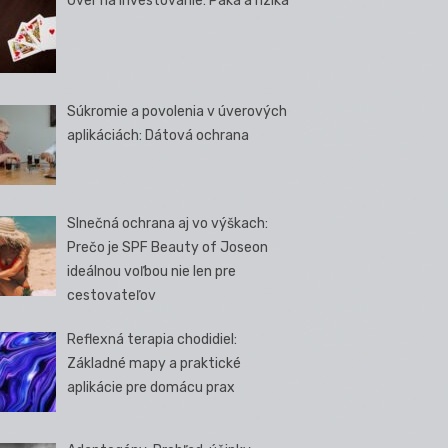
Úver na investovanie: Páka a riziká
Súkromie a povolenia v úverových
aplikáciách: Dátová ochrana
Slnečná ochrana aj vo výškach:
Prečo je SPF Beauty of Joseon
ideálnou voľbou nie len pre
cestovateľov
Reflexná terapia chodidiel:
Základné mapy a praktické
aplikácie pre domácu prax