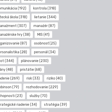
omunikácia
(192)
kontrola
(318)
etecká škola
(318)
lietanie
(344)
anažment
(307)
manažér
(87)
anažérske hry
(38)
MIS
(41)
rganizovanie
(87)
osobnosť
(25)
rsonalistika
(28)
personál
(34)
lot
(344)
plánovanie
(230)
lány
(48)
pristátie
(68)
adenie
(269)
risk
(33)
riziko
(40)
obinson
(79)
rozhodovanie
(229)
chopnosti
(23)
služby
(70)
rategické riadenie
(34)
stratégia
(39)