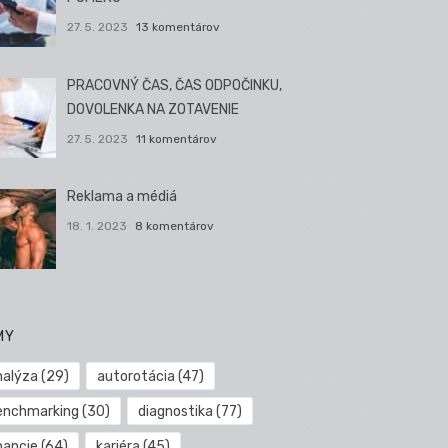
27. 5. 2023
13 komentárov
PRACOVNÝ ČAS, ČAS ODPOČINKU,
DOVOLENKA NA ZOTAVENIE
27. 5. 2023
11 komentárov
Reklama a médiá
18. 1. 2023
8 komentárov
MY
nalýza
(29)
autorotácia
(47)
enchmarking
(30)
diagnostika
(77)
nancie
(64)
kariéra
(45)