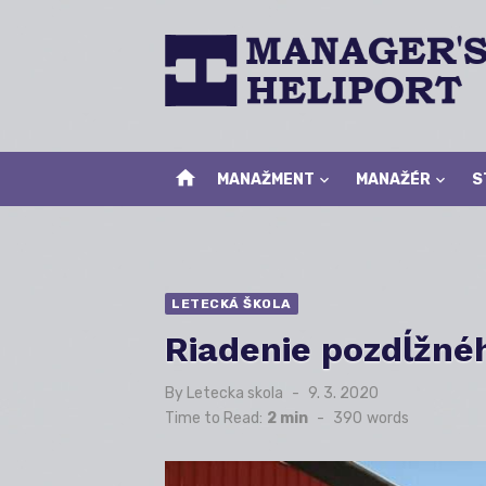
Skip
to
content
home
MANAŽMENT
MANAŽÉR
S
LETECKÁ ŠKOLA
Riadenie pozdĺžné
By
Letecka skola
Posted
9. 3. 2020
on
Time to Read:
2 min
-
390
words