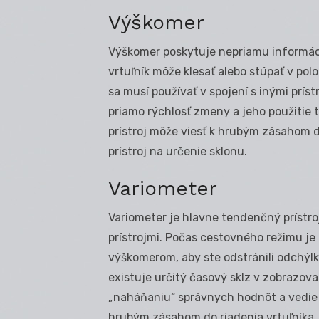
Výškomer
Výškomer poskytuje nepriamu informáci
vrtuľník môže klesať alebo stúpať v po
sa musí používať v spojení s inými prís
priamo rýchlosť zmeny a jeho použitie
prístroj môže viesť k hrubým zásahom d
prístroj na určenie sklonu.
Variometer
Variometer je hlavne tendenčný prístro
prístrojmi. Počas cestovného režimu je 
výškomerom, aby ste odstránili odchýlky
existuje určitý časový sklz v zobrazovan
„naháňaniu“ správnych hodnôt a vedie 
hrubým zásahom do riadenia vrtuľníka. A