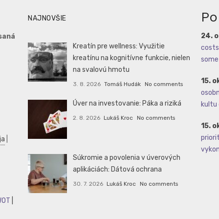
Po
NAJNOVŠIE
24. 
saná
Kreatín pre wellness: Využitie
costs 
kreatínu na kognitívne funkcie, nielen
some 
na svalovú hmotu
15. o
3. 8. 2026
Tomáš Hudák
No comments
osobné
Úver na investovanie: Páka a riziká
kultu 
2. 8. 2026
Lukáš Kroc
No comments
15. o
priori
ja
|
vykoná
Súkromie a povolenia v úverových
aplikáciách: Dátová ochrana
30. 7. 2026
Lukáš Kroc
No comments
WOT
|