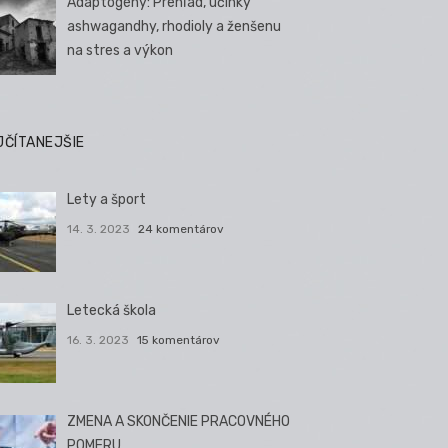
Adaptogény: Prehľad, účinky
ashwagandhy, rhodioly a ženšenu
na stres a výkon
JČÍTANEJŠIE
Lety a šport
14. 3. 2023
24 komentárov
Letecká škola
16. 3. 2023
15 komentárov
ZMENA A SKONČENIE PRACOVNÉHO
POMERU