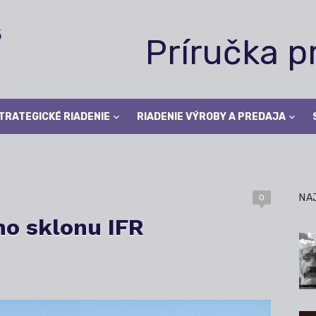
Príručka 
TRATEGICKÉ RIADENIE
RIADENIE VÝROBY A PREDAJA
NA
0
ho sklonu IFR