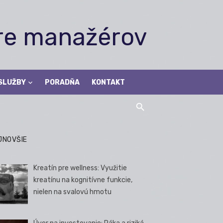
pre manažérov
SLUŽBY
PORADŇA
KONTAKT
JNOVŠIE
Kreatín pre wellness: Využitie
kreatínu na kognitívne funkcie,
nielen na svalovú hmotu