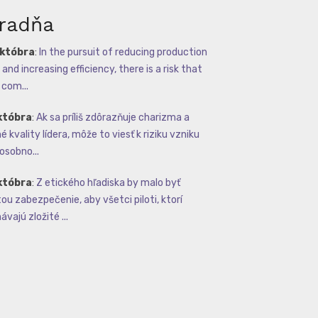
radňa
októbra
:
In the pursuit of reducing production
and increasing efficiency, there is a risk that
com...
któbra
:
Ak sa príliš zdôrazňuje charizma a
 kvality lídera, môže to viesť k riziku vzniku
osobno...
któbra
:
Z etického hľadiska by malo byť
tou zabezpečenie, aby všetci piloti, ktorí
vajú zložité ...