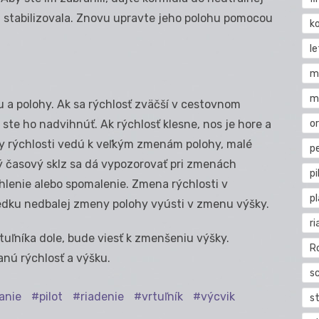
sa stabilizovala. Znovu upravte jeho polohu pomocou
k
l
m
m
 a polohy. Ak sa rýchlosť zväčší v cestovnom
o
 ste ho nadvihnúť. Ak rýchlosť klesne, nos je hore a
eny rýchlosti vedú k veľkým zmenám polohy, malé
pe
časový sklz sa dá vypozorovať pri zmenách
pi
chlenie alebo spomalenie. Zmena rýchlosti v
p
ledku nedbalej zmeny polohy vyústi v zmenu výšky.
ri
rtuľníka dole, bude viesť k zmenšeniu výšky.
R
nú rýchlosť a výšku.
s
tanie
pilot
riadenie
vrtuľník
výcvik
st