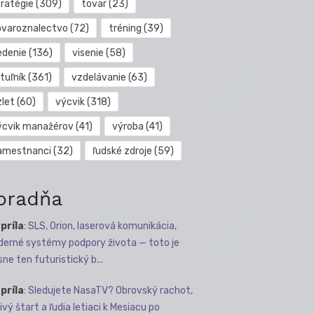
tratégie
(309)
tovar
(23)
ovaroznalectvo
(72)
tréning
(39)
edenie
(136)
visenie
(58)
tuľník
(361)
vzdelávanie
(63)
zlet
(60)
výcvik
(318)
ýcvik manažérov
(41)
výroba
(41)
amestnanci
(32)
ľudské zdroje
(59)
oradňa
apríla
:
SLS, Orion, laserová komunikácia,
erné systémy podpory života — toto je
sne ten futuristický b...
apríla
:
Sledujete NasaTV? Obrovský rachot,
ivý štart a ľudia letiaci k Mesiacu po