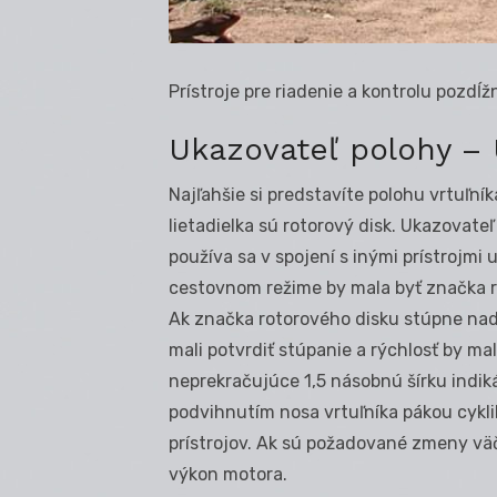
Prístroje pre riadenie a kontrolu pozdĺž
Ukazovateľ polohy – U
Najľahšie si predstavíte polohu vrtuľník
lietadielka sú rotorový disk. Ukazovat
používa sa v spojení s inými prístrojmi
cestovnom režime by mala byť značka r
Ak značka rotorového disku stúpne nad
mali potvrdiť stúpanie a rýchlosť by mal
neprekračujúce 1,5 násobnú šírku indik
podvihnutím nosa vrtuľníka pákou cykli
prístrojov. Ak sú požadované zmeny vä
výkon motora.