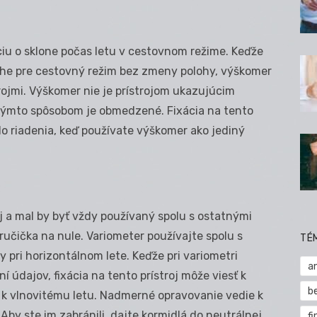
u o sklone počas letu v cestovnom režime. Keďže
lohe pre cestovný režim bez zmeny polohy, výškomer
trojmi. Výškomer nie je prístrojom ukazujúcim
 týmto spôsobom je obmedzené. Fixácia na tento
o riadenia, keď používate výškomer ako jediný
j a mal by byť vždy používaný spolu s ostatnými
ručička na nule. Variometer používajte spolu s
TÉ
 pri horizontálnom lete. Keďže pri variometri
a
í údajov, fixácia na tento prístroj môže viesť k
b
k vlnovitému letu. Nadmerné opravovanie vedie k
by ste im zabránili, dajte kormidlá do neutrálnej
fi