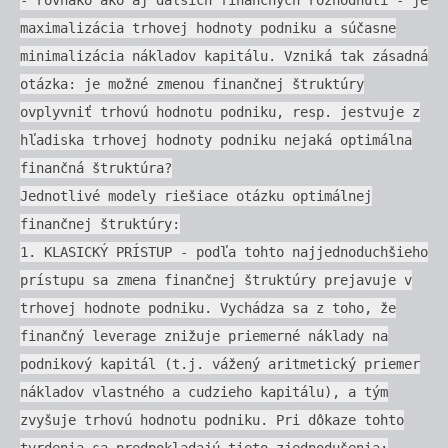
maximalizácia trhovej hodnoty podniku a súčasne
minimalizácia nákladov kapitálu. Vzniká tak zásadná
otázka: je možné zmenou finančnej štruktúry
ovplyvniť trhovú hodnotu podniku, resp. jestvuje z
hľadiska trhovej hodnoty podniku nejaká optimálna
finančná štruktúra?
Jednotlivé modely riešiace otázku optimálnej
finančnej štruktúry:
1. KLASICKÝ PRÍSTUP - podľa tohto najjednoduchšieho
prístupu sa zmena finančnej štruktúry prejavuje v
trhovej hodnote podniku. Vychádza sa z toho, že
finančný leverage znižuje priemerné náklady na
podnikový kapitál (t.j. vážený aritmetický priemer
nákladov vlastného a cudzieho kapitálu), a tým
zvyšuje trhovú hodnotu podniku. Pri dôkaze tohto
tvrdenia sa predpokladajú tieto zjednodušenia: