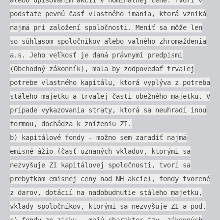
podstate pevnú časť vlastného imania, ktorá vzniká
najmä pri založení spoločnosti. Meniť sa môže len
so súhlasom spoločníkov alebo valného zhromaždenia
a.s. Jeho veľkosť je daná právnymi predpismi
(Obchodný zákonník), mala by zodpovedať trvalej
potrebe vlastného kapitálu, ktorá vyplýva z potreba
stáleho majetku a trvalej časti obežného majetku. V
prípade vykazovania straty, ktorá sa neuhradí inou
formou, dochádza k zníženiu ZI.
b) kapitálové fondy - možno sem zaradiť najmä
emisné ážio (časť uznaných vkladov, ktorými sa
nezvyšuje ZI kapitálovej spoločnosti, tvorí sa
prebytkom emisnej ceny nad NH akcie), fondy tvorené
z darov, dotácií na nadobudnutie stáleho majetku,
vklady spoločníkov, ktorými sa nezvyšuje ZI a pod.
c) fondy zo zisku - majú charakter tzv. zákonných