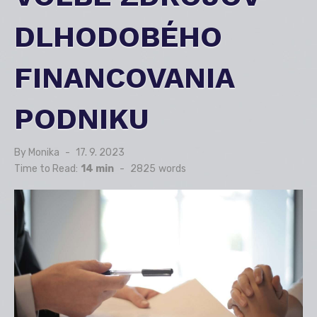
DLHODOBÉHO
FINANCOVANIA
PODNIKU
By
Monika
Posted
17. 9. 2023
on
Time to Read:
14 min
-
2825
words