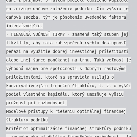
sa znižuje daňové zaťaženie podniku. Čím vyššia je
daňová sadzba, tým je pôsobenie uvedeného faktora
intenzívnejšie.
- FINANČNÁ VOĽNOSŤ FIRMY - znamená taký stupeň jej
likvidity, aby mala zabezpečenú rýchlu dostupnosť
peňazí na využitie dobrej investičnej príležitosti
alebo inej šance ponúkanej na trhu. Taká voľnosť je
výhodná najmä pre spoločnosti s dobrými rastovými
príležitosťami, ktoré sa spravidla usilujú o
konzervatívnejšiu finančnú štruktúru, t. z. o vyšší
podiel vlastného kapitálu, ktorý umožňuje vyššiu
pružnosť pri rozhodovaní.
Modelové prístupy k riešeniu optimálnej finančnej
štruktúry podniku
Kritériom optimalizácie finančnej štruktúry podniku
- rovnako ako aj ďalších finančných rozhodnutí - je