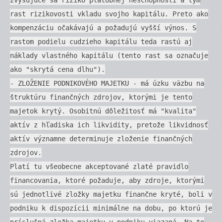
rast rizikovosti vkladu svojho kapitálu. Preto ako
kompenzáciu očakávajú a požadujú vyšší výnos. S
rastom podielu cudzieho kapitálu teda rastú aj
náklady vlastného kapitálu (tento rast sa označuje
ako "skrytá cena dlhu").
- ZLOŽENIE PODNIKOVÉHO MAJETKU - má úzku väzbu na
štruktúru finančných zdrojov, ktorými je tento
majetok krytý. Osobitnú dôležitosť má "kvalita"
aktív z hľadiska ich likvidity, pretože likvidnosť
aktív významne determinuje zloženie finančných
zdrojov.
Platí tu všeobecne akceptované zlaté pravidlo
financovania, ktoré požaduje, aby zdroje, ktorými
sú jednotlivé zložky majetku finančne kryté, boli v
podniku k dispozícii minimálne na dobu, po ktorú je
príslušná zložka majetku v podniku viazaná. Na to