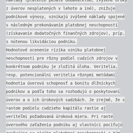
z úverov nesplatených v lehote a iné), znižuje
podnikové výnosy, vznikajú zvýšené náklady spojené
s následným prekonávaním platobnej neschopnosti
(získavanie dodatočných finančných zdrojov), príp.
s nútenou likvidáciou podniku.
Hodnotové ocenenie rizika vzniku platobnej
neschopnosti pre rôzny podiel cudzích zdrojov v
konkrétnom podniku je zložitá úloha. Veritelia,
resp. potencionálni veritelia rôznymi metódami
hodnotia úverovú schopnosť a bonitu dlžníckych
podnikov a podľa toho sa rozhodujú o poskytovaní
úverov a o ich úrokových sadzbách. Je zrejmé, že s
rastom podielu cudzieho kapitálu rastie aj
veriteľmi požadovaná úroková miera. Pri raste
úverového zaťaženia podniku aj vlastníci pociťujú
zvyšujúce sa riziko platobnej neschopnosti a tým