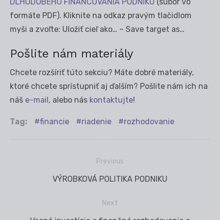
DLHODOBÉHO FINANCOVANIA PODNIKU
(súbor vo
formáte PDF). Kliknite na odkaz pravým tlačidlom
myši a zvoľte: Uložiť cieľ ako… – Save target as…
Pošlite nám materiály
Chcete rozšíriť túto sekciu? Máte dobré materiály,
ktoré chcete sprístupniť aj ďalším? Pošlite nám ich na
náš
e-mail
, alebo nás
kontaktujte
!
Tag:
financie
riadenie
rozhodovanie
Previous
Navigácia
Previous
VÝROBKOVÁ POLITIKA PODNIKU
v
post:
článku
Next