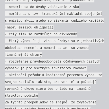
- neberie sa do úvahy zdaňovanie zisku
- neráta sa s tzv. transakčnými nákladmi spojenými
s emisiou akcií alebo so získaním cudzieho kapitálu
(napr. emisiou obligácií)
- celý zisk sa rozdeľuje na dividendy
- čistý výnos (t.j. zisk a úroky) sa v jednotlivých
obdobiach nemení, a nemení sa ani so zmenou
finančnej štruktúry
- rozdelenie pravdepodobnosti očakávaných čistých
výnosov je pre všetkých investorov rovnaké
- akcionári požadujú konštantné percento výnosu zo
svojho kapitálu takisto, ako veritelia požadujú
rovnakú úrokovú mieru bez ohľadu na finančnú
štruktúru podniku
Za týchto predpokladov je zrejmé, že zvyšovanie
podielu cudzieho kapitálu vedie k znižovaniu