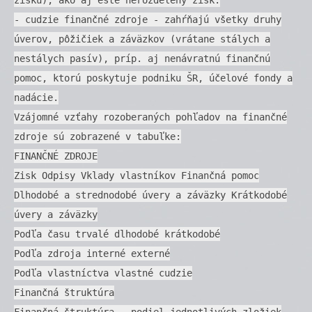
- cudzie finančné zdroje - zahŕňajú všetky druhy
úverov, pôžičiek a záväzkov (vrátane stálych a
nestálych pasív), príp. aj nenávratnú finančnú
pomoc, ktorú poskytuje podniku ŠR, účelové fondy a
nadácie.
Vzájomné vzťahy rozoberaných pohľadov na finančné
zdroje sú zobrazené v tabuľke:
FINANČNÉ ZDROJE
Zisk Odpisy Vklady vlastníkov Finančná pomoc
Dlhodobé a strednodobé úvery a záväzky Krátkodobé
úvery a záväzky
Podľa času trvalé dlhodobé krátkodobé
Podľa zdroja interné externé
Podľa vlastníctva vlastné cudzie
Finančná štruktúra
Finančná štruktúra - podiel jednotlivých zložiek