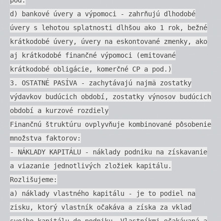
d) bankové úvery a výpomoci - zahrňujú dlhodobé
úvery s lehotou splatnosti dlhšou ako 1 rok, bežné
krátkodobé úvery, úvery na eskontované zmenky, ako
aj krátkodobé finančné výpomoci (emitované
krátkodobé obligácie, komerčné CP a pod.)
3. OSTATNÉ PASÍVA - zachytávajú najmä zostatky
výdavkov budúcich období, zostatky výnosov budúcich
období a kurzové rozdiely
Finančnú štruktúru ovplyvňuje kombinované pôsobenie
množstva faktorov:
- NÁKLADY KAPITÁLU - náklady podniku na získavanie
a viazanie jednotlivých zložiek kapitálu.
Rozlišujeme:
a) náklady vlastného kapitálu - je to podiel na
zisku, ktorý vlastník očakáva a získa za vklad
svojho kapitálu do podniku. Vlastníkmi očakávaná a