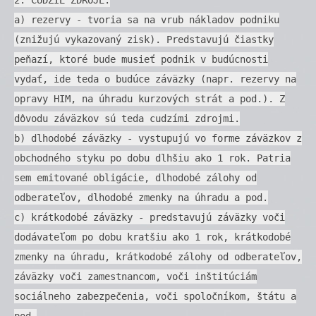
a) rezervy - tvoria sa na vrub nákladov podniku
(znižujú vykazovaný zisk). Predstavujú čiastky
peňazí, ktoré bude musieť podnik v budúcnosti
vydať, ide teda o budúce záväzky (napr. rezervy na
opravy HIM, na úhradu kurzových strát a pod.). Z
dôvodu záväzkov sú teda cudzími zdrojmi.
b) dlhodobé záväzky - vystupujú vo forme záväzkov z
obchodného styku po dobu dlhšiu ako 1 rok. Patria
sem emitované obligácie, dlhodobé zálohy od
odberateľov, dlhodobé zmenky na úhradu a pod.
c) krátkodobé záväzky - predstavujú záväzky voči
dodávateľom po dobu kratšiu ako 1 rok, krátkodobé
zmenky na úhradu, krátkodobé zálohy od odberateľov,
záväzky voči zamestnancom, voči inštitúciám
sociálneho zabezpečenia, voči spoločníkom, štátu a
pod.