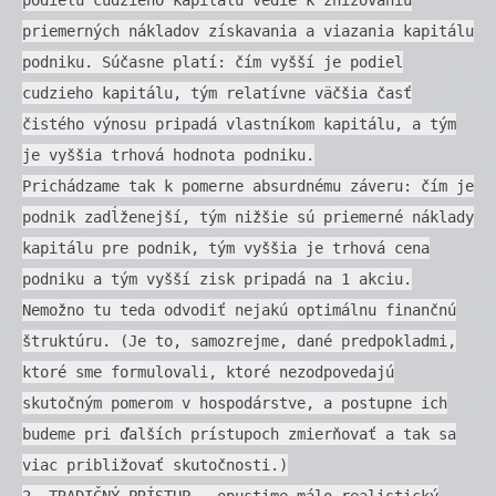
priemerných nákladov získavania a viazania kapitálu
podniku. Súčasne platí: čím vyšší je podiel
cudzieho kapitálu, tým relatívne väčšia časť
čistého výnosu pripadá vlastníkom kapitálu, a tým
je vyššia trhová hodnota podniku.
Prichádzame tak k pomerne absurdnému záveru: čím je
podnik zadĺženejší, tým nižšie sú priemerné náklady
kapitálu pre podnik, tým vyššia je trhová cena
podniku a tým vyšší zisk pripadá na 1 akciu.
Nemožno tu teda odvodiť nejakú optimálnu finančnú
štruktúru. (Je to, samozrejme, dané predpokladmi,
ktoré sme formulovali, ktoré nezodpovedajú
skutočným pomerom v hospodárstve, a postupne ich
budeme pri ďalších prístupoch zmierňovať a tak sa
viac približovať skutočnosti.)
2. TRADIČNÝ PRÍSTUP - opustime málo realistický