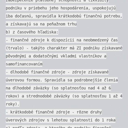
podniku v priebehu jeho hospodárenia, uspokojujú
iba dočasnú, spravidla krátkodobú finančnú potrebu,
a získavajú sa na peňažnom trhu
b) z časového hľadiska:
- finančné zdroje k dispozícii na neobmedzený čas
(trvalo) - takýto charakter má ZI podniku získavané
pôvodnými a dodatočnými vkladmi vlastníkov a
samofinancovaním
- dlhodobé finančné zdroje - zdroje získavané
úverovou formou. Spravidla sa podrobnejšie členia
na dlhodobé záväzky (so splatnosťou nad 4 až 6
rokov) a strednodobé záväzky (so splatnosťou 1 až 4
roky).
- krátkodobé finančné zdroje - rôzne druhy
úverových zdrojov s lehotou splatnosti do 1 roka
c) podľa zdroja, z ktorého do podniku finančné