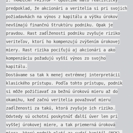
predpoklad, že akcionári a veritelia si pri svojich
požiadavkách na výnos z kapitálu a výšku úrokov
nevšímajú finančnú štruktúru podniku. Opak je
pravdou. Rast zadĺženosti podniku zvyšuje riziko
veriteľov, ktorí ho kompenzujú zvýšením úrokovej
miery. Rast rizika pociťujú aj akcionári a ako
kompenzáciu požadujú vyšší výnos zo svojho
kapitálu.
Dostávame sa tak k menej extrémnej interpretácii
klasického prístupu. Podľa tohto prístupu, podnik
si môže požičiavať za bežnú úrokovú mieru až do
okamihu, keď začnú veritelia považovať mieru
zadĺženosti za takú, ktorá zvyšuje ich riziko.
Odvtedy sú ochotní poskytnúť ďalší úver len pri
vyššej úrokovej miere, a tak priemerná úroková
miera, ktorú podnik platí za cudzí kapitál (NCK),