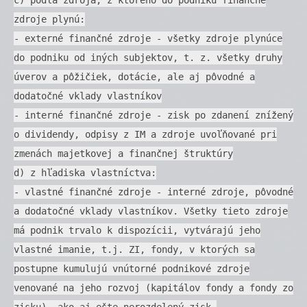
zdroje plynú:
- externé finančné zdroje - všetky zdroje plynúce
do podniku od iných subjektov, t. z. všetky druhy
úverov a pôžičiek, dotácie, ale aj pôvodné a
dodatočné vklady vlastníkov
- interné finančné zdroje - zisk po zdanení znížený
o dividendy, odpisy z IM a zdroje uvoľňované pri
zmenách majetkovej a finančnej štruktúry
d) z hľadiska vlastníctva:
- vlastné finančné zdroje - interné zdroje, pôvodné
a dodatočné vklady vlastníkov. Všetky tieto zdroje
má podnik trvalo k dispozícii, vytvárajú jeho
vlastné imanie, t.j. ZI, fondy, v ktorých sa
postupne kumulujú vnútorné podnikové zdroje
venované na jeho rozvoj (kapitálov fondy a fondy zo
zisku), ako aj ešte nerozdelený zisk.