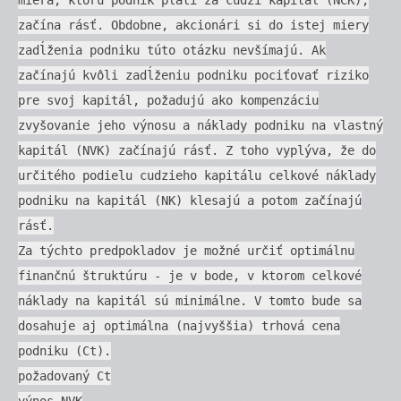
začína rásť. Obdobne, akcionári si do istej miery
zadĺženia podniku túto otázku nevšímajú. Ak
začínajú kvôli zadĺženiu podniku pociťovať riziko
pre svoj kapitál, požadujú ako kompenzáciu
zvyšovanie jeho výnosu a náklady podniku na vlastný
kapitál (NVK) začínajú rásť. Z toho vyplýva, že do
určitého podielu cudzieho kapitálu celkové náklady
podniku na kapitál (NK) klesajú a potom začínajú
rásť.
Za týchto predpokladov je možné určiť optimálnu
finančnú štruktúru - je v bode, v ktorom celkové
náklady na kapitál sú minimálne. V tomto bude sa
dosahuje aj optimálna (najvyššia) trhová cena
podniku (Ct).
požadovaný Ct
výnos NVK