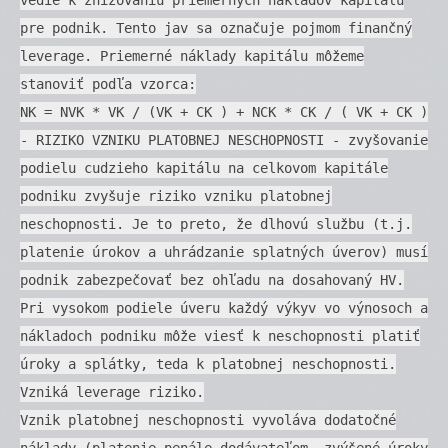
pre podnik. Tento jav sa označuje pojmom finančný
leverage. Priemerné náklady kapitálu môžeme
stanoviť podľa vzorca:
NK = NVK * VK / (VK + CK ) + NCK * CK / ( VK + CK )
- RIZIKO VZNIKU PLATOBNEJ NESCHOPNOSTI - zvyšovanie
podielu cudzieho kapitálu na celkovom kapitále
podniku zvyšuje riziko vzniku platobnej
neschopnosti. Je to preto, že dlhovú službu (t.j.
platenie úrokov a uhrádzanie splatných úverov) musí
podnik zabezpečovať bez ohľadu na dosahovaný HV.
Pri vysokom podiele úveru každý výkyv vo výnosoch a
nákladoch podniku môže viesť k neschopnosti platiť
úroky a splátky, teda k platobnej neschopnosti.
Vzniká leverage riziko.
Vznik platobnej neschopnosti vyvoláva dodatočné
náklady (platenie penále dodávateľom, zvýšené úroky