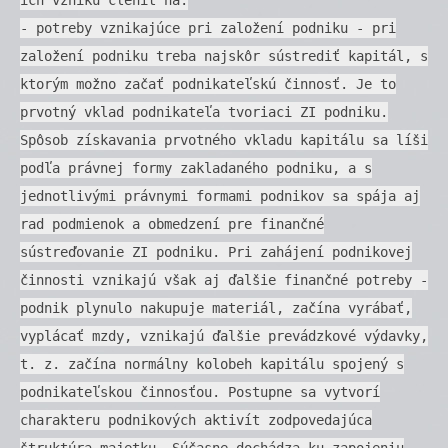
- potreby vznikajúce pri založení podniku - pri
založení podniku treba najskôr sústrediť kapitál, s
ktorým možno začať podnikateľskú činnosť. Je to
prvotný vklad podnikateľa tvoriaci ZI podniku.
Spôsob získavania prvotného vkladu kapitálu sa líši
podľa právnej formy zakladaného podniku, a s
jednotlivými právnymi formami podnikov sa spája aj
rad podmienok a obmedzení pre finančné
sústreďovanie ZI podniku. Pri zahájení podnikovej
činnosti vznikajú však aj ďalšie finančné potreby -
podnik plynulo nakupuje materiál, začína vyrábať,
vyplácať mzdy, vznikajú ďalšie prevádzkové výdavky,
t. z. začína normálny kolobeh kapitálu spojený s
podnikateľskou činnosťou. Postupne sa vytvorí
charakteru podnikových aktivít zodpovedajúca
štruktúra majetku. Súčasne dochádza ku zapojeniu