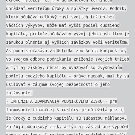
uhrádzať veriteľom úroky a splátky úverov. Podnik,
ktorý očakáva celkový rast svojich tržieb bez
väčších výkyvov, môže mať vyšší podiel cudzieho
kapitálu, pretože očakávaný vývoj jeho cash flow je
zárukou plnenia aj vyšších záväzkov voči veriteľom.
Ak podnik očakáva v dôsledku zhoršenia konjunktúry
vo svojom odbore podnikania zníženie svojich tržieb
a tým aj ziskov, nemal by uvažovať so zvyšovaním
podielu cudzieho kapitálu - práve naopak, mal by sa
usilovať v záujme svojej bezpečnosti o jeho
znižovanie.
- INTENZITA ZDAŇOVANIA PODNIKOVÉHO ZISKU - pre
formovanie finančnej štruktúry je dôležitá preto,
že úroky z cudzieho kapitálu sú súčasťou nákladov,
znižujú podnikový zisk, a tým aj základ pre výpočet
dane z príjmov. S rastom podielu cudzieho kapitálu