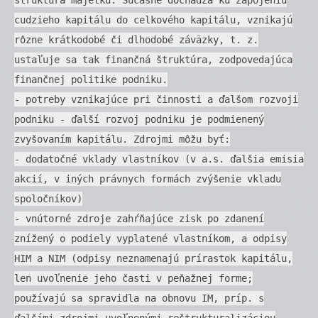
cudzieho kapitálu do celkového kapitálu, vznikajú
rôzne krátkodobé či dlhodobé záväzky, t. z.
ustaľuje sa tak finančná štruktúra, zodpovedajúca
finančnej politike podniku.
- potreby vznikajúce pri činnosti a ďalšom rozvoji
podniku - ďalší rozvoj podniku je podmienený
zvyšovaním kapitálu. Zdrojmi môžu byť:
- dodatočné vklady vlastníkov (v a.s. ďalšia emisia
akcií, v iných právnych formách zvýšenie vkladu
spoločníkov)
- vnútorné zdroje zahŕňajúce zisk po zdanení
znížený o podiely vyplatené vlastníkom, a odpisy
HIM a NIM (odpisy neznamenajú prírastok kapitálu,
len uvoľnenie jeho časti v peňažnej forme;
používajú sa spravidla na obnovu IM, príp. s
ďalšími zdrojmi uvoľnenými reštrukturalizáciou