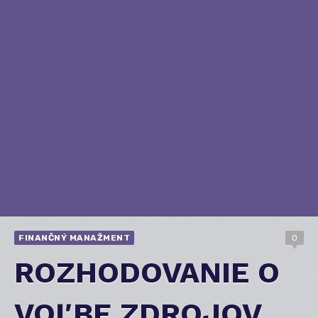
FINANČNÝ MANAŽMENT
0
ROZHODOVANIE O
VOĽBE ZDROJOV