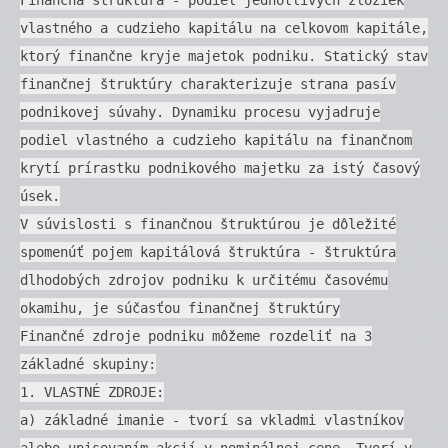
vlastného a cudzieho kapitálu na celkovom kapitále,
ktorý finančne kryje majetok podniku. Statický stav
finančnej štruktúry charakterizuje strana pasív
podnikovej súvahy. Dynamiku procesu vyjadruje
podiel vlastného a cudzieho kapitálu na finančnom
krytí prírastku podnikového majetku za istý časový
úsek.
V súvislosti s finančnou štruktúrou je dôležité
spomenúť pojem kapitálová štruktúra - štruktúra
dlhodobých zdrojov podniku k určitému časovému
okamihu, je súčasťou finančnej štruktúry
Finančné zdroje podniku môžeme rozdeliť na 3
základné skupiny:
1. VLASTNÉ ZDROJE:
a) základné imanie - tvorí sa vkladmi vlastníkov
alebo upisovaním akcií v nominálnej cene. Tvorí v