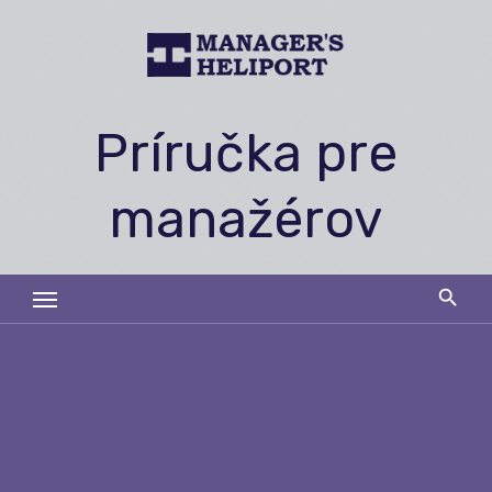
Skip
to
content
Príručka pre
manažérov