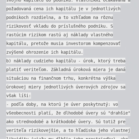
požadovaná cena ich kapitálu je v jednotlivých
podnikoch rozdielna, a to vzhľadom na rôznu
rizikovosť vkladu do príslušného podniku. S
rastúcim rizikom rastú aj náklady vlastného
kapitálu, pretože musia investorom kompenzovať
zvýšené ohrozenie ich kapitálu.
b) náklady cudzieho kapitálu - úrok, ktorý treba
platiť veriteľom. Základná úroková miera je daná
situáciou na finančnom trhu, konkrétna výška
úrokovej miery jednotlivých úverových zdrojov sa
však líši:
- podľa doby, na ktorú je úver poskytnutý: vo
všeobecnosti platí, že dlhodobé úvery sú "drahšie"
ako strednodobé a krátkodobé úvery. Sú totiž pre
veriteľa rizikovejšie, a to hľadiska jeho vlastnej
likvidity (viažu mu dlhšie jeho prostriedky), ako