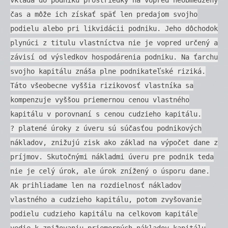
čas a môže ich získať späť len predajom svojho
podielu alebo pri likvidácii podniku. Jeho dôchodok
plynúci z titulu vlastníctva nie je vopred určený a
závisí od výsledkov hospodárenia podniku. Na ťarchu
svojho kapitálu znáša plne podnikateľské riziká.
Táto všeobecne vyššia rizikovosť vlastníka sa
kompenzuje vyššou priemernou cenou vlastného
kapitálu v porovnaní s cenou cudzieho kapitálu.
? platené úroky z úveru sú súčasťou podnikových
nákladov, znižujú zisk ako základ na výpočet dane z
príjmov. Skutočnými nákladmi úveru pre podnik teda
nie je celý úrok, ale úrok znížený o úsporu dane.
Ak prihliadame len na rozdielnosť nákladov
vlastného a cudzieho kapitálu, potom zvyšovanie
podielu cudzieho kapitálu na celkovom kapitále
vedie k znižovaniu priemerných nákladov kapitálu