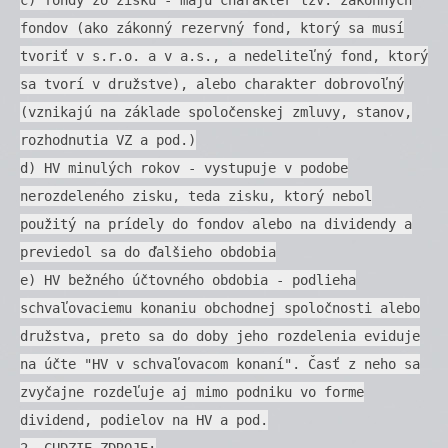
fondov (ako zákonný rezervný fond, ktorý sa musí
tvoriť v s.r.o. a v a.s., a nedeliteľný fond, ktorý
sa tvorí v družstve), alebo charakter dobrovoľný
(vznikajú na základe spoločenskej zmluvy, stanov,
rozhodnutia VZ a pod.)
d) HV minulých rokov - vystupuje v podobe
nerozdeleného zisku, teda zisku, ktorý nebol
použitý na prídely do fondov alebo na dividendy a
previedol sa do ďalšieho obdobia
e) HV bežného účtovného obdobia - podlieha
schvaľovaciemu konaniu obchodnej spoločnosti alebo
družstva, preto sa do doby jeho rozdelenia eviduje
na účte "HV v schvaľovacom konaní". Časť z neho sa
zvyčajne rozdeľuje aj mimo podniku vo forme
dividend, podielov na HV a pod.
2. CUDZIE ZDROJE: