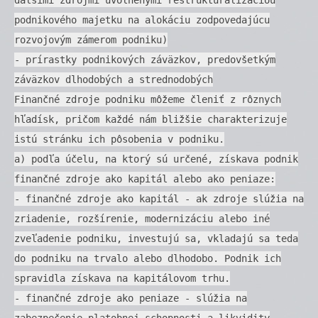
podnikového majetku na alokáciu zodpovedajúcu
rozvojovým zámerom podniku)
- prírastky podnikových záväzkov, predovšetkým
záväzkov dlhodobých a strednodobých
Finančné zdroje podniku môžeme členiť z rôznych
hľadísk, pričom každé nám bližšie charakterizuje
istú stránku ich pôsobenia v podniku.
a) podľa účelu, na ktorý sú určené, získava podnik
finančné zdroje ako kapitál alebo ako peniaze:
- finančné zdroje ako kapitál - ak zdroje slúžia na
zriadenie, rozšírenie, modernizáciu alebo iné
zveľadenie podniku, investujú sa, vkladajú sa teda
do podniku na trvalo alebo dlhodobo. Podnik ich
spravidla získava na kapitálovom trhu.
- finančné zdroje ako peniaze - slúžia na
zabezpečenie platobnej schopnosti a likvidity