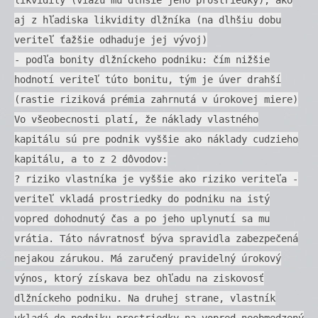
aj z hľadiska likvidity dlžníka (na dlhšiu dobu
veriteľ ťažšie odhaduje jej vývoj)
- podľa bonity dlžníckeho podniku: čím nižšie
hodnotí veriteľ túto bonitu, tým je úver drahší
(rastie riziková prémia zahrnutá v úrokovej miere)
Vo všeobecnosti platí, že náklady vlastného
kapitálu sú pre podnik vyššie ako náklady cudzieho
kapitálu, a to z 2 dôvodov:
? riziko vlastníka je vyššie ako riziko veriteľa -
veriteľ vkladá prostriedky do podniku na istý
vopred dohodnutý čas a po jeho uplynutí sa mu
vrátia. Táto návratnosť býva spravidla zabezpečená
nejakou zárukou. Má zaručený pravidelný úrokový
výnos, ktorý získava bez ohľadu na ziskovosť
dlžníckeho podniku. Na druhej strane, vlastník
vkladá do podniku prostriedky na vopred neobmedzený