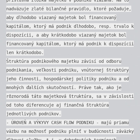
nadväzuje zlaté bilančné pravidlo, ktoré požaduje,
aby dlhodobo viazaný majetok bol financovaný
kapitálom, ktorý má podnik dlhodobo, resp. trvalo k
dispozícii, a aby krátkodobo viazaný majetok bol
financovaný kapitálom, ktorý má podnik k dispozícii
len krátkodobo.
Štruktúra podnikového majetku závisí od odboru
podnikania, veľkosti podniku, vnútornej štruktúry
jeho činnosti, hospodárskej politiky podniku a od
mnohých ďalších skutočností. Práve tak, ako je
rôznorodá táto majetková štruktúra, sa v závislosti
od toho diferencuje aj finančná štruktúra
jednotlivých podnikov.
- ÚROVEŇ A VÝKYVY CASH FLOW PODNIKU - majú priamu
väzbu na možnosť podniku plniť v budúcnosti záväzky
dlhovej služby, t.j. v dohodnutých termínoch