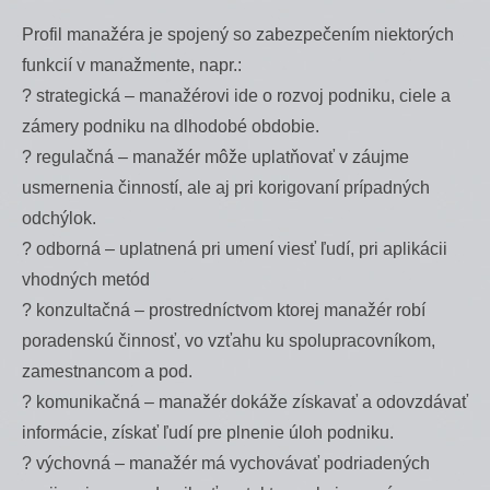
Profil manažéra je spojený so zabezpečením niektorých
funkcií v manažmente, napr.:
? strategická – manažérovi ide o rozvoj podniku, ciele a
zámery podniku na dlhodobé obdobie.
? regulačná – manažér môže uplatňovať v záujme
usmernenia činností, ale aj pri korigovaní prípadných
odchýlok.
? odborná – uplatnená pri umení viesť ľudí, pri aplikácii
vhodných metód
? konzultačná – prostredníctvom ktorej manažér robí
poradenskú činnosť, vo vzťahu ku spolupracovníkom,
zamestnancom a pod.
? komunikačná – manažér dokáže získavať a odovzdávať
informácie, získať ľudí pre plnenie úloh podniku.
? výchovná – manažér má vychovávať podriadených