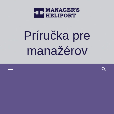
Skip
to
content
Príručka pre
manažérov