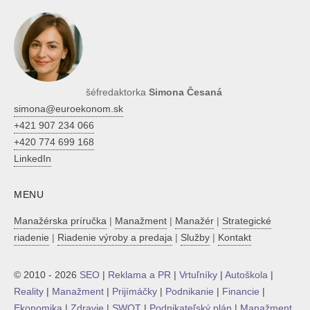
šéfredaktorka
Simona Česaná
simona@euroekonom.sk
+421 907 234 066
+420 774 699 168
LinkedIn
MENU
Manažérska príručka
|
Manažment
|
Manažér
|
Strategické
riadenie
|
Riadenie výroby a predaja
|
Služby
|
Kontakt
© 2010 - 2026
SEO
|
Reklama a PR
|
Vrtuľníky
|
Autoškola
|
Reality
|
Manažment
|
Prijímáčky
|
Podnikanie
|
Financie
|
Ekonomika
|
Zdravie
|
SWOT
|
Podnikateľský plán
|
Manažment