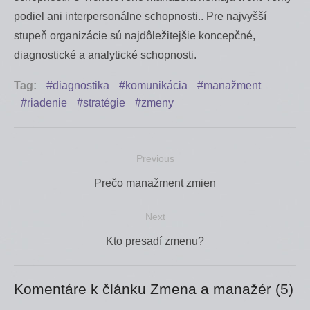
podiel ani interpersonálne schopnosti.. Pre najvyšší
stupeň organizácie sú najdôležitejšie koncepčné,
diagnostické a analytické schopnosti.
Tag:
diagnostika
komunikácia
manažment
riadenie
stratégie
zmeny
Previous
Navigácia
Previous
Prečo manažment zmien
v
post:
článku
Next
Next
Kto presadí zmenu?
post:
Komentáre k článku Zmena a manažér (5)