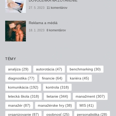
DOVOLENKA NA ZOTAVENIE
27. 5. 2023
11 komentárov
Reklama a médiá
18. 1. 2023
8 komentárov
TÉMY
analýza
(29)
autorotácia
(47)
benchmarking
(30)
diagnostika
(77)
financie
(64)
kariéra
(45)
komunikácia
(192)
kontrola
(318)
letecká škola
(318)
lietanie
(344)
manažment
(307)
manažér
(87)
manažérske hry
(38)
MIS
(41)
organizovanie
(87)
osobnosť
(25)
personalistika
(28)