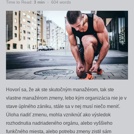
on
Time to Read:
3 min
-
604
words
Hovorí sa, že ak ste skutočným manažérom, tak ste
vlastne manažérom zmeny, lebo kým organizácia nie je v
stave úplného zániku, stále sa v nej musí niečo meniť.
Úloha riadiť zmenu, mohla vzniknúť ako výsledok
rozhodnutia nadriadeného orgánu, alebo vyššieho
funkčného miesta, alebo potrebu zmeny zistil sám