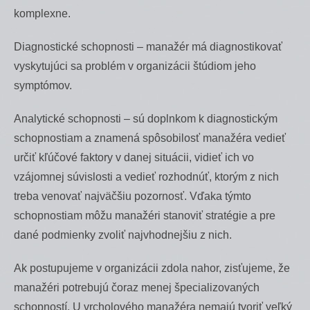
komplexne.
Diagnostické schopnosti – manažér má diagnostikovať
vyskytujúci sa problém v organizácii štúdiom jeho
symptómov.
Analytické schopnosti – sú doplnkom k diagnostickým
schopnostiam a znamená spôsobilosť manažéra vedieť
určiť kľúčové faktory v danej situácii, vidieť ich vo
vzájomnej súvislosti a vedieť rozhodnúť, ktorým z nich
treba venovať najväčšiu pozornosť. Vďaka týmto
schopnostiam môžu manažéri stanoviť stratégie a pre
dané podmienky zvoliť najvhodnejšiu z nich.
Ak postupujeme v organizácii zdola nahor, zisťujeme, že
manažéri potrebujú čoraz menej špecializovaných
schopností. U vrcholového manažéra nemajú tvoriť veľký