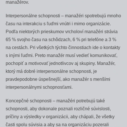
manažérov.
Interpersonálne schopnosti – manažéri spotrebujú mnoho
času na interakciu s ľuďmi vnútri i mimo organizácie.
Podľa niektorých prieskumov vrcholoví manažéri strávia
65 % svojho času na schôdzach, 6 % pri telefóne a 3 %
na cestách. Pri všetkých týchto činnostiach ide o kontakty
s inými ľuďmi. Preto manažér musí vedieť komunikovať,
pochopiť a motivovať jednotlivcov aj skupiny. Manažér,
ktorý má dobré interpersonálne schopnosti, je
pravdepodobne úspešnejší, ako manažér s menšími
interpersonálnymi schopnosťami.
Koncepčné schopnosti – manažéri potrebujú také
schopnosti, aby dokonale poznali rozličné súvislosti,
príčiny a výsledky v organizácii, aby chápali, že všetky
časti spolu súvisia a aby sa na organizáciu pozerali