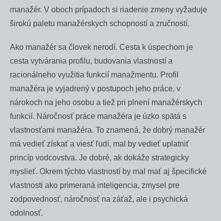
manažér. V oboch prípadoch si riadenie zmeny vyžaduje
širokú paletu manažérskych schopností a zručností.
Ako manažér sa človek nerodí. Cesta k úspechom je
cesta vytvárania profilu, budovania vlastností a
racionálneho využitia funkcií manažmentu. Profil
manažéra je vyjadrený v postupoch jeho práce, v
nárokoch na jeho osobu a tiež pri plnení manažérskych
funkcií. Náročnosť práce manažéra je úzko spätá s
vlastnosťami manažéra. To znamená, že dobrý manažér
má vedieť získať a viesť ľudí, mal by vedieť uplatniť
princíp vodcovstva. Je dobré, ak dokáže strategicky
myslieť. Okrem týchto vlastností by mal mať aj špecifické
vlastnosti ako primeraná inteligencia, zmysel pre
zodpovednosť, náročnosť na záťaž, ale i psychická
odolnosť.