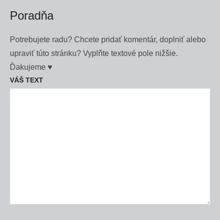
Poradňa
Potrebujete radu? Chcete pridať komentár, doplniť alebo
upraviť túto stránku? Vyplňte textové pole nižšie.
Ďakujeme ♥
VÁŠ TEXT