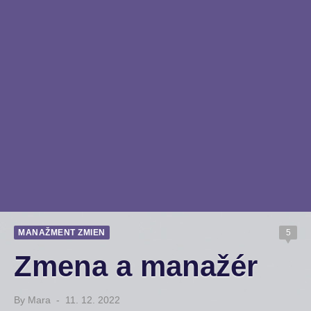
MANAŽMENT ZMIEN
5
Zmena a manažér
By
Mara
Posted
11. 12. 2022