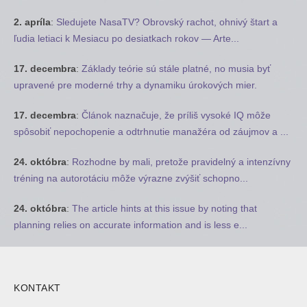
2. apríla
:
Sledujete NasaTV? Obrovský rachot, ohnivý štart a
ľudia letiaci k Mesiacu po desiatkach rokov — Arte...
17. decembra
:
Základy teórie sú stále platné, no musia byť
upravené pre moderné trhy a dynamiku úrokových mier.
17. decembra
:
Článok naznačuje, že príliš vysoké IQ môže
spôsobiť nepochopenie a odtrhnutie manažéra od záujmov a ...
24. októbra
:
Rozhodne by mali, pretože pravidelný a intenzívny
tréning na autorotáciu môže výrazne zvýšiť schopno...
24. októbra
:
The article hints at this issue by noting that
planning relies on accurate information and is less e...
KONTAKT