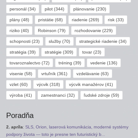
personál
(34)
pilot
(344)
plánovanie
(230)
plány
(48)
pristátie
(68)
riadenie
(269)
risk
(33)
riziko
(40)
Robinson
(79)
rozhodovanie
(229)
schopnosti
(23)
služby
(70)
strategické riadenie
(34)
stratégia
(39)
stratégie
(309)
tovar
(23)
tovaroznalectvo
(72)
tréning
(39)
vedenie
(136)
visenie
(58)
vrtuľník
(361)
vzdelávanie
(63)
vzlet
(60)
výcvik
(318)
výcvik manažérov
(41)
výroba
(41)
zamestnanci
(32)
ľudské zdroje
(59)
Poradňa
2. apríla
:
SLS, Orion, laserová komunikácia, moderné systémy
podpory života — toto je presne ten futuristický b...