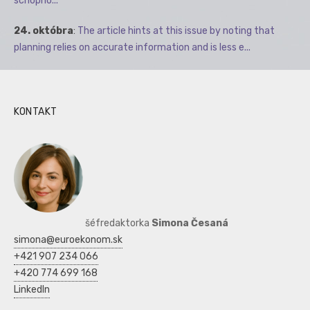
schopno...
24. októbra
:
The article hints at this issue by noting that
planning relies on accurate information and is less e...
KONTAKT
šéfredaktorka
Simona Česaná
simona@euroekonom.sk
+421 907 234 066
+420 774 699 168
LinkedIn