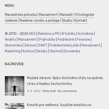
MENU
Manažérska príručka
|
Manažment
|
Manažér
|
Strategické
riadenie
|
Riadenie výroby a predaja
|
Služby
|
Kontakt
© 2010 - 2026
SEO
|
Reklama a PR
|
Vrtuľníky
|
Autoškola
|
Reality
|
Manažment
|
Prijímáčky
|
Podnikanie
|
Financie
|
Ekonomika
|
Zdravie
|
SWOT
|
Podnikateľský plán
|
Manažment
|
Marketing
|
Kultúra
|
Skúšky
|
Obchod
|
Dovolenka
NAJNOVŠIE
Mužské zdravie: Vplyv životného štýlu na spánok,
stres a hladinu testosterónu
9. 8. 2026
Peter Kráľ
No comments
Kreatín pre wellness: Využitie kreatínu na