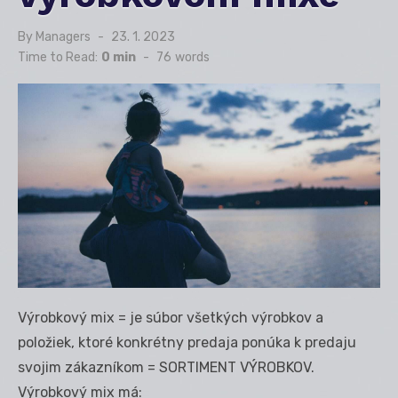
By
Managers
Posted
23. 1. 2023
on
Time to Read:
0 min
-
76
words
Výrobkový mix = je súbor všetkých výrobkov a
položiek, ktoré konkrétny predaja ponúka k predaju
svojim zákazníkom = SORTIMENT VÝROBKOV.
Výrobkový mix má: