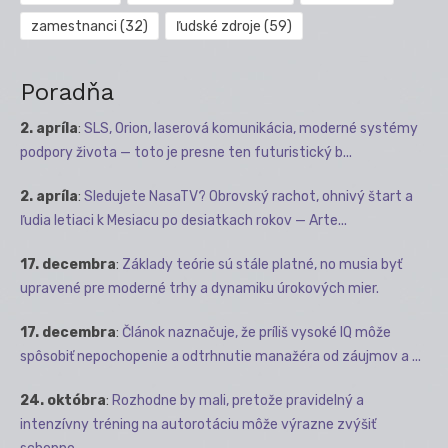
zamestnanci
(32)
ľudské zdroje
(59)
Poradňa
2. apríla
:
SLS, Orion, laserová komunikácia, moderné systémy
podpory života — toto je presne ten futuristický b...
2. apríla
:
Sledujete NasaTV? Obrovský rachot, ohnivý štart a
ľudia letiaci k Mesiacu po desiatkach rokov — Arte...
17. decembra
:
Základy teórie sú stále platné, no musia byť
upravené pre moderné trhy a dynamiku úrokových mier.
17. decembra
:
Článok naznačuje, že príliš vysoké IQ môže
spôsobiť nepochopenie a odtrhnutie manažéra od záujmov a ...
24. októbra
:
Rozhodne by mali, pretože pravidelný a
intenzívny tréning na autorotáciu môže výrazne zvýšiť