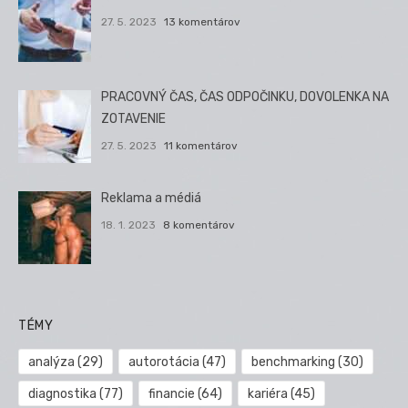
27. 5. 2023
13 komentárov
PRACOVNÝ ČAS, ČAS ODPOČINKU, DOVOLENKA NA
ZOTAVENIE
27. 5. 2023
11 komentárov
Reklama a médiá
18. 1. 2023
8 komentárov
TÉMY
analýza
(29)
autorotácia
(47)
benchmarking
(30)
diagnostika
(77)
financie
(64)
kariéra
(45)