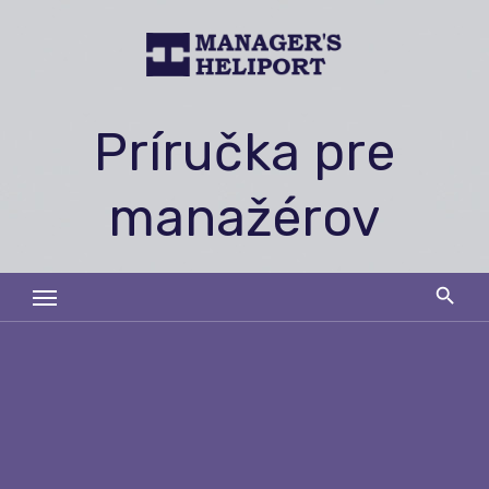
Skip
to
content
Príručka pre
manažérov