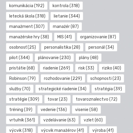
komunikácia
(192)
kontrola
(318)
letecká škola
(318)
lietanie
(344)
manažment
(307)
manažér
(87)
manažérske hry
(38)
MIS
(41)
organizovanie
(87)
osobnosť
(25)
personalistika
(28)
personál
(34)
pilot
(344)
plánovanie
(230)
plány
(48)
pristátie
(68)
riadenie
(269)
risk
(33)
riziko
(40)
Robinson
(79)
rozhodovanie
(229)
schopnosti
(23)
služby
(70)
strategické riadenie
(34)
stratégia
(39)
stratégie
(309)
tovar
(23)
tovaroznalectvo
(72)
tréning
(39)
vedenie
(136)
visenie
(58)
vrtuľník
(361)
vzdelávanie
(63)
vzlet
(60)
výcvik
(318)
výcvik manažérov
(41)
výroba
(41)