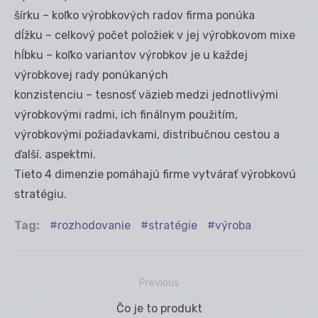
šírku – koľko výrobkových radov firma ponúka
dĺžku – celkový počet položiek v jej výrobkovom mixe
hĺbku – koľko variantov výrobkov je u každej
výrobkovej rady ponúkaných
konzistenciu – tesnosť väzieb medzi jednotlivými
výrobkovými radmi, ich finálnym použitím,
výrobkovými požiadavkami, distribučnou cestou a
ďalší. aspektmi.
Tieto 4 dimenzie pomáhajú firme vytvárať výrobkovú
stratégiu.
Tag:
rozhodovanie
stratégie
výroba
Previous
Navigácia
Previous
Čo je to produkt