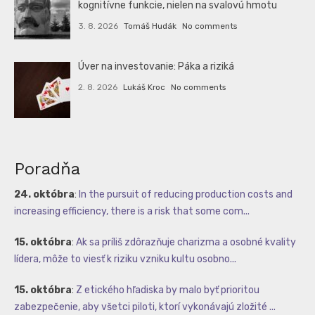
kognitívne funkcie, nielen na svalovú hmotu
3. 8. 2026
Tomáš Hudák
No comments
Úver na investovanie: Páka a riziká
2. 8. 2026
Lukáš Kroc
No comments
Poradňa
24. októbra
:
In the pursuit of reducing production costs and
increasing efficiency, there is a risk that some com...
15. októbra
:
Ak sa príliš zdôrazňuje charizma a osobné kvality
lídera, môže to viesť k riziku vzniku kultu osobno...
15. októbra
:
Z etického hľadiska by malo byť prioritou
zabezpečenie, aby všetci piloti, ktorí vykonávajú zložité ...