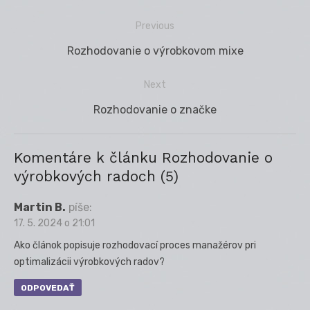
Previous
Navigácia
Previous
Rozhodovanie o výrobkovom mixe
v
post:
článku
Next
Next
Rozhodovanie o značke
post:
Komentáre k článku Rozhodovanie o
výrobkových radoch (5)
Martin B.
píše:
17. 5. 2024 o 21:01
Ako článok popisuje rozhodovací proces manažérov pri
optimalizácii výrobkových radov?
ODPOVEDAŤ