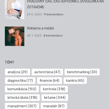
PRACOVNÝ ČAS, ČAS ODPOČINKU, DOVOLENKA NA
ZOTAVENIE
27. 5. 2023
11 komentárov
Reklama a médiá
18. 1. 2023
8 komentárov
TÉMY
analýza
(29)
autorotácia
(47)
benchmarking
(30)
diagnostika
(77)
financie
(64)
kariéra
(45)
komunikácia
(192)
kontrola
(318)
letecká škola
(318)
lietanie
(344)
manažment
(307)
manažér
(87)