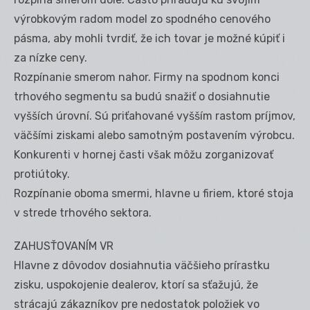
výrobkovým radom model zo spodného cenového
pásma, aby mohli tvrdiť, že ich tovar je možné kúpiť i
za nízke ceny.
Rozpínanie smerom nahor. Firmy na spodnom konci
trhového segmentu sa budú snažiť o dosiahnutie
vyšších úrovní. Sú priťahované vyšším rastom príjmov,
väčšími ziskami alebo samotným postavením výrobcu.
Konkurenti v hornej časti však môžu zorganizovať
protiútoky.
Rozpínanie oboma smermi, hlavne u firiem, ktoré stoja
v strede trhového sektora.
ZAHUSŤOVANÍM VR
Hlavne z dôvodov dosiahnutia väčšieho prírastku
zisku, uspokojenie dealerov, ktorí sa sťažujú, že
strácajú zákazníkov pre nedostatok položiek vo