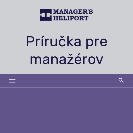
Skip
to
content
Príručka pre
manažérov