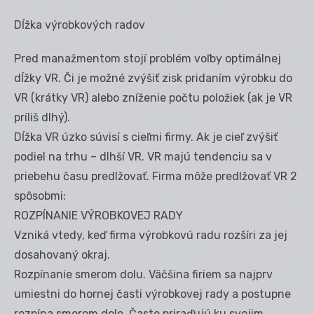
Dĺžka výrobkových radov
Pred manažmentom stojí problém voľby optimálnej
dĺžky VR. Či je možné zvýšiť zisk pridaním výrobku do
VR (krátky VR) alebo zníženie počtu položiek (ak je VR
príliš dlhý).
Dĺžka VR úzko súvisí s cieľmi firmy. Ak je cieľ zvýšiť
podiel na trhu – dlhší VR. VR majú tendenciu sa v
priebehu času predlžovať. Firma môže predlžovať VR 2
spôsobmi:
ROZPÍNANIE VÝROBKOVEJ RADY
Vzniká vtedy, keď firma výrobkovú radu rozšíri za jej
dosahovaný okraj.
Rozpínanie smerom dolu. Väčšina firiem sa najprv
umiestni do hornej časti výrobkovej rady a postupne
rozpína smerom dole. Často priraďujú ku svojim