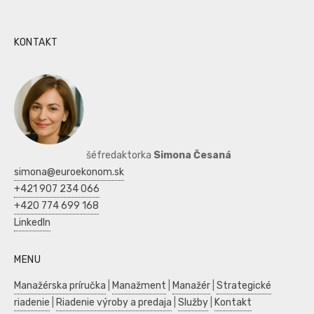
KONTAKT
šéfredaktorka
Simona Česaná
simona@euroekonom.sk
+421 907 234 066
+420 774 699 168
LinkedIn
MENU
Manažérska príručka
|
Manažment
|
Manažér
|
Strategické
riadenie
|
Riadenie výroby a predaja
|
Služby
|
Kontakt