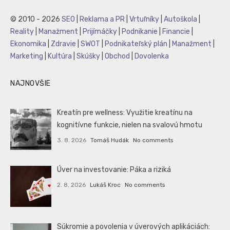
© 2010 - 2026
SEO
|
Reklama a PR
|
Vrtuľníky
|
Autoškola
|
Reality
|
Manažment
|
Prijímáčky
|
Podnikanie
|
Financie
|
Ekonomika
|
Zdravie
|
SWOT
|
Podnikateľský plán
|
Manažment
|
Marketing
|
Kultúra
|
Skúšky
|
Obchod
|
Dovolenka
NAJNOVŠIE
Kreatín pre wellness: Využitie kreatínu na
kognitívne funkcie, nielen na svalovú hmotu
3. 8. 2026
Tomáš Hudák
No comments
Úver na investovanie: Páka a riziká
2. 8. 2026
Lukáš Kroc
No comments
Súkromie a povolenia v úverových aplikáciách: