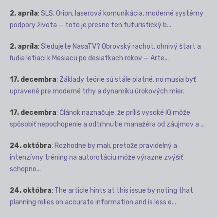
2. apríla
:
SLS, Orion, laserová komunikácia, moderné systémy
podpory života — toto je presne ten futuristický b...
2. apríla
:
Sledujete NasaTV? Obrovský rachot, ohnivý štart a
ľudia letiaci k Mesiacu po desiatkach rokov — Arte...
17. decembra
:
Základy teórie sú stále platné, no musia byť
upravené pre moderné trhy a dynamiku úrokových mier.
17. decembra
:
Článok naznačuje, že príliš vysoké IQ môže
spôsobiť nepochopenie a odtrhnutie manažéra od záujmov a ...
24. októbra
:
Rozhodne by mali, pretože pravidelný a
intenzívny tréning na autorotáciu môže výrazne zvýšiť
schopno...
24. októbra
:
The article hints at this issue by noting that
planning relies on accurate information and is less e...