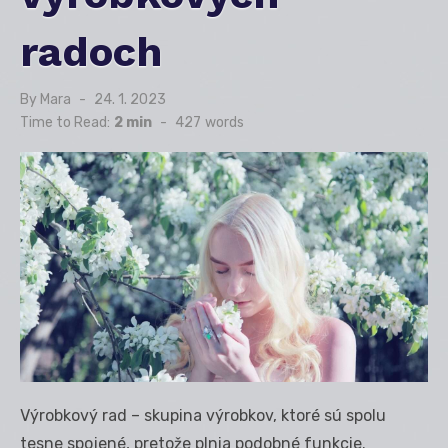
radoch
By
Mara
Posted
24. 1. 2023
on
Time to Read:
2 min
-
427
words
Výrobkový rad – skupina výrobkov, ktoré sú spolu
tesne spojené, pretože plnia podobné funkcie.