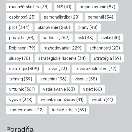
manažérske hry
(38)
MIS
(41)
organizovanie
(87)
osobnosť
(25)
personalistika
(28)
personál
(34)
pilot
(344)
plánovanie
(230)
plány
(48)
pristátie
(68)
riadenie
(269)
risk
(33)
riziko
(40)
Robinson
(79)
rozhodovanie
(229)
schopnosti
(23)
služby
(70)
strategické riadenie
(34)
stratégia
(39)
stratégie
(309)
tovar
(23)
tovaroznalectvo
(72)
tréning
(39)
vedenie
(136)
visenie
(58)
vrtuľník
(361)
vzdelávanie
(63)
vzlet
(60)
výcvik
(318)
výcvik manažérov
(41)
výroba
(41)
zamestnanci
(32)
ľudské zdroje
(59)
Poradňa