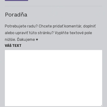
Poradňa
Potrebujete radu? Chcete pridať komentár, doplniť
alebo upraviť túto stránku? Vyplňte textové pole
nižšie. Ďakujeme ♥
VÁŠ TEXT