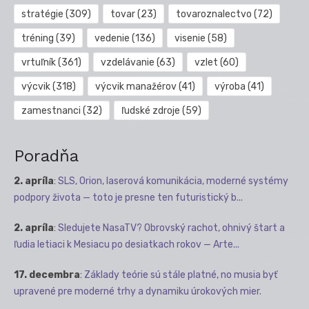
stratégie
(309)
tovar
(23)
tovaroznalectvo
(72)
tréning
(39)
vedenie
(136)
visenie
(58)
vrtuľník
(361)
vzdelávanie
(63)
vzlet
(60)
výcvik
(318)
výcvik manažérov
(41)
výroba
(41)
zamestnanci
(32)
ľudské zdroje
(59)
Poradňa
2. apríla
:
SLS, Orion, laserová komunikácia, moderné systémy
podpory života — toto je presne ten futuristický b...
2. apríla
:
Sledujete NasaTV? Obrovský rachot, ohnivý štart a
ľudia letiaci k Mesiacu po desiatkach rokov — Arte...
17. decembra
:
Základy teórie sú stále platné, no musia byť
upravené pre moderné trhy a dynamiku úrokových mier.