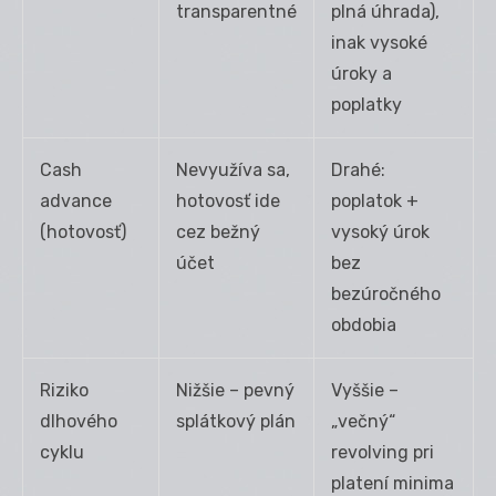
transparentné
plná úhrada),
inak vysoké
úroky a
poplatky
Cash
Nevyužíva sa,
Drahé:
advance
hotovosť ide
poplatok +
(hotovosť)
cez bežný
vysoký úrok
účet
bez
bezúročného
obdobia
Riziko
Nižšie – pevný
Vyššie –
dlhového
splátkový plán
„večný“
cyklu
revolving pri
platení minima