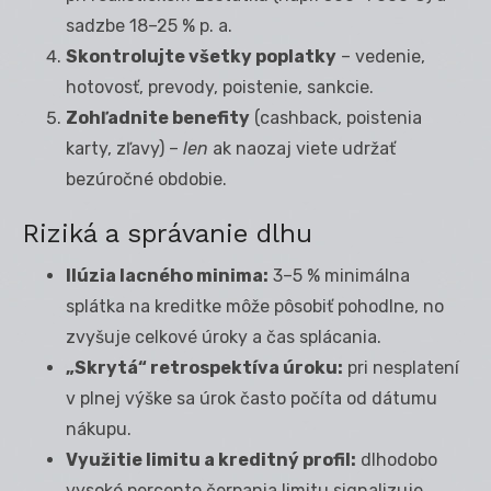
sadzbe 18–25 % p. a.
Skontrolujte všetky poplatky
– vedenie,
hotovosť, prevody, poistenie, sankcie.
Zohľadnite benefity
(cashback, poistenia
karty, zľavy) –
len
ak naozaj viete udržať
bezúročné obdobie.
Riziká a správanie dlhu
Ilúzia lacného minima:
3–5 % minimálna
splátka na kreditke môže pôsobiť pohodlne, no
zvyšuje celkové úroky a čas splácania.
„Skrytá“ retrospektíva úroku:
pri nesplatení
v plnej výške sa úrok často počíta od dátumu
nákupu.
Využitie limitu a kreditný profil:
dlhodobo
vysoké percento čerpania limitu signalizuje