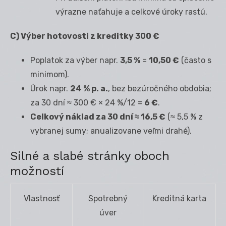
výrazne naťahuje a celkové úroky rastú.
C) Výber hotovosti z kreditky 300 €
Poplatok za výber napr.
3,5 %
=
10,50 €
(často s
minimom).
Úrok napr.
24 % p. a.
, bez bezúročného obdobia;
za 30 dní ≈ 300 € × 24 %/12 =
6 €
.
Celkový náklad za 30 dní ≈ 16,5 €
(≈ 5,5 % z
vybranej sumy; anualizovane veľmi drahé).
Silné a slabé stránky oboch
možností
Vlastnosť
Spotrebný
Kreditná karta
úver