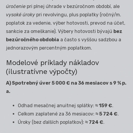
úročenie
pri plnej úhrade v bezúročnom období, ale
vysoké úroky
pri revolvingu, plus poplatky (ročný/m.
poplatok za vedenie, výber hotovosti, prevod na účet,
sankcie za omeškanie). Výbery hotovosti bývajú
bez
bezúročného obdobia
a často s vyššou sadzbou a
jednorazovým percentným poplatkom.
Modelové príklady nákladov
(ilustratívne výpočty)
A) Spotrebný úver 5 000 € na 36 mesiacov s 9 % p.
a.
Odhad mesačnej anuitnej splátky:
≈ 159 €
.
Celkom zaplatené za 36 mesiacov:
≈ 5 724 €
.
Úroky (bez ďalších poplatkov):
≈ 724 €
.