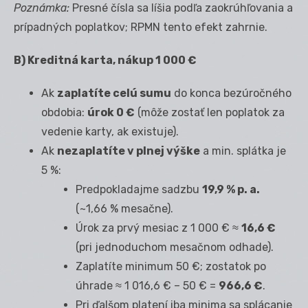
Poznámka:
Presné čísla sa líšia podľa zaokrúhľovania a
prípadných poplatkov; RPMN tento efekt zahrnie.
B) Kreditná karta, nákup 1 000 €
Ak
zaplatíte celú sumu
do konca bezúročného
obdobia:
úrok 0 €
(môže zostať len poplatok za
vedenie karty, ak existuje).
Ak
nezaplatíte v plnej výške
a min. splátka je
5 %:
Predpokladajme sadzbu
19,9 % p. a.
(~1,66 % mesačne).
Úrok za prvý mesiac z 1 000 € ≈
16,6 €
(pri jednoduchom mesačnom odhade).
Zaplatíte minimum 50 €; zostatok po
úhrade ≈ 1 016,6 € – 50 € =
966,6 €
.
Pri ďalšom platení iba minima sa splácanie