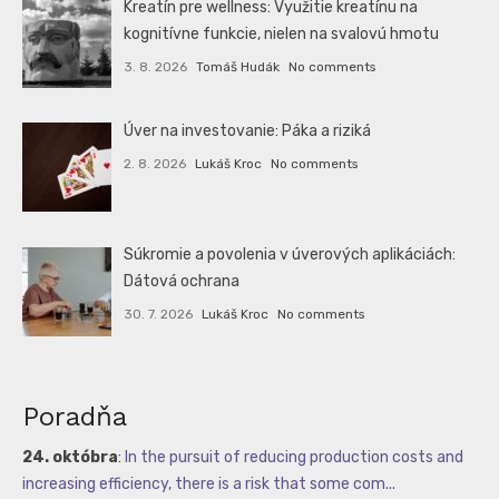
Kreatín pre wellness: Využitie kreatínu na
kognitívne funkcie, nielen na svalovú hmotu
3. 8. 2026
Tomáš Hudák
No comments
Úver na investovanie: Páka a riziká
2. 8. 2026
Lukáš Kroc
No comments
Súkromie a povolenia v úverových aplikáciách:
Dátová ochrana
30. 7. 2026
Lukáš Kroc
No comments
Poradňa
24. októbra
:
In the pursuit of reducing production costs and
increasing efficiency, there is a risk that some com...