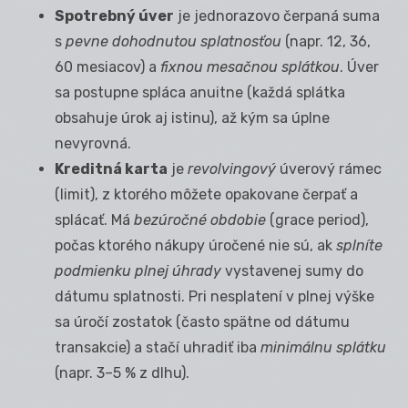
Spotrebný úver
je jednorazovo čerpaná suma
s
pevne dohodnutou splatnosťou
(napr. 12, 36,
60 mesiacov) a
fixnou mesačnou splátkou
. Úver
sa postupne spláca anuitne (každá splátka
obsahuje úrok aj istinu), až kým sa úplne
nevyrovná.
Kreditná karta
je
revolvingový
úverový rámec
(limit), z ktorého môžete opakovane čerpať a
splácať. Má
bezúročné obdobie
(grace period),
počas ktorého nákupy úročené nie sú, ak
splníte
podmienku plnej úhrady
vystavenej sumy do
dátumu splatnosti. Pri nesplatení v plnej výške
sa úročí zostatok (často spätne od dátumu
transakcie) a stačí uhradiť iba
minimálnu splátku
(napr. 3–5 % z dlhu).