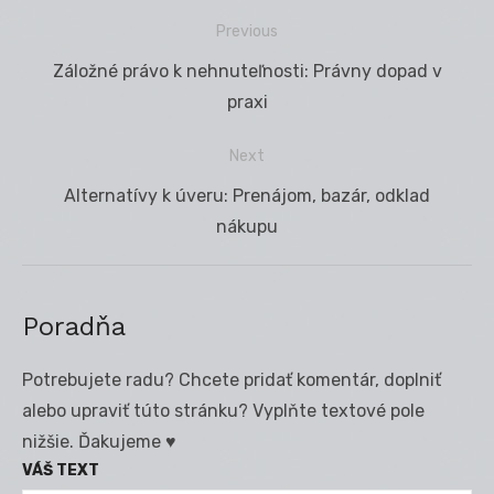
Previous
Navigácia
Previous
Záložné právo k nehnuteľnosti: Právny dopad v
v
post:
praxi
článku
Next
Next
Alternatívy k úveru: Prenájom, bazár, odklad
post:
nákupu
Poradňa
Potrebujete radu? Chcete pridať komentár, doplniť
alebo upraviť túto stránku? Vyplňte textové pole
nižšie. Ďakujeme ♥
VÁŠ TEXT