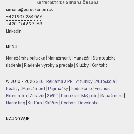
šéfredaktorka
Simona Česaná
simona@euroekonom.sk
+421 907 234 066
+420 774 699 168
LinkedIn
MENU
Manažérska príručka
|
Manažment
|
Manažér
|
Strategické
riadenie
|
Riadenie výroby a predaja
|
Služby
|
Kontakt
© 2010 - 2026
SEO
|
Reklama a PR
|
Vrtuľníky
|
Autoškola
|
Reality
|
Manažment
|
Prijímáčky
|
Podnikanie
|
Financie
|
Ekonomika
|
Zdravie
|
SWOT
|
Podnikateľský plán
|
Manažment
|
Marketing
|
Kultúra
|
Skúšky
|
Obchod
|
Dovolenka
NAJNOVŠIE