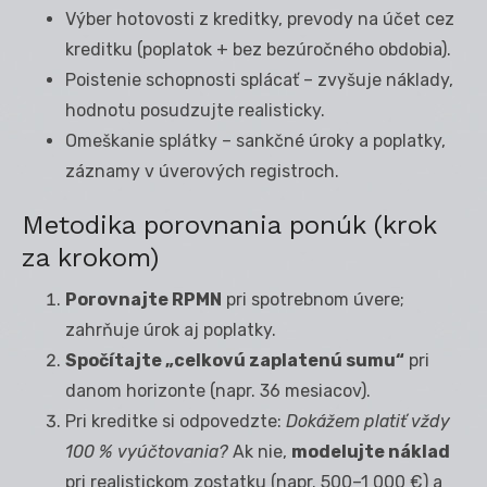
Výber hotovosti z kreditky, prevody na účet cez
kreditku (poplatok + bez bezúročného obdobia).
Poistenie schopnosti splácať – zvyšuje náklady,
hodnotu posudzujte realisticky.
Omeškanie splátky – sankčné úroky a poplatky,
záznamy v úverových registroch.
Metodika porovnania ponúk (krok
za krokom)
Porovnajte RPMN
pri spotrebnom úvere;
zahrňuje úrok aj poplatky.
Spočítajte „celkovú zaplatenú sumu“
pri
danom horizonte (napr. 36 mesiacov).
Pri kreditke si odpovedzte:
Dokážem platiť vždy
100 % vyúčtovania?
Ak nie,
modelujte náklad
pri realistickom zostatku (napr. 500–1 000 €) a