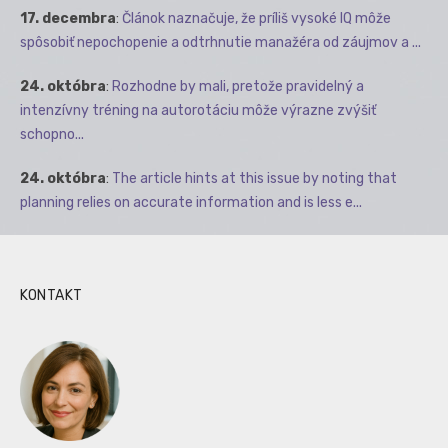
17. decembra
:
Článok naznačuje, že príliš vysoké IQ môže
spôsobiť nepochopenie a odtrhnutie manažéra od záujmov a ...
24. októbra
:
Rozhodne by mali, pretože pravidelný a
intenzívny tréning na autorotáciu môže výrazne zvýšiť
schopno...
24. októbra
:
The article hints at this issue by noting that
planning relies on accurate information and is less e...
KONTAKT