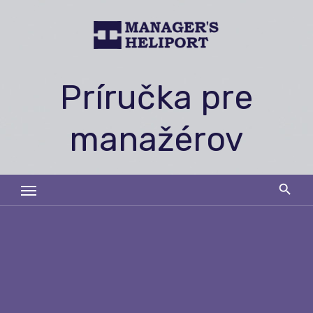
Skip
to
content
Príručka pre
manažérov