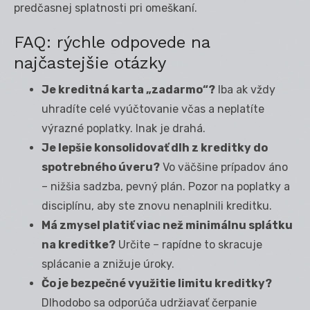
predčasnej splatnosti pri omeškaní.
FAQ: rýchle odpovede na
najčastejšie otázky
Je kreditná karta „zadarmo“?
Iba ak vždy
uhradíte celé vyúčtovanie včas a neplatíte
výrazné poplatky. Inak je drahá.
Je lepšie konsolidovať dlh z kreditky do
spotrebného úveru?
Vo väčšine prípadov áno
– nižšia sadzba, pevný plán. Pozor na poplatky a
disciplínu, aby ste znovu nenaplnili kreditku.
Má zmysel platiť viac než minimálnu splátku
na kreditke?
Určite – rapídne to skracuje
splácanie a znižuje úroky.
Čo je bezpečné využitie limitu kreditky?
Dlhodobo sa odporúča udržiavať čerpanie