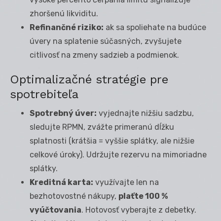
zhoršenú likviditu.
Refinančné riziko:
ak sa spoliehate na budúce
úvery na splatenie súčasných, zvyšujete
citlivosť na zmeny sadzieb a podmienok.
Optimalizačné stratégie pre
spotrebiteľa
Spotrebný úver:
vyjednajte nižšiu sadzbu,
sledujte RPMN, zvážte primeranú dĺžku
splatnosti (krátšia = vyššie splátky, ale nižšie
celkové úroky). Udržujte rezervu na mimoriadne
splátky.
Kreditná karta:
využívajte len na
bezhotovostné nákupy,
plaťte 100 %
vyúčtovania
. Hotovosť vyberajte z debetky.