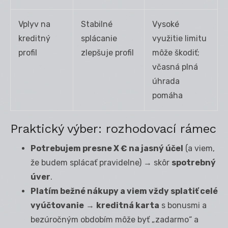
Vplyv na
Stabilné
Vysoké
kreditný
splácanie
využitie limitu
profil
zlepšuje profil
môže škodiť;
včasná plná
úhrada
pomáha
Praktický výber: rozhodovací rámec
Potrebujem presne X € na jasný účel
(a viem,
že budem splácať pravidelne) → skôr
spotrebný
úver
.
Platím bežné nákupy a viem vždy splatiť celé
vyúčtovanie
→
kreditná karta
s bonusmi a
bezúročným obdobím môže byť „zadarmo“ a