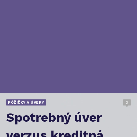
PÔŽIČKY A ÚVERY
0
Spotrebný úver
verzus kreditná