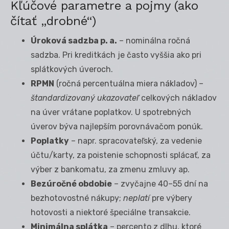
Kľúčové parametre a pojmy (ako
čítať „drobné“)
Úroková sadzba p. a.
– nominálna ročná
sadzba. Pri kreditkách je často vyššia ako pri
splátkových úveroch.
RPMN
(ročná percentuálna miera nákladov) –
štandardizovaný ukazovateľ
celkových nákladov
na úver vrátane poplatkov. U spotrebných
úverov býva najlepším porovnávačom ponúk.
Poplatky
– napr. spracovateľský, za vedenie
účtu/karty, za poistenie schopnosti splácať, za
výber z bankomatu, za zmenu zmluvy ap.
Bezúročné obdobie
– zvyčajne 40–55 dní na
bezhotovostné nákupy;
neplatí
pre výbery
hotovosti a niektoré špeciálne transakcie.
Minimálna splátka
– percento z dlhu, ktoré