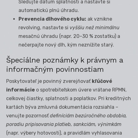
Sledujte dátum splatnosti a nastavte si
automatickú plnú úhradu.
Prevencia dlhového cyklu:
ak vznikne
revolving, nastavte si
vyššiu než minimálnu
mesačnú úhradu (napr. 20–30 % zostatku) a
nečerpajte nový dlh, kým neznížite starý.
Špeciálne poznámky k právnym a
informačným povinnostiam
Poskytovateľ je povinný zverejňovať
kľúčové
informácie
o spotrebiteľskom úvere vrátane RPMN,
celkovej čiastky, splatnosti a poplatkov. Pri kreditných
kartách býva zmluvná dokumentácia rozsiahla –
venujte pozornosť
definíciám bezúročného obdobia,
poradiu pripisovania platieb, sankciám, výnimkám
(napr. výbery hotovosti), a pravidlám vyhlasovania