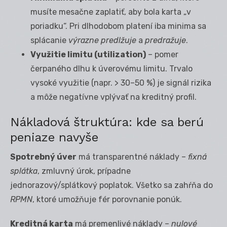
musíte mesačne zaplatiť, aby bola karta „v
poriadku“. Pri dlhodobom platení iba minima sa
splácanie
výrazne predlžuje
a
predražuje
.
Využitie limitu (utilization)
– pomer
čerpaného dlhu k úverovému limitu. Trvalo
vysoké využitie (napr. > 30–50 %) je signál rizika
a môže negatívne vplývať na kreditný profil.
Nákladová štruktúra: kde sa berú
peniaze navyše
Spotrebný úver
má transparentné náklady –
fixná
splátka
, zmluvný úrok, prípadne
jednorazový/splátkový poplatok. Všetko sa zahŕňa do
RPMN
, ktoré umožňuje fér porovnanie ponúk.
Kreditná karta
má premenlivé náklady –
nulové