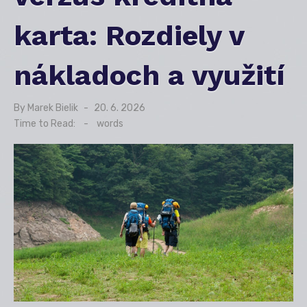
karta: Rozdiely v
nákladoch a využití
By
Marek Bielik
Posted
20. 6. 2026
on
Time to Read:
-
words