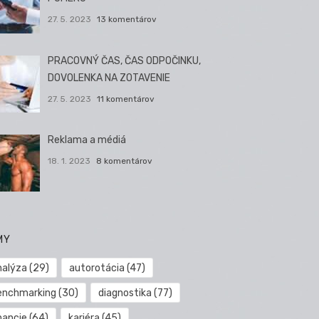
27. 5. 2023
13 komentárov
PRACOVNÝ ČAS, ČAS ODPOČINKU,
DOVOLENKA NA ZOTAVENIE
27. 5. 2023
11 komentárov
Reklama a médiá
18. 1. 2023
8 komentárov
MY
nalýza
(29)
autorotácia
(47)
enchmarking
(30)
diagnostika
(77)
nancie
(64)
kariéra
(45)