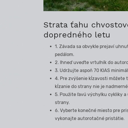
Strata ťahu chvostov
dopredného letu
1. Závada sa obvykle prejaví uhnu
pedálom.
2. Ihneď uveďte vrtuľník do autoro
3. Udržujte aspoň 70 KIAS minimál
4. Pre zvýšenie kĺzavosti môžete t
kĺzanie do strany nie je nadmerné
5. Použite ľavú výchylku cykliky 
strany.
6. Vyberte konečné miesto pre pris
vykonajte autorotačné pristátie.