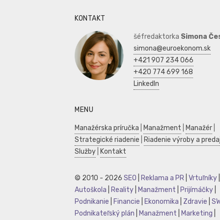
KONTAKT
šéfredaktorka
Simona Če
simona@euroekonom.sk
+421 907 234 066
+420 774 699 168
LinkedIn
MENU
Manažérska príručka
|
Manažment
|
Manažér
|
Strategické riadenie
|
Riadenie výroby a preda
Služby
|
Kontakt
© 2010 - 2026
SEO
|
Reklama a PR
|
Vrtuľníky
|
Autoškola
|
Reality
|
Manažment
|
Prijímáčky
|
Podnikanie
|
Financie
|
Ekonomika
|
Zdravie
|
S
Podnikateľský plán
|
Manažment
|
Marketing
|