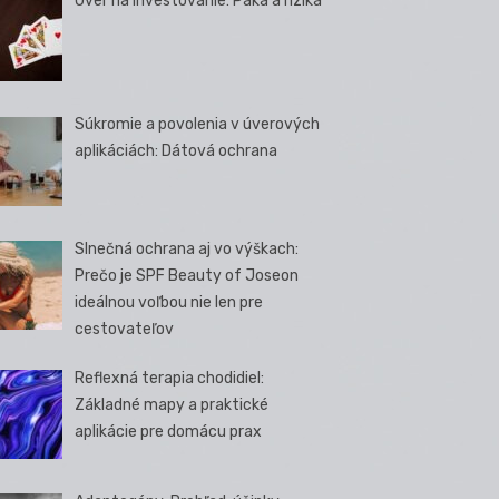
Úver na investovanie: Páka a riziká
Súkromie a povolenia v úverových
aplikáciách: Dátová ochrana
Slnečná ochrana aj vo výškach:
Prečo je SPF Beauty of Joseon
ideálnou voľbou nie len pre
cestovateľov
Reflexná terapia chodidiel:
Základné mapy a praktické
aplikácie pre domácu prax