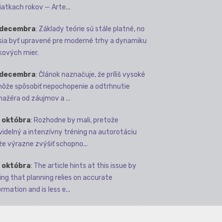
iatkach rokov — Arte...
 decembra
:
Základy teórie sú stále platné, no
ia byť upravené pre moderné trhy a dynamiku
kových mier.
 decembra
:
Článok naznačuje, že príliš vysoké
môže spôsobiť nepochopenie a odtrhnutie
ažéra od záujmov a ...
 októbra
:
Rozhodne by mali, pretože
videlný a intenzívny tréning na autorotáciu
e výrazne zvýšiť schopno...
 októbra
:
The article hints at this issue by
ing that planning relies on accurate
rmation and is less e...