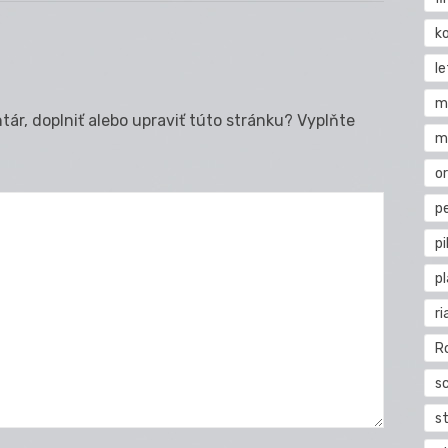
k
l
m
ár, doplniť alebo upraviť túto stránku? Vyplňte
m
o
pe
pi
p
ri
R
s
st