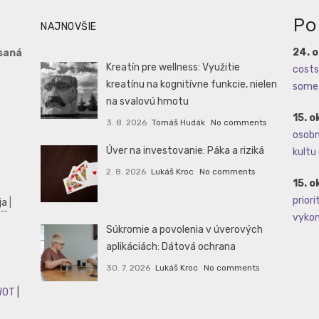
Po
NAJNOVŠIE
24. 
saná
Kreatín pre wellness: Využitie
costs 
kreatínu na kognitívne funkcie, nielen
some 
na svalovú hmotu
15. o
3. 8. 2026
Tomáš Hudák
No comments
osobné
Úver na investovanie: Páka a riziká
kultu 
2. 8. 2026
Lukáš Kroc
No comments
15. o
priori
ja
|
vykoná
Súkromie a povolenia v úverových
aplikáciách: Dátová ochrana
30. 7. 2026
Lukáš Kroc
No comments
WOT
|