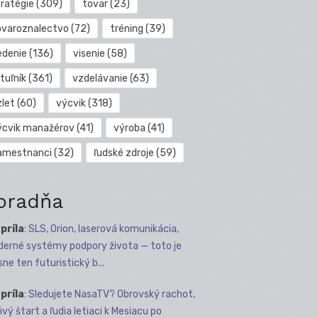
tratégie
(309)
tovar
(23)
ovaroznalectvo
(72)
tréning
(39)
edenie
(136)
visenie
(58)
tuľník
(361)
vzdelávanie
(63)
zlet
(60)
výcvik
(318)
ýcvik manažérov
(41)
výroba
(41)
amestnanci
(32)
ľudské zdroje
(59)
oradňa
apríla
:
SLS, Orion, laserová komunikácia,
erné systémy podpory života — toto je
sne ten futuristický b...
apríla
:
Sledujete NasaTV? Obrovský rachot,
ivý štart a ľudia letiaci k Mesiacu po