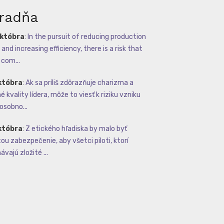
radňa
októbra
:
In the pursuit of reducing production
and increasing efficiency, there is a risk that
com...
któbra
:
Ak sa príliš zdôrazňuje charizma a
 kvality lídera, môže to viesť k riziku vzniku
osobno...
któbra
:
Z etického hľadiska by malo byť
tou zabezpečenie, aby všetci piloti, ktorí
vajú zložité ...