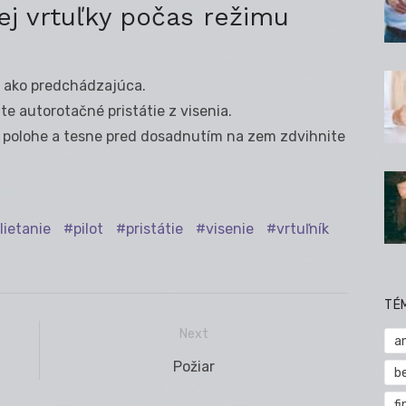
ej vrtuľky počas režimu
k ako predchádzajúca.
te autorotačné pristátie z visenia.
ej polohe a tesne pred dosadnutím na zem zdvihnite
lietanie
pilot
pristátie
visenie
vrtuľník
TÉ
Next
a
Next
Požiar
b
post:
fi