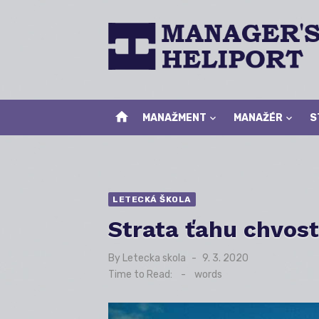
Skip
to
content
home
MANAŽMENT
MANAŽÉR
S
LETECKÁ ŠKOLA
Strata ťahu chvost
By
Letecka skola
Posted
9. 3. 2020
on
Time to Read:
-
words