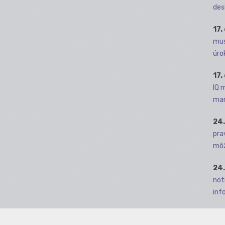
des
17.
mus
úro
17.
IQ 
man
24.
pra
môž
24.
not
info