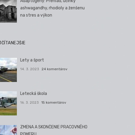
Adaptogény: Prehľad, účinky
ashwagandhy, rhodioly a ženšenu
na stres a výkon
JČÍTANEJŠIE
Lety a šport
14. 3. 2023
24 komentárov
Letecká škola
16. 3. 2023
15 komentárov
ZMENA A SKONČENIE PRACOVNÉHO
POMERU