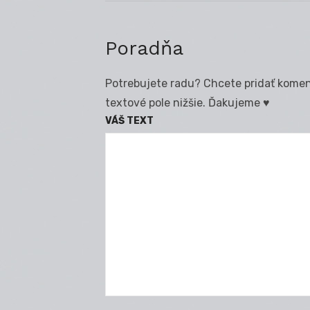
článku
Poradňa
Potrebujete radu? Chcete pridať koment
textové pole nižšie. Ďakujeme ♥
VÁŠ TEXT