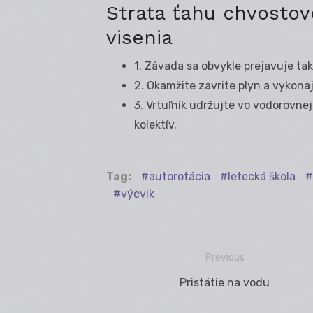
Strata ťahu chvostov
visenia
1. Závada sa obvykle prejavuje ta
2. Okamžite zavrite plyn a vykonaj
3. Vrtuľník udržujte vo vodorovn
kolektív.
Tag:
autorotácia
letecká škola
výcvik
Previous
Navigácia
Previous
Pristátie na vodu
v
post: