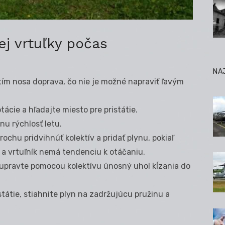
ej vrtuľky počas
NA
tím nosa doprava, čo nie je možné napraviť ľavým
tácie a hľadajte miesto pre pristátie.
nu rýchlosť letu.
rochu pridvihnúť kolektív a pridať plynu, pokiaľ
 a vrtuľník nemá tendenciu k otáčaniu.
a upravte pomocou kolektívu únosný uhol kĺzania do
tátie, stiahnite plyn na zadržujúcu pružinu a