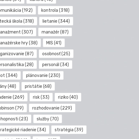
omunikácia
(192)
kontrola
(318)
etecká škola
(318)
lietanie
(344)
anažment
(307)
manažér
(87)
anažérske hry
(38)
MIS
(41)
rganizovanie
(87)
osobnosť
(25)
rsonalistika
(28)
personál
(34)
lot
(344)
plánovanie
(230)
lány
(48)
pristátie
(68)
adenie
(269)
risk
(33)
riziko
(40)
obinson
(79)
rozhodovanie
(229)
chopnosti
(23)
služby
(70)
rategické riadenie
(34)
stratégia
(39)