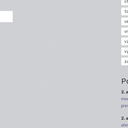
s
t
v
vr
v
v
z
P
2. 
mod
pre
2. 
ohn