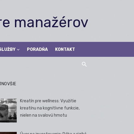
pre manažérov
SLUŽBY
PORADŇA
KONTAKT
JNOVŠIE
Kreatín pre wellness: Využitie
kreatínu na kognitívne funkcie,
nielen na svalovú hmotu