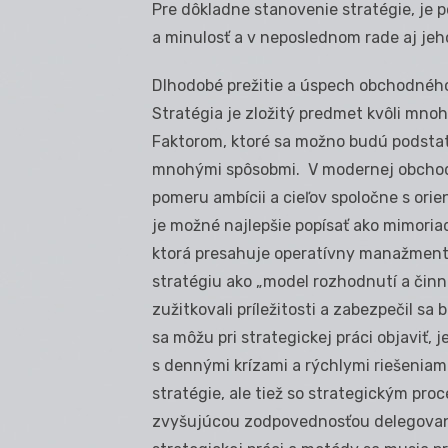
Pre dôkladne stanovenie stratégie, je
a minulosť a v neposlednom rade aj jeho
Dlhodobé prežitie a úspech obchodného
Stratégia je zložitý predmet kvôli mno
Faktorom, ktoré sa možno budú podstat
mnohými spôsobmi. V modernej obchodn
pomeru ambícii a cieľov spoločne s orie
je možné najlepšie popísať ako mimoria
ktorá presahuje operatívny manažment 
stratégiu ako „model rozhodnutí a činn
zužitkovali príležitosti a zabezpečil s
sa môžu pri strategickej práci objaviť,
s dennými krízami a rýchlymi riešenia
stratégie, ale tiež so strategickým proces
zvyšujúcou zodpovednosťou delegovani