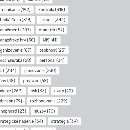
omunikácia
(192)
kontrola
(318)
etecká škola
(318)
lietanie
(344)
anažment
(307)
manažér
(87)
anažérske hry
(38)
MIS
(41)
rganizovanie
(87)
osobnosť
(25)
rsonalistika
(28)
personál
(34)
lot
(344)
plánovanie
(230)
lány
(48)
pristátie
(68)
adenie
(269)
risk
(33)
riziko
(40)
obinson
(79)
rozhodovanie
(229)
chopnosti
(23)
služby
(70)
rategické riadenie
(34)
stratégia
(39)