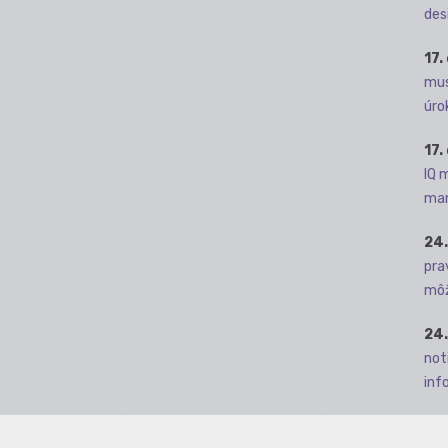
des
17.
mus
úro
17.
IQ 
man
24.
pra
môž
24.
not
info