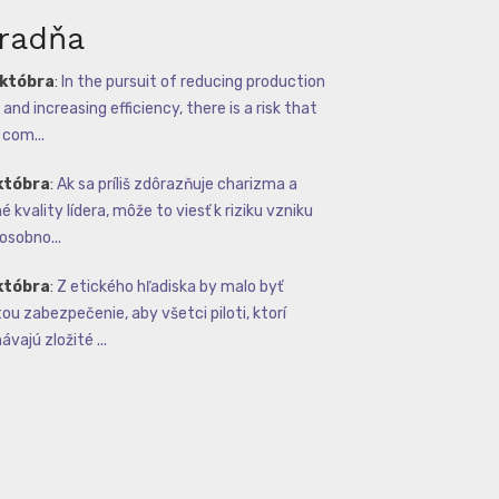
radňa
októbra
:
In the pursuit of reducing production
and increasing efficiency, there is a risk that
com...
któbra
:
Ak sa príliš zdôrazňuje charizma a
 kvality lídera, môže to viesť k riziku vzniku
osobno...
któbra
:
Z etického hľadiska by malo byť
tou zabezpečenie, aby všetci piloti, ktorí
vajú zložité ...