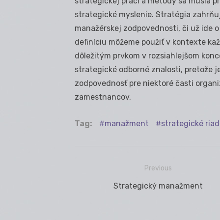
strategickej práci a metódy sa musia pr
strategické myslenie. Stratégia zahrňuj
manažérskej zodpovednosti, či už ide o 
definíciu môžeme použiť v kontexte kaž
dôležitým prvkom v rozsiahlejšom kon
strategické odborné znalosti, pretože
zodpovednosť pre niektoré časti organ
zamestnancov.
Tag:
manažment
strategické ria
Previous
Navigácia
Previous
Strategický manažment
v
post:
článku