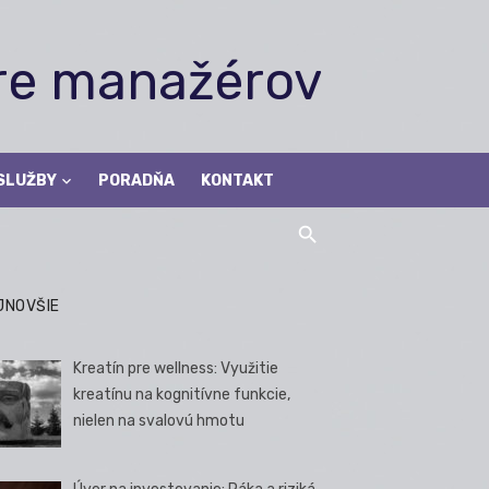
pre manažérov
SLUŽBY
PORADŇA
KONTAKT
JNOVŠIE
Kreatín pre wellness: Využitie
kreatínu na kognitívne funkcie,
nielen na svalovú hmotu