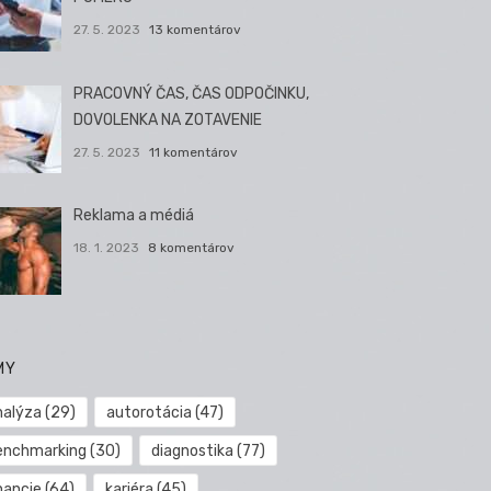
27. 5. 2023
13 komentárov
PRACOVNÝ ČAS, ČAS ODPOČINKU,
DOVOLENKA NA ZOTAVENIE
27. 5. 2023
11 komentárov
Reklama a médiá
18. 1. 2023
8 komentárov
MY
nalýza
(29)
autorotácia
(47)
enchmarking
(30)
diagnostika
(77)
nancie
(64)
kariéra
(45)