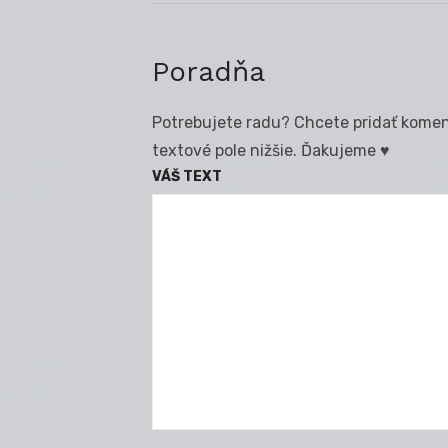
Poradňa
Potrebujete radu? Chcete pridať koment
textové pole nižšie. Ďakujeme ♥
VÁŠ TEXT