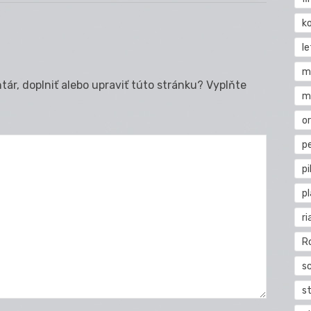
k
l
m
ár, doplniť alebo upraviť túto stránku? Vyplňte
m
o
pe
pi
p
ri
R
s
st