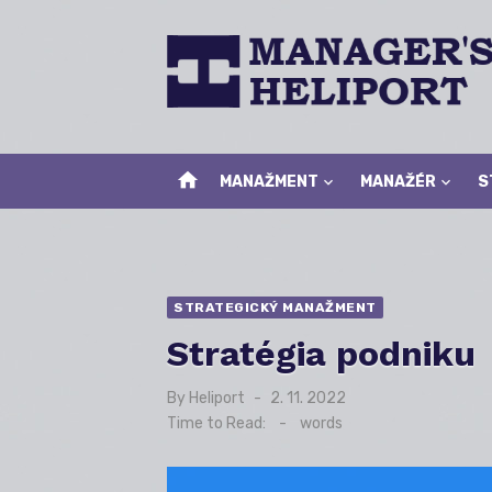
Skip
to
content
home
MANAŽMENT
MANAŽÉR
S
STRATEGICKÝ MANAŽMENT
Stratégia podniku
By
Heliport
Posted
2. 11. 2022
on
Time to Read:
-
words