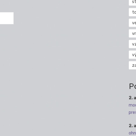
s
t
v
vr
v
v
z
P
2. 
mod
pre
2. 
ohn