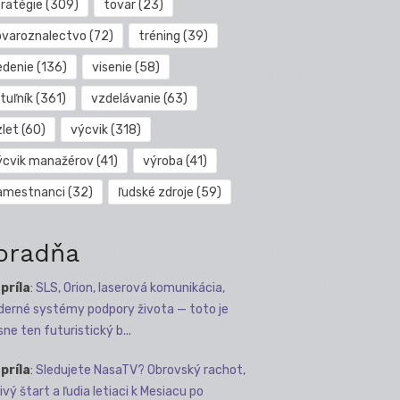
tratégie
(309)
tovar
(23)
ovaroznalectvo
(72)
tréning
(39)
edenie
(136)
visenie
(58)
tuľník
(361)
vzdelávanie
(63)
zlet
(60)
výcvik
(318)
ýcvik manažérov
(41)
výroba
(41)
amestnanci
(32)
ľudské zdroje
(59)
oradňa
apríla
:
SLS, Orion, laserová komunikácia,
erné systémy podpory života — toto je
sne ten futuristický b...
apríla
:
Sledujete NasaTV? Obrovský rachot,
ivý štart a ľudia letiaci k Mesiacu po