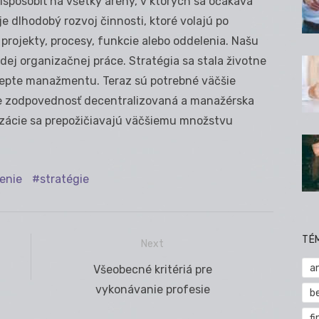
ispôsobiť na všetky arény, v ktorých sa očakáva
e dlhodobý rozvoj činnosti, ktoré volajú po
projekty, procesy, funkcie alebo oddelenia. Našu
dej organizačnej práce. Stratégia sa stala životne
cepte manažmentu. Teraz sú potrebné väčšie
 je zodpovednosť decentralizovaná a manažérska
izácie sa prepožičiavajú väčšiemu množstvu
denie
stratégie
TÉ
Next
a
Next
Všeobecné kritériá pre
post:
vykonávanie profesie
b
fi