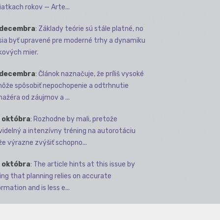
iatkach rokov — Arte...
 decembra
:
Základy teórie sú stále platné, no
ia byť upravené pre moderné trhy a dynamiku
kových mier.
 decembra
:
Článok naznačuje, že príliš vysoké
môže spôsobiť nepochopenie a odtrhnutie
ažéra od záujmov a ...
 októbra
:
Rozhodne by mali, pretože
videlný a intenzívny tréning na autorotáciu
e výrazne zvýšiť schopno...
 októbra
:
The article hints at this issue by
ing that planning relies on accurate
rmation and is less e...