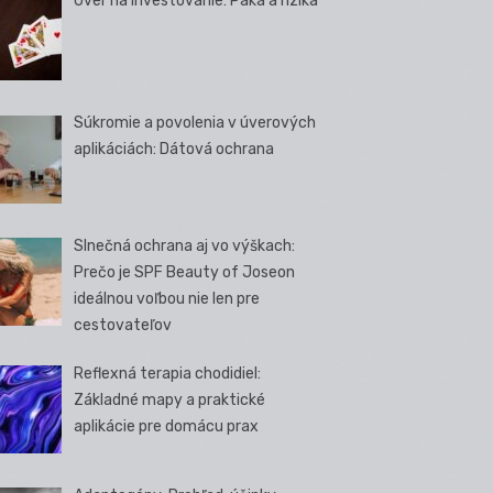
Úver na investovanie: Páka a riziká
Súkromie a povolenia v úverových
aplikáciách: Dátová ochrana
Slnečná ochrana aj vo výškach:
Prečo je SPF Beauty of Joseon
ideálnou voľbou nie len pre
cestovateľov
Reflexná terapia chodidiel:
Základné mapy a praktické
aplikácie pre domácu prax