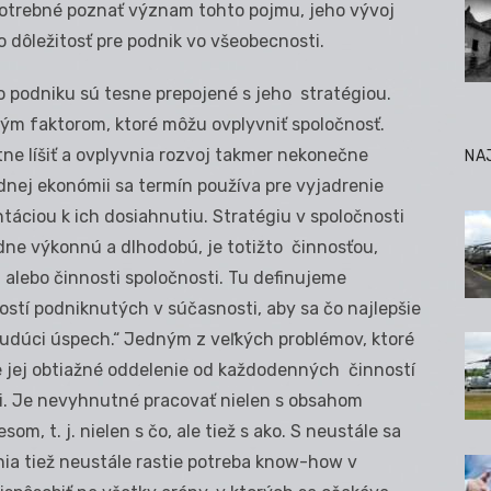
 potrebné poznať význam tohto pojmu, jeho vývoj
 dôležitosť pre podnik vo všeobecnosti.
 podniku sú tesne prepojené s jeho stratégiou.
hým faktorom, ktoré môžu ovplyvniť spoločnosť.
ne líšiť a ovplyvnia rozvoj takmer nekonečne
NA
ej ekonómii sa termín používa pre vyjadrenie
ntáciou k ich dosiahnutiu. Stratégiu v spoločnosti
dne výkonnú a dlhodobú, je totižto činnosťou,
alebo činnosti spoločnosti. Tu definujeme
ostí podniknutých v súčasnosti, aby sa čo najlepšie
a budúci úspech.“ Jedným z veľkých problémov, ktoré
 je jej obtiažné oddelenie od každodenných činností
mi. Je nevyhnutné pracovať nielen s obsahom
om, t. j. nielen s čo, ale tiež s ako. S neustále sa
a tiež neustále rastie potreba know-how v