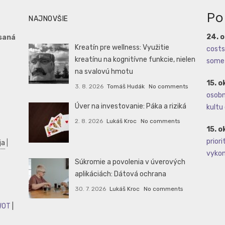
Po
NAJNOVŠIE
24. 
saná
Kreatín pre wellness: Využitie
costs 
kreatínu na kognitívne funkcie, nielen
some 
na svalovú hmotu
15. o
3. 8. 2026
Tomáš Hudák
No comments
osobné
Úver na investovanie: Páka a riziká
kultu 
2. 8. 2026
Lukáš Kroc
No comments
15. o
priori
ja
|
vykoná
Súkromie a povolenia v úverových
aplikáciách: Dátová ochrana
30. 7. 2026
Lukáš Kroc
No comments
WOT
|