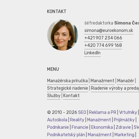
KONTAKT
šéfredaktorka
Simona Če
simona@euroekonom.sk
+421 907 234 066
+420 774 699 168
LinkedIn
MENU
Manažérska príručka
|
Manažment
|
Manažér
|
Strategické riadenie
|
Riadenie výroby a preda
Služby
|
Kontakt
© 2010 - 2026
SEO
|
Reklama a PR
|
Vrtuľníky
|
Autoškola
|
Reality
|
Manažment
|
Prijímáčky
|
Podnikanie
|
Financie
|
Ekonomika
|
Zdravie
|
S
Podnikateľský plán
|
Manažment
|
Marketing
|