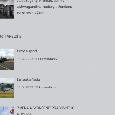
Adaptogény: Prehľad, účinky
ashwagandhy, rhodioly a ženšenu
na stres a výkon
JČÍTANEJŠIE
Lety a šport
14. 3. 2023
24 komentárov
Letecká škola
16. 3. 2023
15 komentárov
ZMENA A SKONČENIE PRACOVNÉHO
POMERU