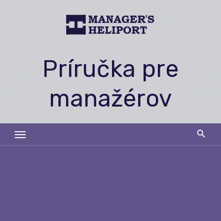
Skip
to
content
Príručka pre
manažérov