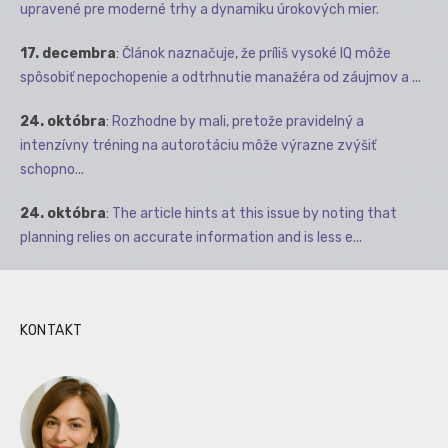
upravené pre moderné trhy a dynamiku úrokových mier.
17. decembra
:
Článok naznačuje, že príliš vysoké IQ môže
spôsobiť nepochopenie a odtrhnutie manažéra od záujmov a ...
24. októbra
:
Rozhodne by mali, pretože pravidelný a
intenzívny tréning na autorotáciu môže výrazne zvýšiť
schopno...
24. októbra
:
The article hints at this issue by noting that
planning relies on accurate information and is less e...
KONTAKT