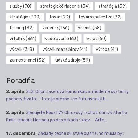
služby
(70)
strategické riadenie
(34)
stratégia
(39)
stratégie
(309)
tovar
(23)
tovaroznalectvo
(72)
tréning
(39)
vedenie
(136)
visenie
(58)
vrtuľník
(361)
vzdelávanie
(63)
vzlet
(60)
výcvik
(318)
výcvik manažérov
(41)
výroba
(41)
zamestnanci
(32)
ľudské zdroje
(59)
Poradňa
2. apríla
:
SLS, Orion, laserová komunikácia, moderné systémy
podpory života — toto je presne ten futuristický b...
2. apríla
:
Sledujete NasaTV? Obrovský rachot, ohnivý štart a
ľudia letiaci k Mesiacu po desiatkach rokov — Arte...
17. decembra
:
Základy teórie sú stále platné, no musia byť