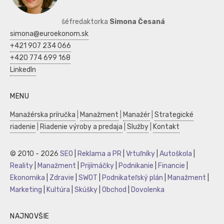
šéfredaktorka
Simona Česaná
simona@euroekonom.sk
+421 907 234 066
+420 774 699 168
LinkedIn
MENU
Manažérska príručka
|
Manažment
|
Manažér
|
Strategické
riadenie
|
Riadenie výroby a predaja
|
Služby
|
Kontakt
© 2010 - 2026
SEO
|
Reklama a PR
|
Vrtuľníky
|
Autoškola
|
Reality
|
Manažment
|
Prijímáčky
|
Podnikanie
|
Financie
|
Ekonomika
|
Zdravie
|
SWOT
|
Podnikateľský plán
|
Manažment
|
Marketing
|
Kultúra
|
Skúšky
|
Obchod
|
Dovolenka
NAJNOVŠIE