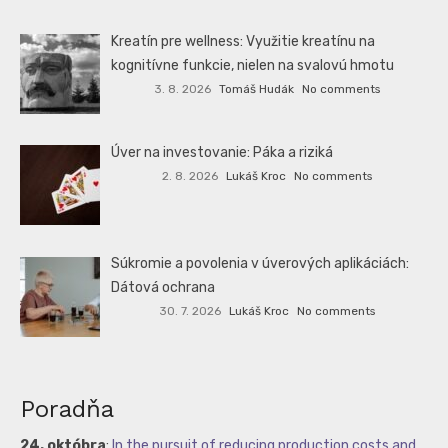
Kreatín pre wellness: Využitie kreatínu na
kognitívne funkcie, nielen na svalovú hmotu
3. 8. 2026
Tomáš Hudák
No comments
Úver na investovanie: Páka a riziká
2. 8. 2026
Lukáš Kroc
No comments
Súkromie a povolenia v úverových aplikáciách:
Dátová ochrana
30. 7. 2026
Lukáš Kroc
No comments
Poradňa
24. októbra
:
In the pursuit of reducing production costs and