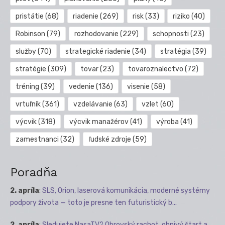
pristátie
(68)
riadenie
(269)
risk
(33)
riziko
(40)
Robinson
(79)
rozhodovanie
(229)
schopnosti
(23)
služby
(70)
strategické riadenie
(34)
stratégia
(39)
stratégie
(309)
tovar
(23)
tovaroznalectvo
(72)
tréning
(39)
vedenie
(136)
visenie
(58)
vrtuľník
(361)
vzdelávanie
(63)
vzlet
(60)
výcvik
(318)
výcvik manažérov
(41)
výroba
(41)
zamestnanci
(32)
ľudské zdroje
(59)
Poradňa
2. apríla
:
SLS, Orion, laserová komunikácia, moderné systémy
podpory života — toto je presne ten futuristický b...
2. apríla
:
Sledujete NasaTV? Obrovský rachot, ohnivý štart a