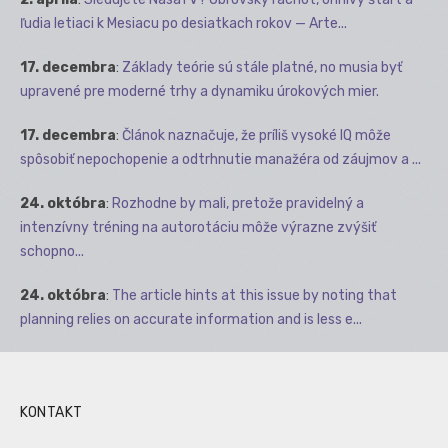
ľudia letiaci k Mesiacu po desiatkach rokov — Arte...
17. decembra
:
Základy teórie sú stále platné, no musia byť
upravené pre moderné trhy a dynamiku úrokových mier.
17. decembra
:
Článok naznačuje, že príliš vysoké IQ môže
spôsobiť nepochopenie a odtrhnutie manažéra od záujmov a ...
24. októbra
:
Rozhodne by mali, pretože pravidelný a
intenzívny tréning na autorotáciu môže výrazne zvýšiť
schopno...
24. októbra
:
The article hints at this issue by noting that
planning relies on accurate information and is less e...
KONTAKT