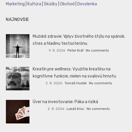
Marketing
|
Kultúra
|
Skúšky
|
Obchod
|
Dovolenka
NAJNOVŠIE
Mužské zdravie: Vplyv životného štýlu na spánok,
stres a hladinu testosterónu
9. 8. 2026
Peter Kráľ
No comments
Kreatín pre wellness: Využitie kreatínu na
kognitívne funkcie, nielen na svalovú hmotu
3. 8. 2026
Tomáš Hudák
No comments
Úver na investovanie: Páka a riziká
2. 8. 2026
Lukáš Kroc
No comments