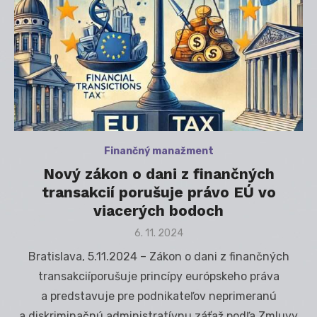
Finančný manažment
Nový zákon o dani z finančných
transakcií porušuje právo EÚ vo
viacerých bodoch
Posted
6. 11. 2024
on
Bratislava, 5.11.2024 – Zákon o dani z finančných
transakciíporušuje princípy európskeho práva
a predstavuje pre podnikateľov neprimeranú
a diskriminačnú administratívnu záťaž podľa Zmluvy