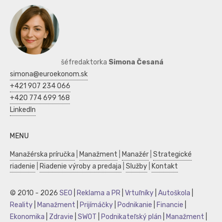
šéfredaktorka
Simona Česaná
simona@euroekonom.sk
+421 907 234 066
+420 774 699 168
LinkedIn
MENU
Manažérska príručka
|
Manažment
|
Manažér
|
Strategické
riadenie
|
Riadenie výroby a predaja
|
Služby
|
Kontakt
© 2010 - 2026
SEO
|
Reklama a PR
|
Vrtuľníky
|
Autoškola
|
Reality
|
Manažment
|
Prijímáčky
|
Podnikanie
|
Financie
|
Ekonomika
|
Zdravie
|
SWOT
|
Podnikateľský plán
|
Manažment
|