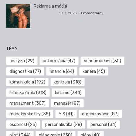
Reklama a médiá
18. 1. 2023
8 komentárov
TÉMY
analýza
(29)
autorotácia
(47)
benchmarking
(30)
diagnostika
(77)
financie
(64)
kariéra
(45)
komunikácia
(192)
kontrola
(318)
letecká škola
(318)
lietanie
(344)
manažment
(307)
manažér
(87)
manažérske hry
(38)
MIS
(41)
organizovanie
(87)
osobnosť
(25)
personalistika
(28)
personál
(34)
pilot
(344)
plánovanie
(230)
plány
(48)