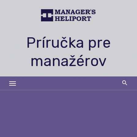
Skip
to
content
Príručka pre
manažérov